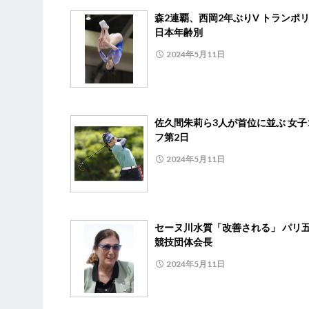
森2連覇、西岡2年ぶりV トランポ
日本年齢別
2024年5月11日
佐久間朱莉ら3人が首位に並ぶ 女子
フ第2日
2024年5月11日
セーヌ川水質「改善される」 パリ
競技団体会長
2024年5月11日