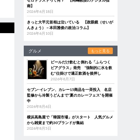
ゼロトラストって何？ 【岡嶋教授のデジタル指
南】
2026年6月18日
きっと大平元首相は泣いている 【政眼鏡（せいが
んきょう）－本田雅俊の政治コラム】
2026年6月10日
グルメ
もっと見る
ビールだけ飲むと倒れる「ふらつく
ビアグラス」発売 “強制的に水を飲
む”仕掛けで適正飲酒を後押し
2026年8月7日
セブン‐イレブン、カレー15商品を一斉投入 名店
監修から冷製うどんまで“夏のカレーフェス”を開催
中
2026年8月6日
横浜高島屋で「韓国市場」がスタート 人気グルメ
から雑貨まで約30ブランドが集結
2026年8月5日