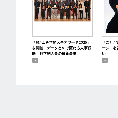
「第4回科学的人事アワード2025」
「ことだ
を開催 データとAIで変わる人事戦
ージ 名
略 科学的人事の最新事例
い
PR
PR