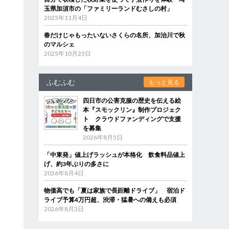
玉県加須市の「ファミリーランドむさしの村」
2025年11月4日
春だけじゃもったいないさくらの名所、加治川で秋
のマルシェ
2025年10月23日
ふむふむ
もっと見る
四日市の公害克服の歴史を伝える絵
本『スモックリン』制作プロジェク
ト クラウドファンディングで支援
を募集
2026年8月5日
「中東発」値上げラッシュが本格化 飲食料品値上
げ、約3年ぶりの多さに
2026年8月4日
物価高でも「夏は家族で長距離ドライブ」 宿泊ド
ライブ予算4万円超、渋滞・猛暑への備えも必須
2026年8月3日