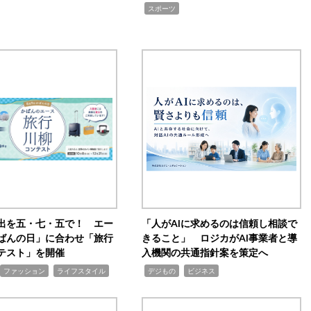
,
スポーツ
出を五・七・五で！ エー
「人がAIに求めるのは信頼し相談で
ばんの日」に合わせ「旅行
きること」 ロジカがAI事業者と導
テスト」を開催
入機関の共通指針案を策定へ
,
,
,
ファッション
ライフスタイル
デジもの
ビジネス