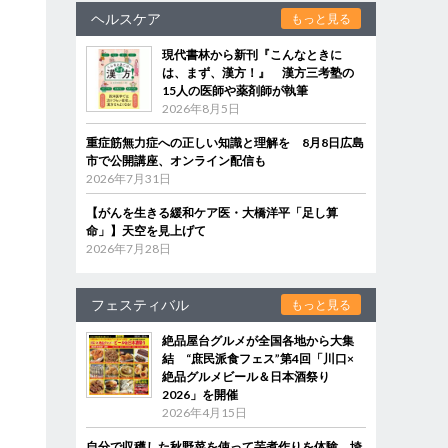
ヘルスケア
もっと見る
現代書林から新刊『こんなときに
は、まず、漢方！』 漢方三考塾の
15人の医師や薬剤師が執筆
2026年8月5日
重症筋無力症への正しい知識と理解を 8月8日広島
市で公開講座、オンライン配信も
2026年7月31日
【がんを生きる緩和ケア医・大橋洋平「足し算
命」】天空を見上げて
2026年7月28日
フェスティバル
もっと見る
絶品屋台グルメが全国各地から大集
結 “庶民派食フェス”第4回「川口×
絶品グルメビール＆日本酒祭り
2026」を開催
2026年4月15日
自分で収穫した秋野菜を使って芋煮作りを体験 埼