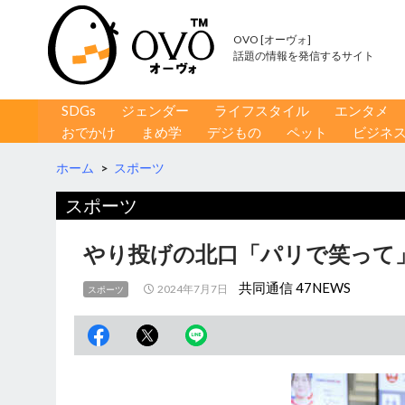
OVO [オーヴォ]
話題の情報を発信するサイト
コンテンツへ移動
検
SDGs
ジェンダー
ライフスタイル
エンタメ
索
おでかけ
まめ学
デジもの
ペット
ビジネ
ホーム
>
スポーツ
スポーツ
やり投げの北口「パリで笑って」
共同通信 47NEWS
2024年7月7日
スポーツ