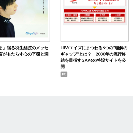
ま」宿る羽生結弦のメッセ
HIV/エイズにまつわる6つの“理解の
言がもたらす心の平穏と潤
ギャップ”とは？ 2030年の流行終
結を目指すGAP6の特設サイトを公
開
PR