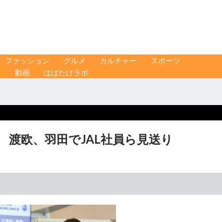
ファッション
グルメ
カルチャー
スポーツ
ス
動画
はばたけラボ
 渡欧、羽田でJAL社員ら見送り