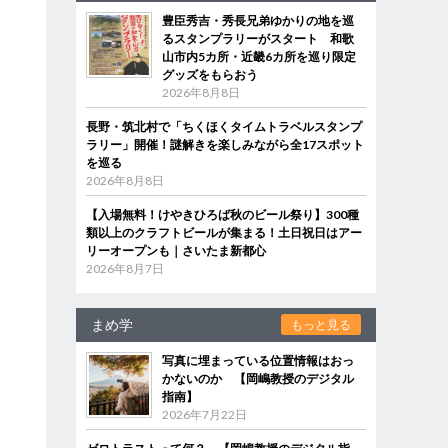
豊臣秀吉・秀長兄弟ゆかりの地を巡
るスタンプラリーがスタート 和歌
山市内5カ所・近畿6カ所を巡り限定
グッズをもらおう
2026年8月8日
長野・筑北村で「ちくほくタイムトラベルスタンプ
ラリー」開催！謎解きを楽しみながら全17スポット
を巡る
2026年8月8日
【入場無料！けやきひろば秋のビール祭り】300種
類以上のクラフトビールが集まる！土日祝日はアー
リーオープンも｜さいたま新都心
2026年8月7日
まめ学
もっと見る
写真に埋まっている位置情報はおっ
かないのか 【岡嶋教授のデジタル
指南】
2026年7月22日