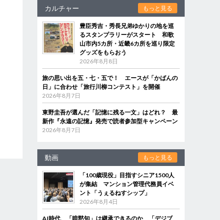
カルチャー
もっと見る
豊臣秀吉・秀長兄弟ゆかりの地を巡
るスタンプラリーがスタート 和歌
山市内5カ所・近畿6カ所を巡り限定
グッズをもらおう
2026年8月8日
旅の思い出を五・七・五で！ エースが「かばんの
日」に合わせ「旅行川柳コンテスト」を開催
2026年8月7日
東野圭吾が選んだ「記憶に残る一文」はどれ？ 最
新作『永遠の記憶』発売で読者参加型キャンペーン
2026年8月7日
動画
もっと見る
「100歳現役」目指すシニア1500人
が集結 マンション管理代務員イベ
ント「うぇるねすシップ」
2026年8月4日
AI時代、「暗黙知」は継承できるのか 「デジブ