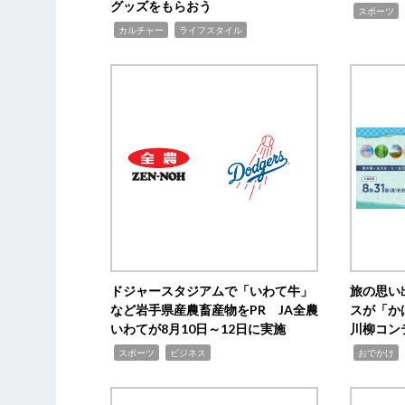
グッズをもらおう
,
スポーツ
,
,
カルチャー
ライフスタイル
ドジャースタジアムで「いわて牛」
旅の思い
など岩手県産農畜産物をPR JA全農
スが「か
いわてが8月10日～12日に実施
川柳コン
,
,
,
,
スポーツ
ビジネス
おでかけ