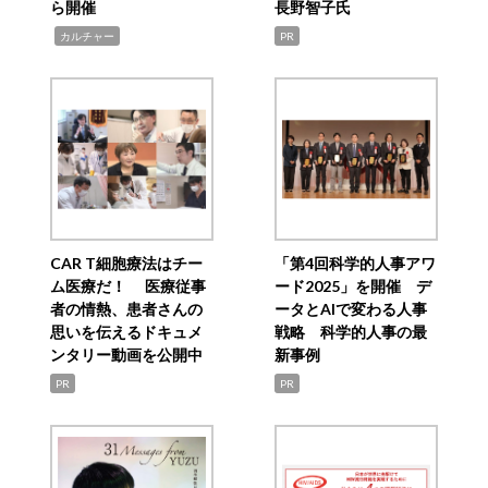
ら開催
長野智子氏
,
カルチャー
PR
CAR T細胞療法はチー
「第4回科学的人事アワ
ム医療だ！ 医療従事
ード2025」を開催 デ
者の情熱、患者さんの
ータとAIで変わる人事
思いを伝えるドキュメ
戦略 科学的人事の最
ンタリー動画を公開中
新事例
PR
PR