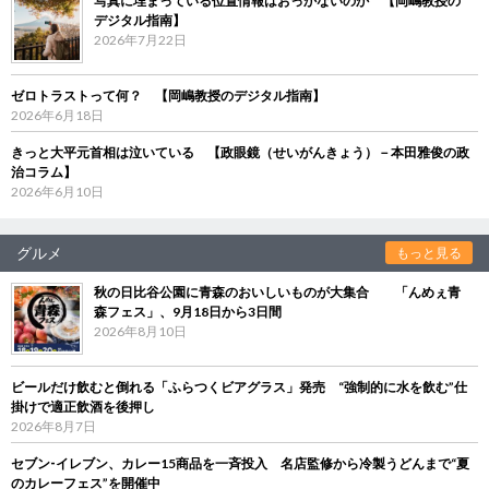
写真に埋まっている位置情報はおっかないのか 【岡嶋教授の
デジタル指南】
2026年7月22日
ゼロトラストって何？ 【岡嶋教授のデジタル指南】
2026年6月18日
きっと大平元首相は泣いている 【政眼鏡（せいがんきょう）－本田雅俊の政
治コラム】
2026年6月10日
グルメ
もっと見る
秋の日比谷公園に青森のおいしいものが大集合 「んめぇ青
森フェス」、9月18日から3日間
2026年8月10日
ビールだけ飲むと倒れる「ふらつくビアグラス」発売 “強制的に水を飲む”仕
掛けで適正飲酒を後押し
2026年8月7日
セブン‐イレブン、カレー15商品を一斉投入 名店監修から冷製うどんまで“夏
のカレーフェス”を開催中