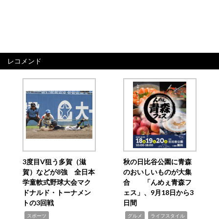
レコメンド
3度目V狙う多賀（滋
秋の日比谷公園に青森
賀）などが8強 全日本
のおいしいものが大集
学童軟式野球大会マク
合 「んめぇ青森フ
ドナルド・トーナメン
ェス」、9月18日から3
トの3回戦
日間
,
,
,
スポーツ
グルメ
ライフスタイル