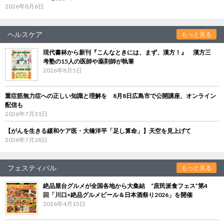
2026年8月6日
ヘルスケア
もっと見る
現代書林から新刊『こんなときには、まず、漢方！』 漢方三
考塾の15人の医師や薬剤師が執筆
2026年8月5日
重症筋無力症への正しい知識と理解を 8月8日広島市で公開講座、オンライン
配信も
2026年7月31日
【がんを生きる緩和ケア医・大橋洋平「足し算命」】天空を見上げて
2026年7月28日
フェスティバル
もっと見る
絶品屋台グルメが全国各地から大集結 “庶民派食フェス”第4
回「川口×絶品グルメビール＆日本酒祭り2026」を開催
2026年4月15日