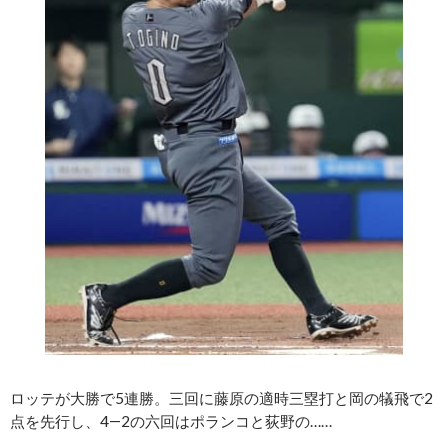
ロッテが大勝で5連勝。三回に藤原の適時三塁打と岡の犠飛で2
点を先行し、4―2の六回はポランコと荻野の……