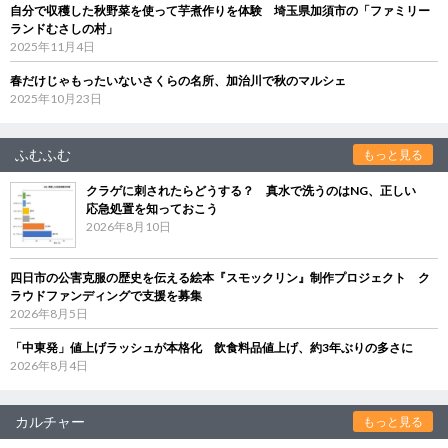
自分で収穫した秋野菜を使って芋煮作りを体験 埼玉県加須市の「ファミリー
ランドむさしの村」
2025年11月4日
春だけじゃもったいないさくらの名所、加治川で秋のマルシェ
2025年10月23日
ふむふむ
もっと見る
クラゲに刺されたらどうする？ 真水で洗うのはNG、正しい
応急処置を知っておこう
2026年8月10日
四日市の公害克服の歴史を伝える絵本『スモックリン』制作プロジェクト ク
ラウドファンディングで支援を募集
2026年8月5日
「中東発」値上げラッシュが本格化 飲食料品値上げ、約3年ぶりの多さに
2026年8月4日
カルチャー
もっと見る