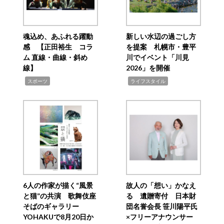
魂込め、あふれる躍動
新しい水辺の過ごし方
感 【正田裕生 コラ
を提案 札幌市・豊平
ム 直線・曲線・斜め
川でイベント「川見
線】
2026」を開催
,
,
スポーツ
ライフスタイル
6人の作家が描く“風景
故人の「想い」かなえ
と猫”の共演 歌舞伎座
る 遺贈寄付 日本財
そばのギャラリー
団名誉会長 笹川陽平氏
YOHAKUで8月20日か
×フリーアナウンサー