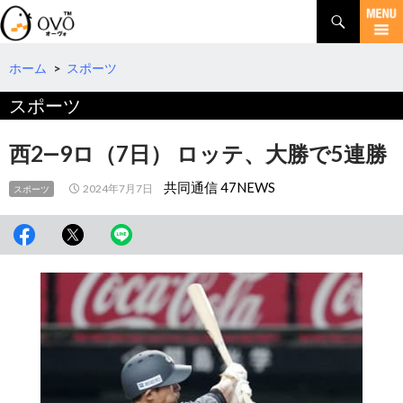
検
索
コ
ン
テ
ホーム
>
スポーツ
ン
スポーツ
ツ
へ
移
西2―9ロ（7日） ロッテ、大勝で5連勝
動
共同通信 47NEWS
2024年7月7日
スポーツ