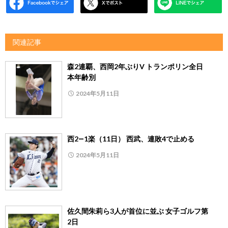
関連記事
森2連覇、西岡2年ぶりV トランポリン全日
本年齢別
2024年5月11日
西2―1楽（11日） 西武、連敗4で止める
2024年5月11日
佐久間朱莉ら3人が首位に並ぶ 女子ゴルフ第
2日