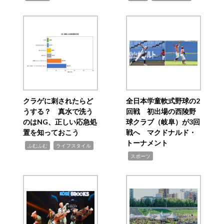
クラゲに刺されたらど
全日本学童軟式野球の2
うする？ 真水で洗う
回戦 初出場の西陵野
のはNG、正しい応急処
球クラブ（岐阜）が3回
置を知っておこう
戦へ マクドナルド・
トーナメント
,
,
ふむふむ
ライフスタイル
,
スポーツ