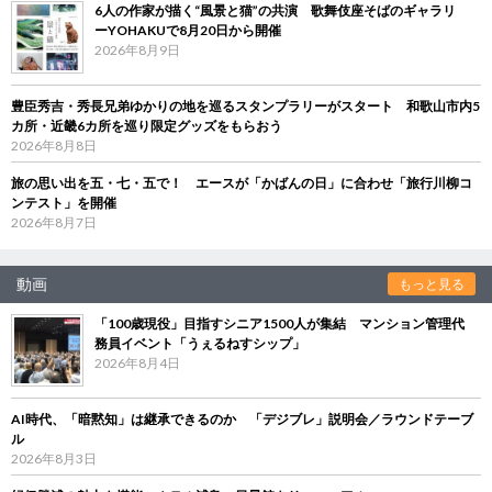
6人の作家が描く“風景と猫”の共演 歌舞伎座そばのギャラリ
ーYOHAKUで8月20日から開催
2026年8月9日
豊臣秀吉・秀長兄弟ゆかりの地を巡るスタンプラリーがスタート 和歌山市内5
カ所・近畿6カ所を巡り限定グッズをもらおう
2026年8月8日
旅の思い出を五・七・五で！ エースが「かばんの日」に合わせ「旅行川柳コ
ンテスト」を開催
2026年8月7日
動画
もっと見る
「100歳現役」目指すシニア1500人が集結 マンション管理代
務員イベント「うぇるねすシップ」
2026年8月4日
AI時代、「暗黙知」は継承できるのか 「デジブレ」説明会／ラウンドテーブ
ル
2026年8月3日