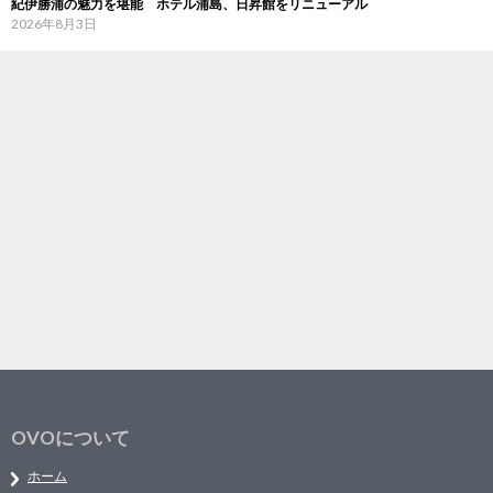
紀伊勝浦の魅力を堪能 ホテル浦島、日昇館をリニューアル
2026年8月3日
OVOについて
ホーム