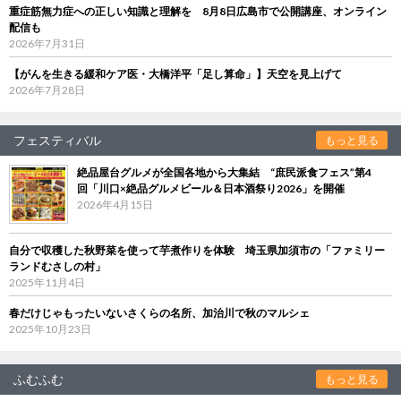
重症筋無力症への正しい知識と理解を 8月8日広島市で公開講座、オンライン
配信も
2026年7月31日
【がんを生きる緩和ケア医・大橋洋平「足し算命」】天空を見上げて
2026年7月28日
フェスティバル
もっと見る
絶品屋台グルメが全国各地から大集結 “庶民派食フェス”第4
回「川口×絶品グルメビール＆日本酒祭り2026」を開催
2026年4月15日
自分で収穫した秋野菜を使って芋煮作りを体験 埼玉県加須市の「ファミリー
ランドむさしの村」
2025年11月4日
春だけじゃもったいないさくらの名所、加治川で秋のマルシェ
2025年10月23日
ふむふむ
もっと見る