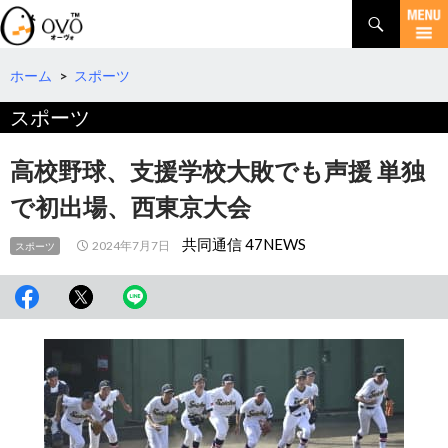
検
索
コ
ン
テ
ホーム
>
スポーツ
ン
スポーツ
ツ
へ
移
高校野球、支援学校大敗でも声援 単独
動
で初出場、西東京大会
共同通信 47NEWS
2024年7月7日
スポーツ