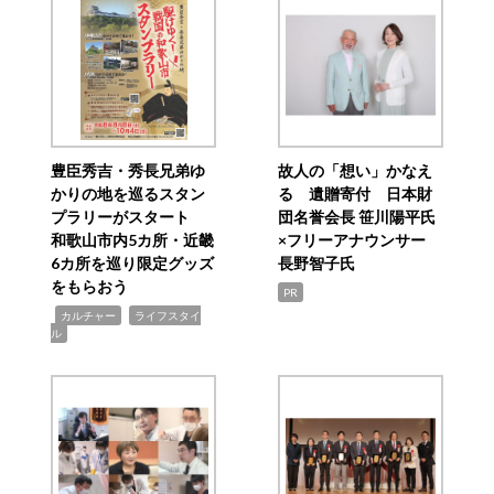
豊臣秀吉・秀長兄弟ゆ
故人の「想い」かなえ
かりの地を巡るスタン
る 遺贈寄付 日本財
プラリーがスタート
団名誉会長 笹川陽平氏
和歌山市内5カ所・近畿
×フリーアナウンサー
6カ所を巡り限定グッズ
長野智子氏
をもらおう
PR
,
,
カルチャー
ライフスタイ
ル