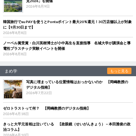
見2026」を開催
2026年8月9日
韓国旅行でau PAYを使うとPontaポイント最大20％還元！30万店舗以上が対象
に【9月30日まで】
2026年8月8日
ノーベル賞受賞・白川英樹博士が小中高生を直接指導 名城大学が講演会と導
電性プラスチック実験イベントを開催
2026年8月8日
まめ学
もっと見る
写真に埋まっている位置情報はおっかないのか 【岡嶋教授の
デジタル指南】
2026年7月22日
ゼロトラストって何？ 【岡嶋教授のデジタル指南】
2026年6月18日
きっと大平元首相は泣いている 【政眼鏡（せいがんきょう）－本田雅俊の政
治コラム】
2026年6月10日