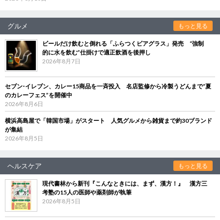
グルメ
もっと見る
ビールだけ飲むと倒れる「ふらつくビアグラス」発売 “強制
的に水を飲む”仕掛けで適正飲酒を後押し
2026年8月7日
セブン‐イレブン、カレー15商品を一斉投入 名店監修から冷製うどんまで“夏
のカレーフェス”を開催中
2026年8月6日
横浜高島屋で「韓国市場」がスタート 人気グルメから雑貨まで約30ブランド
が集結
2026年8月5日
ヘルスケア
もっと見る
現代書林から新刊『こんなときには、まず、漢方！』 漢方三
考塾の15人の医師や薬剤師が執筆
2026年8月5日