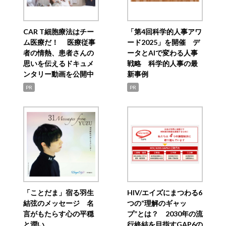
CAR T細胞療法はチー
「第4回科学的人事アワ
ム医療だ！ 医療従事
ード2025」を開催 デ
者の情熱、患者さんの
ータとAIで変わる人事
思いを伝えるドキュメ
戦略 科学的人事の最
ンタリー動画を公開中
新事例
PR
PR
「ことだま」宿る羽生
HIV/エイズにまつわる6
結弦のメッセージ 名
つの“理解のギャッ
言がもたらす心の平穏
プ”とは？ 2030年の流
と潤い
行終結を目指すGAP6の