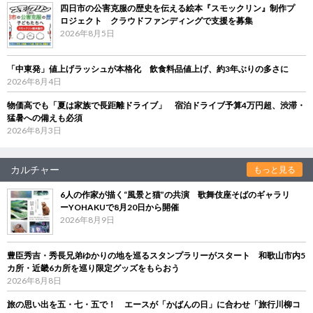
四日市の公害克服の歴史を伝える絵本『スモックリン』制作プ
ロジェクト クラウドファンディングで支援を募集
2026年8月5日
「中東発」値上げラッシュが本格化 飲食料品値上げ、約3年ぶりの多さに
2026年8月4日
物価高でも「夏は家族で長距離ドライブ」 宿泊ドライブ予算4万円超、渋滞・
猛暑への備えも必須
2026年8月3日
カルチャー
もっと見る
6人の作家が描く“風景と猫”の共演 歌舞伎座そばのギャラリ
ーYOHAKUで8月20日から開催
2026年8月9日
豊臣秀吉・秀長兄弟ゆかりの地を巡るスタンプラリーがスタート 和歌山市内5
カ所・近畿6カ所を巡り限定グッズをもらおう
2026年8月8日
旅の思い出を五・七・五で！ エースが「かばんの日」に合わせ「旅行川柳コ