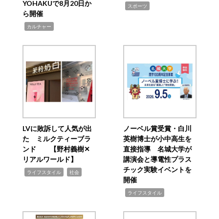
YOHAKUで8月20日か
,
スポーツ
ら開催
,
カルチャー
LVに敗訴して人気が出
ノーベル賞受賞・白川
た ミルクティーブラ
英樹博士が小中高生を
ンド 【野村義樹✕
直接指導 名城大学が
リアルワールド】
講演会と導電性プラス
チック実験イベントを
,
,
ライフスタイル
社会
開催
,
ライフスタイル