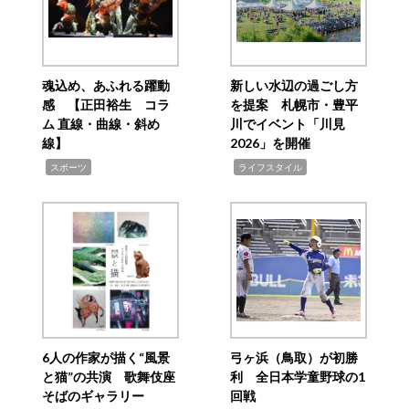
魂込め、あふれる躍動
新しい水辺の過ごし方
感 【正田裕生 コラ
を提案 札幌市・豊平
ム 直線・曲線・斜め
川でイベント「川見
線】
2026」を開催
,
,
スポーツ
ライフスタイル
6人の作家が描く“風景
弓ヶ浜（鳥取）が初勝
と猫”の共演 歌舞伎座
利 全日本学童野球の1
そばのギャラリー
回戦