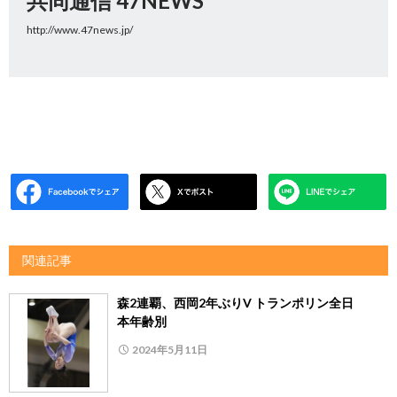
共同通信 47NEWS
http://www.47news.jp/
関連記事
森2連覇、西岡2年ぶりV トランポリン全日
本年齢別
2024年5月11日