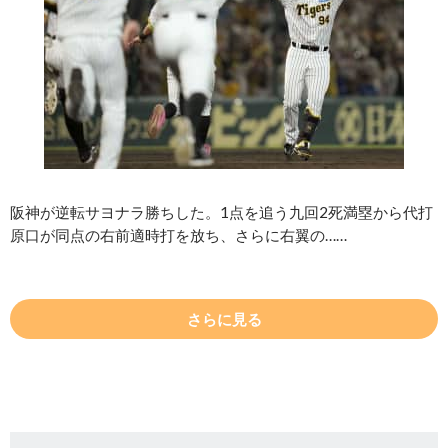
阪神が逆転サヨナラ勝ちした。1点を追う九回2死満塁から代打
原口が同点の右前適時打を放ち、さらに右翼の……
さらに見る