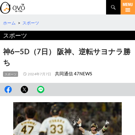
検
索
コ
ン
テ
ホーム
>
スポーツ
ン
スポーツ
ツ
へ
移
神6―5D（7日） 阪神、逆転サヨナラ勝
動
ち
共同通信 47NEWS
2024年7月7日
スポーツ