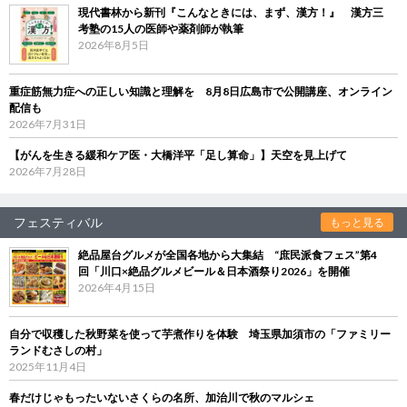
現代書林から新刊『こんなときには、まず、漢方！』 漢方三
考塾の15人の医師や薬剤師が執筆
2026年8月5日
重症筋無力症への正しい知識と理解を 8月8日広島市で公開講座、オンライン
配信も
2026年7月31日
【がんを生きる緩和ケア医・大橋洋平「足し算命」】天空を見上げて
2026年7月28日
フェスティバル
もっと見る
絶品屋台グルメが全国各地から大集結 “庶民派食フェス”第4
回「川口×絶品グルメビール＆日本酒祭り2026」を開催
2026年4月15日
自分で収穫した秋野菜を使って芋煮作りを体験 埼玉県加須市の「ファミリー
ランドむさしの村」
2025年11月4日
春だけじゃもったいないさくらの名所、加治川で秋のマルシェ