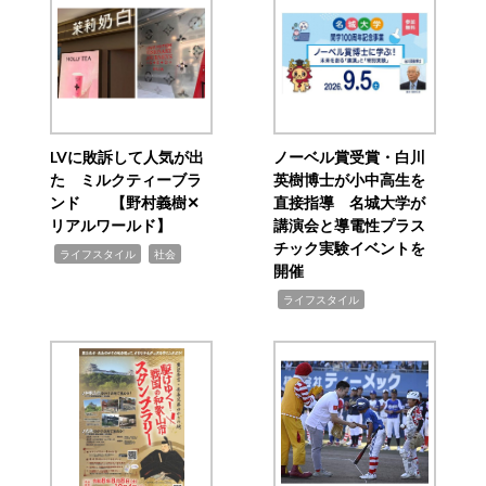
LVに敗訴して人気が出
ノーベル賞受賞・白川
た ミルクティーブラ
英樹博士が小中高生を
ンド 【野村義樹✕
直接指導 名城大学が
リアルワールド】
講演会と導電性プラス
チック実験イベントを
,
,
ライフスタイル
社会
開催
,
ライフスタイル