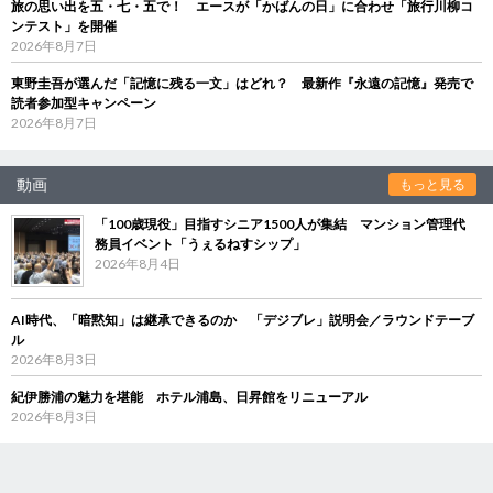
旅の思い出を五・七・五で！ エースが「かばんの日」に合わせ「旅行川柳コ
ンテスト」を開催
2026年8月7日
東野圭吾が選んだ「記憶に残る一文」はどれ？ 最新作『永遠の記憶』発売で
読者参加型キャンペーン
2026年8月7日
動画
もっと見る
「100歳現役」目指すシニア1500人が集結 マンション管理代
務員イベント「うぇるねすシップ」
2026年8月4日
AI時代、「暗黙知」は継承できるのか 「デジブレ」説明会／ラウンドテーブ
ル
2026年8月3日
紀伊勝浦の魅力を堪能 ホテル浦島、日昇館をリニューアル
2026年8月3日