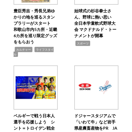
豊臣秀吉・秀長兄弟ゆ
始球式の杉谷拳士さ
かりの地を巡るスタン
ん、野球に熱い思い
プラリーがスタート
全日本学童軟式野球大
和歌山市内5カ所・近畿
会 マクドナルド・トー
6カ所を巡り限定グッズ
ナメントが開幕
をもらおう
,
スポーツ
,
,
カルチャー
ライフスタイ
ル
ベルギーで戦う日本人
ドジャースタジアムで
選手を応援しよう シ
「いわて牛」など岩手
ント＝トロイデン戦全
県産農畜産物をPR JA