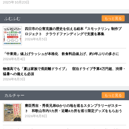
2025年10月23日
ふむふむ
もっと見る
四日市の公害克服の歴史を伝える絵本『スモックリン』制作プ
ロジェクト クラウドファンディングで支援を募集
2026年8月5日
「中東発」値上げラッシュが本格化 飲食料品値上げ、約3年ぶりの多さに
2026年8月4日
物価高でも「夏は家族で長距離ドライブ」 宿泊ドライブ予算4万円超、渋滞・
猛暑への備えも必須
2026年8月3日
カルチャー
もっと見る
豊臣秀吉・秀長兄弟ゆかりの地を巡るスタンプラリーがスター
ト 和歌山市内5カ所・近畿6カ所を巡り限定グッズをもらおう
2026年8月8日