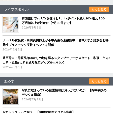
ライフスタイル
もっと見る
韓国旅行でau PAYを使うとPontaポイント最大20％還元！30
万店舗以上が対象に【9月30日まで】
2026年8月8日
ノーベル賞受賞・白川英樹博士が小中高生を直接指導 名城大学が講演会と導
電性プラスチック実験イベントを開催
2026年8月8日
豊臣秀吉・秀長兄弟ゆかりの地を巡るスタンプラリーがスタート 和歌山市内5
カ所・近畿6カ所を巡り限定グッズをもらおう
2026年8月8日
まめ学
もっと見る
写真に埋まっている位置情報はおっかないのか 【岡嶋教授の
デジタル指南】
2026年7月22日
ゼロトラストって何？ 【岡嶋教授のデジタル指南】