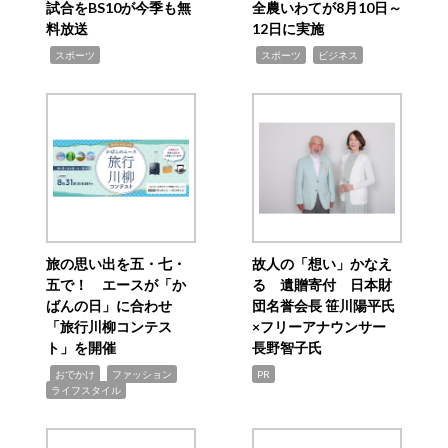
試合をBS10が今季も無
全農いわてが8月10日～
料放送
12日に実施
,
,
,
スポーツ
スポーツ
ビジネス
旅の思い出を五・七・
故人の「想い」かなえ
五で！ エースが「か
る 遺贈寄付 日本財
ばんの日」に合わせ
団名誉会長 笹川陽平氏
「旅行川柳コンテス
×フリーアナウンサー
ト」を開催
長野智子氏
,
,
,
おでかけ
ファッション
PR
ライフスタイル