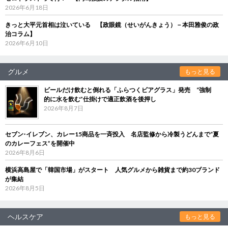
2026年6月18日
きっと大平元首相は泣いている 【政眼鏡（せいがんきょう）－本田雅俊の政
治コラム】
2026年6月10日
グルメ
もっと見る
ビールだけ飲むと倒れる「ふらつくビアグラス」発売 “強制
的に水を飲む”仕掛けで適正飲酒を後押し
2026年8月7日
セブン‐イレブン、カレー15商品を一斉投入 名店監修から冷製うどんまで“夏
のカレーフェス”を開催中
2026年8月6日
横浜高島屋で「韓国市場」がスタート 人気グルメから雑貨まで約30ブランド
が集結
2026年8月5日
ヘルスケア
もっと見る