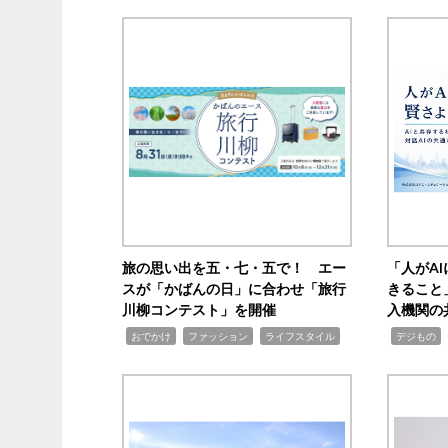
旅の思い出を五・七・五で！ エー
「人がA
スが「かばんの日」に合わせ「旅行
きること
川柳コンテスト」を開催
入機関の
,
,
,
,
,
おでかけ
ファッション
ライフスタイル
デジもの