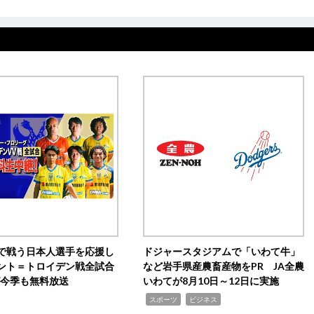
で戦う日本人選手を応援し
ドジャースタジアムで「いわて牛」
ント＝トロイデン戦全試合
など岩手県産農畜産物をPR JA全農
0が今季も無料放送
いわてが8月10日～12日に実施
,
,
スポーツ
ビジネス