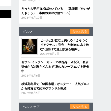
2026年6月18日
きっと大平元首相は泣いている 【政眼鏡（せいが
んきょう）－本田雅俊の政治コラム】
2026年6月10日
グルメ
もっと見る
ビールだけ飲むと倒れる「ふらつく
ビアグラス」発売 “強制的に水を飲
む”仕掛けで適正飲酒を後押し
2026年8月7日
セブン‐イレブン、カレー15商品を一斉投入 名店
監修から冷製うどんまで“夏のカレーフェス”を開催
中
2026年8月6日
横浜高島屋で「韓国市場」がスタート 人気グルメ
から雑貨まで約30ブランドが集結
2026年8月5日
ヘルスケア
もっと見る