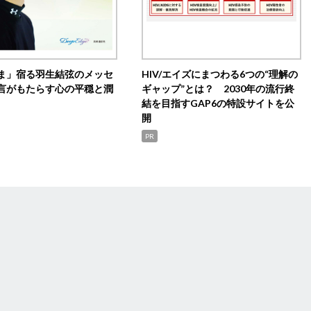
ま」宿る羽生結弦のメッセ
HIV/エイズにまつわる6つの“理解の
言がもたらす心の平穏と潤
ギャップ”とは？ 2030年の流行終
結を目指すGAP6の特設サイトを公
開
PR