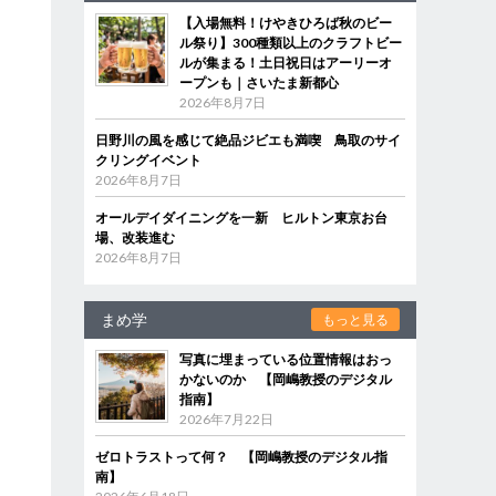
【入場無料！けやきひろば秋のビー
ル祭り】300種類以上のクラフトビー
ルが集まる！土日祝日はアーリーオ
ープンも｜さいたま新都心
2026年8月7日
日野川の風を感じて絶品ジビエも満喫 鳥取のサイ
クリングイベント
2026年8月7日
オールデイダイニングを一新 ヒルトン東京お台
場、改装進む
2026年8月7日
まめ学
もっと見る
写真に埋まっている位置情報はおっ
かないのか 【岡嶋教授のデジタル
指南】
2026年7月22日
ゼロトラストって何？ 【岡嶋教授のデジタル指
南】