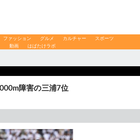
ファッション
グルメ
カルチャー
スポーツ
ス
動画
はばたけラボ
000m障害の三浦7位