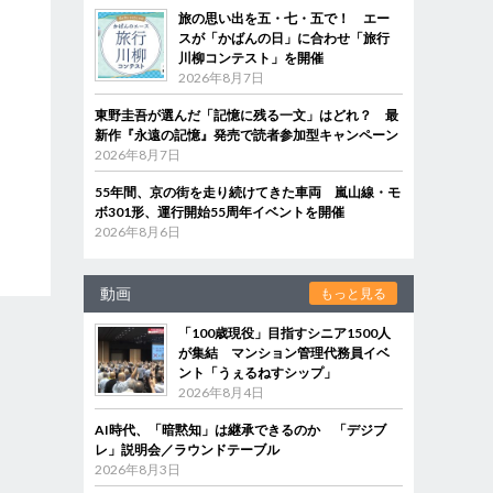
旅の思い出を五・七・五で！ エー
スが「かばんの日」に合わせ「旅行
川柳コンテスト」を開催
2026年8月7日
東野圭吾が選んだ「記憶に残る一文」はどれ？ 最
新作『永遠の記憶』発売で読者参加型キャンペーン
2026年8月7日
55年間、京の街を走り続けてきた車両 嵐山線・モ
ボ301形、運行開始55周年イベントを開催
2026年8月6日
動画
もっと見る
「100歳現役」目指すシニア1500人
が集結 マンション管理代務員イベ
ント「うぇるねすシップ」
2026年8月4日
AI時代、「暗黙知」は継承できるのか 「デジブ
レ」説明会／ラウンドテーブル
2026年8月3日