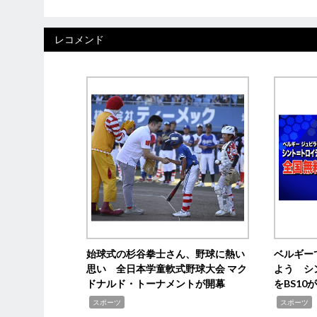
レコメンド
始球式の杉谷拳士さん、野球に熱い
ベルギー
思い 全日本学童軟式野球大会 マク
よう シ
ドナルド・トーナメントが開幕
をBS1
,
,
スポーツ
スポーツ