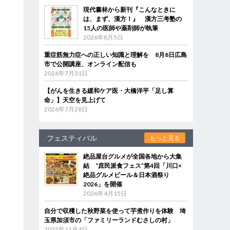
現代書林から新刊『こんなときに
は、まず、漢方！』 漢方三考塾の
15人の医師や薬剤師が執筆
2026年8月5日
重症筋無力症への正しい知識と理解を 8月8日広島
市で公開講座、オンライン配信も
2026年7月31日
【がんを生きる緩和ケア医・大橋洋平「足し算
命」】天空を見上げて
2026年7月28日
フェスティバル
もっと見る
絶品屋台グルメが全国各地から大集
結 “庶民派食フェス”第4回「川口×
絶品グルメビール＆日本酒祭り
2026」を開催
2026年4月15日
自分で収穫した秋野菜を使って芋煮作りを体験 埼
玉県加須市の「ファミリーランドむさしの村」
2025年11月4日