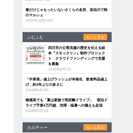
春だけじゃもったいないさくらの名所、加治川で秋
のマルシェ
2025年10月23日
ふむふむ
もっと見る
四日市の公害克服の歴史を伝える絵
本『スモックリン』制作プロジェク
ト クラウドファンディングで支援
を募集
2026年8月5日
「中東発」値上げラッシュが本格化 飲食料品値上
げ、約3年ぶりの多さに
2026年8月4日
物価高でも「夏は家族で長距離ドライブ」 宿泊ド
ライブ予算4万円超、渋滞・猛暑への備えも必須
2026年8月3日
カルチャー
もっと見る