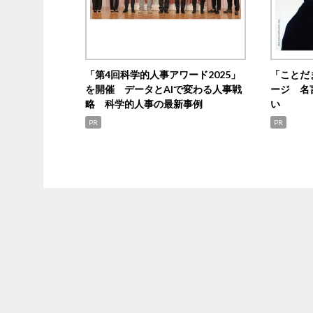
「第4回科学的人事アワード2025」
「ことだ
を開催 データとAIで変わる人事戦
ージ 名
略 科学的人事の最新事例
い
PR
PR