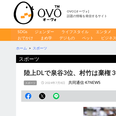
OVO [オーヴォ]
話題の情報を発信するサイト
コンテンツへ移動
検
SDGs
ジェンダー
ライフスタイル
エンタメ
索
おでかけ
まめ学
デジもの
ペット
ビジネ
ホーム
>
スポーツ
スポーツ
陸上DLで泉谷3位、村竹は棄権 3
共同通信 47NEWS
2024年7月8日
スポーツ