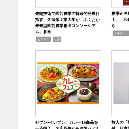
先端技術で園芸農業の持続的発展目
夏季企画
指す 久留米工業大学が「ふくおか
山」 和
未来型園芸農業創出コンソーシア
ら
ム」参画
,
カルチャー
,
,
ビジネス
社会
セブン‐イレブン、カレー15商品を
故人の「
一斉投入 名店監修から冷製うどん
付 日本