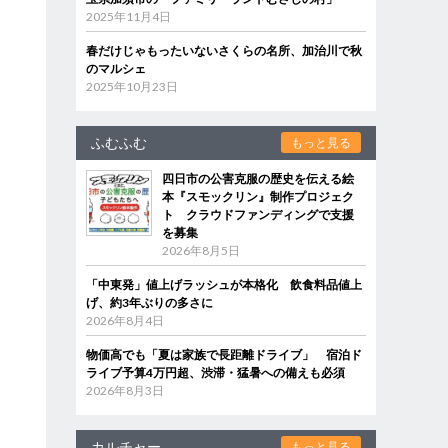
2025年11月4日
春だけじゃもったいないさくらの名所、加治川で秋
のマルシェ
2025年10月23日
ふむふむ
もっと見る
四日市の公害克服の歴史を伝える絵
本『スモックリン』制作プロジェク
ト クラウドファンディングで支援
を募集
2026年8月5日
「中東発」値上げラッシュが本格化 飲食料品値上
げ、約3年ぶりの多さに
2026年8月4日
物価高でも「夏は家族で長距離ドライブ」 宿泊ド
ライブ予算4万円超、渋滞・猛暑への備えも必須
2026年8月3日
カルチャー
もっと見る