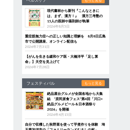
ヘルスケア
もっと見る
現代書林から新刊『こんなときに
は、まず、漢方！』 漢方三考塾の
15人の医師や薬剤師が執筆
2026年8月5日
重症筋無力症への正しい知識と理解を 8月8日広島
市で公開講座、オンライン配信も
2026年7月31日
【がんを生きる緩和ケア医・大橋洋平「足し算
命」】天空を見上げて
2026年7月28日
フェスティバル
もっと見る
絶品屋台グルメが全国各地から大集
結 “庶民派食フェス”第4回「川口×
絶品グルメビール＆日本酒祭り
2026」を開催
2026年4月15日
自分で収穫した秋野菜を使って芋煮作りを体験 埼
玉県加須市の「ファミリーランドむさしの村」