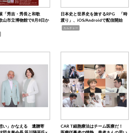
展「秀吉・秀長と和歌
日本史と世界史を旅するRPG 「時
歌山市立博物館で8月8日か
渡り」、iOS/Androidで配信開始
,
カルチャー
想い」かなえる 遺贈寄
CAR T細胞療法はチーム医療だ！
財団名誉会長 笹川陽平氏×
医療従事者の情熱、患者さんの思い