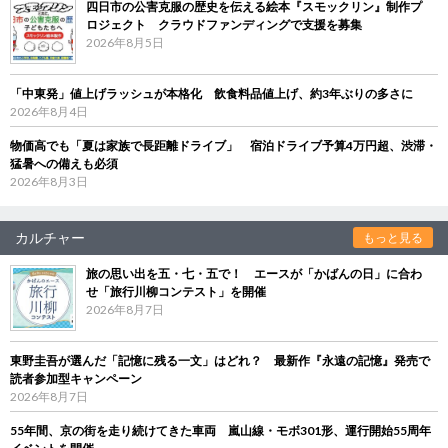
四日市の公害克服の歴史を伝える絵本『スモックリン』制作プ
ロジェクト クラウドファンディングで支援を募集
2026年8月5日
「中東発」値上げラッシュが本格化 飲食料品値上げ、約3年ぶりの多さに
2026年8月4日
物価高でも「夏は家族で長距離ドライブ」 宿泊ドライブ予算4万円超、渋滞・
猛暑への備えも必須
2026年8月3日
カルチャー
もっと見る
旅の思い出を五・七・五で！ エースが「かばんの日」に合わ
せ「旅行川柳コンテスト」を開催
2026年8月7日
東野圭吾が選んだ「記憶に残る一文」はどれ？ 最新作『永遠の記憶』発売で
読者参加型キャンペーン
2026年8月7日
55年間、京の街を走り続けてきた車両 嵐山線・モボ301形、運行開始55周年