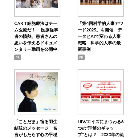
CAR T細胞療法はチー
「第4回科学的人事アワ
ム医療だ！ 医療従事
ード2025」を開催 デ
者の情熱、患者さんの
ータとAIで変わる人事
思いを伝えるドキュメ
戦略 科学的人事の最
ンタリー動画を公開中
新事例
PR
PR
「ことだま」宿る羽生
HIV/エイズにまつわる6
結弦のメッセージ 名
つの“理解のギャッ
言がもたらす心の平穏
プ”とは？ 2030年の流