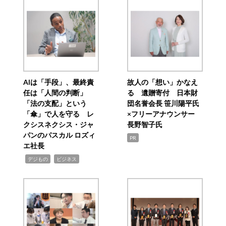
AIは「手段」、最終責
故人の「想い」かなえ
任は「人間の判断」
る 遺贈寄付 日本財
「法の支配」という
団名誉会長 笹川陽平氏
「傘」で人を守る レ
×フリーアナウンサー
クシスネクシス・ジャ
長野智子氏
パンのパスカル ロズィ
PR
エ社長
,
,
デジもの
ビジネス