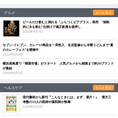
グルメ
もっと見る
ビールだけ飲むと倒れる「ふらつくビアグラス」発売 “強制
的に水を飲む”仕掛けで適正飲酒を後押し
2026年8月7日
セブン‐イレブン、カレー15商品を一斉投入 名店監修から冷製うどんまで“夏
のカレーフェス”を開催中
2026年8月6日
横浜高島屋で「韓国市場」がスタート 人気グルメから雑貨まで約30ブランド
が集結
2026年8月5日
ヘルスケア
もっと見る
現代書林から新刊『こんなときには、まず、漢方！』 漢方三
考塾の15人の医師や薬剤師が執筆
2026年8月5日