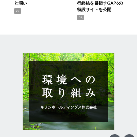
と潤い
行終結を目指すGAP6の
特設サイトを公開
PR
PR