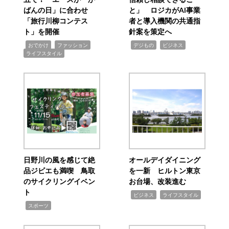
ばんの日」に合わせ
と」 ロジカがAI事業
「旅行川柳コンテス
者と導入機関の共通指
ト」を開催
針案を策定へ
,
,
,
,
,
おでかけ
ファッション
デジもの
ビジネス
ライフスタイル
日野川の風を感じて絶
オールデイダイニング
品ジビエも満喫 鳥取
を一新 ヒルトン東京
のサイクリングイベン
お台場、改装進む
ト
,
,
ビジネス
ライフスタイル
,
スポーツ