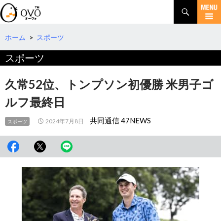
検
索
コ
ン
テ
ホーム
>
スポーツ
ン
スポーツ
ツ
へ
移
久常52位、トンプソン初優勝 米男子ゴ
動
ルフ最終日
共同通信 47NEWS
2024年7月8日
スポーツ