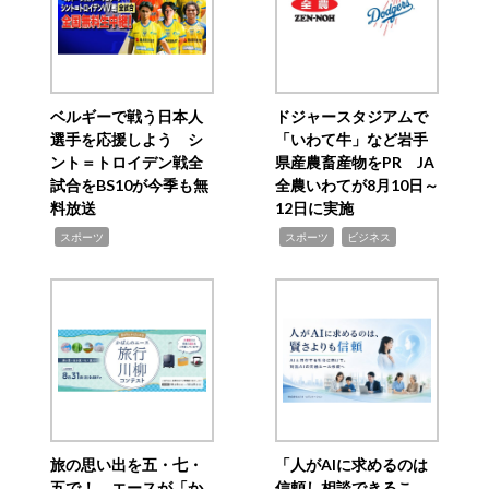
ベルギーで戦う日本人
ドジャースタジアムで
選手を応援しよう シ
「いわて牛」など岩手
ント＝トロイデン戦全
県産農畜産物をPR JA
試合をBS10が今季も無
全農いわてが8月10日～
料放送
12日に実施
,
,
,
スポーツ
スポーツ
ビジネス
旅の思い出を五・七・
「人がAIに求めるのは
五で！ エースが「か
信頼し相談できるこ