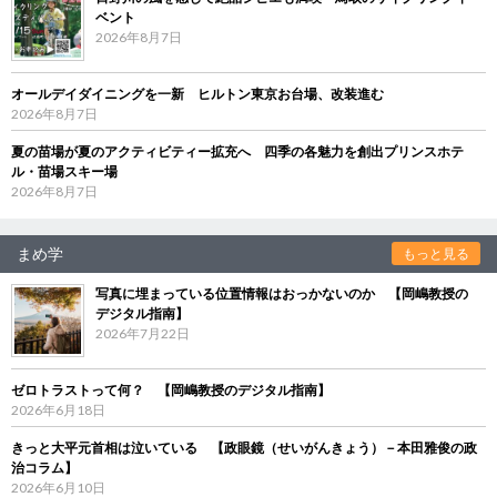
ベント
2026年8月7日
オールデイダイニングを一新 ヒルトン東京お台場、改装進む
2026年8月7日
夏の苗場が夏のアクティビティー拡充へ 四季の各魅力を創出プリンスホテ
ル・苗場スキー場
2026年8月7日
まめ学
もっと見る
写真に埋まっている位置情報はおっかないのか 【岡嶋教授の
デジタル指南】
2026年7月22日
ゼロトラストって何？ 【岡嶋教授のデジタル指南】
2026年6月18日
きっと大平元首相は泣いている 【政眼鏡（せいがんきょう）－本田雅俊の政
治コラム】
2026年6月10日