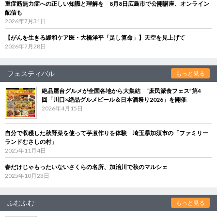
重症筋無力症への正しい知識と理解を 8月8日広島市で公開講座、オンライン
配信も
2026年7月31日
【がんを生きる緩和ケア医・大橋洋平「足し算命」】天空を見上げて
2026年7月28日
フェスティバル
もっと見る
絶品屋台グルメが全国各地から大集結 “庶民派食フェス”第4
回「川口×絶品グルメビール＆日本酒祭り2026」を開催
2026年4月15日
自分で収穫した秋野菜を使って芋煮作りを体験 埼玉県加須市の「ファミリー
ランドむさしの村」
2025年11月4日
春だけじゃもったいないさくらの名所、加治川で秋のマルシェ
2025年10月23日
ふむふむ
もっと見る