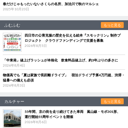
春だけじゃもったいないさくらの名所、加治川で秋のマルシェ
2025年10月23日
ふむふむ
もっと見る
四日市の公害克服の歴史を伝える絵本『スモックリン』制作プ
ロジェクト クラウドファンディングで支援を募集
2026年8月5日
「中東発」値上げラッシュが本格化 飲食料品値上げ、約3年ぶりの多さに
2026年8月4日
物価高でも「夏は家族で長距離ドライブ」 宿泊ドライブ予算4万円超、渋滞・
猛暑への備えも必須
2026年8月3日
カルチャー
もっと見る
55年間、京の街を走り続けてきた車両 嵐山線・モボ301形、
運行開始55周年イベントを開催
2026年8月6日