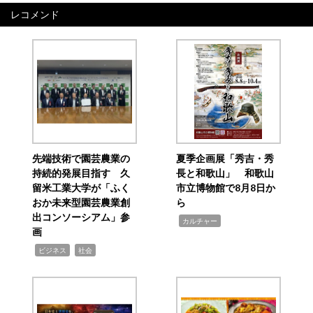
レコメンド
先端技術で園芸農業の
夏季企画展「秀吉・秀
持続的発展目指す 久
長と和歌山」 和歌山
留米工業大学が「ふく
市立博物館で8月8日か
おか未来型園芸農業創
ら
出コンソーシアム」参
,
カルチャー
画
,
,
ビジネス
社会