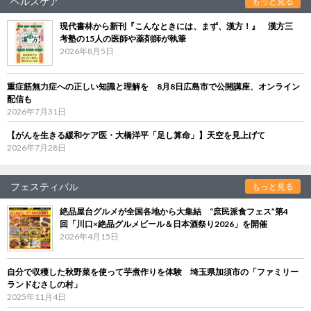
ヘルスケア
もっと見る
現代書林から新刊『こんなときには、まず、漢方！』 漢方三
考塾の15人の医師や薬剤師が執筆
2026年8月5日
重症筋無力症への正しい知識と理解を 8月8日広島市で公開講座、オンライン
配信も
2026年7月31日
【がんを生きる緩和ケア医・大橋洋平「足し算命」】天空を見上げて
2026年7月28日
フェスティバル
もっと見る
絶品屋台グルメが全国各地から大集結 “庶民派食フェス”第4
回「川口×絶品グルメビール＆日本酒祭り2026」を開催
2026年4月15日
自分で収穫した秋野菜を使って芋煮作りを体験 埼玉県加須市の「ファミリー
ランドむさしの村」
2025年11月4日