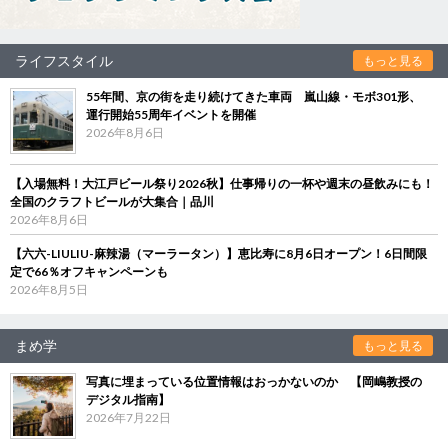
ライフスタイル
もっと見る
55年間、京の街を走り続けてきた車両 嵐山線・モボ301形、
運行開始55周年イベントを開催
2026年8月6日
【入場無料！大江戸ビール祭り2026秋】仕事帰りの一杯や週末の昼飲みにも！
全国のクラフトビールが大集合｜品川
2026年8月6日
【六六-LIULIU-麻辣湯（マーラータン）】恵比寿に8月6日オープン！6日間限
定で66％オフキャンペーンも
2026年8月5日
まめ学
もっと見る
写真に埋まっている位置情報はおっかないのか 【岡嶋教授の
デジタル指南】
2026年7月22日