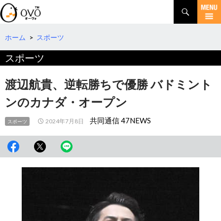
検
索
コ
ン
テ
ホーム
>
スポーツ
ン
スポーツ
ツ
へ
移
渡辺航貴、逆転勝ちで優勝 バドミント
動
ンのカナダ・オープン
共同通信 47NEWS
2024年7月8日
スポーツ