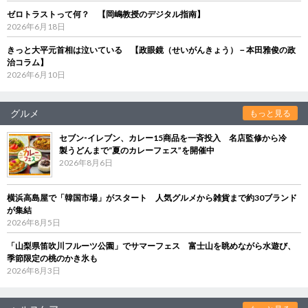
ゼロトラストって何？ 【岡嶋教授のデジタル指南】
2026年6月18日
きっと大平元首相は泣いている 【政眼鏡（せいがんきょう）－本田雅俊の政
治コラム】
2026年6月10日
グルメ
もっと見る
セブン‐イレブン、カレー15商品を一斉投入 名店監修から冷
製うどんまで“夏のカレーフェス”を開催中
2026年8月6日
横浜高島屋で「韓国市場」がスタート 人気グルメから雑貨まで約30ブランド
が集結
2026年8月5日
「山梨県笛吹川フルーツ公園」でサマーフェス 富士山を眺めながら水遊び、
季節限定の桃のかき氷も
2026年8月3日