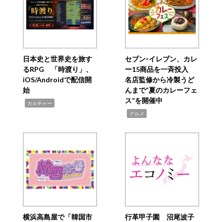
日本史と世界史を旅す
セブン‐イレブン、カレ
るRPG 「時渡り」、
ー15商品を一斉投入
iOS/Androidで配信開
名店監修から冷製うど
始
んまで“夏のカレーフェ
ス”を開催中
,
カルチャー
,
グルメ
横浜高島屋で「韓国市
行革甲子園 沼尾波子