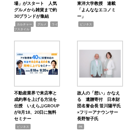
場」がスタート 人気
東洋大学教授 連載
グルメから雑貨まで約
「よんななエコノミ
30ブランドが集結
ー」
,
,
,
,
カルチャー
グルメ
ライ
ビジネス
フスタイル
不動産業界で来店率と
故人の「想い」かなえ
成約率を上げる方法を
る 遺贈寄付 日本財
伝授 いえらぶGROUP
団名誉会長 笹川陽平氏
が8月18、20日に無料
×フリーアナウンサー
セミナー
長野智子氏
,
ビジネス
PR