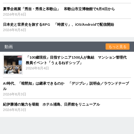
夏季企画展「秀吉・秀長と和歌山」 和歌山市立博物館で8月8日から
2026年8月6日
日本史と世界史を旅するRPG 「時渡り」、iOS/Androidで配信開始
2026年8月6日
動画
もっと見る
「100歳現役」目指すシニア1500人が集結 マンション管理代
務員イベント「うぇるねすシップ」
2026年8月4日
AI時代、「暗黙知」は継承できるのか 「デジブレ」説明会／ラウンドテーブ
ル
2026年8月3日
紀伊勝浦の魅力を堪能 ホテル浦島、日昇館をリニューアル
2026年8月3日