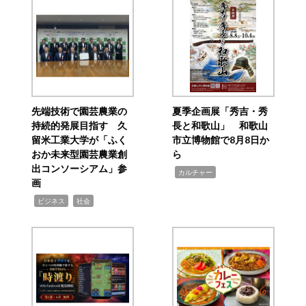
先端技術で園芸農業の
夏季企画展「秀吉・秀
持続的発展目指す 久
長と和歌山」 和歌山
留米工業大学が「ふく
市立博物館で8月8日か
おか未来型園芸農業創
ら
出コンソーシアム」参
,
カルチャー
画
,
,
ビジネス
社会