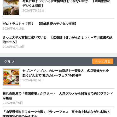
写真に埋まっている位置情報はおっかないのか 【岡嶋教授の
デジタル指南】
2026年7月22日
ゼロトラストって何？ 【岡嶋教授のデジタル指南】
2026年6月18日
きっと大平元首相は泣いている 【政眼鏡（せいがんきょう）－本田雅俊の政
治コラム】
2026年6月10日
グルメ
もっと見る
セブン‐イレブン、カレー15商品を一斉投入 名店監修から冷
製うどんまで“夏のカレーフェス”を開催中
2026年8月6日
横浜高島屋で「韓国市場」がスタート 人気グルメから雑貨まで約30ブランド
が集結
2026年8月5日
「山梨県笛吹川フルーツ公園」でサマーフェス 富士山を眺めながら水遊び、
季節限定の桃のかき氷も