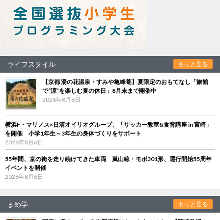
ライフスタイル
もっと見る
【京都 湯の花温泉・すみや亀峰菴】夏限定のおもてなし「旅館
で“涼”を楽しむ夏の休日」8月末まで開催中
2026年8月6日
横浜F・マリノス×日清オイリオグループ、「サッカー教室&食育講座 in 宮崎」
を開催 小学1年生～3年生の身体づくりをサポート
2026年8月6日
55年間、京の街を走り続けてきた車両 嵐山線・モボ301形、運行開始55周年
イベントを開催
2026年8月6日
まめ学
もっと見る