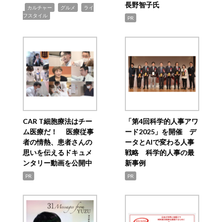
長野智子氏
,
,
,
カルチャー
グルメ
ライ
フスタイル
PR
CAR T細胞療法はチー
「第4回科学的人事アワ
ム医療だ！ 医療従事
ード2025」を開催 デ
者の情熱、患者さんの
ータとAIで変わる人事
思いを伝えるドキュメ
戦略 科学的人事の最
ンタリー動画を公開中
新事例
PR
PR