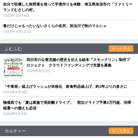
自分で収穫した秋野菜を使って芋煮作りを体験 埼玉県加須市の「ファミリー
ランドむさしの村」
2025年11月4日
春だけじゃもったいないさくらの名所、加治川で秋のマルシェ
2025年10月23日
ふむふむ
もっと見る
四日市の公害克服の歴史を伝える絵本『スモックリン』制作プ
ロジェクト クラウドファンディングで支援を募集
2026年8月5日
「中東発」値上げラッシュが本格化 飲食料品値上げ、約3年ぶりの多さに
2026年8月4日
物価高でも「夏は家族で長距離ドライブ」 宿泊ドライブ予算4万円超、渋滞・
猛暑への備えも必須
2026年8月3日
カルチャー
もっと見る