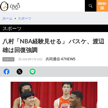
検
索
コ
ン
テ
ホーム
>
スポーツ
ン
スポーツ
ツ
へ
移
八村「NBA経験見せる」 バスケ、渡辺
動
雄は回復強調
共同通信 47NEWS
2024年7月10日
スポーツ