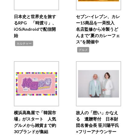
日本史と世界史を旅す
セブン‐イレブン、カレ
るRPG 「時渡り」、
ー15商品を一斉投入
iOS/Androidで配信開
名店監修から冷製うど
始
んまで“夏のカレーフェ
ス”を開催中
,
カルチャー
,
グルメ
横浜高島屋で「韓国市
故人の「想い」かなえ
場」がスタート 人気
る 遺贈寄付 日本財
グルメから雑貨まで約
団名誉会長 笹川陽平氏
30ブランドが集結
×フリーアナウンサー