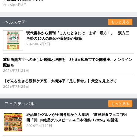
2026年8月3日
ヘルスケア
もっと見る
現代書林から新刊『こんなときには、まず、漢方！』 漢方三
考塾の15人の医師や薬剤師が執筆
2026年8月5日
重症筋無力症への正しい知識と理解を 8月8日広島市で公開講座、オンライン
配信も
2026年7月31日
【がんを生きる緩和ケア医・大橋洋平「足し算命」】天空を見上げて
2026年7月28日
フェスティバル
もっと見る
絶品屋台グルメが全国各地から大集結 “庶民派食フェス”第4
回「川口×絶品グルメビール＆日本酒祭り2026」を開催
2026年4月15日