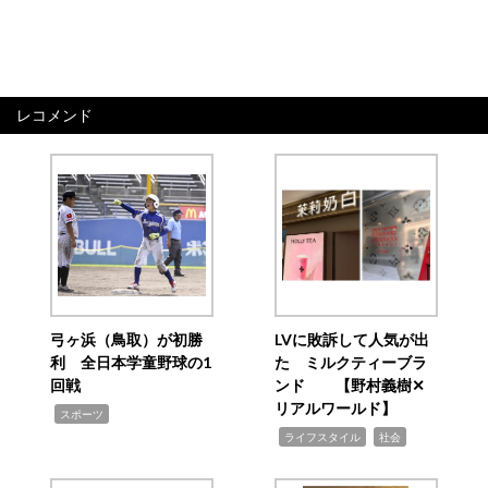
レコメンド
弓ヶ浜（鳥取）が初勝
LVに敗訴して人気が出
利 全日本学童野球の1
た ミルクティーブラ
回戦
ンド 【野村義樹✕
リアルワールド】
,
スポーツ
,
,
ライフスタイル
社会