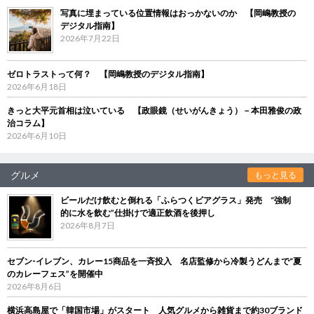
写真に埋まっている位置情報はおっかないのか 【岡嶋教授の
デジタル指南】
2026年7月22日
ゼロトラストって何？ 【岡嶋教授のデジタル指南】
2026年6月18日
きっと大平元首相は泣いている 【政眼鏡（せいがんきょう）－本田雅俊の政
治コラム】
2026年6月10日
グルメ
もっと見る
ビールだけ飲むと倒れる「ふらつくビアグラス」発売 “強制
的に水を飲む”仕掛けで適正飲酒を後押し
2026年8月7日
セブン‐イレブン、カレー15商品を一斉投入 名店監修から冷製うどんまで“夏
のカレーフェス”を開催中
2026年8月6日
横浜高島屋で「韓国市場」がスタート 人気グルメから雑貨まで約30ブランド