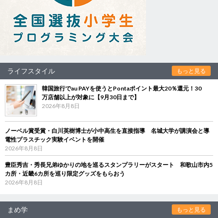
ライフスタイル
もっと見る
韓国旅行でau PAYを使うとPontaポイント最大20％還元！30
万店舗以上が対象に【9月30日まで】
2026年8月8日
ノーベル賞受賞・白川英樹博士が小中高生を直接指導 名城大学が講演会と導
電性プラスチック実験イベントを開催
2026年8月8日
豊臣秀吉・秀長兄弟ゆかりの地を巡るスタンプラリーがスタート 和歌山市内5
カ所・近畿6カ所を巡り限定グッズをもらおう
2026年8月8日
まめ学
もっと見る