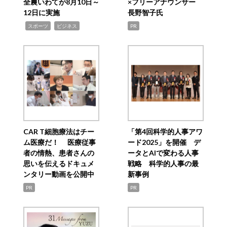
全農いわてが8月10日～
×フリーアナウンサー
12日に実施
長野智子氏
,
,
スポーツ
ビジネス
PR
CAR T細胞療法はチー
「第4回科学的人事アワ
ム医療だ！ 医療従事
ード2025」を開催 デ
者の情熱、患者さんの
ータとAIで変わる人事
思いを伝えるドキュメ
戦略 科学的人事の最
ンタリー動画を公開中
新事例
PR
PR