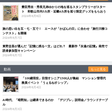
豊臣秀吉・秀長兄弟ゆかりの地を巡るスタンプラリーがスター
ト 和歌山市内5カ所・近畿6カ所を巡り限定グッズをもらおう
2026年8月8日
旅の思い出を五・七・五で！ エースが「かばんの日」に合わせ「旅行川柳コ
ンテスト」を開催
2026年8月7日
東野圭吾が選んだ「記憶に残る一文」はどれ？ 最新作『永遠の記憶』発売で
読者参加型キャンペーン
2026年8月7日
動画
もっと見る
「100歳現役」目指すシニア1500人が集結 マンション管理代
務員イベント「うぇるねすシップ」
2026年8月4日
AI時代、「暗黙知」は継承できるのか 「デジブレ」説明会／ラウンドテーブ
ル
2026年8月3日