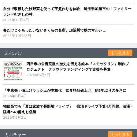
自分で収穫した秋野菜を使って芋煮作りを体験 埼玉県加須市の「ファミリー
ランドむさしの村」
2025年11月4日
春だけじゃもったいないさくらの名所、加治川で秋のマルシェ
2025年10月23日
ふむふむ
もっと見る
四日市の公害克服の歴史を伝える絵本『スモックリン』制作プ
ロジェクト クラウドファンディングで支援を募集
2026年8月5日
「中東発」値上げラッシュが本格化 飲食料品値上げ、約3年ぶりの多さに
2026年8月4日
物価高でも「夏は家族で長距離ドライブ」 宿泊ドライブ予算4万円超、渋滞・
猛暑への備えも必須
2026年8月3日
カルチャー
もっと見る