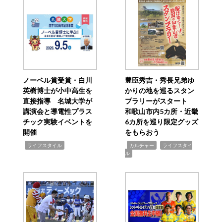
ノーベル賞受賞・白川
豊臣秀吉・秀長兄弟ゆ
英樹博士が小中高生を
かりの地を巡るスタン
直接指導 名城大学が
プラリーがスタート
講演会と導電性プラス
和歌山市内5カ所・近畿
チック実験イベントを
6カ所を巡り限定グッズ
開催
をもらおう
,
,
,
ライフスタイル
カルチャー
ライフスタイ
ル