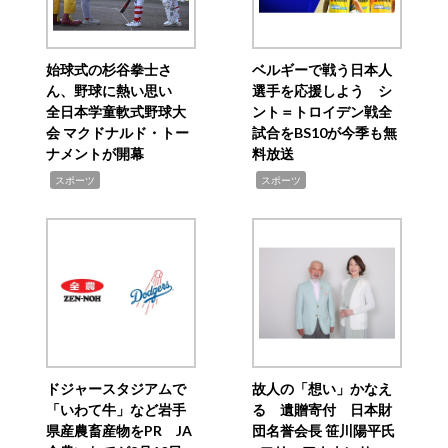
始球式の杉谷拳士さ
ベルギーで戦う日本人
ん、野球に熱い思い
選手を応援しよう シ
全日本学童軟式野球大
ント＝トロイデン戦全
会 マクドナルド・トー
試合をBS10が今季も無
ナメントが開幕
料放送
,
,
スポーツ
スポーツ
ドジャースタジアムで
故人の「想い」かなえ
「いわて牛」など岩手
る 遺贈寄付 日本財
県産農畜産物をPR JA
団名誉会長 笹川陽平氏