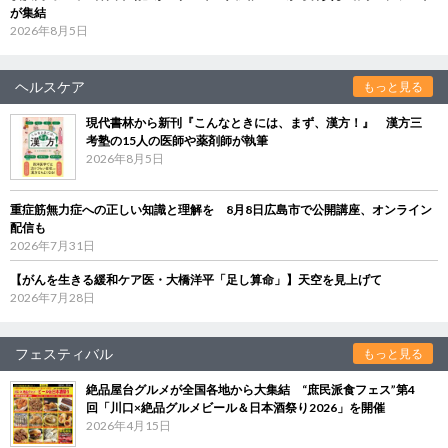
が集結
2026年8月5日
ヘルスケア
もっと見る
現代書林から新刊『こんなときには、まず、漢方！』 漢方三
考塾の15人の医師や薬剤師が執筆
2026年8月5日
重症筋無力症への正しい知識と理解を 8月8日広島市で公開講座、オンライン
配信も
2026年7月31日
【がんを生きる緩和ケア医・大橋洋平「足し算命」】天空を見上げて
2026年7月28日
フェスティバル
もっと見る
絶品屋台グルメが全国各地から大集結 “庶民派食フェス”第4
回「川口×絶品グルメビール＆日本酒祭り2026」を開催
2026年4月15日