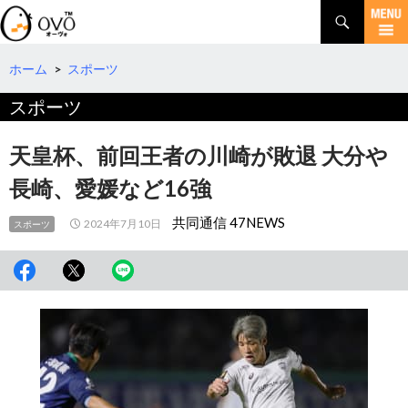
検
索
コ
ン
テ
ホーム
>
スポーツ
ン
スポーツ
ツ
へ
移
天皇杯、前回王者の川崎が敗退 大分や
動
長崎、愛媛など16強
共同通信 47NEWS
2024年7月10日
スポーツ