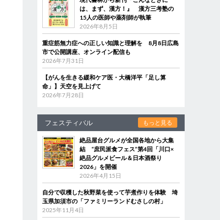
は、まず、漢方！』 漢方三考塾の
15人の医師や薬剤師が執筆
2026年8月5日
重症筋無力症への正しい知識と理解を 8月8日広島
市で公開講座、オンライン配信も
2026年7月31日
【がんを生きる緩和ケア医・大橋洋平「足し算
命」】天空を見上げて
2026年7月28日
フェスティバル
もっと見る
絶品屋台グルメが全国各地から大集
結 “庶民派食フェス”第4回「川口×
絶品グルメビール＆日本酒祭り
2026」を開催
2026年4月15日
自分で収穫した秋野菜を使って芋煮作りを体験 埼
玉県加須市の「ファミリーランドむさしの村」
2025年11月4日