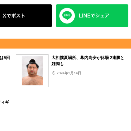
は5回
大相撲夏場所、幕内高安が休場 2連勝と
好調も
2024年5月14日
フィギ