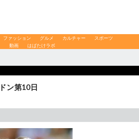
ファッション
グルメ
カルチャー
スポーツ
ス
動画
はばたけラボ
ドン第10日