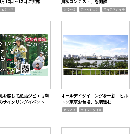
月10日～12日に実施
川柳コンテスト」を開催
,
,
,
ビジネス
おでかけ
ファッション
ライフスタイル
風を感じて絶品ジビエも満
オールデイダイニングを一新 ヒル
のサイクリングイベント
トン東京お台場、改装進む
,
,
ビジネス
ライフスタイル