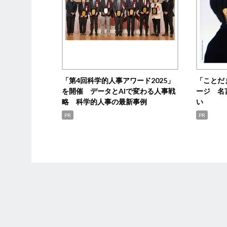
「第4回科学的人事アワード2025」
「ことだ
を開催 データとAIで変わる人事戦
ージ 名
略 科学的人事の最新事例
い
PR
PR