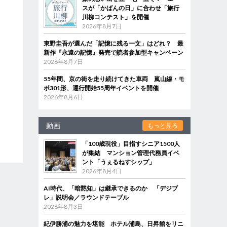
スが「かばんの日」に合わせ「旅行
川柳コンテスト」を開催
2026年8月7日
東野圭吾が選んだ「記憶に残る一文」はどれ？ 最
新作『永遠の記憶』発売で読者参加型キャンペーン
2026年8月7日
55年間、京の街を走り続けてきた車両 嵐山線・モ
ボ301形、運行開始55周年イベントを開催
2026年8月6日
動画
もっと見る
「100歳現役」目指すシニア1500人
が集結 マンション管理代務員イベ
ント「うぇるねすシップ」
2026年8月4日
AI時代、「暗黙知」は継承できるのか 「デジブ
レ」説明会／ラウンドテーブル
2026年8月3日
紀伊勝浦の魅力を堪能 ホテル浦島、日昇館をリニ