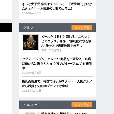
きっと大平元首相は泣いている 【政眼鏡（せいが
んきょう）－本田雅俊の政治コラム】
2026年6月10日
グルメ
もっと見る
ビールだけ飲むと倒れる「ふらつく
ビアグラス」発売 “強制的に水を飲
む”仕掛けで適正飲酒を後押し
2026年8月7日
セブン‐イレブン、カレー15商品を一斉投入 名店
監修から冷製うどんまで“夏のカレーフェス”を開催
中
2026年8月6日
横浜高島屋で「韓国市場」がスタート 人気グルメ
から雑貨まで約30ブランドが集結
2026年8月5日
ヘルスケア
もっと見る
現代書林から新刊『こんなときに