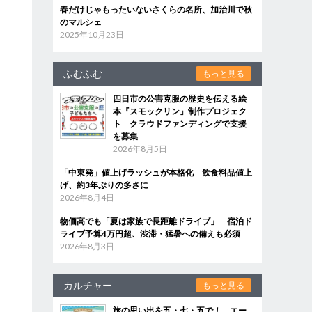
春だけじゃもったいないさくらの名所、加治川で秋
のマルシェ
2025年10月23日
ふむふむ
もっと見る
四日市の公害克服の歴史を伝える絵
本『スモックリン』制作プロジェク
ト クラウドファンディングで支援
を募集
2026年8月5日
「中東発」値上げラッシュが本格化 飲食料品値上
げ、約3年ぶりの多さに
2026年8月4日
物価高でも「夏は家族で長距離ドライブ」 宿泊ド
ライブ予算4万円超、渋滞・猛暑への備えも必須
2026年8月3日
カルチャー
もっと見る
旅の思い出を五・七・五で！ エー