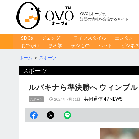
OVO [オーヴォ]
話題の情報を発信するサイト
コンテンツへ移動
検
SDGs
ジェンダー
ライフスタイル
エンタメ
索
おでかけ
まめ学
デジもの
ペット
ビジネ
ホーム
>
スポーツ
スポーツ
ルバキナら準決勝へ ウィンブル
共同通信 47NEWS
2024年7月11日
スポーツ