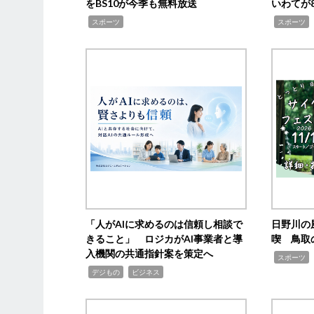
をBS10が今季も無料放送
いわてが8
,
,
,
スポーツ
スポーツ
「人がAIに求めるのは信頼し相談で
日野川の
きること」 ロジカがAI事業者と導
喫 鳥取
入機関の共通指針案を策定へ
,
スポーツ
,
,
デジもの
ビジネス