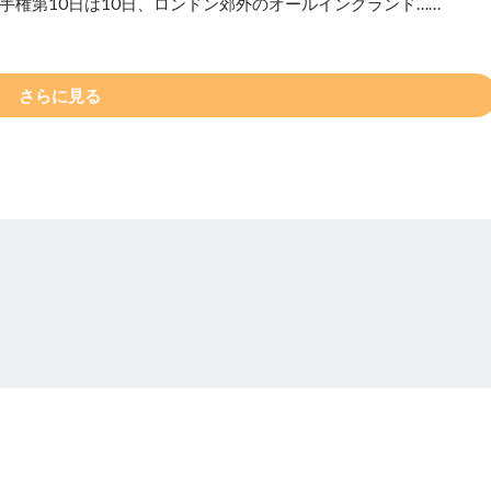
権第10日は10日、ロンドン郊外のオールイングランド……
さらに見る