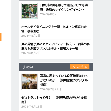
日野川の風を感じて絶品ジビエも満
喫 鳥取のサイクリングイベント
2026年8月7日
オールデイダイニングを一新 ヒルトン東京お台
場、改装進む
2026年8月7日
夏の苗場が夏のアクティビティー拡充へ 四季の各
魅力を創出プリンスホテル・苗場スキー場
2026年8月7日
まめ学
もっと見る
写真に埋まっている位置情報はおっ
かないのか 【岡嶋教授のデジタル
指南】
2026年7月22日
ゼロトラストって何？ 【岡嶋教授のデジタル指
南】
2026年6月18日