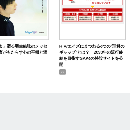
ま」宿る羽生結弦のメッセ
HIV/エイズにまつわる6つの“理解の
言がもたらす心の平穏と潤
ギャップ”とは？ 2030年の流行終
結を目指すGAP6の特設サイトを公
開
PR