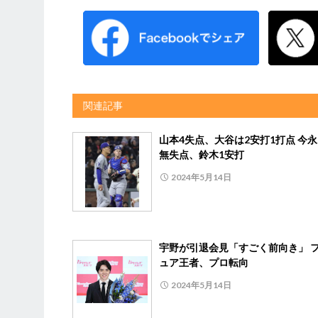
関連記事
山本4失点、大谷は2安打1打点 今永
無失点、鈴木1安打
2024年5月14日
宇野が引退会見「すごく前向き」 
ュア王者、プロ転向
2024年5月14日