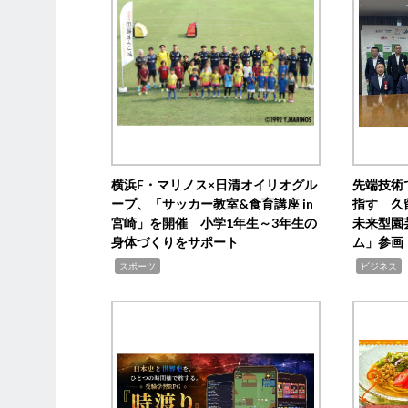
横浜F・マリノス×日清オイリオグル
先端技術
ープ、「サッカー教室&食育講座 in
指す 久
宮崎」を開催 小学1年生～3年生の
未来型園
身体づくりをサポート
ム」参画
,
,
,
スポーツ
ビジネス