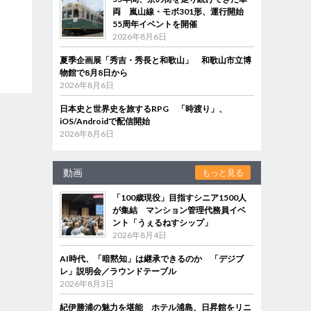
両 嵐山線・モボ301形、運行開始
55周年イベントを開催
2026年8月6日
夏季企画展「秀吉・秀長と和歌山」 和歌山市立博
物館で8月8日から
2026年8月6日
日本史と世界史を旅するRPG 「時渡り」、
iOS/Androidで配信開始
2026年8月6日
動画
もっと見る
「100歳現役」目指すシニア1500人
が集結 マンション管理代務員イベ
ント「うぇるねすシップ」
2026年8月4日
AI時代、「暗黙知」は継承できるのか 「デジブ
レ」説明会／ラウンドテーブル
2026年8月3日
紀伊勝浦の魅力を堪能 ホテル浦島、日昇館をリニ