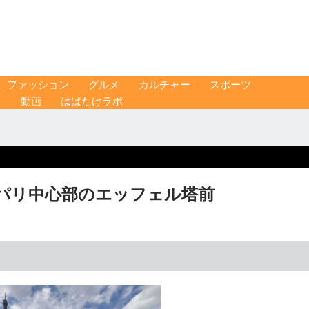
ファッション
グルメ
カルチャー
スポーツ
ス
動画
はばたけラボ
 パリ中心部のエッフェル塔前