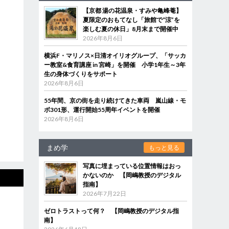
【京都 湯の花温泉・すみや亀峰菴】
夏限定のおもてなし「旅館で“涼”を
楽しむ夏の休日」8月末まで開催中
2026年8月6日
横浜F・マリノス×日清オイリオグループ、「サッカ
ー教室&食育講座 in 宮崎」を開催 小学1年生～3年
生の身体づくりをサポート
2026年8月6日
55年間、京の街を走り続けてきた車両 嵐山線・モ
ボ301形、運行開始55周年イベントを開催
2026年8月6日
まめ学
もっと見る
写真に埋まっている位置情報はおっ
かないのか 【岡嶋教授のデジタル
指南】
2026年7月22日
ゼロトラストって何？ 【岡嶋教授のデジタル指
南】