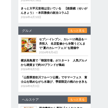
2026年6月18日
きっと大平元首相は泣いている 【政眼鏡（せいが
んきょう）－本田雅俊の政治コラム】
2026年6月10日
グルメ
もっと見る
セブン‐イレブン、カレー15商品を一
斉投入 名店監修から冷製うどんま
で“夏のカレーフェス”を開催中
2026年8月6日
横浜高島屋で「韓国市場」がスタート 人気グルメ
から雑貨まで約30ブランドが集結
2026年8月5日
「山梨県笛吹川フルーツ公園」でサマーフェス 富
士山を眺めながら水遊び、季節限定の桃のかき氷も
2026年8月3日
ヘルスケア
もっと見る