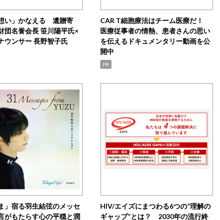
想い」かなえる 遺贈寄
CAR T細胞療法はチーム医療だ！
財団名誉会長 笹川陽平氏×
医療従事者の情熱、患者さんの思い
ナウンサー 長野智子氏
を伝えるドキュメンタリー動画を公
開中
PR
ま」宿る羽生結弦のメッセ
HIV/エイズにまつわる6つの“理解の
言がもたらす心の平穏と潤
ギャップ”とは？ 2030年の流行終