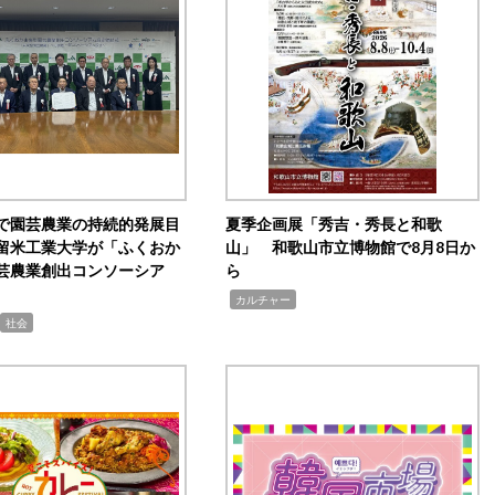
で園芸農業の持続的発展目
夏季企画展「秀吉・秀長と和歌
留米工業大学が「ふくおか
山」 和歌山市立博物館で8月8日か
芸農業創出コンソーシア
ら
,
カルチャー
社会