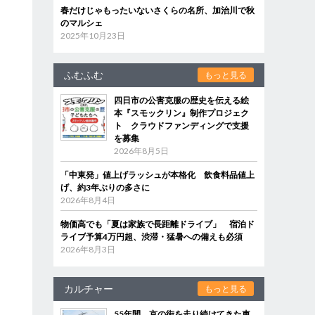
春だけじゃもったいないさくらの名所、加治川で秋
のマルシェ
2025年10月23日
ふむふむ
もっと見る
四日市の公害克服の歴史を伝える絵
本『スモックリン』制作プロジェク
ト クラウドファンディングで支援
を募集
2026年8月5日
「中東発」値上げラッシュが本格化 飲食料品値上
げ、約3年ぶりの多さに
2026年8月4日
物価高でも「夏は家族で長距離ドライブ」 宿泊ド
ライブ予算4万円超、渋滞・猛暑への備えも必須
2026年8月3日
カルチャー
もっと見る
55年間、京の街を走り続けてきた車