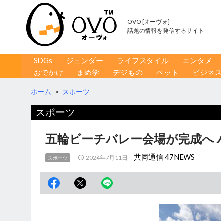
OVO [オーヴォ]
話題の情報を発信するサイト
コンテンツへ移動
検
SDGs
ジェンダー
ライフスタイル
エンタメ
索
おでかけ
まめ学
デジもの
ペット
ビジネ
ホーム
>
スポーツ
スポーツ
五輪ビーチバレー会場が完成へ
共同通信 47NEWS
2024年7月11日
スポーツ