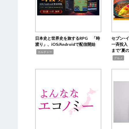
日本史と世界史を旅するRPG 「時
セブン‐
渡り」、iOS/Androidで配信開始
一斉投入
まで“夏
,
カルチャー
,
グルメ