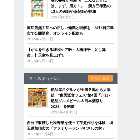
現代書林から新刊『こんなときに
は、まず、漢方！』 漢方三考塾の
15人の医師や薬剤師が執筆
2026年8月5日
重症筋無力症への正しい知識と理解を 8月8日広島
市で公開講座、オンライン配信も
2026年7月31日
【がんを生きる緩和ケア医・大橋洋平「足し算
命」】天空を見上げて
2026年7月28日
フェスティバル
もっと見る
絶品屋台グルメが全国各地から大集
結 “庶民派食フェス”第4回「川口×
絶品グルメビール＆日本酒祭り
2026」を開催
2026年4月15日
自分で収穫した秋野菜を使って芋煮作りを体験 埼
玉県加須市の「ファミリーランドむさしの村」
2025年11月4日