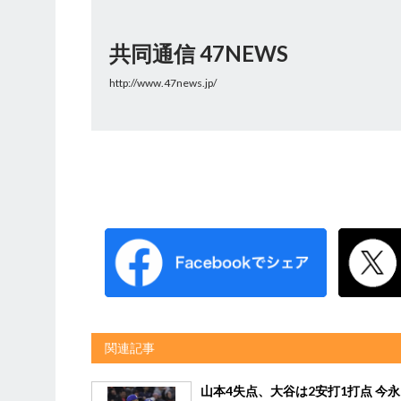
共同通信 47NEWS
http://www.47news.jp/
関連記事
山本4失点、大谷は2安打1打点 今永