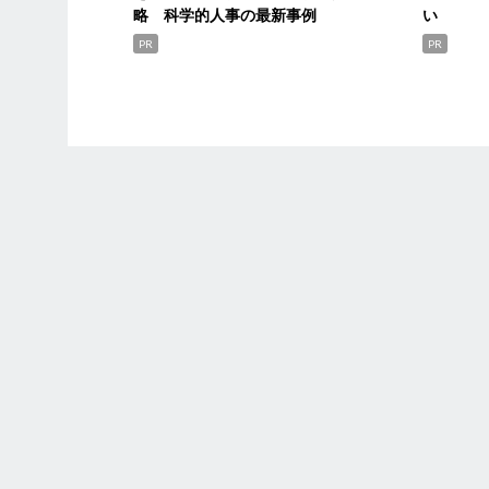
略 科学的人事の最新事例
い
PR
PR