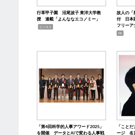
行革甲子園 沼尾波子 東洋大学教
故人の「
授 連載「よんななエコノミー」
付 日本
フリーア
,
ビジネス
PR
「第4回科学的人事アワード2025」
「ことだ
を開催 データとAIで変わる人事戦
ージ 名