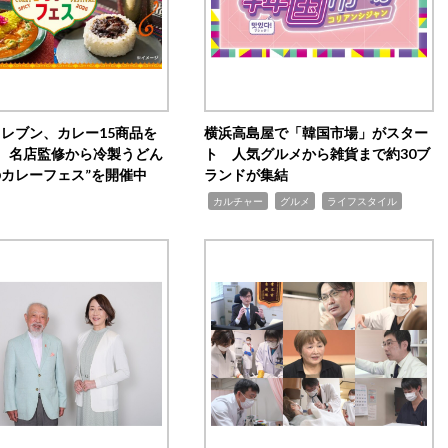
イレブン、カレー15商品を
横浜高島屋で「韓国市場」がスター
 名店監修から冷製うどん
ト 人気グルメから雑貨まで約30ブ
のカレーフェス”を開催中
ランドが集結
,
,
,
カルチャー
グルメ
ライフスタイル