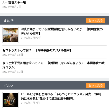
ル・苗場スキー場
2026年8月7日
まめ学
もっと見る
写真に埋まっている位置情報はおっかないのか 【岡嶋教授の
デジタル指南】
2026年7月22日
ゼロトラストって何？ 【岡嶋教授のデジタル指南】
2026年6月18日
きっと大平元首相は泣いている 【政眼鏡（せいがんきょう）－本田雅俊の政
治コラム】
2026年6月10日
グルメ
もっと見る
ビールだけ飲むと倒れる「ふらつくビアグラス」発売 “強制
的に水を飲む”仕掛けで適正飲酒を後押し
2026年8月7日