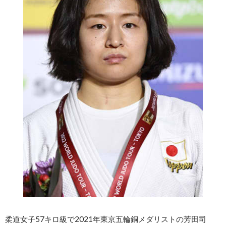
柔道女子57キロ級で2021年東京五輪銅メダリストの芳田司