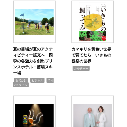
夏の苗場が夏のアクテ
カマキリを黄色い世界
ィビティー拡充へ 四
で育てたら いきもの
季の各魅力を創出プリ
観察の世界
ンスホテル・苗場スキ
,
カルチャー
ー場
,
,
,
おでかけ
ビジネス
ライ
フスタイル