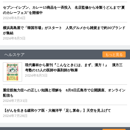
セブン‐イレブン、カレー15商品を一斉投入 名店監修から冷製うどんまで“夏
のカレーフェス”を開催中
2026年8月6日
横浜高島屋で「韓国市場」がスタート 人気グルメから雑貨まで約30ブランド
が集結
2026年8月5日
ヘルスケア
もっと見る
現代書林から新刊『こんなときには、まず、漢方！』 漢方三
考塾の15人の医師や薬剤師が執筆
2026年8月5日
重症筋無力症への正しい知識と理解を 8月8日広島市で公開講座、オンライン
配信も
2026年7月31日
【がんを生きる緩和ケア医・大橋洋平「足し算命」】天空を見上げて
2026年7月28日