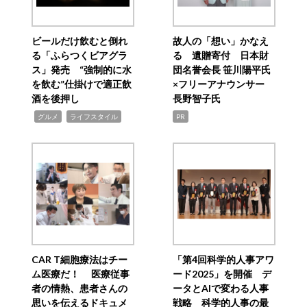
ビールだけ飲むと倒れ
故人の「想い」かなえ
る「ふらつくビアグラ
る 遺贈寄付 日本財
ス」発売 “強制的に水
団名誉会長 笹川陽平氏
を飲む”仕掛けで適正飲
×フリーアナウンサー
酒を後押し
長野智子氏
,
,
グルメ
ライフスタイル
PR
CAR T細胞療法はチー
「第4回科学的人事アワ
ム医療だ！ 医療従事
ード2025」を開催 デ
者の情熱、患者さんの
ータとAIで変わる人事
思いを伝えるドキュメ
戦略 科学的人事の最