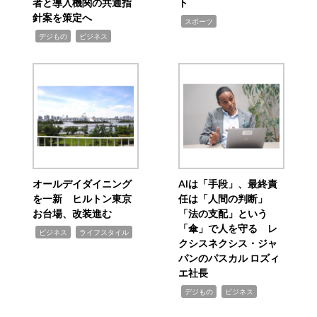
者と導入機関の共通指
ト
針案を策定へ
,
スポーツ
,
,
デジもの
ビジネス
オールデイダイニング
AIは「手段」、最終責
を一新 ヒルトン東京
任は「人間の判断」
お台場、改装進む
「法の支配」という
「傘」で人を守る レ
,
,
ビジネス
ライフスタイル
クシスネクシス・ジャ
パンのパスカル ロズィ
エ社長
,
,
デジもの
ビジネス