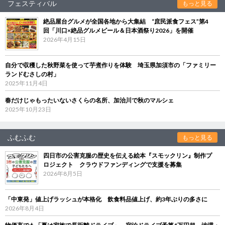
フェスティバル
もっと見る
絶品屋台グルメが全国各地から大集結 “庶民派食フェス”第4
回「川口×絶品グルメビール＆日本酒祭り2026」を開催
2026年4月15日
自分で収穫した秋野菜を使って芋煮作りを体験 埼玉県加須市の「ファミリー
ランドむさしの村」
2025年11月4日
春だけじゃもったいないさくらの名所、加治川で秋のマルシェ
2025年10月23日
ふむふむ
もっと見る
四日市の公害克服の歴史を伝える絵本『スモックリン』制作プ
ロジェクト クラウドファンディングで支援を募集
2026年8月5日
「中東発」値上げラッシュが本格化 飲食料品値上げ、約3年ぶりの多さに
2026年8月4日