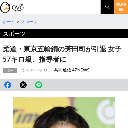
検
索
コ
ン
テ
ホーム
>
スポーツ
ン
スポーツ
ツ
へ
移
柔道・東京五輪銅の芳田司が引退 女子
動
57キロ級、指導者に
共同通信 47NEWS
2024年7月11日
スポーツ