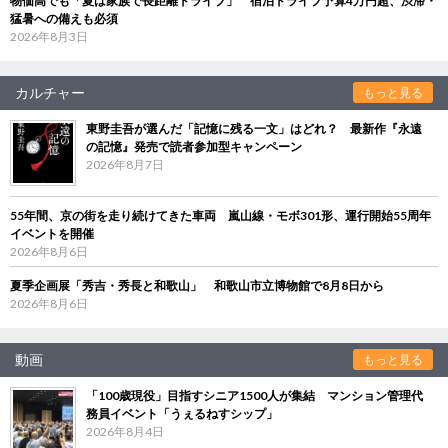
物価高でも「夏は家族で長距離ドライブ」 宿泊ドライブ予算4万円超、渋滞・
猛暑への備えも必須
2026年8月3日
カルチャー
もっと見る
東野圭吾が選んだ「記憶に残る一文」はどれ？ 最新作『永遠
の記憶』発売で読者参加型キャンペーン
2026年8月7日
55年間、京の街を走り続けてきた車両 嵐山線・モボ301形、運行開始55周年
イベントを開催
2026年8月6日
夏季企画展「秀吉・秀長と和歌山」 和歌山市立博物館で8月8日から
2026年8月6日
動画
もっと見る
「100歳現役」目指すシニア1500人が集結 マンション管理代
務員イベント「うぇるねすシップ」
2026年8月4日