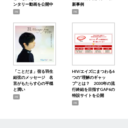
ンタリー動画を公開中
新事例
PR
PR
「ことだま」宿る羽生
HIV/エイズにまつわる6
結弦のメッセージ 名
つの“理解のギャッ
言がもたらす心の平穏
プ”とは？ 2030年の流
と潤い
行終結を目指すGAP6の
特設サイトを公開
PR
PR