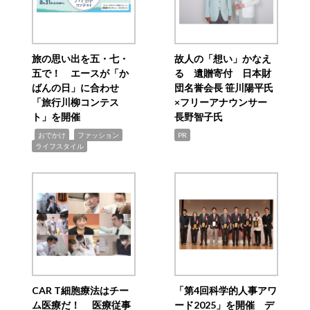
旅の思い出を五・七・
故人の「想い」かなえ
五で！ エースが「か
る 遺贈寄付 日本財
ばんの日」に合わせ
団名誉会長 笹川陽平氏
「旅行川柳コンテス
×フリーアナウンサー
ト」を開催
長野智子氏
,
,
,
おでかけ
ファッション
PR
ライフスタイル
CAR T細胞療法はチー
「第4回科学的人事アワ
ム医療だ！ 医療従事
ード2025」を開催 デ