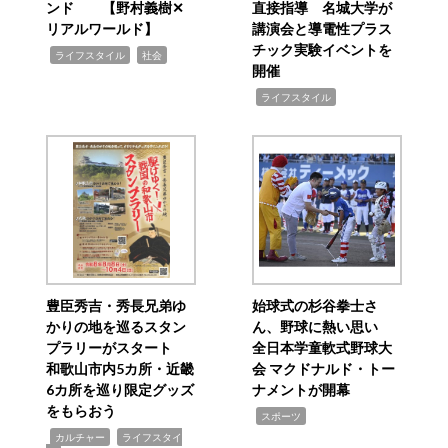
ンド 【野村義樹✕
直接指導 名城大学が
リアルワールド】
講演会と導電性プラス
チック実験イベントを
,
,
ライフスタイル
社会
開催
,
ライフスタイル
豊臣秀吉・秀長兄弟ゆ
始球式の杉谷拳士さ
かりの地を巡るスタン
ん、野球に熱い思い
プラリーがスタート
全日本学童軟式野球大
和歌山市内5カ所・近畿
会 マクドナルド・トー
6カ所を巡り限定グッズ
ナメントが開幕
をもらおう
,
スポーツ
,
,
カルチャー
ライフスタイ