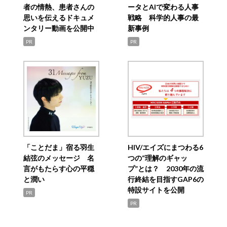
者の情熱、患者さんの
ータとAIで変わる人事
思いを伝えるドキュメ
戦略 科学的人事の最
ンタリー動画を公開中
新事例
PR
PR
「ことだま」宿る羽生
HIV/エイズにまつわる6
結弦のメッセージ 名
つの“理解のギャッ
言がもたらす心の平穏
プ”とは？ 2030年の流
と潤い
行終結を目指すGAP6の
特設サイトを公開
PR
PR