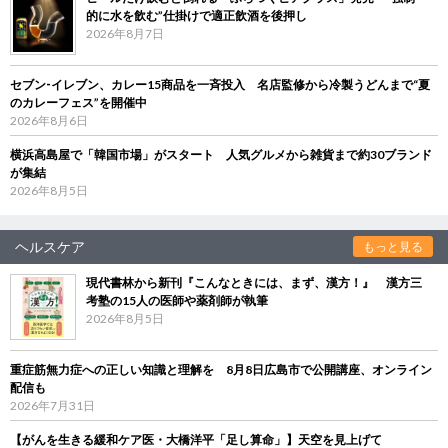
的に水を飲む”仕掛けで適正飲酒を後押し
2026年8月7日
セブン‐イレブン、カレー15商品を一斉投入 名店監修から冷製うどんまで“夏
のカレーフェス”を開催中
2026年8月6日
横浜高島屋で「韓国市場」がスタート 人気グルメから雑貨まで約30ブランド
が集結
2026年8月5日
ヘルスケア
もっと見る
現代書林から新刊『こんなときには、まず、漢方！』 漢方三
考塾の15人の医師や薬剤師が執筆
2026年8月5日
重症筋無力症への正しい知識と理解を 8月8日広島市で公開講座、オンライン
配信も
2026年7月31日
【がんを生きる緩和ケア医・大橋洋平「足し算命」】天空を見上げて