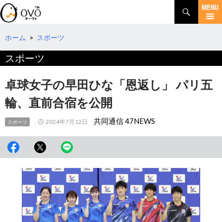
検
索
コ
ン
テ
ホーム
>
スポーツ
ン
スポーツ
ツ
へ
移
卓球女子の早田ひな「恩返し」 パリ五
動
輪、直前合宿を公開
共同通信 47NEWS
2024年7月12日
スポーツ