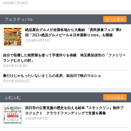
2026年7月28日
フェスティバル
もっと見る
絶品屋台グルメが全国各地から大集結 “庶民派食フェス”第4
回「川口×絶品グルメビール＆日本酒祭り2026」を開催
2026年4月15日
自分で収穫した秋野菜を使って芋煮作りを体験 埼玉県加須市の「ファミリー
ランドむさしの村」
2025年11月4日
春だけじゃもったいないさくらの名所、加治川で秋のマルシェ
2025年10月23日
ふむふむ
もっと見る
四日市の公害克服の歴史を伝える絵本『スモックリン』制作プ
ロジェクト クラウドファンディングで支援を募集
2026年8月5日