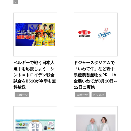
ル
ベルギーで戦う日本人
ドジャースタジアムで
選手を応援しよう シ
「いわて牛」など岩手
ント＝トロイデン戦全
県産農畜産物をPR JA
試合をBS10が今季も無
全農いわてが8月10日～
料放送
12日に実施
,
,
,
スポーツ
スポーツ
ビジネス