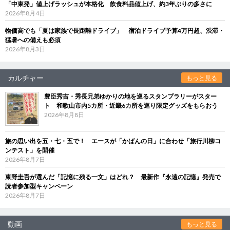
「中東発」値上げラッシュが本格化 飲食料品値上げ、約3年ぶりの多さに
2026年8月4日
物価高でも「夏は家族で長距離ドライブ」 宿泊ドライブ予算4万円超、渋滞・
猛暑への備えも必須
2026年8月3日
カルチャー
もっと見る
豊臣秀吉・秀長兄弟ゆかりの地を巡るスタンプラリーがスター
ト 和歌山市内5カ所・近畿6カ所を巡り限定グッズをもらおう
2026年8月8日
旅の思い出を五・七・五で！ エースが「かばんの日」に合わせ「旅行川柳コ
ンテスト」を開催
2026年8月7日
東野圭吾が選んだ「記憶に残る一文」はどれ？ 最新作『永遠の記憶』発売で
読者参加型キャンペーン
2026年8月7日
動画
もっと見る