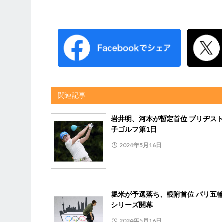
関連記事
岩井明、河本が暫定首位 ブリヂス
子ゴルフ第1日
2024年5月16日
堀米が予選落ち、根附首位 パリ五
シリーズ開幕
2024年5月16日