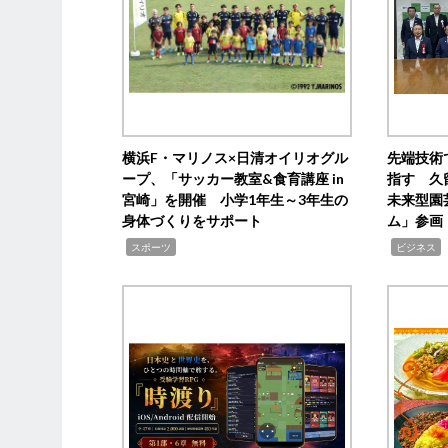
横浜F・マリノス×日清オイリオグル
先端技術
ープ、「サッカー教室&食育講座 in
指す 久
宮崎」を開催 小学1年生～3年生の
未来型園
身体づくりをサポート
ム」参画
,
,
,
スポーツ
ビジネス