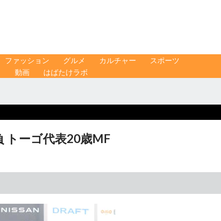
ファッション
グルメ
カルチャー
スポーツ
ス
動画
はばたけラボ
 トーゴ代表20歳MF