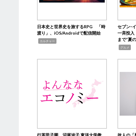
日本史と世界史を旅するRPG 「時
セブン‐
渡り」、iOS/Androidで配信開始
一斉投入
まで“夏
,
カルチャー
,
グルメ
行革甲子園 沼尾波子 東洋大学教
故人の「