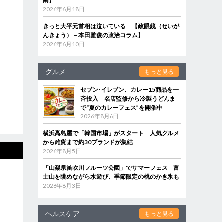
南】
2026年6月18日
きっと大平元首相は泣いている 【政眼鏡（せいが
んきょう）－本田雅俊の政治コラム】
2026年6月10日
グルメ
もっと見る
セブン‐イレブン、カレー15商品を一
斉投入 名店監修から冷製うどんま
で“夏のカレーフェス”を開催中
2026年8月6日
横浜高島屋で「韓国市場」がスタート 人気グルメ
から雑貨まで約30ブランドが集結
2026年8月5日
「山梨県笛吹川フルーツ公園」でサマーフェス 富
士山を眺めながら水遊び、季節限定の桃のかき氷も
2026年8月3日
ヘルスケア
もっと見る