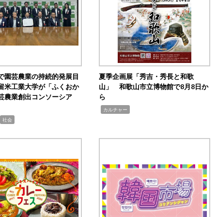
で園芸農業の持続的発展目
夏季企画展「秀吉・秀長と和歌
留米工業大学が「ふくおか
山」 和歌山市立博物館で8月8日か
芸農業創出コンソーシア
ら
,
カルチャー
社会