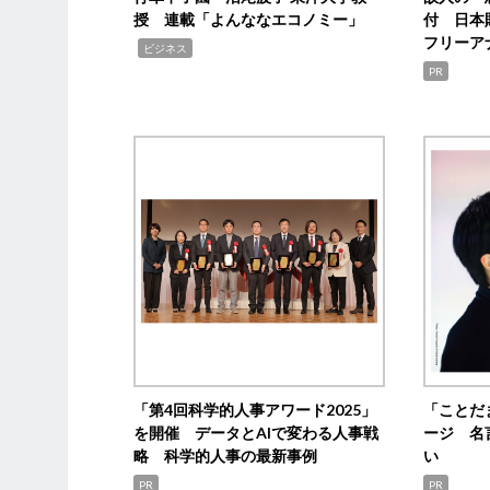
授 連載「よんななエコノミー」
付 日本
フリーア
,
ビジネス
PR
「第4回科学的人事アワード2025」
「ことだ
を開催 データとAIで変わる人事戦
ージ 名
略 科学的人事の最新事例
い
PR
PR