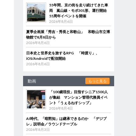
55年間、京の街を走り続けてきた車
両 嵐山線・モボ301形、運行開始
55周年イベントを開催
2026年8月6日
夏季企画展「秀吉・秀長と和歌山」 和歌山市立博
物館で8月8日から
2026年8月6日
日本史と世界史を旅するRPG 「時渡り」、
iOS/Androidで配信開始
2026年8月6日
動画
もっと見る
「100歳現役」目指すシニア1500人
が集結 マンション管理代務員イベ
ント「うぇるねすシップ」
2026年8月4日
AI時代、「暗黙知」は継承できるのか 「デジブ
レ」説明会／ラウンドテーブル
2026年8月3日