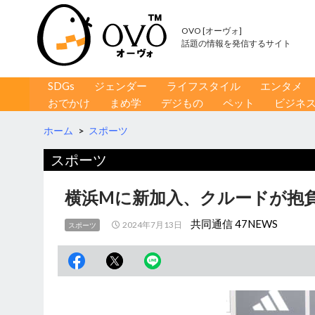
OVO [オーヴォ]
話題の情報を発信するサイト
コンテンツへ移動
検
SDGs
ジェンダー
ライフスタイル
エンタメ
索
おでかけ
まめ学
デジもの
ペット
ビジネ
ホーム
>
スポーツ
スポーツ
横浜Mに新加入、クルードが抱負
共同通信 47NEWS
2024年7月13日
スポーツ