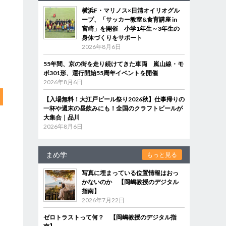
横浜F・マリノス×日清オイリオグル
ープ、「サッカー教室&食育講座 in
宮崎」を開催 小学1年生～3年生の
身体づくりをサポート
2026年8月6日
55年間、京の街を走り続けてきた車両 嵐山線・モ
ボ301形、運行開始55周年イベントを開催
2026年8月6日
【入場無料！大江戸ビール祭り2026秋】仕事帰りの
一杯や週末の昼飲みにも！全国のクラフトビールが
大集合｜品川
2026年8月6日
まめ学
もっと見る
写真に埋まっている位置情報はおっ
かないのか 【岡嶋教授のデジタル
指南】
2026年7月22日
ゼロトラストって何？ 【岡嶋教授のデジタル指