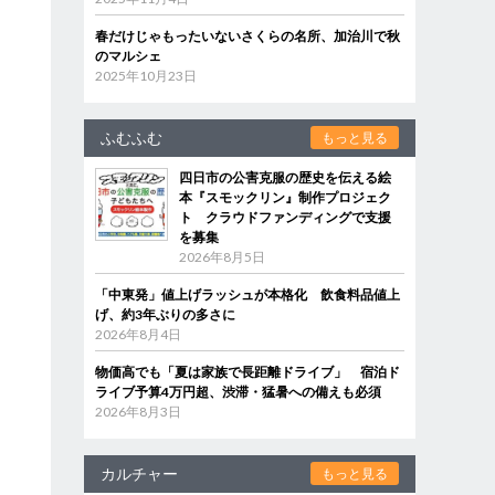
春だけじゃもったいないさくらの名所、加治川で秋
のマルシェ
2025年10月23日
ふむふむ
もっと見る
四日市の公害克服の歴史を伝える絵
本『スモックリン』制作プロジェク
ト クラウドファンディングで支援
を募集
2026年8月5日
「中東発」値上げラッシュが本格化 飲食料品値上
げ、約3年ぶりの多さに
2026年8月4日
物価高でも「夏は家族で長距離ドライブ」 宿泊ド
ライブ予算4万円超、渋滞・猛暑への備えも必須
2026年8月3日
カルチャー
もっと見る