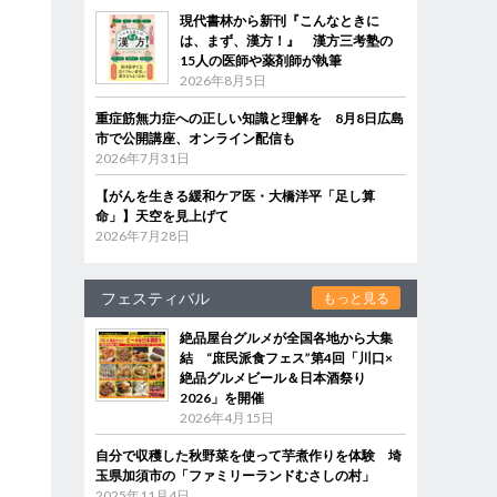
現代書林から新刊『こんなときに
は、まず、漢方！』 漢方三考塾の
15人の医師や薬剤師が執筆
2026年8月5日
重症筋無力症への正しい知識と理解を 8月8日広島
市で公開講座、オンライン配信も
2026年7月31日
【がんを生きる緩和ケア医・大橋洋平「足し算
命」】天空を見上げて
2026年7月28日
フェスティバル
もっと見る
絶品屋台グルメが全国各地から大集
結 “庶民派食フェス”第4回「川口×
絶品グルメビール＆日本酒祭り
2026」を開催
2026年4月15日
自分で収穫した秋野菜を使って芋煮作りを体験 埼
玉県加須市の「ファミリーランドむさしの村」
2025年11月4日