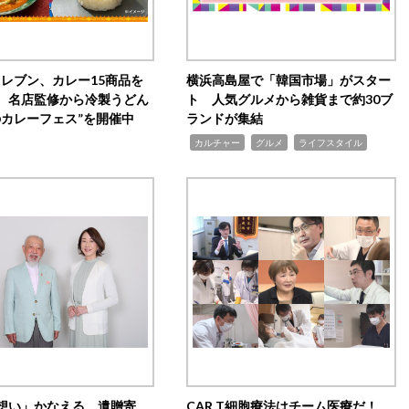
イレブン、カレー15商品を
横浜高島屋で「韓国市場」がスター
 名店監修から冷製うどん
ト 人気グルメから雑貨まで約30ブ
のカレーフェス”を開催中
ランドが集結
,
,
,
カルチャー
グルメ
ライフスタイル
想い」かなえる 遺贈寄
CAR T細胞療法はチーム医療だ！