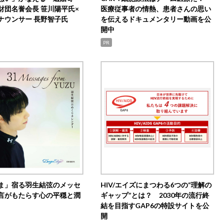
財団名誉会長 笹川陽平氏×
医療従事者の情熱、患者さんの思い
ナウンサー 長野智子氏
を伝えるドキュメンタリー動画を公
開中
PR
ま」宿る羽生結弦のメッセ
HIV/エイズにまつわる6つの“理解の
言がもたらす心の平穏と潤
ギャップ”とは？ 2030年の流行終
結を目指すGAP6の特設サイトを公
開