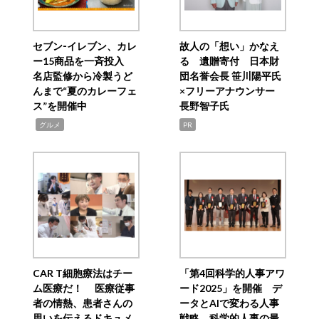
セブン‐イレブン、カレ
故人の「想い」かなえ
ー15商品を一斉投入
る 遺贈寄付 日本財
名店監修から冷製うど
団名誉会長 笹川陽平氏
んまで“夏のカレーフェ
×フリーアナウンサー
ス”を開催中
長野智子氏
,
グルメ
PR
CAR T細胞療法はチー
「第4回科学的人事アワ
ム医療だ！ 医療従事
ード2025」を開催 デ
者の情熱、患者さんの
ータとAIで変わる人事
思いを伝えるドキュメ
戦略 科学的人事の最