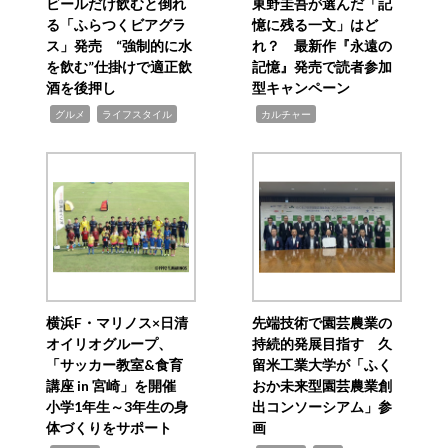
ビールだけ飲むと倒れ
東野圭吾が選んだ「記
る「ふらつくビアグラ
憶に残る一文」はど
ス」発売 “強制的に水
れ？ 最新作『永遠の
を飲む”仕掛けで適正飲
記憶』発売で読者参加
酒を後押し
型キャンペーン
,
,
,
グルメ
ライフスタイル
カルチャー
横浜F・マリノス×日清
先端技術で園芸農業の
オイリオグループ、
持続的発展目指す 久
「サッカー教室&食育
留米工業大学が「ふく
講座 in 宮崎」を開催
おか未来型園芸農業創
小学1年生～3年生の身
出コンソーシアム」参
体づくりをサポート
画