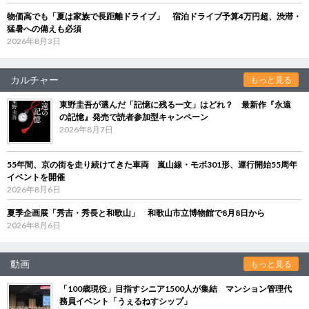
物価高でも「夏は家族で長距離ドライブ」 宿泊ドライブ予算4万円超、渋滞・
猛暑への備えも必須
2026年8月3日
カルチャー
もっと見る
東野圭吾が選んだ「記憶に残る一文」はどれ？ 最新作『永遠
の記憶』発売で読者参加型キャンペーン
2026年8月7日
55年間、京の街を走り続けてきた車両 嵐山線・モボ301形、運行開始55周年
イベントを開催
2026年8月6日
夏季企画展「秀吉・秀長と和歌山」 和歌山市立博物館で8月8日から
2026年8月6日
動画
もっと見る
「100歳現役」目指すシニア1500人が集結 マンション管理代
務員イベント「うぇるねすシップ」