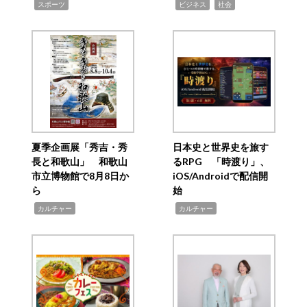
,
,
,
スポーツ
ビジネス
社会
夏季企画展「秀吉・秀
日本史と世界史を旅す
長と和歌山」 和歌山
るRPG 「時渡り」、
市立博物館で8月8日か
iOS/Androidで配信開
ら
始
,
,
カルチャー
カルチャー