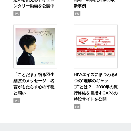
ンタリー動画を公開中
新事例
PR
PR
「ことだま」宿る羽生
HIV/エイズにまつわる6
結弦のメッセージ 名
つの“理解のギャッ
言がもたらす心の平穏
プ”とは？ 2030年の流
と潤い
行終結を目指すGAP6の
特設サイトを公開
PR
PR