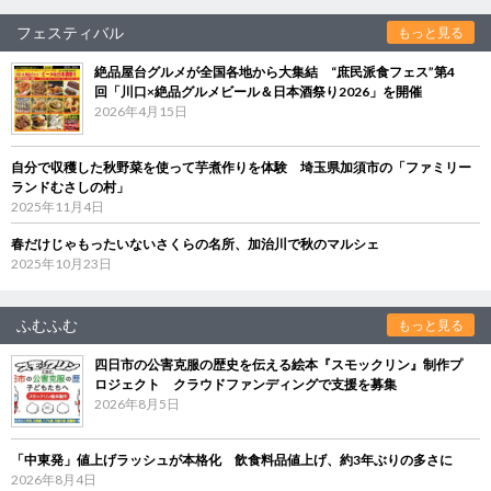
フェスティバル
もっと見る
絶品屋台グルメが全国各地から大集結 “庶民派食フェス”第4
回「川口×絶品グルメビール＆日本酒祭り2026」を開催
2026年4月15日
自分で収穫した秋野菜を使って芋煮作りを体験 埼玉県加須市の「ファミリー
ランドむさしの村」
2025年11月4日
春だけじゃもったいないさくらの名所、加治川で秋のマルシェ
2025年10月23日
ふむふむ
もっと見る
四日市の公害克服の歴史を伝える絵本『スモックリン』制作プ
ロジェクト クラウドファンディングで支援を募集
2026年8月5日
「中東発」値上げラッシュが本格化 飲食料品値上げ、約3年ぶりの多さに
2026年8月4日