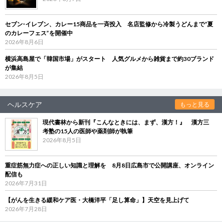
セブン‐イレブン、カレー15商品を一斉投入 名店監修から冷製うどんまで“夏
のカレーフェス”を開催中
2026年8月6日
横浜高島屋で「韓国市場」がスタート 人気グルメから雑貨まで約30ブランド
が集結
2026年8月5日
ヘルスケア
もっと見る
現代書林から新刊『こんなときには、まず、漢方！』 漢方三
考塾の15人の医師や薬剤師が執筆
2026年8月5日
重症筋無力症への正しい知識と理解を 8月8日広島市で公開講座、オンライン
配信も
2026年7月31日
【がんを生きる緩和ケア医・大橋洋平「足し算命」】天空を見上げて
2026年7月28日