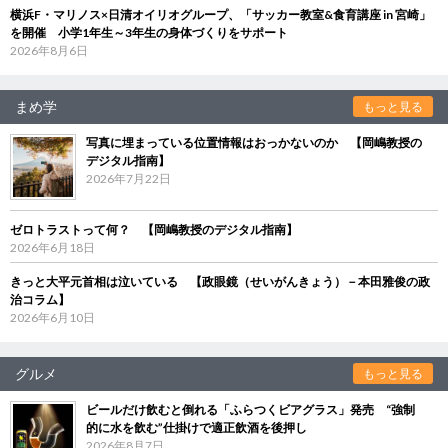
横浜F・マリノス×日清オイリオグループ、「サッカー教室&食育講座 in 宮崎」
を開催 小学1年生～3年生の身体づくりをサポート
2026年8月6日
まめ学
もっと見る
写真に埋まっている位置情報はおっかないのか 【岡嶋教授の
デジタル指南】
2026年7月22日
ゼロトラストって何？ 【岡嶋教授のデジタル指南】
2026年6月18日
きっと大平元首相は泣いている 【政眼鏡（せいがんきょう）－本田雅俊の政
治コラム】
2026年6月10日
グルメ
もっと見る
ビールだけ飲むと倒れる「ふらつくビアグラス」発売 “強制
的に水を飲む”仕掛けで適正飲酒を後押し
2026年8月7日