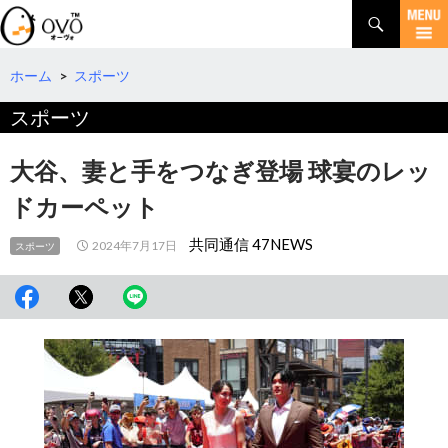
検
索
コ
ン
テ
ホーム
>
スポーツ
ン
スポーツ
ツ
へ
移
大谷、妻と手をつなぎ登場 球宴のレッ
動
ドカーペット
共同通信 47NEWS
2024年7月17日
スポーツ