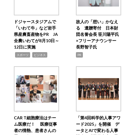
ドジャースタジアムで
故人の「想い」かなえ
「いわて牛」など岩手
る 遺贈寄付 日本財
県産農畜産物をPR JA
団名誉会長 笹川陽平氏
全農いわてが8月10日～
×フリーアナウンサー
12日に実施
長野智子氏
,
,
スポーツ
ビジネス
PR
CAR T細胞療法はチー
「第4回科学的人事アワ
ム医療だ！ 医療従事
ード2025」を開催 デ
者の情熱、患者さんの
ータとAIで変わる人事