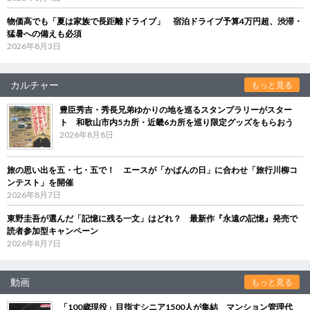
物価高でも「夏は家族で長距離ドライブ」 宿泊ドライブ予算4万円超、渋滞・
猛暑への備えも必須
2026年8月3日
カルチャー
もっと見る
豊臣秀吉・秀長兄弟ゆかりの地を巡るスタンプラリーがスター
ト 和歌山市内5カ所・近畿6カ所を巡り限定グッズをもらおう
2026年8月8日
旅の思い出を五・七・五で！ エースが「かばんの日」に合わせ「旅行川柳コ
ンテスト」を開催
2026年8月7日
東野圭吾が選んだ「記憶に残る一文」はどれ？ 最新作『永遠の記憶』発売で
読者参加型キャンペーン
2026年8月7日
動画
もっと見る
「100歳現役」目指すシニア1500人が集結 マンション管理代