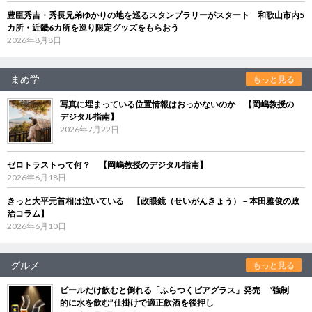
豊臣秀吉・秀長兄弟ゆかりの地を巡るスタンプラリーがスタート 和歌山市内5
カ所・近畿6カ所を巡り限定グッズをもらおう
2026年8月8日
まめ学
もっと見る
写真に埋まっている位置情報はおっかないのか 【岡嶋教授の
デジタル指南】
2026年7月22日
ゼロトラストって何？ 【岡嶋教授のデジタル指南】
2026年6月18日
きっと大平元首相は泣いている 【政眼鏡（せいがんきょう）－本田雅俊の政
治コラム】
2026年6月10日
グルメ
もっと見る
ビールだけ飲むと倒れる「ふらつくビアグラス」発売 “強制
的に水を飲む”仕掛けで適正飲酒を後押し