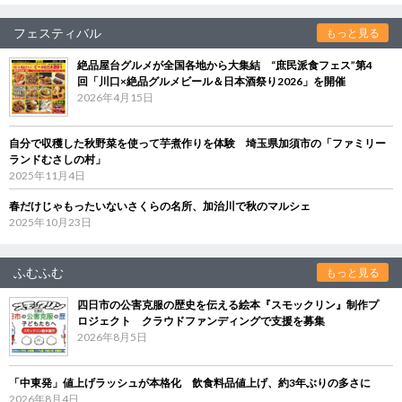
フェスティバル
もっと見る
絶品屋台グルメが全国各地から大集結 “庶民派食フェス”第4
回「川口×絶品グルメビール＆日本酒祭り2026」を開催
2026年4月15日
自分で収穫した秋野菜を使って芋煮作りを体験 埼玉県加須市の「ファミリー
ランドむさしの村」
2025年11月4日
春だけじゃもったいないさくらの名所、加治川で秋のマルシェ
2025年10月23日
ふむふむ
もっと見る
四日市の公害克服の歴史を伝える絵本『スモックリン』制作プ
ロジェクト クラウドファンディングで支援を募集
2026年8月5日
「中東発」値上げラッシュが本格化 飲食料品値上げ、約3年ぶりの多さに
2026年8月4日