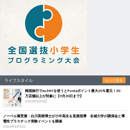
ライフスタイル
もっと見る
韓国旅行でau PAYを使うとPontaポイント最大20％還元！30
万店舗以上が対象に【9月30日まで】
2026年8月8日
ノーベル賞受賞・白川英樹博士が小中高生を直接指導 名城大学が講演会と導
電性プラスチック実験イベントを開催
2026年8月8日