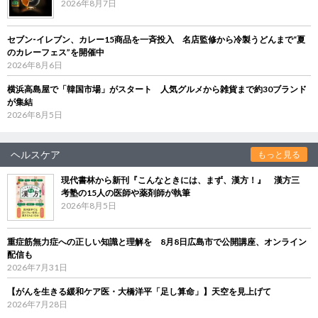
2026年8月7日
セブン‐イレブン、カレー15商品を一斉投入 名店監修から冷製うどんまで“夏
のカレーフェス”を開催中
2026年8月6日
横浜高島屋で「韓国市場」がスタート 人気グルメから雑貨まで約30ブランド
が集結
2026年8月5日
ヘルスケア
もっと見る
現代書林から新刊『こんなときには、まず、漢方！』 漢方三
考塾の15人の医師や薬剤師が執筆
2026年8月5日
重症筋無力症への正しい知識と理解を 8月8日広島市で公開講座、オンライン
配信も
2026年7月31日
【がんを生きる緩和ケア医・大橋洋平「足し算命」】天空を見上げて
2026年7月28日