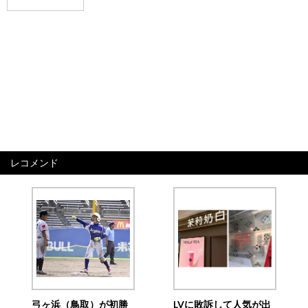
レコメンド
弓ヶ浜（鳥取）が初勝
LVに敗訴して人気が出