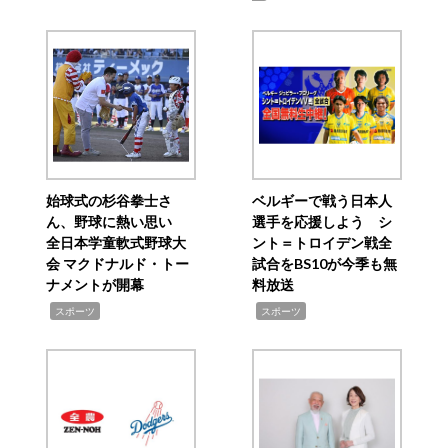
始球式の杉谷拳士さ
ベルギーで戦う日本人
ん、野球に熱い思い
選手を応援しよう シ
全日本学童軟式野球大
ント＝トロイデン戦全
会 マクドナルド・トー
試合をBS10が今季も無
ナメントが開幕
料放送
,
,
スポーツ
スポーツ