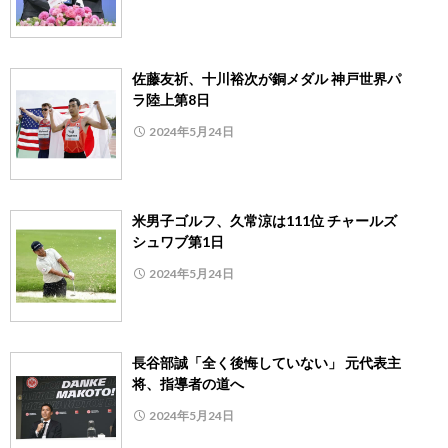
佐藤友祈、十川裕次が銅メダル 神戸世界パ
ラ陸上第8日
2024年5月24日
米男子ゴルフ、久常涼は111位 チャールズ
シュワブ第1日
2024年5月24日
長谷部誠「全く後悔していない」 元代表主
将、指導者の道へ
2024年5月24日