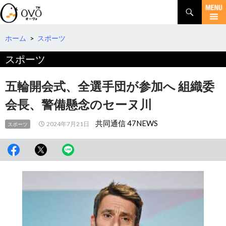
検
索
コ
ン
テ
ホーム
>
スポーツ
ン
スポーツ
ツ
へ
移
五輪開会式、全選手団が参加へ 組織委
動
会長、警備懸念のセーヌ川
共同通信 47NEWS
2024年7月21日
スポーツ