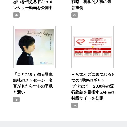
思いを伝えるドキュメ
戦略 科学的人事の最
ンタリー動画を公開中
新事例
PR
PR
「ことだま」宿る羽生
HIV/エイズにまつわる6
結弦のメッセージ 名
つの“理解のギャッ
言がもたらす心の平穏
プ”とは？ 2030年の流
と潤い
行終結を目指すGAP6の
特設サイトを公開
PR
PR