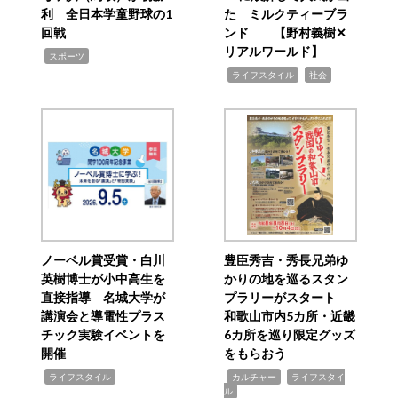
利 全日本学童野球の1
た ミルクティーブラ
回戦
ンド 【野村義樹✕
リアルワールド】
,
スポーツ
,
,
ライフスタイル
社会
ノーベル賞受賞・白川
豊臣秀吉・秀長兄弟ゆ
英樹博士が小中高生を
かりの地を巡るスタン
直接指導 名城大学が
プラリーがスタート
講演会と導電性プラス
和歌山市内5カ所・近畿
チック実験イベントを
6カ所を巡り限定グッズ
開催
をもらおう
,
,
,
ライフスタイル
カルチャー
ライフスタイ
ル