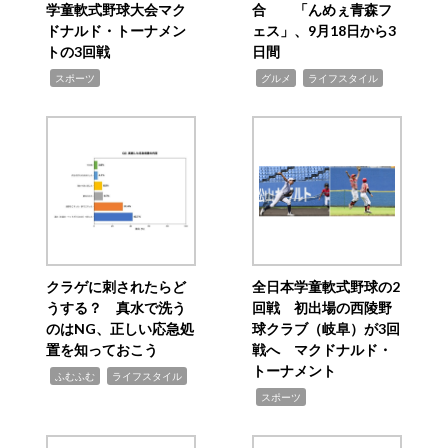
学童軟式野球大会マク
合 「んめぇ青森フ
ドナルド・トーナメン
ェス」、9月18日から3
トの3回戦
日間
,
,
,
スポーツ
グルメ
ライフスタイル
クラゲに刺されたらど
全日本学童軟式野球の2
うする？ 真水で洗う
回戦 初出場の西陵野
のはNG、正しい応急処
球クラブ（岐阜）が3回
置を知っておこう
戦へ マクドナルド・
トーナメント
,
,
ふむふむ
ライフスタイル
,
スポーツ