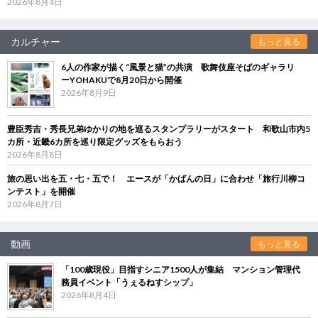
2026年8月4日
カルチャー
もっと見る
6人の作家が描く“風景と猫”の共演 歌舞伎座そばのギャラリ
ーYOHAKUで8月20日から開催
2026年8月9日
豊臣秀吉・秀長兄弟ゆかりの地を巡るスタンプラリーがスタート 和歌山市内5
カ所・近畿6カ所を巡り限定グッズをもらおう
2026年8月8日
旅の思い出を五・七・五で！ エースが「かばんの日」に合わせ「旅行川柳コ
ンテスト」を開催
2026年8月7日
動画
もっと見る
「100歳現役」目指すシニア1500人が集結 マンション管理代
務員イベント「うぇるねすシップ」
2026年8月4日