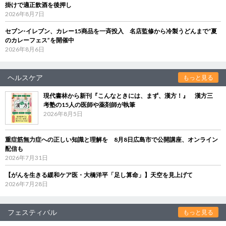
掛けで適正飲酒を後押し
2026年8月7日
セブン‐イレブン、カレー15商品を一斉投入 名店監修から冷製うどんまで“夏
のカレーフェス”を開催中
2026年8月6日
ヘルスケア
もっと見る
現代書林から新刊『こんなときには、まず、漢方！』 漢方三
考塾の15人の医師や薬剤師が執筆
2026年8月5日
重症筋無力症への正しい知識と理解を 8月8日広島市で公開講座、オンライン
配信も
2026年7月31日
【がんを生きる緩和ケア医・大橋洋平「足し算命」】天空を見上げて
2026年7月28日
フェスティバル
もっと見る