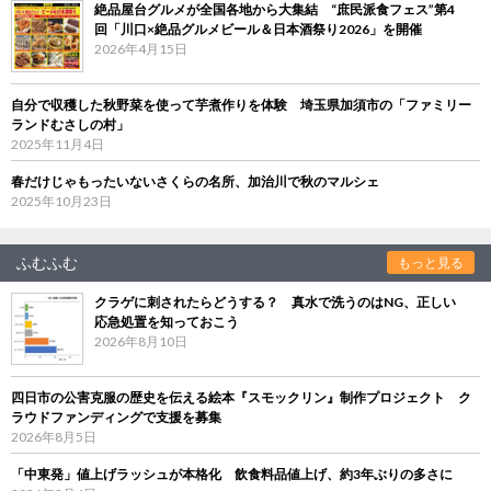
絶品屋台グルメが全国各地から大集結 “庶民派食フェス”第4
回「川口×絶品グルメビール＆日本酒祭り2026」を開催
2026年4月15日
自分で収穫した秋野菜を使って芋煮作りを体験 埼玉県加須市の「ファミリー
ランドむさしの村」
2025年11月4日
春だけじゃもったいないさくらの名所、加治川で秋のマルシェ
2025年10月23日
ふむふむ
もっと見る
クラゲに刺されたらどうする？ 真水で洗うのはNG、正しい
応急処置を知っておこう
2026年8月10日
四日市の公害克服の歴史を伝える絵本『スモックリン』制作プロジェクト ク
ラウドファンディングで支援を募集
2026年8月5日
「中東発」値上げラッシュが本格化 飲食料品値上げ、約3年ぶりの多さに