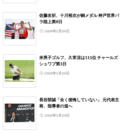
佐藤友祈、十川裕次が銅メダル 神戸世界パ
ラ陸上第8日
2024年5月24日
米男子ゴルフ、久常涼は111位 チャールズ
シュワブ第1日
2024年5月24日
長谷部誠「全く後悔していない」 元代表主
将、指導者の道へ
2024年5月24日