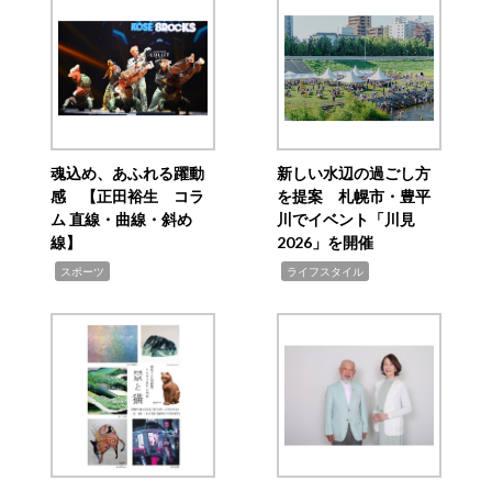
魂込め、あふれる躍動
新しい水辺の過ごし方
感 【正田裕生 コラ
を提案 札幌市・豊平
ム 直線・曲線・斜め
川でイベント「川見
線】
2026」を開催
,
,
スポーツ
ライフスタイル