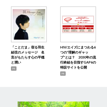
「ことだま」宿る羽生
HIV/エイズにまつわる6
結弦のメッセージ 名
つの“理解のギャッ
言がもたらす心の平穏
プ”とは？ 2030年の流
と潤い
行終結を目指すGAP6の
特設サイトを公開
PR
PR