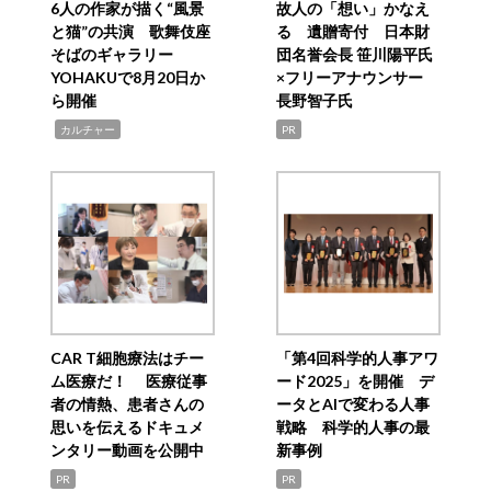
6人の作家が描く“風景
故人の「想い」かなえ
と猫”の共演 歌舞伎座
る 遺贈寄付 日本財
そばのギャラリー
団名誉会長 笹川陽平氏
YOHAKUで8月20日か
×フリーアナウンサー
ら開催
長野智子氏
,
カルチャー
PR
CAR T細胞療法はチー
「第4回科学的人事アワ
ム医療だ！ 医療従事
ード2025」を開催 デ
者の情熱、患者さんの
ータとAIで変わる人事
思いを伝えるドキュメ
戦略 科学的人事の最
ンタリー動画を公開中
新事例
PR
PR