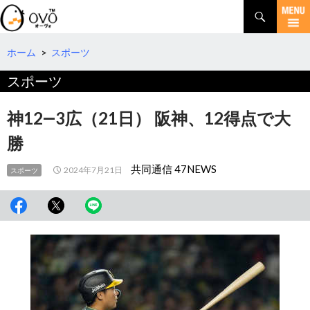
検
索
コ
ン
テ
ホーム
>
スポーツ
ン
スポーツ
ツ
へ
移
神12―3広（21日） 阪神、12得点で大
動
勝
共同通信 47NEWS
2024年7月21日
スポーツ