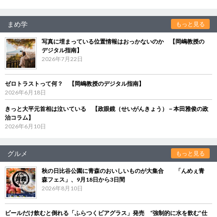
まめ学
もっと見る
写真に埋まっている位置情報はおっかないのか 【岡嶋教授の
デジタル指南】
2026年7月22日
ゼロトラストって何？ 【岡嶋教授のデジタル指南】
2026年6月18日
きっと大平元首相は泣いている 【政眼鏡（せいがんきょう）－本田雅俊の政
治コラム】
2026年6月10日
グルメ
もっと見る
秋の日比谷公園に青森のおいしいものが大集合 「んめぇ青
森フェス」、9月18日から3日間
2026年8月10日
ビールだけ飲むと倒れる「ふらつくビアグラス」発売 “強制的に水を飲む”仕