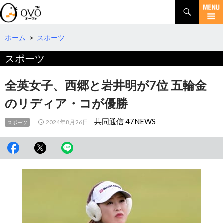
検
索
コ
ン
テ
ホーム
>
スポーツ
ン
スポーツ
ツ
へ
移
全英女子、西郷と岩井明が7位 五輪金
動
のリディア・コが優勝
共同通信 47NEWS
2024年8月26日
スポーツ