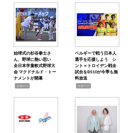
始球式の杉谷拳士さ
ベルギーで戦う日本人
ん、野球に熱い思い
選手を応援しよう シ
全日本学童軟式野球大
ント＝トロイデン戦全
会 マクドナルド・トー
試合をBS10が今季も無
ナメントが開幕
料放送
,
,
スポーツ
スポーツ