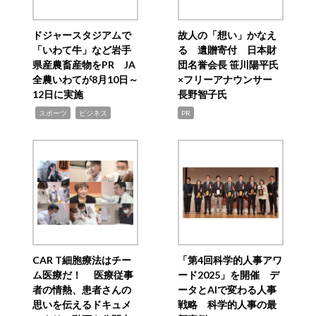
ドジャースタジアムで
故人の「想い」かなえ
「いわて牛」など岩手
る 遺贈寄付 日本財
県産農畜産物をPR JA
団名誉会長 笹川陽平氏
全農いわてが8月10日～
×フリーアナウンサー
12日に実施
長野智子氏
,
,
スポーツ
ビジネス
PR
CAR T細胞療法はチー
「第4回科学的人事アワ
ム医療だ！ 医療従事
ード2025」を開催 デ
者の情熱、患者さんの
ータとAIで変わる人事
思いを伝えるドキュメ
戦略 科学的人事の最