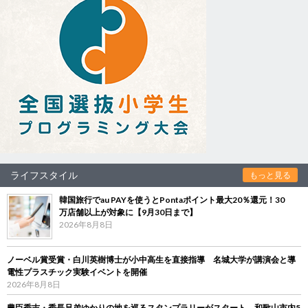
ライフスタイル
もっと見る
韓国旅行でau PAYを使うとPontaポイント最大20％還元！30
万店舗以上が対象に【9月30日まで】
2026年8月8日
ノーベル賞受賞・白川英樹博士が小中高生を直接指導 名城大学が講演会と導
電性プラスチック実験イベントを開催
2026年8月8日
豊臣秀吉・秀長兄弟ゆかりの地を巡るスタンプラリーがスタート 和歌山市内5