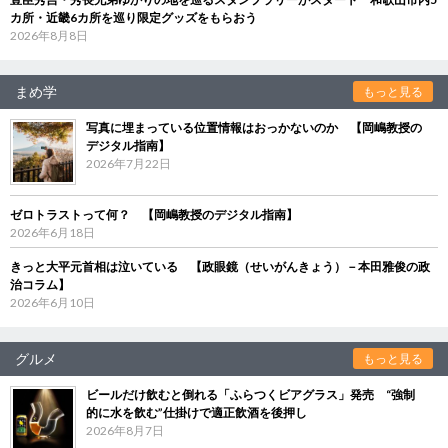
カ所・近畿6カ所を巡り限定グッズをもらおう
2026年8月8日
まめ学
もっと見る
写真に埋まっている位置情報はおっかないのか 【岡嶋教授の
デジタル指南】
2026年7月22日
ゼロトラストって何？ 【岡嶋教授のデジタル指南】
2026年6月18日
きっと大平元首相は泣いている 【政眼鏡（せいがんきょう）－本田雅俊の政
治コラム】
2026年6月10日
グルメ
もっと見る
ビールだけ飲むと倒れる「ふらつくビアグラス」発売 “強制
的に水を飲む”仕掛けで適正飲酒を後押し
2026年8月7日