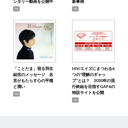
ンタリー動画を公開中
新事例
PR
PR
「ことだま」宿る羽生
HIV/エイズにまつわる6
結弦のメッセージ 名
つの“理解のギャッ
言がもたらす心の平穏
プ”とは？ 2030年の流
と潤い
行終結を目指すGAP6の
特設サイトを公開
PR
PR