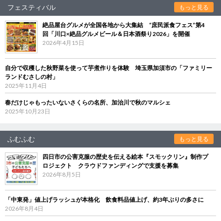
フェスティバル
もっと見る
絶品屋台グルメが全国各地から大集結 “庶民派食フェス”第4
回「川口×絶品グルメビール＆日本酒祭り2026」を開催
2026年4月15日
自分で収穫した秋野菜を使って芋煮作りを体験 埼玉県加須市の「ファミリー
ランドむさしの村」
2025年11月4日
春だけじゃもったいないさくらの名所、加治川で秋のマルシェ
2025年10月23日
ふむふむ
もっと見る
四日市の公害克服の歴史を伝える絵本『スモックリン』制作プ
ロジェクト クラウドファンディングで支援を募集
2026年8月5日
「中東発」値上げラッシュが本格化 飲食料品値上げ、約3年ぶりの多さに
2026年8月4日