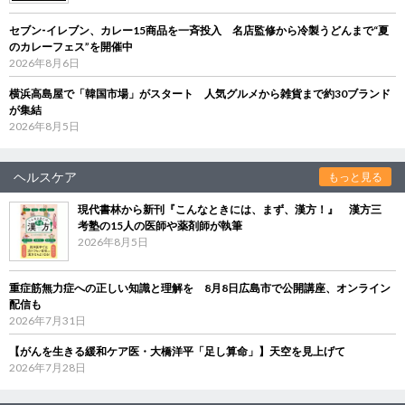
セブン‐イレブン、カレー15商品を一斉投入 名店監修から冷製うどんまで“夏
のカレーフェス”を開催中
2026年8月6日
横浜高島屋で「韓国市場」がスタート 人気グルメから雑貨まで約30ブランド
が集結
2026年8月5日
ヘルスケア
もっと見る
現代書林から新刊『こんなときには、まず、漢方！』 漢方三
考塾の15人の医師や薬剤師が執筆
2026年8月5日
重症筋無力症への正しい知識と理解を 8月8日広島市で公開講座、オンライン
配信も
2026年7月31日
【がんを生きる緩和ケア医・大橋洋平「足し算命」】天空を見上げて
2026年7月28日