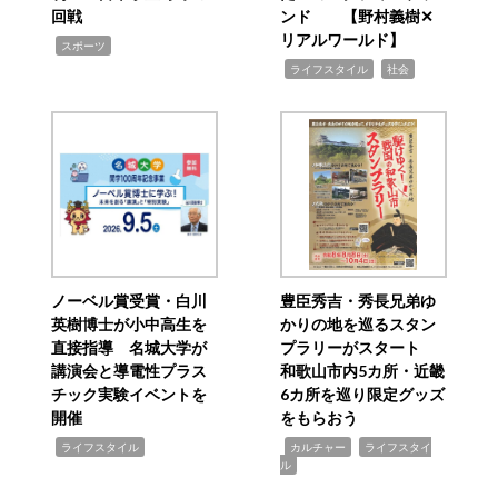
回戦
ンド 【野村義樹✕
リアルワールド】
,
スポーツ
,
,
ライフスタイル
社会
ノーベル賞受賞・白川
豊臣秀吉・秀長兄弟ゆ
英樹博士が小中高生を
かりの地を巡るスタン
直接指導 名城大学が
プラリーがスタート
講演会と導電性プラス
和歌山市内5カ所・近畿
チック実験イベントを
6カ所を巡り限定グッズ
開催
をもらおう
,
,
,
ライフスタイル
カルチャー
ライフスタイ
ル