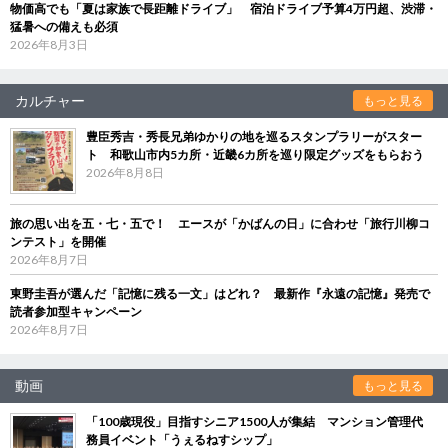
物価高でも「夏は家族で長距離ドライブ」 宿泊ドライブ予算4万円超、渋滞・
猛暑への備えも必須
2026年8月3日
カルチャー
もっと見る
豊臣秀吉・秀長兄弟ゆかりの地を巡るスタンプラリーがスター
ト 和歌山市内5カ所・近畿6カ所を巡り限定グッズをもらおう
2026年8月8日
旅の思い出を五・七・五で！ エースが「かばんの日」に合わせ「旅行川柳コ
ンテスト」を開催
2026年8月7日
東野圭吾が選んだ「記憶に残る一文」はどれ？ 最新作『永遠の記憶』発売で
読者参加型キャンペーン
2026年8月7日
動画
もっと見る
「100歳現役」目指すシニア1500人が集結 マンション管理代
務員イベント「うぇるねすシップ」