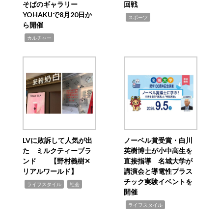
そばのギャラリー
回戦
YOHAKUで8月20日か
,
スポーツ
ら開催
,
カルチャー
LVに敗訴して人気が出
ノーベル賞受賞・白川
た ミルクティーブラ
英樹博士が小中高生を
ンド 【野村義樹✕
直接指導 名城大学が
リアルワールド】
講演会と導電性プラス
チック実験イベントを
,
,
ライフスタイル
社会
開催
,
ライフスタイル