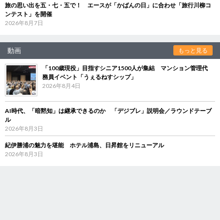
旅の思い出を五・七・五で！ エースが「かばんの日」に合わせ「旅行川柳コ
ンテスト」を開催
2026年8月7日
動画
もっと見る
「100歳現役」目指すシニア1500人が集結 マンション管理代
務員イベント「うぇるねすシップ」
2026年8月4日
AI時代、「暗黙知」は継承できるのか 「デジブレ」説明会／ラウンドテーブ
ル
2026年8月3日
紀伊勝浦の魅力を堪能 ホテル浦島、日昇館をリニューアル
2026年8月3日