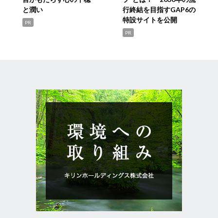
と潤い
行終結を目指すGAP6の
特設サイトを公開
PR
PR