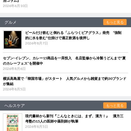
治コラム】
2026年6月10日
グルメ
もっと見る
ビールだけ飲むと倒れる「ふらつくビアグラス」発売 “強制
的に水を飲む”仕掛けで適正飲酒を後押し
2026年8月7日
セブン‐イレブン、カレー15商品を一斉投入 名店監修から冷製うどんまで“夏
のカレーフェス”を開催中
2026年8月6日
横浜高島屋で「韓国市場」がスタート 人気グルメから雑貨まで約30ブランド
が集結
2026年8月5日
ヘルスケア
もっと見る
現代書林から新刊『こんなときには、まず、漢方！』 漢方三
考塾の15人の医師や薬剤師が執筆
2026年8月5日