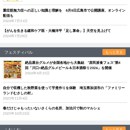
重症筋無力症への正しい知識と理解を 8月8日広島市で公開講座、オンライン
配信も
2026年7月31日
【がんを生きる緩和ケア医・大橋洋平「足し算命」】天空を見上げて
2026年7月28日
フェスティバル
もっと見る
絶品屋台グルメが全国各地から大集結 “庶民派食フェス”第4
回「川口×絶品グルメビール＆日本酒祭り2026」を開催
2026年4月15日
自分で収穫した秋野菜を使って芋煮作りを体験 埼玉県加須市の「ファミリー
ランドむさしの村」
2025年11月4日
春だけじゃもったいないさくらの名所、加治川で秋のマルシェ
2025年10月23日
ふむふむ
もっと見る