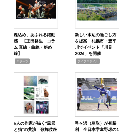
魂込め、あふれる躍動
新しい水辺の過ごし方
感 【正田裕生 コラ
を提案 札幌市・豊平
ム 直線・曲線・斜め
川でイベント「川見
線】
2026」を開催
,
,
スポーツ
ライフスタイル
6人の作家が描く“風景
弓ヶ浜（鳥取）が初勝
と猫”の共演 歌舞伎座
利 全日本学童野球の1