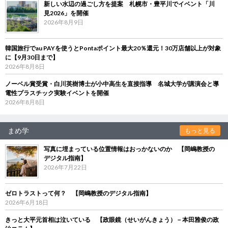
新しい水辺の過ごし方を提案 札幌市・豊平川でイベント「川
見2026」を開催
2026年8月9日
韓国旅行でau PAYを使うとPontaポイント最大20％還元！30万店舗以上が対象
に【9月30日まで】
2026年8月8日
ノーベル賞受賞・白川英樹博士が小中高生を直接指導 名城大学が講演会と導
電性プラスチック実験イベントを開催
2026年8月8日
まめ学
もっと見る
写真に埋まっている位置情報はおっかないのか 【岡嶋教授の
デジタル指南】
2026年7月22日
ゼロトラストって何？ 【岡嶋教授のデジタル指南】
2026年6月18日
きっと大平元首相は泣いている 【政眼鏡（せいがんきょう）－本田雅俊の政