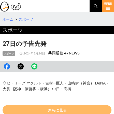
検
索
コ
ン
テ
ホーム
>
スポーツ
ン
スポーツ
ツ
へ
移
27日の予告先発
動
共同通信 47NEWS
2024年8月26日
スポーツ
◇セ・リーグ ヤクルト・吉村―巨人・山崎伊（神宮） DeNA・
大貫―阪神・伊藤将（横浜） 中日・高橋……
さらに見る