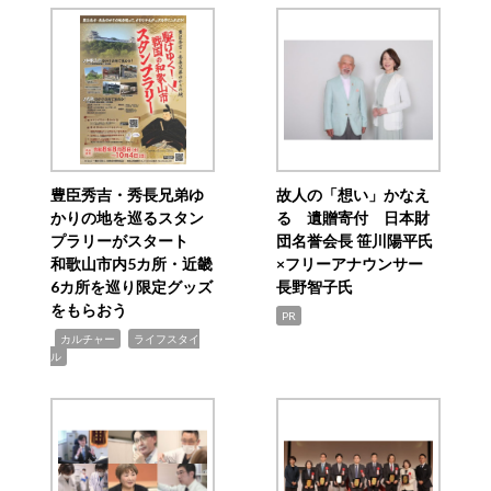
豊臣秀吉・秀長兄弟ゆ
故人の「想い」かなえ
かりの地を巡るスタン
る 遺贈寄付 日本財
プラリーがスタート
団名誉会長 笹川陽平氏
和歌山市内5カ所・近畿
×フリーアナウンサー
6カ所を巡り限定グッズ
長野智子氏
をもらおう
PR
,
,
カルチャー
ライフスタイ
ル