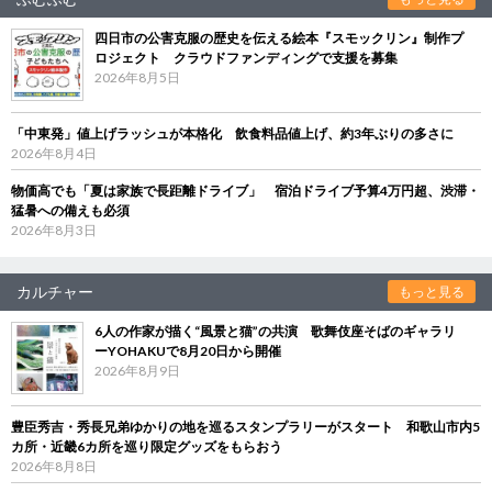
四日市の公害克服の歴史を伝える絵本『スモックリン』制作プ
ロジェクト クラウドファンディングで支援を募集
2026年8月5日
「中東発」値上げラッシュが本格化 飲食料品値上げ、約3年ぶりの多さに
2026年8月4日
物価高でも「夏は家族で長距離ドライブ」 宿泊ドライブ予算4万円超、渋滞・
猛暑への備えも必須
2026年8月3日
カルチャー
もっと見る
6人の作家が描く“風景と猫”の共演 歌舞伎座そばのギャラリ
ーYOHAKUで8月20日から開催
2026年8月9日
豊臣秀吉・秀長兄弟ゆかりの地を巡るスタンプラリーがスタート 和歌山市内5
カ所・近畿6カ所を巡り限定グッズをもらおう
2026年8月8日