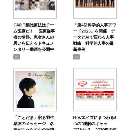
CAR T細胞療法はチー
「第4回科学的人事アワ
ム医療だ！ 医療従事
ード2025」を開催 デ
者の情熱、患者さんの
ータとAIで変わる人事
思いを伝えるドキュメ
戦略 科学的人事の最
ンタリー動画を公開中
新事例
PR
PR
「ことだま」宿る羽生
HIV/エイズにまつわる6
結弦のメッセージ 名
つの“理解のギャッ
言がもたらす心の平穏
プ”とは？ 2030年の流