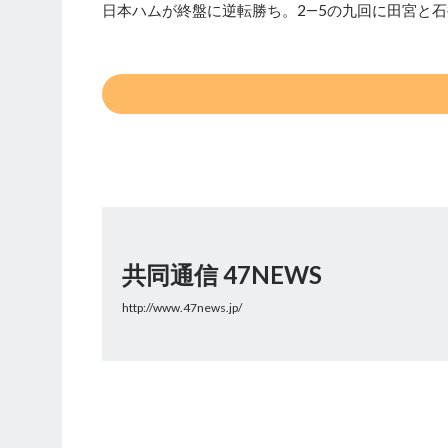
日本ハムが終盤に逆転勝ち。2―5の九回に田宮と石
共同通信 47NEWS
http://www.47news.jp/