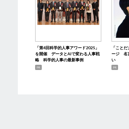
「第4回科学的人事アワード2025」
「ことだ
を開催 データとAIで変わる人事戦
ージ 名
略 科学的人事の最新事例
い
PR
PR