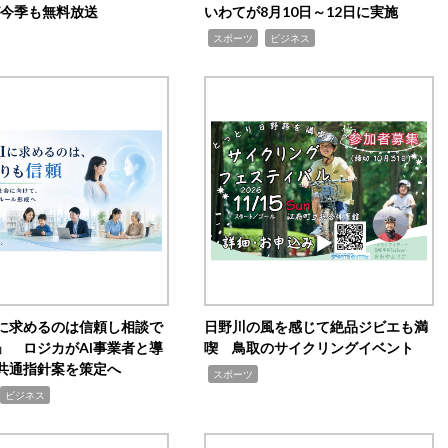
0が今季も無料放送
いわてが8月10日～12日に実施
,
,
スポーツ
ビジネス
Iに求めるのは信頼し相談で
日野川の風を感じて絶品ジビエも満
」 ロジカがAI事業者と導
喫 鳥取のサイクリングイベント
共通指針案を策定へ
,
スポーツ
ビジネス