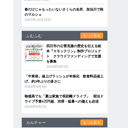
春だけじゃもったいないさくらの名所、加治川で秋
のマルシェ
2025年10月23日
ふむふむ
もっと見る
四日市の公害克服の歴史を伝える絵
本『スモックリン』制作プロジェク
ト クラウドファンディングで支援
を募集
2026年8月5日
「中東発」値上げラッシュが本格化 飲食料品値上
げ、約3年ぶりの多さに
2026年8月4日
物価高でも「夏は家族で長距離ドライブ」 宿泊ド
ライブ予算4万円超、渋滞・猛暑への備えも必須
2026年8月3日
カルチャー
もっと見る