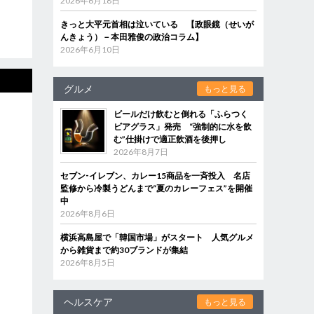
2026年6月18日
きっと大平元首相は泣いている 【政眼鏡（せいが
んきょう）－本田雅俊の政治コラム】
2026年6月10日
グルメ
もっと見る
ビールだけ飲むと倒れる「ふらつく
ビアグラス」発売 “強制的に水を飲
む”仕掛けで適正飲酒を後押し
2026年8月7日
セブン‐イレブン、カレー15商品を一斉投入 名店
監修から冷製うどんまで“夏のカレーフェス”を開催
中
2026年8月6日
横浜高島屋で「韓国市場」がスタート 人気グルメ
から雑貨まで約30ブランドが集結
2026年8月5日
ヘルスケア
もっと見る