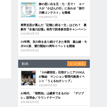
旅の思い出を五・七・五で！ エー
スが「かばんの日」に合わせ「旅行
川柳コンテスト」を開催
2026年8月7日
東野圭吾が選んだ「記憶に残る一文」はどれ？ 最
新作『永遠の記憶』発売で読者参加型キャンペーン
2026年8月7日
55年間、京の街を走り続けてきた車両 嵐山線・モ
ボ301形、運行開始55周年イベントを開催
2026年8月6日
動画
もっと見る
「100歳現役」目指すシニア1500人
が集結 マンション管理代務員イベ
ント「うぇるねすシップ」
2026年8月4日
AI時代、「暗黙知」は継承できるのか 「デジブ
レ」説明会／ラウンドテーブル
2026年8月3日