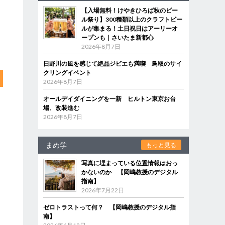
【入場無料！けやきひろば秋のビー
ル祭り】300種類以上のクラフトビー
ルが集まる！土日祝日はアーリーオ
ープンも｜さいたま新都心
2026年8月7日
日野川の風を感じて絶品ジビエも満喫 鳥取のサイ
クリングイベント
2026年8月7日
オールデイダイニングを一新 ヒルトン東京お台
場、改装進む
2026年8月7日
まめ学
もっと見る
写真に埋まっている位置情報はおっ
かないのか 【岡嶋教授のデジタル
指南】
2026年7月22日
ゼロトラストって何？ 【岡嶋教授のデジタル指
南】