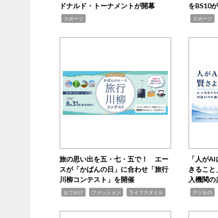
ドナルド・トーナメントが開幕
をBS1
,
,
スポーツ
スポーツ
旅の思い出を五・七・五で！ エー
「人がA
スが「かばんの日」に合わせ「旅行
きること
川柳コンテスト」を開催
入機関の
,
,
,
,
,
おでかけ
ファッション
ライフスタイル
デジもの