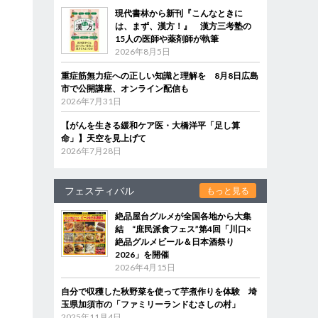
現代書林から新刊『こんなときに
は、まず、漢方！』 漢方三考塾の
15人の医師や薬剤師が執筆
2026年8月5日
重症筋無力症への正しい知識と理解を 8月8日広島
市で公開講座、オンライン配信も
2026年7月31日
【がんを生きる緩和ケア医・大橋洋平「足し算
命」】天空を見上げて
2026年7月28日
フェスティバル
もっと見る
絶品屋台グルメが全国各地から大集
結 “庶民派食フェス”第4回「川口×
絶品グルメビール＆日本酒祭り
2026」を開催
2026年4月15日
自分で収穫した秋野菜を使って芋煮作りを体験 埼
玉県加須市の「ファミリーランドむさしの村」
2025年11月4日