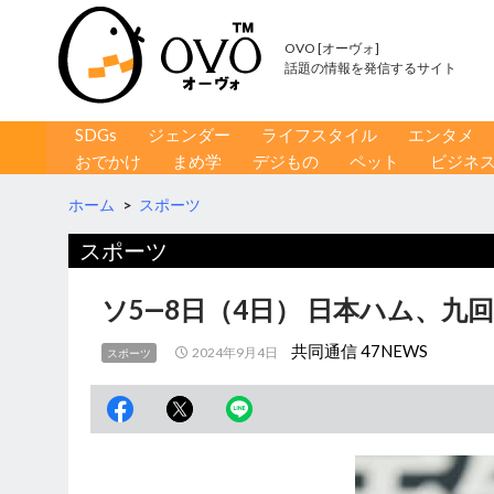
OVO [オーヴォ]
話題の情報を発信するサイト
コンテンツへ移動
検
SDGs
ジェンダー
ライフスタイル
エンタメ
索
おでかけ
まめ学
デジもの
ペット
ビジネ
ホーム
>
スポーツ
スポーツ
ソ5―8日（4日） 日本ハム、九
共同通信 47NEWS
2024年9月4日
スポーツ