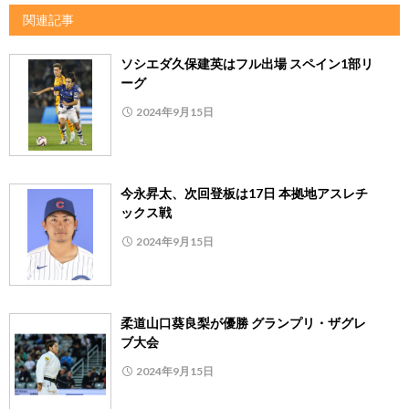
関連記事
ソシエダ久保建英はフル出場 スペイン1部リ
ーグ
2024年9月15日
今永昇太、次回登板は17日 本拠地アスレチ
ックス戦
2024年9月15日
柔道山口葵良梨が優勝 グランプリ・ザグレ
ブ大会
2024年9月15日