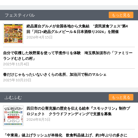
フェスティバル
もっと見る
絶品屋台グルメが全国各地から大集結 “庶民派食フェス”第4
回「川口×絶品グルメビール＆日本酒祭り2026」を開催
2026年4月15日
自分で収穫した秋野菜を使って芋煮作りを体験 埼玉県加須市の「ファミリー
ランドむさしの村」
2025年11月4日
春だけじゃもったいないさくらの名所、加治川で秋のマルシェ
2025年10月23日
ふむふむ
もっと見る
四日市の公害克服の歴史を伝える絵本『スモックリン』制作プ
ロジェクト クラウドファンディングで支援を募集
2026年8月5日
「中東発」値上げラッシュが本格化 飲食料品値上げ、約3年ぶりの多さに