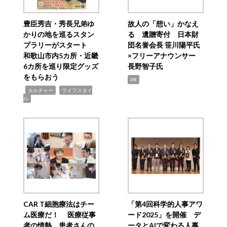
豊臣秀吉・秀長兄弟ゆ
故人の「想い」かなえ
かりの地を巡るスタン
る 遺贈寄付 日本財
プラリーがスタート
団名誉会長 笹川陽平氏
和歌山市内5カ所・近畿
×フリーアナウンサー
6カ所を巡り限定グッズ
長野智子氏
をもらおう
PR
,
,
カルチャー
ライフスタイ
ル
CAR T細胞療法はチー
「第4回科学的人事アワ
ム医療だ！ 医療従事
ード2025」を開催 デ
者の情熱、患者さんの
ータとAIで変わる人事