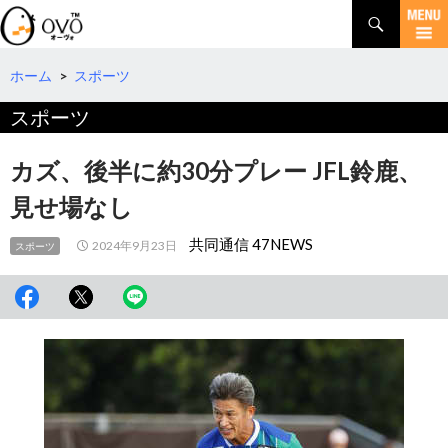
検
索
コ
ン
テ
ホーム
>
スポーツ
ン
スポーツ
ツ
へ
移
カズ、後半に約30分プレー JFL鈴鹿、
動
見せ場なし
共同通信 47NEWS
2024年9月23日
スポーツ