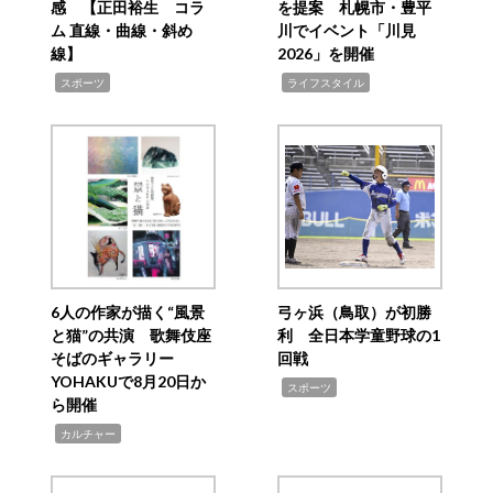
感 【正田裕生 コラ
を提案 札幌市・豊平
ム 直線・曲線・斜め
川でイベント「川見
線】
2026」を開催
,
,
スポーツ
ライフスタイル
6人の作家が描く“風景
弓ヶ浜（鳥取）が初勝
と猫”の共演 歌舞伎座
利 全日本学童野球の1
そばのギャラリー
回戦
YOHAKUで8月20日か
,
スポーツ
ら開催
,
カルチャー