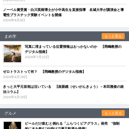
ノーベル賞受賞・白川英樹博士が小中高生を直接指導 名城大学が講演会と導
電性プラスチック実験イベントを開催
2026年8月8日
まめ学
もっと見る
写真に埋まっている位置情報はおっかないのか 【岡嶋教授の
デジタル指南】
2026年7月22日
ゼロトラストって何？ 【岡嶋教授のデジタル指南】
2026年6月18日
きっと大平元首相は泣いている 【政眼鏡（せいがんきょう）－本田雅俊の政
治コラム】
2026年6月10日
グルメ
もっと見る
ビールだけ飲むと倒れる「ふらつくビアグラス」発売 “強制
的に水を飲む”仕掛けで適正飲酒を後押し