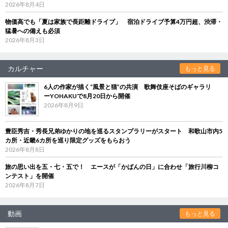
2026年8月4日
物価高でも「夏は家族で長距離ドライブ」 宿泊ドライブ予算4万円超、渋滞・
猛暑への備えも必須
2026年8月3日
カルチャー
もっと見る
6人の作家が描く“風景と猫”の共演 歌舞伎座そばのギャラリ
ーYOHAKUで8月20日から開催
2026年8月9日
豊臣秀吉・秀長兄弟ゆかりの地を巡るスタンプラリーがスタート 和歌山市内5
カ所・近畿6カ所を巡り限定グッズをもらおう
2026年8月8日
旅の思い出を五・七・五で！ エースが「かばんの日」に合わせ「旅行川柳コ
ンテスト」を開催
2026年8月7日
動画
もっと見る