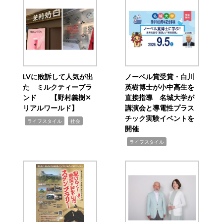
LVに敗訴して人気が出
ノーベル賞受賞・白川
た ミルクティーブラ
英樹博士が小中高生を
ンド 【野村義樹✕
直接指導 名城大学が
リアルワールド】
講演会と導電性プラス
チック実験イベントを
,
,
ライフスタイル
社会
開催
,
ライフスタイル