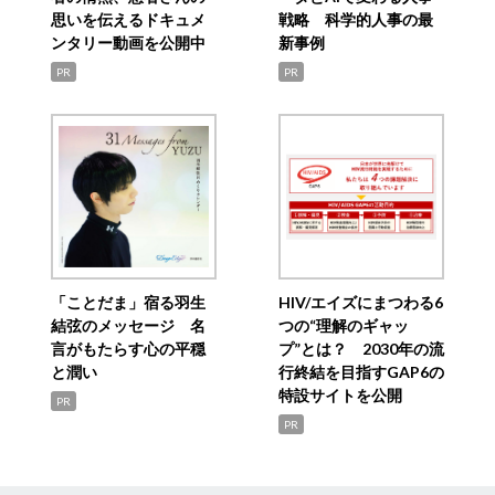
思いを伝えるドキュメ
戦略 科学的人事の最
ンタリー動画を公開中
新事例
PR
PR
「ことだま」宿る羽生
HIV/エイズにまつわる6
結弦のメッセージ 名
つの“理解のギャッ
言がもたらす心の平穏
プ”とは？ 2030年の流
と潤い
行終結を目指すGAP6の
特設サイトを公開
PR
PR