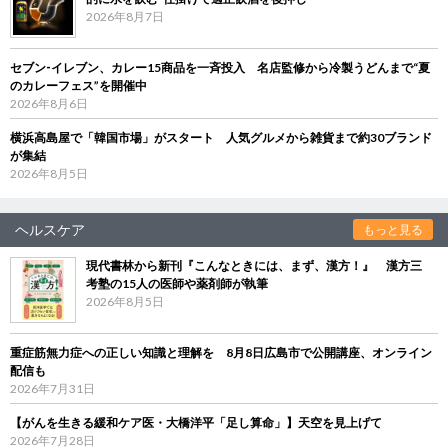
2026年8月7日
セブン‐イレブン、カレー15商品を一斉投入 名店監修から冷製うどんまで“夏
のカレーフェス”を開催中
2026年8月6日
横浜高島屋で「韓国市場」がスタート 人気グルメから雑貨まで約30ブランド
が集結
2026年8月5日
ヘルスケア
もっと見る
現代書林から新刊『こんなときには、まず、漢方！』 漢方三
考塾の15人の医師や薬剤師が執筆
2026年8月5日
重症筋無力症への正しい知識と理解を 8月8日広島市で公開講座、オンライン
配信も
2026年7月31日
【がんを生きる緩和ケア医・大橋洋平「足し算命」】天空を見上げて
2026年7月28日