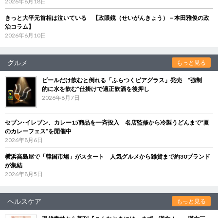
2026年6月18日
きっと大平元首相は泣いている 【政眼鏡（せいがんきょう）－本田雅俊の政
治コラム】
2026年6月10日
グルメ
もっと見る
ビールだけ飲むと倒れる「ふらつくビアグラス」発売 “強制
的に水を飲む”仕掛けで適正飲酒を後押し
2026年8月7日
セブン‐イレブン、カレー15商品を一斉投入 名店監修から冷製うどんまで“夏
のカレーフェス”を開催中
2026年8月6日
横浜高島屋で「韓国市場」がスタート 人気グルメから雑貨まで約30ブランド
が集結
2026年8月5日
ヘルスケア
もっと見る