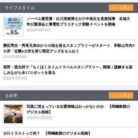
ライフスタイル
もっと見る
ノーベル賞受賞・白川英樹博士が小中高生を直接指導 名城大
学が講演会と導電性プラスチック実験イベントを開催
2026年8月8日
豊臣秀吉・秀長兄弟ゆかりの地を巡るスタンプラリーがスタート 和歌山市内5
カ所・近畿6カ所を巡り限定グッズをもらおう
2026年8月8日
長野・筑北村で「ちくほくタイムトラベルスタンプラリー」開催！謎解きを楽
しみながら全17スポットを巡る
2026年8月8日
まめ学
もっと見る
写真に埋まっている位置情報はおっかないのか 【岡嶋教授の
デジタル指南】
2026年7月22日
ゼロトラストって何？ 【岡嶋教授のデジタル指南】