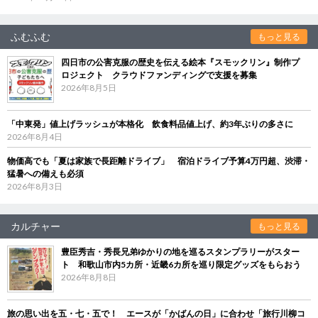
ふむふむ
もっと見る
四日市の公害克服の歴史を伝える絵本『スモックリン』制作プ
ロジェクト クラウドファンディングで支援を募集
2026年8月5日
「中東発」値上げラッシュが本格化 飲食料品値上げ、約3年ぶりの多さに
2026年8月4日
物価高でも「夏は家族で長距離ドライブ」 宿泊ドライブ予算4万円超、渋滞・
猛暑への備えも必須
2026年8月3日
カルチャー
もっと見る
豊臣秀吉・秀長兄弟ゆかりの地を巡るスタンプラリーがスター
ト 和歌山市内5カ所・近畿6カ所を巡り限定グッズをもらおう
2026年8月8日
旅の思い出を五・七・五で！ エースが「かばんの日」に合わせ「旅行川柳コ