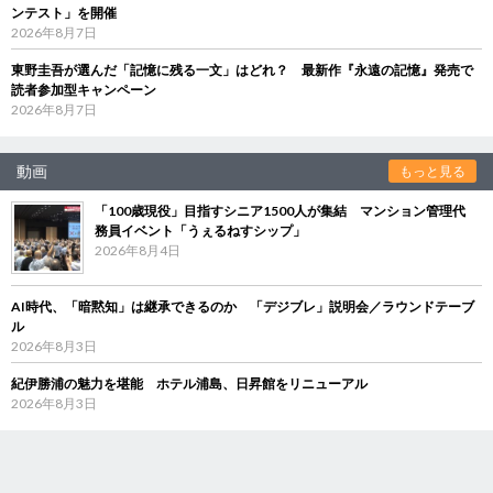
ンテスト」を開催
2026年8月7日
東野圭吾が選んだ「記憶に残る一文」はどれ？ 最新作『永遠の記憶』発売で
読者参加型キャンペーン
2026年8月7日
動画
もっと見る
「100歳現役」目指すシニア1500人が集結 マンション管理代
務員イベント「うぇるねすシップ」
2026年8月4日
AI時代、「暗黙知」は継承できるのか 「デジブレ」説明会／ラウンドテーブ
ル
2026年8月3日
紀伊勝浦の魅力を堪能 ホテル浦島、日昇館をリニューアル
2026年8月3日