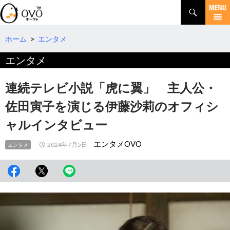
検
索
コ
ン
テ
ホーム
>
エンタメ
ン
エンタメ
ツ
へ
移
連続テレビ小説「虎に翼」 主人公・
動
佐田寅子を演じる伊藤沙莉のオフィシ
ャルインタビュー
エンタメOVO
2024年7月5日
エンタメ