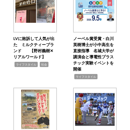
LVに敗訴して人気が出
ノーベル賞受賞・白川
た ミルクティーブラ
英樹博士が小中高生を
ンド 【野村義樹✕
直接指導 名城大学が
リアルワールド】
講演会と導電性プラス
チック実験イベントを
,
,
ライフスタイル
社会
開催
,
ライフスタイル