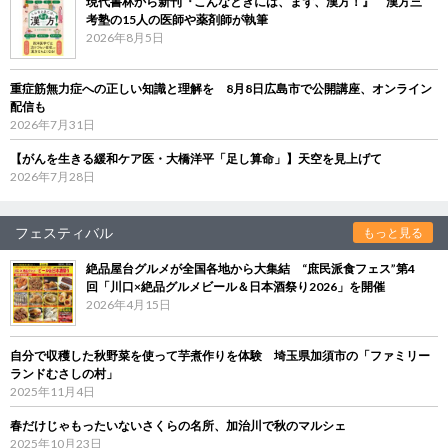
現代書林から新刊『こんなときには、まず、漢方！』 漢方三
考塾の15人の医師や薬剤師が執筆
2026年8月5日
重症筋無力症への正しい知識と理解を 8月8日広島市で公開講座、オンライン
配信も
2026年7月31日
【がんを生きる緩和ケア医・大橋洋平「足し算命」】天空を見上げて
2026年7月28日
フェスティバル
もっと見る
絶品屋台グルメが全国各地から大集結 “庶民派食フェス”第4
回「川口×絶品グルメビール＆日本酒祭り2026」を開催
2026年4月15日
自分で収穫した秋野菜を使って芋煮作りを体験 埼玉県加須市の「ファミリー
ランドむさしの村」
2025年11月4日
春だけじゃもったいないさくらの名所、加治川で秋のマルシェ
2025年10月23日