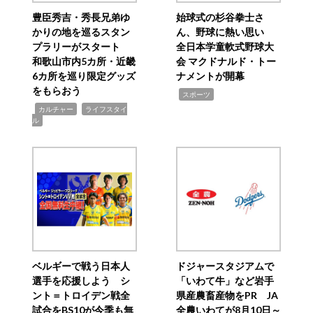
豊臣秀吉・秀長兄弟ゆ
始球式の杉谷拳士さ
かりの地を巡るスタン
ん、野球に熱い思い
プラリーがスタート
全日本学童軟式野球大
和歌山市内5カ所・近畿
会 マクドナルド・トー
6カ所を巡り限定グッズ
ナメントが開幕
をもらおう
,
スポーツ
,
,
カルチャー
ライフスタイ
ル
ベルギーで戦う日本人
ドジャースタジアムで
選手を応援しよう シ
「いわて牛」など岩手
ント＝トロイデン戦全
県産農畜産物をPR JA
試合をBS10が今季も無
全農いわてが8月10日～