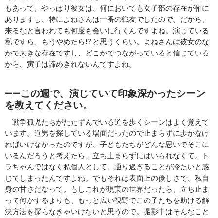
もあって。やっぱり彼女は、何においても女子部の存在が軸に
ありますし、特によねさんは一番の戦友でしたので。だから、
来るなと言われても何度も会いに行くんですよね。演じている
私ですら、もうやめたら!? と思うくらい。よねさんは彼女のな
かで大きな存在ですし、どこかでつながっていると信じている
から、寅子は諦めきれないんですよね。
――この週で、演じていて印象深かったシーン
を教えてください。
戦争孤児たちがたたずんでいる道を歩くシーンはよく覚えて
います。道男を探している場面だったので止まらずに歩かなけ
ればいけなかったのですが、子どもたちがどんな思いでそこに
いるんだろうと考えたら、立ち止まらずにはいられなくて。ト
ラちゃんではなく私個人として、通り過ぎることが冷たいと感
じてしまったんですよね。でもそれは表面上の優しさで、私自
身の甘さだなって。もしこれが現実の世界だったら、立ち止ま
って何かするよりも、もっと広い視野でこの子たちを助ける解
決方法を探らなきゃいけないと思うので。撮影中はそんなこと