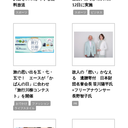
料放送
12日に実施
,
,
,
スポーツ
スポーツ
ビジネス
旅の思い出を五・七・
故人の「想い」かなえ
五で！ エースが「か
る 遺贈寄付 日本財
ばんの日」に合わせ
団名誉会長 笹川陽平氏
「旅行川柳コンテス
×フリーアナウンサー
ト」を開催
長野智子氏
,
,
,
おでかけ
ファッション
PR
ライフスタイル