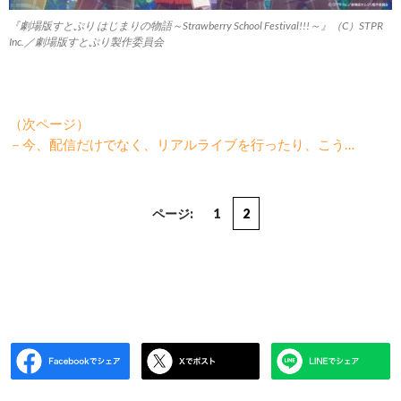
『劇場版すとぷり はじまりの物語～Strawberry School Festival!!!～』（C）STPR
Inc.／劇場版すとぷり製作委員会
（次ページ）
－今、配信だけでなく、リアルライブを行ったり、こう…
ページ:
1
2