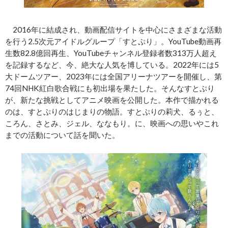
2016年に結成され、動画配信サイトを中心にさまざまな活動
を行う2.5次元アイドルグループ「すとぷり」。YouTube動画再
生数82.8億回再生、YouTubeチャンネル登録者数313万人超え
を記録するなど、今、絶大な人気を博している。2022年には5
大ドームツアー、2023年には全国アリーナツアーを開催し、第
74回NHK紅白歌合戦にも初出場を果たした。そんなすとぷり
が、新たな挑戦としてアニメ映画を公開した。本作で描かれる
のは、すとぷりのはじまりの物語。すとぷりの莉犬、るぅと、
ころん、さとみ、ジェル、ななもり。に、映画への思いやこれ
までの活動について話を聞いた。