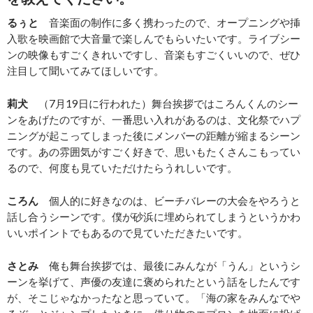
るぅと
音楽面の制作に多く携わったので、オープニングや挿
入歌を映画館で大音量で楽しんでもらいたいです。ライブシー
ンの映像もすごくきれいですし、音楽もすごくいいので、ぜひ
注目して聞いてみてほしいです。
莉犬
（7月19日に行われた）舞台挨拶ではころんくんのシー
ンをあげたのですが、一番思い入れがあるのは、文化祭でハプ
ニングが起こってしまった後にメンバーの距離が縮まるシーン
です。あの雰囲気がすごく好きで、思いもたくさんこもってい
るので、何度も見ていただけたらうれしいです。
ころん
個人的に好きなのは、ビーチバレーの大会をやろうと
話し合うシーンです。僕が砂浜に埋められてしまうというかわ
いいポイントでもあるので見ていただきたいです。
さとみ
俺も舞台挨拶では、最後にみんなが「うん」というシ
ーンを挙げて、声優の友達に褒められたという話をしたんです
が、そこじゃなかったなと思っていて。「海の家をみんなでや