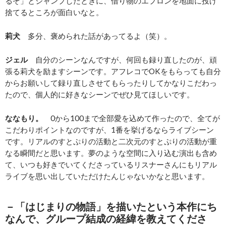
るぞ」とジャンプしたときに、借り物のエプロンを地面に投げ
捨てるところが面白いなと。
莉犬
多分、褒められた話があってるよ（笑）。
ジェル
自分のシーンなんですが、何回も録り直したのが、頑
張る莉犬を励ますシーンです。アフレコでOKをもらっても自分
からお願いして録り直しさせてもらったりしてかなりこだわっ
たので、個人的に好きなシーンでぜひ見てほしいです。
ななもり。
0から100まで全部愛を込めて作ったので、全てが
こだわりポイントなのですが、1番を挙げるならライブシーン
です。リアルのすとぷりの活動と二次元のすとぷりの活動が重
なる瞬間だと思います。夢のような空間に入り込む演出も含め
て、いつも好きでいてくださっているリスナーさんにもリアル
ライブを思い出していただけたんじゃないかなと思います。
－「はじまりの物語」を描いたという本作にち
なんで、グループ結成の経緯を教えてくださ