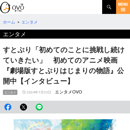
検
索
コ
ン
テ
ホーム
>
エンタメ
ン
エンタメ
ツ
へ
移
すとぷり「初めてのことに挑戦し続け
動
ていきたい」 初めてのアニメ映画
『劇場版すとぷりはじまりの物語』公
開中【インタビュー】
エンタメOVO
2024年7月23日
エンタメ