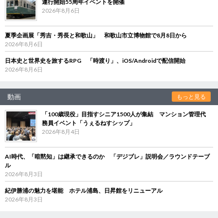
運行開始55周年イベントを開催
2026年8月6日
夏季企画展「秀吉・秀長と和歌山」 和歌山市立博物館で8月8日から
2026年8月6日
日本史と世界史を旅するRPG 「時渡り」、iOS/Androidで配信開始
2026年8月6日
動画
もっと見る
「100歳現役」目指すシニア1500人が集結 マンション管理代
務員イベント「うぇるねすシップ」
2026年8月4日
AI時代、「暗黙知」は継承できるのか 「デジブレ」説明会／ラウンドテーブ
ル
2026年8月3日
紀伊勝浦の魅力を堪能 ホテル浦島、日昇館をリニューアル
2026年8月3日