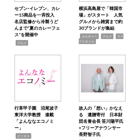
セブン‐イレブン、カレ
横浜高島屋で「韓国市
ー15商品を一斉投入
場」がスタート 人気
名店監修から冷製うど
グルメから雑貨まで約
んまで“夏のカレーフェ
30ブランドが集結
ス”を開催中
,
,
,
カルチャー
グルメ
ライ
フスタイル
,
グルメ
行革甲子園 沼尾波子
故人の「想い」かなえ
東洋大学教授 連載
る 遺贈寄付 日本財
「よんななエコノミ
団名誉会長 笹川陽平氏
ー」
×フリーアナウンサー
長野智子氏
,
ビジネス