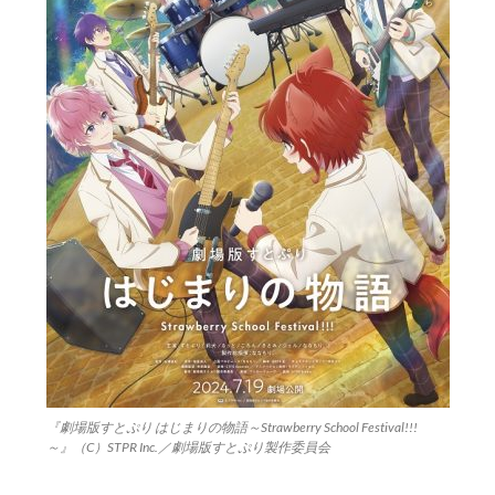
『劇場版すとぷり はじまりの物語～Strawberry School Festival!!!
～』（C）STPR Inc.／劇場版すとぷり製作委員会