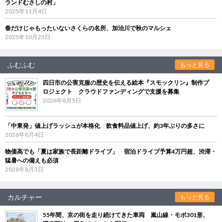
ランドむさしの村」
2025年11月4日
春だけじゃもったいないさくらの名所、加治川で秋のマルシェ
2025年10月23日
ふむふむ
もっと見る
四日市の公害克服の歴史を伝える絵本『スモックリン』制作プ
ロジェクト クラウドファンディングで支援を募集
2026年8月5日
「中東発」値上げラッシュが本格化 飲食料品値上げ、約3年ぶりの多さに
2026年8月4日
物価高でも「夏は家族で長距離ドライブ」 宿泊ドライブ予算4万円超、渋滞・
猛暑への備えも必須
2026年8月3日
カルチャー
もっと見る
55年間、京の街を走り続けてきた車両 嵐山線・モボ301形、