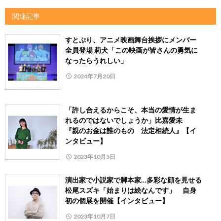
関連記事
すとぷり、アニメ映画舞台挨拶にメンバー
全員登場 莉犬「この映画が皆さんの勇気に
なったらうれしい」
2024年7月20日
「許し合えるからこそ、本当の愛情が生ま
れるのではないでしょうか」比嘉愛未
『親のお金は誰のもの 法定相続人』【イ
ンタビュー】
2023年10月5日
演出家で小説家で脚本家…多彩な顔を見せる
松尾スズキ「始まりは絵なんです」 自身
初の個展を開催【インタビュー】
2023年10月7日