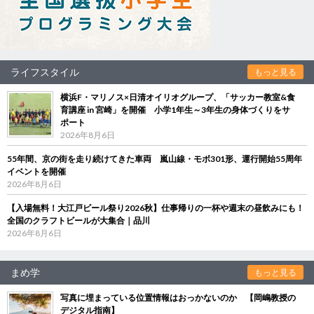
ライフスタイル
もっと見る
横浜F・マリノス×日清オイリオグループ、「サッカー教室&食
育講座 in 宮崎」を開催 小学1年生～3年生の身体づくりをサ
ポート
2026年8月6日
55年間、京の街を走り続けてきた車両 嵐山線・モボ301形、運行開始55周年
イベントを開催
2026年8月6日
【入場無料！大江戸ビール祭り2026秋】仕事帰りの一杯や週末の昼飲みにも！
全国のクラフトビールが大集合｜品川
2026年8月6日
まめ学
もっと見る
写真に埋まっている位置情報はおっかないのか 【岡嶋教授の
デジタル指南】