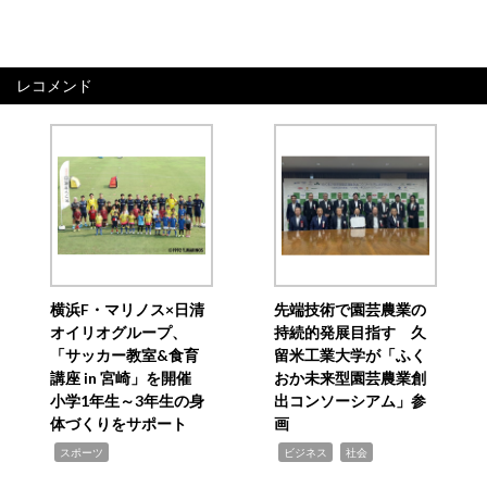
レコメンド
横浜F・マリノス×日清
先端技術で園芸農業の
オイリオグループ、
持続的発展目指す 久
「サッカー教室&食育
留米工業大学が「ふく
講座 in 宮崎」を開催
おか未来型園芸農業創
小学1年生～3年生の身
出コンソーシアム」参
体づくりをサポート
画
,
,
,
スポーツ
ビジネス
社会