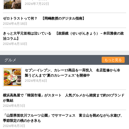
2026年7月22日
ゼロトラストって何？ 【岡嶋教授のデジタル指南】
2026年6月18日
きっと大平元首相は泣いている 【政眼鏡（せいがんきょう）－本田雅俊の政
治コラム】
2026年6月10日
グルメ
もっと見る
セブン‐イレブン、カレー15商品を一斉投入 名店監修から冷
製うどんまで“夏のカレーフェス”を開催中
2026年8月6日
横浜高島屋で「韓国市場」がスタート 人気グルメから雑貨まで約30ブランド
が集結
2026年8月5日
「山梨県笛吹川フルーツ公園」でサマーフェス 富士山を眺めながら水遊び、
季節限定の桃のかき氷も
2026年8月3日