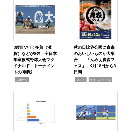
3度目V狙う多賀（滋
秋の日比谷公園に青森
賀）などが8強 全日本
のおいしいものが大集
学童軟式野球大会マク
合 「んめぇ青森フ
ドナルド・トーナメン
ェス」、9月18日から3
トの3回戦
日間
,
,
,
スポーツ
グルメ
ライフスタイル