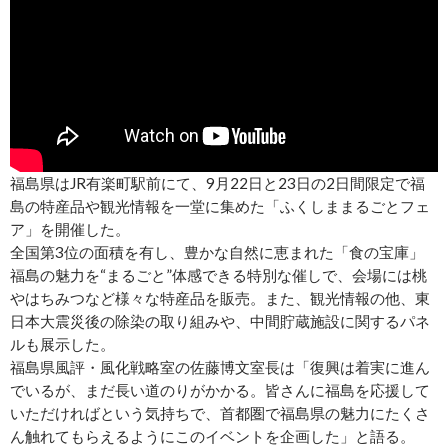
福島県はJR有楽町駅前にて、9月22日と23日の2日間限定で福
島の特産品や観光情報を一堂に集めた「ふくしままるごとフェ
ア」を開催した。
全国第3位の面積を有し、豊かな自然に恵まれた「食の宝庫」
福島の魅力を“まるごと”体感できる特別な催しで、会場には桃
やはちみつなど様々な特産品を販売。また、観光情報の他、東
日本大震災後の除染の取り組みや、中間貯蔵施設に関するパネ
ルも展示した。
福島県風評・風化戦略室の佐藤博文室長は「復興は着実に進ん
でいるが、まだ長い道のりがかかる。皆さんに福島を応援して
いただければという気持ちで、首都圏で福島県の魅力にたくさ
ん触れてもらえるようにこのイベントを企画した」と語る。