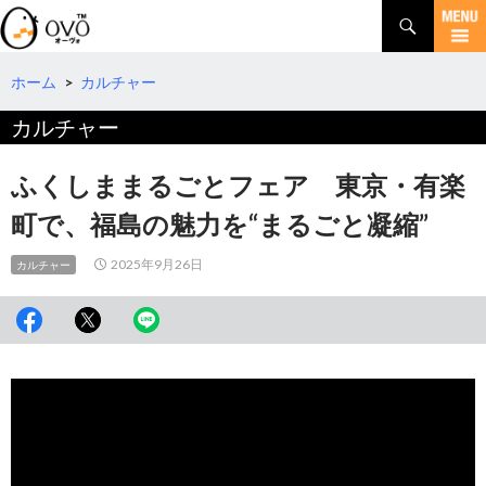
検
索
コ
ン
テ
ホーム
>
カルチャー
ン
カルチャー
ツ
へ
移
ふくしままるごとフェア 東京・有楽
動
町で、福島の魅⼒を“まるごと凝縮”
2025年9月26日
カルチャー