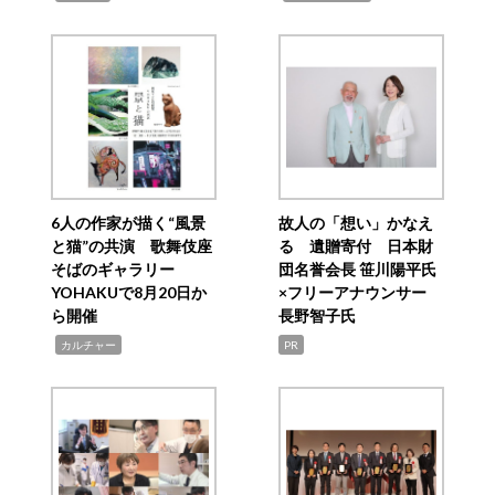
6人の作家が描く“風景
故人の「想い」かなえ
と猫”の共演 歌舞伎座
る 遺贈寄付 日本財
そばのギャラリー
団名誉会長 笹川陽平氏
YOHAKUで8月20日か
×フリーアナウンサー
ら開催
長野智子氏
,
カルチャー
PR