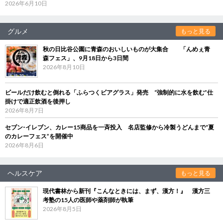
2026年6月10日
グルメ
もっと見る
秋の日比谷公園に青森のおいしいものが大集合 「んめぇ青
森フェス」、9月18日から3日間
2026年8月10日
ビールだけ飲むと倒れる「ふらつくビアグラス」発売 “強制的に水を飲む”仕
掛けで適正飲酒を後押し
2026年8月7日
セブン‐イレブン、カレー15商品を一斉投入 名店監修から冷製うどんまで“夏
のカレーフェス”を開催中
2026年8月6日
ヘルスケア
もっと見る
現代書林から新刊『こんなときには、まず、漢方！』 漢方三
考塾の15人の医師や薬剤師が執筆
2026年8月5日