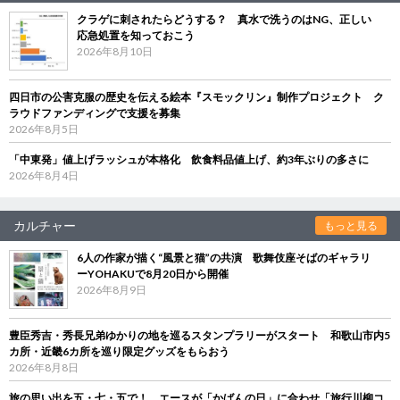
クラゲに刺されたらどうする？ 真水で洗うのはNG、正しい
応急処置を知っておこう
2026年8月10日
四日市の公害克服の歴史を伝える絵本『スモックリン』制作プロジェクト ク
ラウドファンディングで支援を募集
2026年8月5日
「中東発」値上げラッシュが本格化 飲食料品値上げ、約3年ぶりの多さに
2026年8月4日
カルチャー
もっと見る
6人の作家が描く“風景と猫”の共演 歌舞伎座そばのギャラリ
ーYOHAKUで8月20日から開催
2026年8月9日
豊臣秀吉・秀長兄弟ゆかりの地を巡るスタンプラリーがスタート 和歌山市内5
カ所・近畿6カ所を巡り限定グッズをもらおう
2026年8月8日
旅の思い出を五・七・五で！ エースが「かばんの日」に合わせ「旅行川柳コ