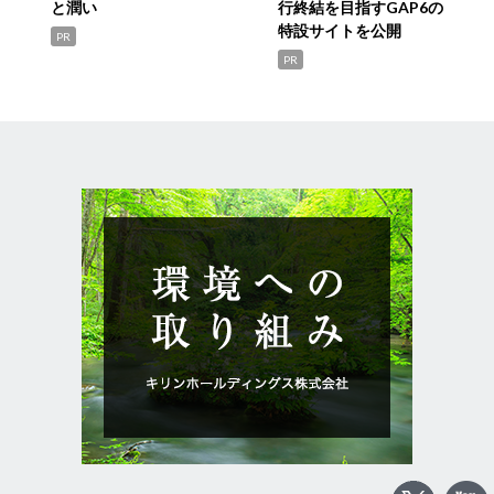
と潤い
行終結を目指すGAP6の
特設サイトを公開
PR
PR