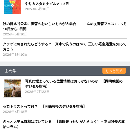
やり＆スタミナグルメ」6選
2026年8月10日
秋の日比谷公園に青森のおいしいものが大集合 「んめぇ青森フェス」、9月
18日から3日間
2026年8月10日
クラゲに刺されたらどうする？ 真水で洗うのはNG、正しい応急処置を知って
おこう
2026年8月10日
まめ学
もっと見る
写真に埋まっている位置情報はおっかないのか 【岡嶋教授の
デジタル指南】
2026年7月22日
ゼロトラストって何？ 【岡嶋教授のデジタル指南】
2026年6月18日
きっと大平元首相は泣いている 【政眼鏡（せいがんきょう）－本田雅俊の政
治コラム】