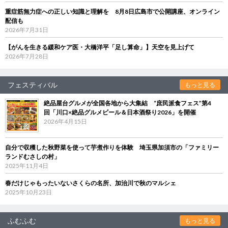
重症筋無力症への正しい知識と理解を 8月8日広島市で公開講座、オンライン
配信も
2026年7月31日
【がんを生きる緩和ケア医・大橋洋平「足し算命」】天空を見上げて
2026年7月28日
フェスティバル
もっと見る
絶品屋台グルメが全国各地から大集結 “庶民派食フェス”第4
回「川口×絶品グルメビール＆日本酒祭り2026」を開催
2026年4月15日
自分で収穫した秋野菜を使って芋煮作りを体験 埼玉県加須市の「ファミリー
ランドむさしの村」
2025年11月4日
春だけじゃもったいないさくらの名所、加治川で秋のマルシェ
2025年10月23日
ふむふむ
もっと見る