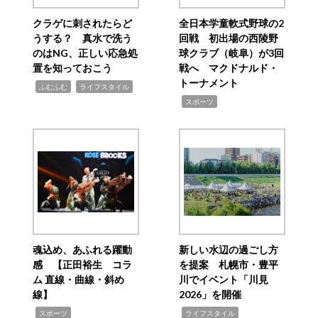
クラゲに刺されたらど
全日本学童軟式野球の2
うする？ 真水で洗う
回戦 初出場の西陵野
のはNG、正しい応急処
球クラブ（岐阜）が3回
置を知っておこう
戦へ マクドナルド・
トーナメント
,
,
ふむふむ
ライフスタイル
,
スポーツ
魂込め、あふれる躍動
新しい水辺の過ごし方
感 【正田裕生 コラ
を提案 札幌市・豊平
ム 直線・曲線・斜め
川でイベント「川見
線】
2026」を開催
,
,
スポーツ
ライフスタイル