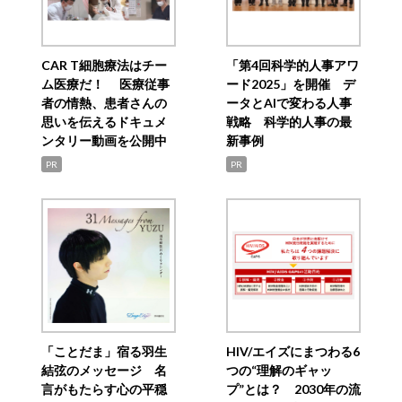
CAR T細胞療法はチー
「第4回科学的人事アワ
ム医療だ！ 医療従事
ード2025」を開催 デ
者の情熱、患者さんの
ータとAIで変わる人事
思いを伝えるドキュメ
戦略 科学的人事の最
ンタリー動画を公開中
新事例
PR
PR
「ことだま」宿る羽生
HIV/エイズにまつわる6
結弦のメッセージ 名
つの“理解のギャッ
言がもたらす心の平穏
プ”とは？ 2030年の流