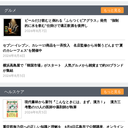
グルメ
もっと見る
ビールだけ飲むと倒れる「ふらつくビアグラス」発売 “強制
的に水を飲む”仕掛けで適正飲酒を後押し
2026年8月7日
セブン‐イレブン、カレー15商品を一斉投入 名店監修から冷製うどんまで“夏
のカレーフェス”を開催中
2026年8月6日
横浜高島屋で「韓国市場」がスタート 人気グルメから雑貨まで約30ブランド
が集結
2026年8月5日
ヘルスケア
もっと見る
現代書林から新刊『こんなときには、まず、漢方！』 漢方三
考塾の15人の医師や薬剤師が執筆
2026年8月5日
重症筋無力症への正しい知識と理解を 8月8日広島市で公開講座、オンライン