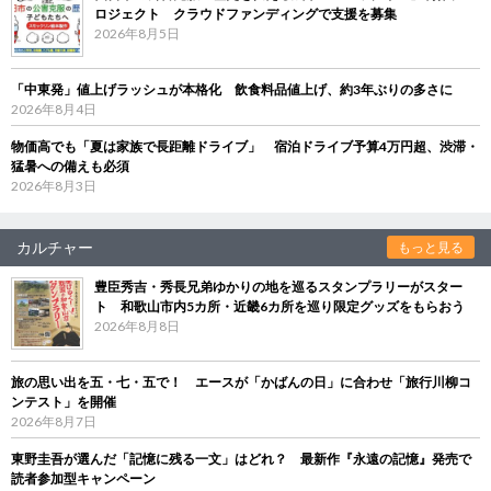
ロジェクト クラウドファンディングで支援を募集
2026年8月5日
「中東発」値上げラッシュが本格化 飲食料品値上げ、約3年ぶりの多さに
2026年8月4日
物価高でも「夏は家族で長距離ドライブ」 宿泊ドライブ予算4万円超、渋滞・
猛暑への備えも必須
2026年8月3日
カルチャー
もっと見る
豊臣秀吉・秀長兄弟ゆかりの地を巡るスタンプラリーがスター
ト 和歌山市内5カ所・近畿6カ所を巡り限定グッズをもらおう
2026年8月8日
旅の思い出を五・七・五で！ エースが「かばんの日」に合わせ「旅行川柳コ
ンテスト」を開催
2026年8月7日
東野圭吾が選んだ「記憶に残る一文」はどれ？ 最新作『永遠の記憶』発売で
読者参加型キャンペーン