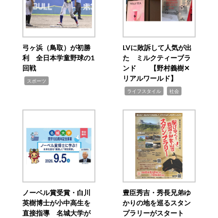
弓ヶ浜（鳥取）が初勝
LVに敗訴して人気が出
利 全日本学童野球の1
た ミルクティーブラ
回戦
ンド 【野村義樹✕
リアルワールド】
,
スポーツ
,
,
ライフスタイル
社会
ノーベル賞受賞・白川
豊臣秀吉・秀長兄弟ゆ
英樹博士が小中高生を
かりの地を巡るスタン
直接指導 名城大学が
プラリーがスタート