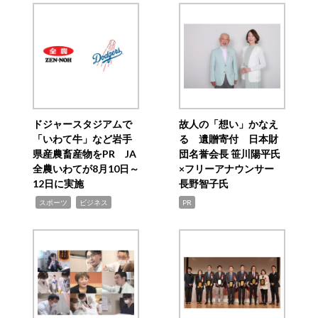
ドジャースタジアムで
故人の「想い」かなえ
「いわて牛」など岩手
る 遺贈寄付 日本財
県産農畜産物をPR JA
団名誉会長 笹川陽平氏
全農いわてが8月10日～
×フリーアナウンサー
12日に実施
長野智子氏
,
,
スポーツ
ビジネス
PR