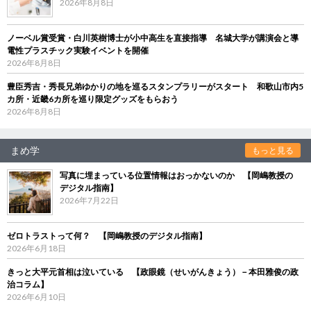
2026年8月8日
ノーベル賞受賞・白川英樹博士が小中高生を直接指導 名城大学が講演会と導
電性プラスチック実験イベントを開催
2026年8月8日
豊臣秀吉・秀長兄弟ゆかりの地を巡るスタンプラリーがスタート 和歌山市内5
カ所・近畿6カ所を巡り限定グッズをもらおう
2026年8月8日
まめ学
もっと見る
写真に埋まっている位置情報はおっかないのか 【岡嶋教授の
デジタル指南】
2026年7月22日
ゼロトラストって何？ 【岡嶋教授のデジタル指南】
2026年6月18日
きっと大平元首相は泣いている 【政眼鏡（せいがんきょう）－本田雅俊の政
治コラム】
2026年6月10日