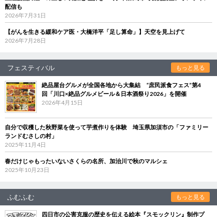
配信も
2026年7月31日
【がんを生きる緩和ケア医・大橋洋平「足し算命」】天空を見上げて
2026年7月28日
フェスティバル
もっと見る
絶品屋台グルメが全国各地から大集結 “庶民派食フェス”第4
回「川口×絶品グルメビール＆日本酒祭り2026」を開催
2026年4月15日
自分で収穫した秋野菜を使って芋煮作りを体験 埼玉県加須市の「ファミリー
ランドむさしの村」
2025年11月4日
春だけじゃもったいないさくらの名所、加治川で秋のマルシェ
2025年10月23日
ふむふむ
もっと見る
四日市の公害克服の歴史を伝える絵本『スモックリン』制作プ