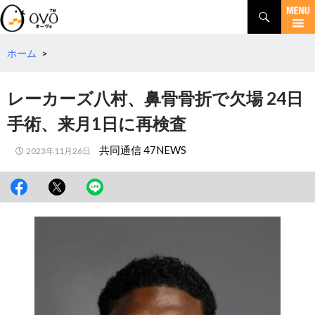
検
索
コ
ン
テ
ホーム
>
ン
ツ
レーカーズ八村、鼻骨骨折で欠場 24日
へ
移
手術、来月1日に再検査
動
共同通信 47NEWS
2023年11月26日