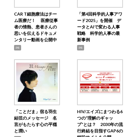
CAR T細胞療法はチー
「第4回科学的人事アワ
ム医療だ！ 医療従事
ード2025」を開催 デ
者の情熱、患者さんの
ータとAIで変わる人事
思いを伝えるドキュメ
戦略 科学的人事の最
ンタリー動画を公開中
新事例
PR
PR
「ことだま」宿る羽生
HIV/エイズにまつわる6
結弦のメッセージ 名
つの“理解のギャッ
言がもたらす心の平穏
プ”とは？ 2030年の流
と潤い
行終結を目指すGAP6の