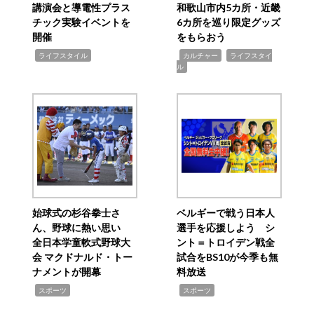
講演会と導電性プラス
和歌山市内5カ所・近畿
チック実験イベントを
6カ所を巡り限定グッズ
開催
をもらおう
,
,
,
ライフスタイル
カルチャー
ライフスタイ
ル
始球式の杉谷拳士さ
ベルギーで戦う日本人
ん、野球に熱い思い
選手を応援しよう シ
全日本学童軟式野球大
ント＝トロイデン戦全
会 マクドナルド・トー
試合をBS10が今季も無
ナメントが開幕
料放送
,
,
スポーツ
スポーツ