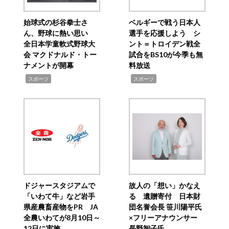
始球式の杉谷拳士さ
ベルギーで戦う日本人
ん、野球に熱い思い
選手を応援しよう シ
全日本学童軟式野球大
ント＝トロイデン戦全
会 マクドナルド・トー
試合をBS10が今季も無
ナメントが開幕
料放送
,
,
スポーツ
スポーツ
ドジャースタジアムで
故人の「想い」かなえ
「いわて牛」など岩手
る 遺贈寄付 日本財
県産農畜産物をPR JA
団名誉会長 笹川陽平氏
全農いわてが8月10日～
×フリーアナウンサー
12日に実施
長野智子氏