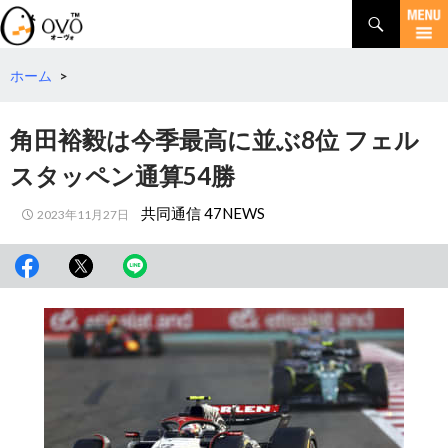
検
索
コ
ン
テ
ホーム
>
ン
ツ
角田裕毅は今季最高に並ぶ8位 フェル
へ
移
スタッペン通算54勝
動
共同通信 47NEWS
2023年11月27日