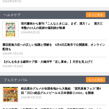
2026年8月5日
ヘルスケア
もっと見る
現代書林から新刊『こんなときには、まず、漢方！』 漢方三
考塾の15人の医師や薬剤師が執筆
2026年8月5日
重症筋無力症への正しい知識と理解を 8月8日広島市で公開講座、オンライン
配信も
2026年7月31日
【がんを生きる緩和ケア医・大橋洋平「足し算命」】天空を見上げて
2026年7月28日
フェスティバル
もっと見る
絶品屋台グルメが全国各地から大集結 “庶民派食フェス”第4
回「川口×絶品グルメビール＆日本酒祭り2026」を開催
2026年4月15日