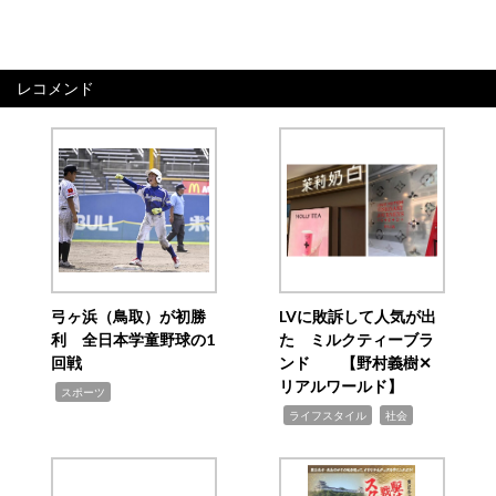
レコメンド
弓ヶ浜（鳥取）が初勝
LVに敗訴して人気が出
利 全日本学童野球の1
た ミルクティーブラ
回戦
ンド 【野村義樹✕
リアルワールド】
,
スポーツ
,
,
ライフスタイル
社会