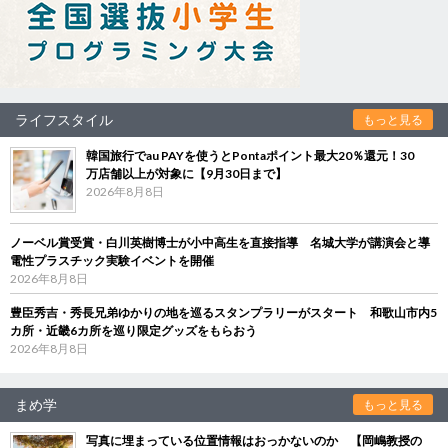
ライフスタイル
もっと見る
韓国旅行でau PAYを使うとPontaポイント最大20％還元！30
万店舗以上が対象に【9月30日まで】
2026年8月8日
ノーベル賞受賞・白川英樹博士が小中高生を直接指導 名城大学が講演会と導
電性プラスチック実験イベントを開催
2026年8月8日
豊臣秀吉・秀長兄弟ゆかりの地を巡るスタンプラリーがスタート 和歌山市内5
カ所・近畿6カ所を巡り限定グッズをもらおう
2026年8月8日
まめ学
もっと見る
写真に埋まっている位置情報はおっかないのか 【岡嶋教授の