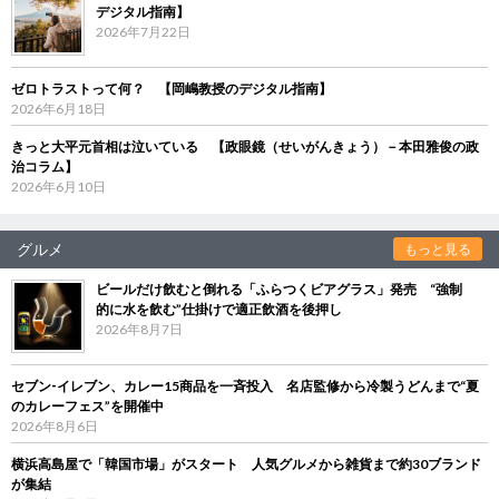
デジタル指南】
2026年7月22日
ゼロトラストって何？ 【岡嶋教授のデジタル指南】
2026年6月18日
きっと大平元首相は泣いている 【政眼鏡（せいがんきょう）－本田雅俊の政
治コラム】
2026年6月10日
グルメ
もっと見る
ビールだけ飲むと倒れる「ふらつくビアグラス」発売 “強制
的に水を飲む”仕掛けで適正飲酒を後押し
2026年8月7日
セブン‐イレブン、カレー15商品を一斉投入 名店監修から冷製うどんまで“夏
のカレーフェス”を開催中
2026年8月6日
横浜高島屋で「韓国市場」がスタート 人気グルメから雑貨まで約30ブランド
が集結