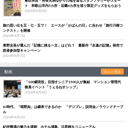
豊臣秀吉・秀長兄弟ゆかりの地を巡るスタンプラリーがスター
ト 和歌山市内5カ所・近畿6カ所を巡り限定グッズをもらおう
2026年8月8日
旅の思い出を五・七・五で！ エースが「かばんの日」に合わせ「旅行川柳コ
ンテスト」を開催
2026年8月7日
東野圭吾が選んだ「記憶に残る一文」はどれ？ 最新作『永遠の記憶』発売で
読者参加型キャンペーン
2026年8月7日
動画
もっと見る
「100歳現役」目指すシニア1500人が集結 マンション管理代
務員イベント「うぇるねすシップ」
2026年8月4日
AI時代、「暗黙知」は継承できるのか 「デジブレ」説明会／ラウンドテーブ
ル
2026年8月3日
紀伊勝浦の魅力を堪能 ホテル浦島、日昇館をリニューアル