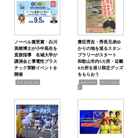
ノーベル賞受賞・白川
豊臣秀吉・秀長兄弟ゆ
英樹博士が小中高生を
かりの地を巡るスタン
直接指導 名城大学が
プラリーがスタート
講演会と導電性プラス
和歌山市内5カ所・近畿
チック実験イベントを
6カ所を巡り限定グッズ
開催
をもらおう
,
,
,
ライフスタイル
カルチャー
ライフスタイ
ル