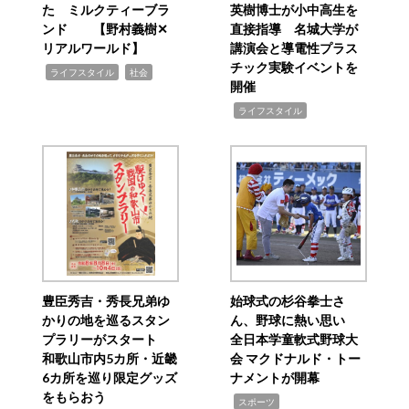
た ミルクティーブラ
英樹博士が小中高生を
ンド 【野村義樹✕
直接指導 名城大学が
リアルワールド】
講演会と導電性プラス
チック実験イベントを
,
,
ライフスタイル
社会
開催
,
ライフスタイル
豊臣秀吉・秀長兄弟ゆ
始球式の杉谷拳士さ
かりの地を巡るスタン
ん、野球に熱い思い
プラリーがスタート
全日本学童軟式野球大
和歌山市内5カ所・近畿
会 マクドナルド・トー
6カ所を巡り限定グッズ
ナメントが開幕
をもらおう
,
スポーツ