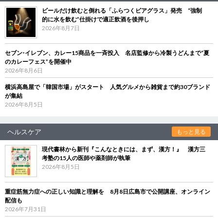
ビールだけ飲むと倒れる「ふらつくビアグラス」発売 “強制
的に水を飲む”仕掛けで適正飲酒を後押し
2026年8月7日
セブン‐イレブン、カレー15商品を一斉投入 名店監修から冷製うどんまで“夏
のカレーフェス”を開催中
2026年8月6日
横浜高島屋で「韓国市場」がスタート 人気グルメから雑貨まで約30ブランド
が集結
2026年8月5日
ヘルスケア
もっと見る
現代書林から新刊『こんなときには、まず、漢方！』 漢方三
考塾の15人の医師や薬剤師が執筆
2026年8月5日
重症筋無力症への正しい知識と理解を 8月8日広島市で公開講座、オンライン
配信も
2026年7月31日