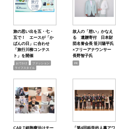
旅の思い出を五・七・
故人の「想い」かなえ
五で！ エースが「か
る 遺贈寄付 日本財
ばんの日」に合わせ
団名誉会長 笹川陽平氏
「旅行川柳コンテス
×フリーアナウンサー
ト」を開催
長野智子氏
,
,
,
おでかけ
ファッション
PR
ライフスタイル
CAR T細胞療法はチー
「第4回科学的人事アワ