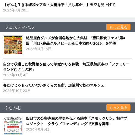
【がんを生きる緩和ケア医・大橋洋平「足し算命」】天空を見上げて
2026年7月28日
フェスティバル
もっと見る
絶品屋台グルメが全国各地から大集結 “庶民派食フェス”第4
回「川口×絶品グルメビール＆日本酒祭り2026」を開催
2026年4月15日
自分で収穫した秋野菜を使って芋煮作りを体験 埼玉県加須市の「ファミリー
ランドむさしの村」
2025年11月4日
春だけじゃもったいないさくらの名所、加治川で秋のマルシェ
2025年10月23日
ふむふむ
もっと見る
四日市の公害克服の歴史を伝える絵本『スモックリン』制作プ
ロジェクト クラウドファンディングで支援を募集
2026年8月5日