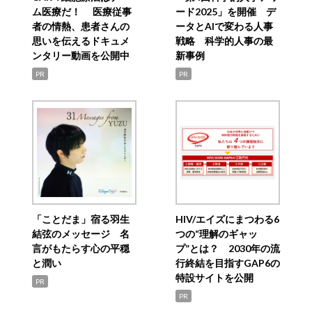
ム医療だ！ 医療従事
ード2025」を開催 デ
者の情熱、患者さんの
ータとAIで変わる人事
思いを伝えるドキュメ
戦略 科学的人事の最
ンタリー動画を公開中
新事例
PR
PR
「ことだま」宿る羽生
HIV/エイズにまつわる6
結弦のメッセージ 名
つの“理解のギャッ
言がもたらす心の平穏
プ”とは？ 2030年の流
と潤い
行終結を目指すGAP6の
特設サイトを公開
PR
PR