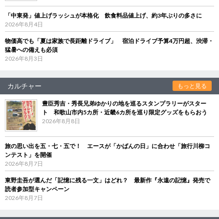
「中東発」値上げラッシュが本格化 飲食料品値上げ、約3年ぶりの多さに
2026年8月4日
物価高でも「夏は家族で長距離ドライブ」 宿泊ドライブ予算4万円超、渋滞・
猛暑への備えも必須
2026年8月3日
カルチャー
もっと見る
豊臣秀吉・秀長兄弟ゆかりの地を巡るスタンプラリーがスター
ト 和歌山市内5カ所・近畿6カ所を巡り限定グッズをもらおう
2026年8月8日
旅の思い出を五・七・五で！ エースが「かばんの日」に合わせ「旅行川柳コ
ンテスト」を開催
2026年8月7日
東野圭吾が選んだ「記憶に残る一文」はどれ？ 最新作『永遠の記憶』発売で
読者参加型キャンペーン
2026年8月7日