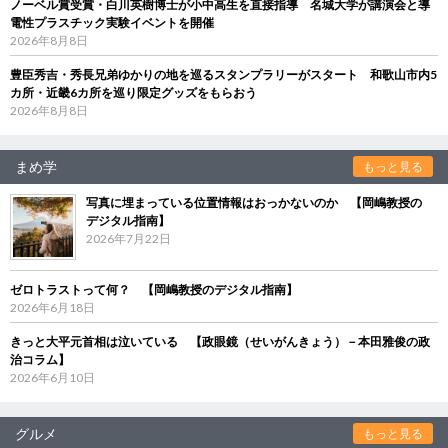
ノーベル賞受賞・白川英樹博士が小中高生を直接指導 名城大学が講演会と導
電性プラスチック実験イベントを開催
2026年8月8日
豊臣秀吉・秀長兄弟ゆかりの地を巡るスタンプラリーがスタート 和歌山市内5
カ所・近畿6カ所を巡り限定グッズをもらおう
2026年8月8日
まめ学
もっと見る
写真に埋まっている位置情報はおっかないのか 【岡嶋教授の
デジタル指南】
2026年7月22日
ゼロトラストって何？ 【岡嶋教授のデジタル指南】
2026年6月18日
きっと大平元首相は泣いている 【政眼鏡（せいがんきょう）－本田雅俊の政
治コラム】
2026年6月10日
グルメ
もっと見る