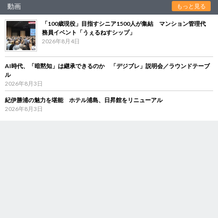
動画
もっと見る
「100歳現役」目指すシニア1500人が集結 マンション管理代
務員イベント「うぇるねすシップ」
2026年8月4日
AI時代、「暗黙知」は継承できるのか 「デジブレ」説明会／ラウンドテーブ
ル
2026年8月3日
紀伊勝浦の魅力を堪能 ホテル浦島、日昇館をリニューアル
2026年8月3日