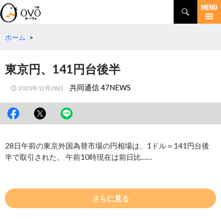
検
索
コ
ン
テ
ホーム
>
ン
ツ
東京円、141円台後半
へ
移
共同通信 47NEWS
2023年12月28日
動
28日午前の東京外国為替市場の円相場は、1ドル＝141円台後
半で取引された。 午前10時現在は前日比……
さらに見る