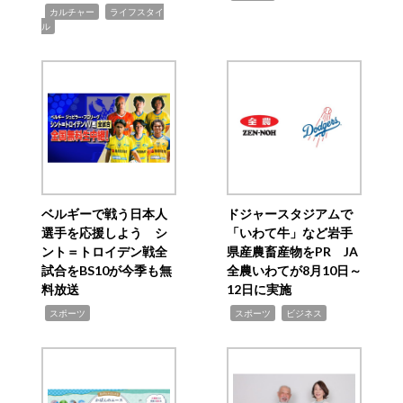
,
,
カルチャー
ライフスタイ
ル
ベルギーで戦う日本人
ドジャースタジアムで
選手を応援しよう シ
「いわて牛」など岩手
ント＝トロイデン戦全
県産農畜産物をPR JA
試合をBS10が今季も無
全農いわてが8月10日～
料放送
12日に実施
,
,
,
スポーツ
スポーツ
ビジネス