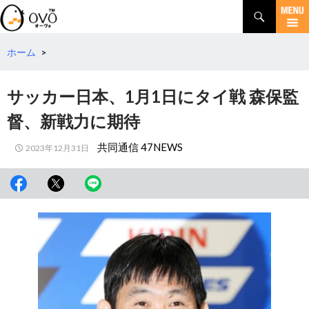
検
索
コ
ン
テ
ホーム
>
ン
ツ
サッカー日本、1月1日にタイ戦 森保監
へ
移
督、新戦力に期待
動
共同通信 47NEWS
2023年12月31日