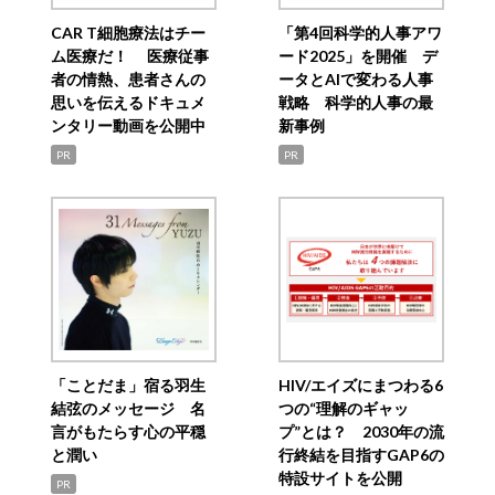
CAR T細胞療法はチー
「第4回科学的人事アワ
ム医療だ！ 医療従事
ード2025」を開催 デ
者の情熱、患者さんの
ータとAIで変わる人事
思いを伝えるドキュメ
戦略 科学的人事の最
ンタリー動画を公開中
新事例
PR
PR
「ことだま」宿る羽生
HIV/エイズにまつわる6
結弦のメッセージ 名
つの“理解のギャッ
言がもたらす心の平穏
プ”とは？ 2030年の流
と潤い
行終結を目指すGAP6の
特設サイトを公開
PR