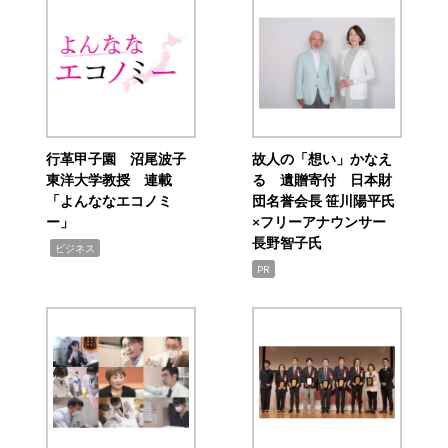
行革甲子園 沼尾波子
故人の「想い」かなえ
東洋大学教授 連載
る 遺贈寄付 日本財
「よんななエコノミ
団名誉会長 笹川陽平氏
ー」
×フリーアナウンサー
長野智子氏
,
ビジネス
PR