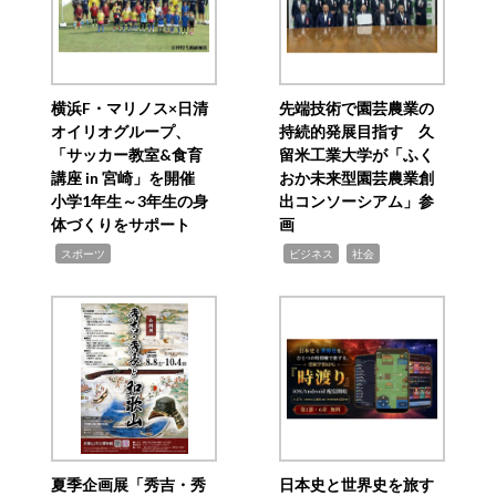
横浜F・マリノス×日清
先端技術で園芸農業の
オイリオグループ、
持続的発展目指す 久
「サッカー教室&食育
留米工業大学が「ふく
講座 in 宮崎」を開催
おか未来型園芸農業創
小学1年生～3年生の身
出コンソーシアム」参
体づくりをサポート
画
,
,
,
スポーツ
ビジネス
社会
夏季企画展「秀吉・秀
日本史と世界史を旅す