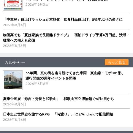
2026年8月5日
「中東発」値上げラッシュが本格化 飲食料品値上げ、約3年ぶりの多さに
2026年8月4日
物価高でも「夏は家族で長距離ドライブ」 宿泊ドライブ予算4万円超、渋滞・
猛暑への備えも必須
2026年8月3日
カルチャー
もっと見る
55年間、京の街を走り続けてきた車両 嵐山線・モボ301形、
運行開始55周年イベントを開催
2026年8月6日
夏季企画展「秀吉・秀長と和歌山」 和歌山市立博物館で8月8日から
2026年8月6日
日本史と世界史を旅するRPG 「時渡り」、iOS/Androidで配信開始
2026年8月6日