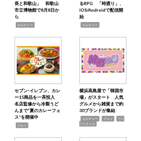
長と和歌山」 和歌山
るRPG 「時渡り」、
市立博物館で8月8日か
iOS/Androidで配信開
ら
始
,
,
カルチャー
カルチャー
セブン‐イレブン、カレ
横浜高島屋で「韓国市
ー15商品を一斉投入
場」がスタート 人気
名店監修から冷製うど
グルメから雑貨まで約
んまで“夏のカレーフェ
30ブランドが集結
ス”を開催中
,
,
,
カルチャー
グルメ
ライ
フスタイル
,
グルメ