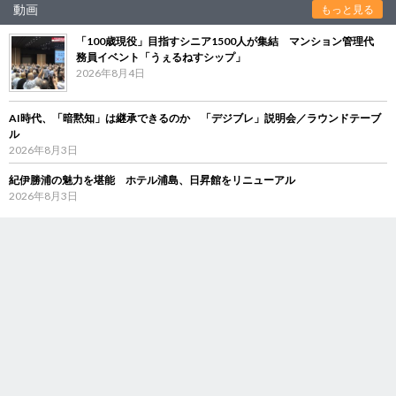
動画
もっと見る
「100歳現役」目指すシニア1500人が集結 マンション管理代
務員イベント「うぇるねすシップ」
2026年8月4日
AI時代、「暗黙知」は継承できるのか 「デジブレ」説明会／ラウンドテーブ
ル
2026年8月3日
紀伊勝浦の魅力を堪能 ホテル浦島、日昇館をリニューアル
2026年8月3日