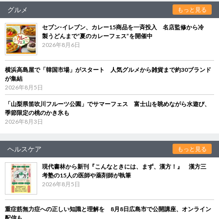
グルメ
もっと見る
セブン‐イレブン、カレー15商品を一斉投入 名店監修から冷
製うどんまで“夏のカレーフェス”を開催中
2026年8月6日
横浜高島屋で「韓国市場」がスタート 人気グルメから雑貨まで約30ブランド
が集結
2026年8月5日
「山梨県笛吹川フルーツ公園」でサマーフェス 富士山を眺めながら水遊び、
季節限定の桃のかき氷も
2026年8月3日
ヘルスケア
もっと見る
現代書林から新刊『こんなときには、まず、漢方！』 漢方三
考塾の15人の医師や薬剤師が執筆
2026年8月5日
重症筋無力症への正しい知識と理解を 8月8日広島市で公開講座、オンライン
配信も