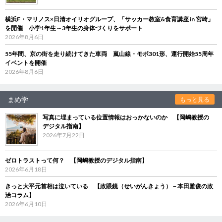
横浜F・マリノス×日清オイリオグループ、「サッカー教室&食育講座 in 宮崎」
を開催 小学1年生～3年生の身体づくりをサポート
2026年8月6日
55年間、京の街を走り続けてきた車両 嵐山線・モボ301形、運行開始55周年
イベントを開催
2026年8月6日
まめ学
もっと見る
写真に埋まっている位置情報はおっかないのか 【岡嶋教授の
デジタル指南】
2026年7月22日
ゼロトラストって何？ 【岡嶋教授のデジタル指南】
2026年6月18日
きっと大平元首相は泣いている 【政眼鏡（せいがんきょう）－本田雅俊の政
治コラム】
2026年6月10日