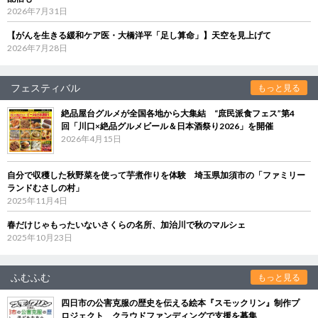
2026年7月31日
【がんを生きる緩和ケア医・大橋洋平「足し算命」】天空を見上げて
2026年7月28日
フェスティバル
もっと見る
絶品屋台グルメが全国各地から大集結 “庶民派食フェス”第4
回「川口×絶品グルメビール＆日本酒祭り2026」を開催
2026年4月15日
自分で収穫した秋野菜を使って芋煮作りを体験 埼玉県加須市の「ファミリー
ランドむさしの村」
2025年11月4日
春だけじゃもったいないさくらの名所、加治川で秋のマルシェ
2025年10月23日
ふむふむ
もっと見る
四日市の公害克服の歴史を伝える絵本『スモックリン』制作プ
ロジェクト クラウドファンディングで支援を募集