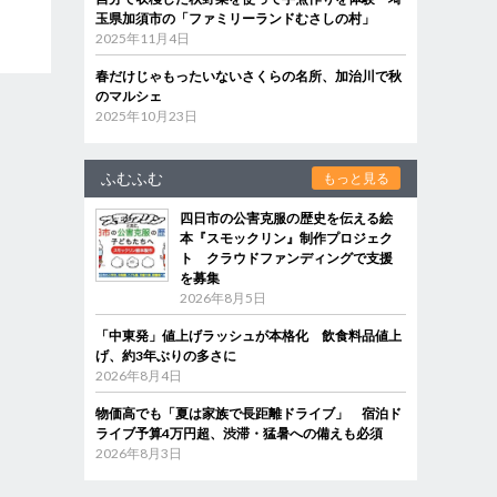
玉県加須市の「ファミリーランドむさしの村」
2025年11月4日
春だけじゃもったいないさくらの名所、加治川で秋
のマルシェ
2025年10月23日
ふむふむ
もっと見る
四日市の公害克服の歴史を伝える絵
本『スモックリン』制作プロジェク
ト クラウドファンディングで支援
を募集
2026年8月5日
「中東発」値上げラッシュが本格化 飲食料品値上
げ、約3年ぶりの多さに
2026年8月4日
物価高でも「夏は家族で長距離ドライブ」 宿泊ド
ライブ予算4万円超、渋滞・猛暑への備えも必須
2026年8月3日