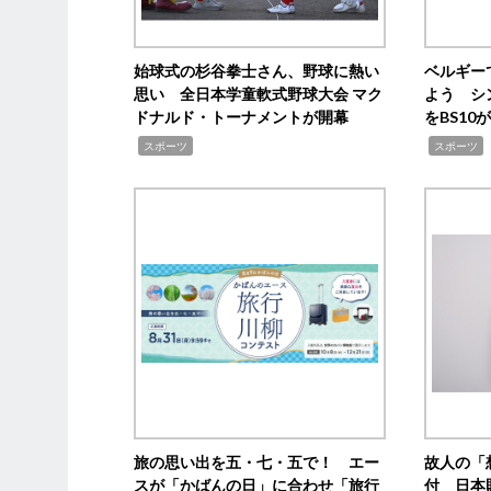
始球式の杉谷拳士さん、野球に熱い
ベルギー
思い 全日本学童軟式野球大会 マク
よう シ
ドナルド・トーナメントが開幕
をBS1
,
,
スポーツ
スポーツ
旅の思い出を五・七・五で！ エー
故人の「
スが「かばんの日」に合わせ「旅行
付 日本