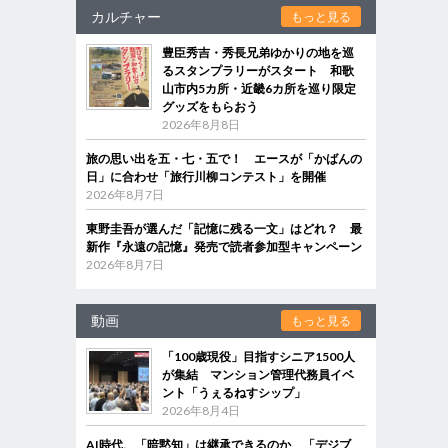
カルチャー
もっと見る
豊臣秀吉・秀長兄弟ゆかりの地を巡
るスタンプラリーがスタート 和歌
山市内5カ所・近畿6カ所を巡り限定
グッズをもらおう
2026年8月8日
旅の思い出を五・七・五で！ エースが「かばんの
日」に合わせ「旅行川柳コンテスト」を開催
2026年8月7日
東野圭吾が選んだ「記憶に残る一文」はどれ？ 最
新作『永遠の記憶』発売で読者参加型キャンペーン
2026年8月7日
動画
もっと見る
「100歳現役」目指すシニア1500人
が集結 マンション管理代務員イベ
ント「うぇるねすシップ」
2026年8月4日
AI時代、「暗黙知」は継承できるのか 「デジブ