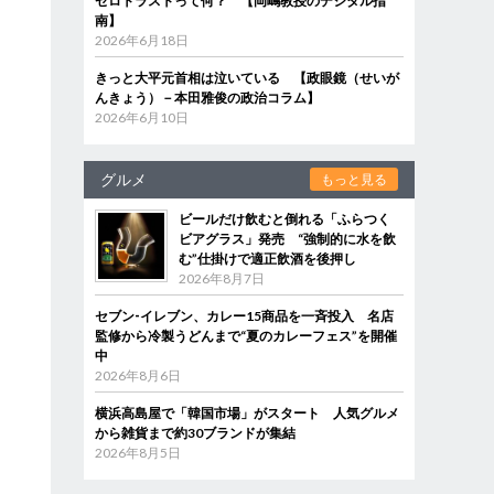
ゼロトラストって何？ 【岡嶋教授のデジタル指
南】
2026年6月18日
きっと大平元首相は泣いている 【政眼鏡（せいが
んきょう）－本田雅俊の政治コラム】
2026年6月10日
グルメ
もっと見る
ビールだけ飲むと倒れる「ふらつく
ビアグラス」発売 “強制的に水を飲
む”仕掛けで適正飲酒を後押し
2026年8月7日
セブン‐イレブン、カレー15商品を一斉投入 名店
監修から冷製うどんまで“夏のカレーフェス”を開催
中
2026年8月6日
横浜高島屋で「韓国市場」がスタート 人気グルメ
から雑貨まで約30ブランドが集結
2026年8月5日