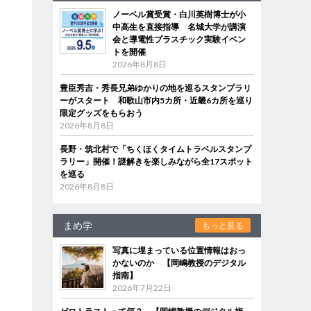
ノーベル賞受賞・白川英樹博士が小
中高生を直接指導 名城大学が講演
会と導電性プラスチック実験イベン
トを開催
2026年8月8日
豊臣秀吉・秀長兄弟ゆかりの地を巡るスタンプラリ
ーがスタート 和歌山市内5カ所・近畿6カ所を巡り
限定グッズをもらおう
2026年8月8日
長野・筑北村で「ちくほくタイムトラベルスタンプ
ラリー」開催！謎解きを楽しみながら全17スポット
を巡る
2026年8月8日
まめ学
もっと見る
写真に埋まっている位置情報はおっ
かないのか 【岡嶋教授のデジタル
指南】
2026年7月22日