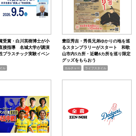
賞受賞・白川英樹博士が小
豊臣秀吉・秀長兄弟ゆかりの地を巡
直接指導 名城大学が講演
るスタンプラリーがスタート 和歌
性プラスチック実験イベン
山市内5カ所・近畿6カ所を巡り限定
グッズをもらおう
,
,
イル
カルチャー
ライフスタイル