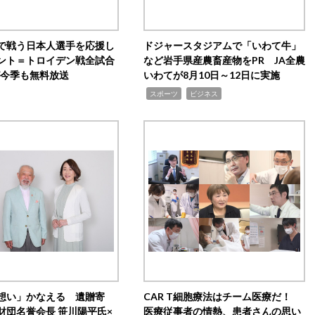
で戦う日本人選手を応援し
ドジャースタジアムで「いわて牛」
ント＝トロイデン戦全試合
など岩手県産農畜産物をPR JA全農
0が今季も無料放送
いわてが8月10日～12日に実施
,
,
スポーツ
ビジネス
想い」かなえる 遺贈寄
CAR T細胞療法はチーム医療だ！
財団名誉会長 笹川陽平氏×
医療従事者の情熱、患者さんの思い