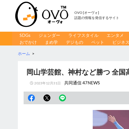
OVO [オーヴォ]
話題の情報を発信するサイト
コンテンツへ移動
検
SDGs
ジェンダー
ライフスタイル
エンタメ
索
おでかけ
まめ学
デジもの
ペット
ビジネ
ホーム
>
岡山学芸館、神村など勝つ 全国
共同通信 47NEWS
2023年12月31日