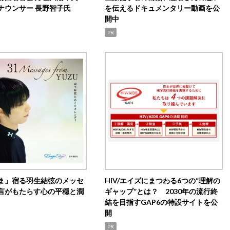
ナウンサー 長野智子氏
を伝えるドキュメンタリー動画を公
開中
PR
ま」宿る羽生結弦のメッセ
HIV/エイズにまつわる6つの“理解の
言がもたらす心の平穏と潤
ギャップ”とは？ 2030年の流行終
結を目指すGAP6の特設サイトを公
開
PR