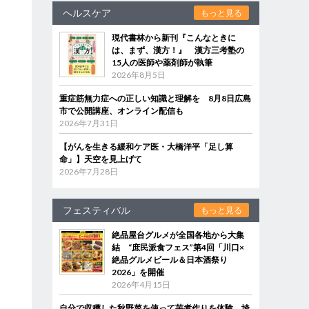
ヘルスケア
もっと見る
現代書林から新刊『こんなときに
は、まず、漢方！』 漢方三考塾の
15人の医師や薬剤師が執筆
2026年8月5日
重症筋無力症への正しい知識と理解を 8月8日広島
市で公開講座、オンライン配信も
2026年7月31日
【がんを生きる緩和ケア医・大橋洋平「足し算
命」】天空を見上げて
2026年7月28日
フェスティバル
もっと見る
絶品屋台グルメが全国各地から大集
結 “庶民派食フェス”第4回「川口×
絶品グルメビール＆日本酒祭り
2026」を開催
2026年4月15日
自分で収穫した秋野菜を使って芋煮作りを体験 埼