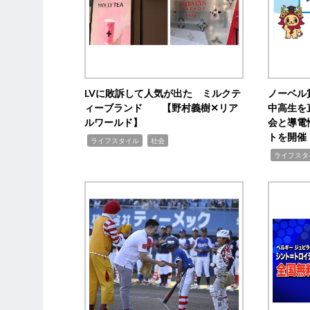
LVに敗訴して人気が出た ミルクテ
ノーベル
ィーブランド 【野村義樹✕リア
中高生を
ルワールド】
会と導電
トを開催
,
,
ライフスタイル
社会
,
ライフスタ