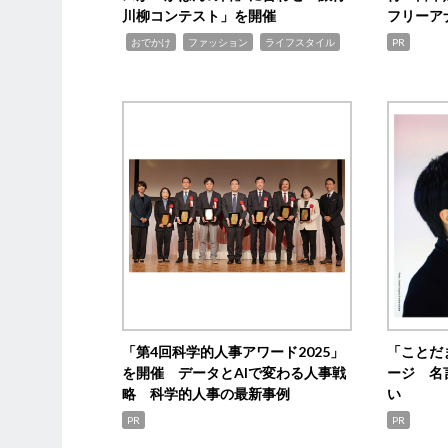
川柳コンテスト」を開催
フリーア
,
,
,
おでかけ
ファッション
ライフスタイル
PR
「第4回科学的人事アワード2025」
「ことだ
を開催 データとAIで変わる人事戦
ージ 名
略 科学的人事の最新事例
い
PR
PR