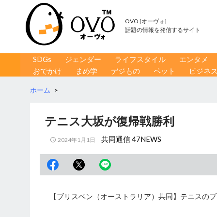
OVO [オーヴォ]
話題の情報を発信するサイト
コンテンツへ移動
検
SDGs
ジェンダー
ライフスタイル
エンタメ
索
おでかけ
まめ学
デジもの
ペット
ビジネ
ホーム
>
テニス大坂が復帰戦勝利
共同通信 47NEWS
2024年1月1日
【ブリスベン（オーストラリア）共同】テニスのブ