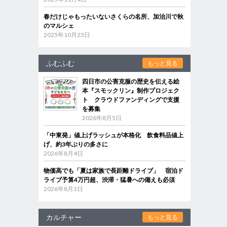
春だけじゃもったいないさくらの名所、加治川で秋
のマルシェ
2025年10月23日
ふむふむ
もっと見る
四日市の公害克服の歴史を伝える絵
本『スモックリン』制作プロジェク
ト クラウドファンディングで支援
を募集
2026年8月5日
「中東発」値上げラッシュが本格化 飲食料品値上
げ、約3年ぶりの多さに
2026年8月4日
物価高でも「夏は家族で長距離ドライブ」 宿泊ド
ライブ予算4万円超、渋滞・猛暑への備えも必須
2026年8月3日
カルチャー
もっと見る