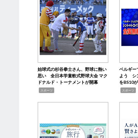
始球式の杉谷拳士さん、野球に熱い
ベルギー
思い 全日本学童軟式野球大会 マク
よう シ
ドナルド・トーナメントが開幕
をBS1
,
,
スポーツ
スポーツ