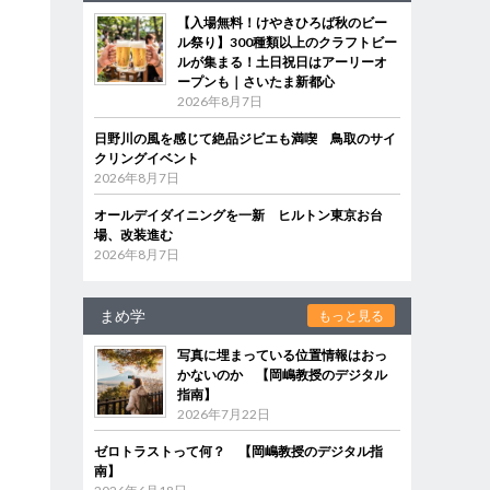
【入場無料！けやきひろば秋のビー
ル祭り】300種類以上のクラフトビー
ルが集まる！土日祝日はアーリーオ
ープンも｜さいたま新都心
2026年8月7日
日野川の風を感じて絶品ジビエも満喫 鳥取のサイ
クリングイベント
2026年8月7日
オールデイダイニングを一新 ヒルトン東京お台
場、改装進む
2026年8月7日
まめ学
もっと見る
写真に埋まっている位置情報はおっ
かないのか 【岡嶋教授のデジタル
指南】
2026年7月22日
ゼロトラストって何？ 【岡嶋教授のデジタル指
南】