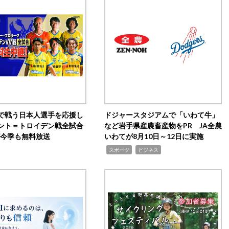
で戦う日本人選手を応援し
ドジャースタジアムで「いわて牛」
ント＝トロイデン戦全試合
など岩手県産農畜産物をPR JA全農
0が今季も無料放送
いわてが8月10日～12日に実施
,
,
スポーツ
ビジネス