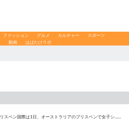
ファッション
グルメ
カルチャー
スポーツ
ス
動画
はばたけラボ
リスベン国際は1日、オーストラリアのブリスベンで女子シ……