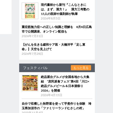
現代書林から新刊『こんなときに
は、まず、漢方！』 漢方三考塾の
15人の医師や薬剤師が執筆
2026年8月5日
重症筋無力症への正しい知識と理解を 8月8日広島
市で公開講座、オンライン配信も
2026年7月31日
【がんを生きる緩和ケア医・大橋洋平「足し算
命」】天空を見上げて
2026年7月28日
フェスティバル
もっと見る
絶品屋台グルメが全国各地から大集
結 “庶民派食フェス”第4回「川口×
絶品グルメビール＆日本酒祭り
2026」を開催
2026年4月15日
自分で収穫した秋野菜を使って芋煮作りを体験 埼
玉県加須市の「ファミリーランドむさしの村」
2025年11月4日