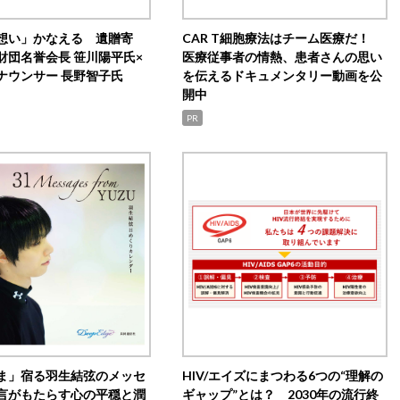
想い」かなえる 遺贈寄
CAR T細胞療法はチーム医療だ！
財団名誉会長 笹川陽平氏×
医療従事者の情熱、患者さんの思い
ナウンサー 長野智子氏
を伝えるドキュメンタリー動画を公
開中
PR
ま」宿る羽生結弦のメッセ
HIV/エイズにまつわる6つの“理解の
言がもたらす心の平穏と潤
ギャップ”とは？ 2030年の流行終