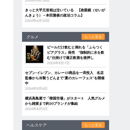
2026年6月18日
きっと大平元首相は泣いている 【政眼鏡（せいが
んきょう）－本田雅俊の政治コラム】
2026年6月10日
グルメ
もっと見る
ビールだけ飲むと倒れる「ふらつく
ビアグラス」発売 “強制的に水を飲
む”仕掛けで適正飲酒を後押し
2026年8月7日
セブン‐イレブン、カレー15商品を一斉投入 名店
監修から冷製うどんまで“夏のカレーフェス”を開催
中
2026年8月6日
横浜高島屋で「韓国市場」がスタート 人気グルメ
から雑貨まで約30ブランドが集結
2026年8月5日
ヘルスケア
もっと見る