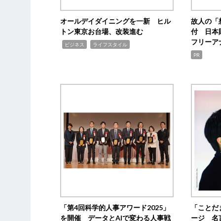
オールデイダイニングを一新 ヒル
故人の「
トン東京お台場、改装進む
付 日本
フリーア
,
,
ビジネス
ライフスタイル
PR
「第4回科学的人事アワード2025」
「ことだ
を開催 データとAIで変わる人事戦
ージ 名