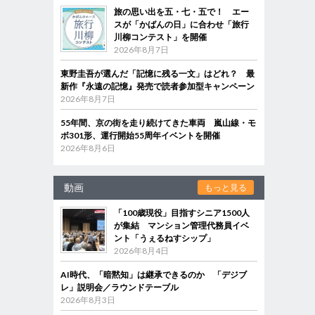
旅の思い出を五・七・五で！ エー
スが「かばんの日」に合わせ「旅行
川柳コンテスト」を開催
2026年8月7日
東野圭吾が選んだ「記憶に残る一文」はどれ？ 最
新作『永遠の記憶』発売で読者参加型キャンペーン
2026年8月7日
55年間、京の街を走り続けてきた車両 嵐山線・モ
ボ301形、運行開始55周年イベントを開催
2026年8月6日
動画
もっと見る
「100歳現役」目指すシニア1500人
が集結 マンション管理代務員イベ
ント「うぇるねすシップ」
2026年8月4日
AI時代、「暗黙知」は継承できるのか 「デジブ
レ」説明会／ラウンドテーブル
2026年8月3日