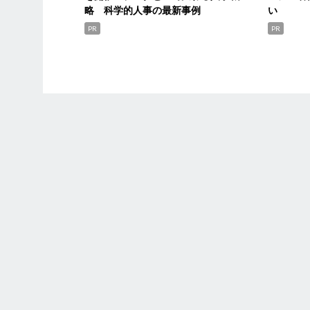
略 科学的人事の最新事例
い
PR
PR