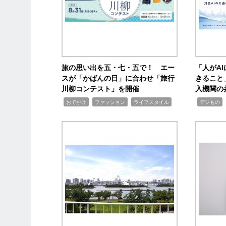
旅の思い出を五・七・五で！ エー
「人がA
スが「かばんの日」に合わせ「旅行
きること
川柳コンテスト」を開催
入機関の
,
,
,
,
,
おでかけ
ファッション
ライフスタイル
デジもの