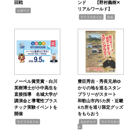
回戦
ンド 【野村義樹✕
リアルワールド】
,
スポーツ
,
,
ライフスタイル
社会
ノーベル賞受賞・白川
豊臣秀吉・秀長兄弟ゆ
英樹博士が小中高生を
かりの地を巡るスタン
直接指導 名城大学が
プラリーがスタート
講演会と導電性プラス
和歌山市内5カ所・近畿
チック実験イベントを
6カ所を巡り限定グッズ
開催
をもらおう
,
,
,
ライフスタイル
カルチャー
ライフスタイ
ル