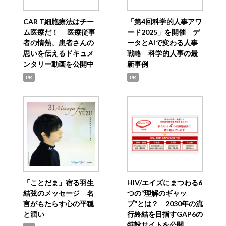
CAR T細胞療法はチー
「第4回科学的人事アワ
ム医療だ！ 医療従事
ード2025」を開催 デ
者の情熱、患者さんの
ータとAIで変わる人事
思いを伝えるドキュメ
戦略 科学的人事の最
ンタリー動画を公開中
新事例
PR
PR
「ことだま」宿る羽生
HIV/エイズにまつわる6
結弦のメッセージ 名
つの“理解のギャッ
言がもたらす心の平穏
プ”とは？ 2030年の流
と潤い
行終結を目指すGAP6の
特設サイトを公開