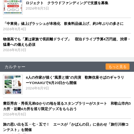
ロジェクト クラウドファンディングで支援を募集
2026年8月5日
「中東発」値上げラッシュが本格化 飲食料品値上げ、約3年ぶりの多さに
2026年8月4日
物価高でも「夏は家族で長距離ドライブ」 宿泊ドライブ予算4万円超、渋滞・
猛暑への備えも必須
2026年8月3日
カルチャー
もっと見る
6人の作家が描く“風景と猫”の共演 歌舞伎座そばのギャラリ
ーYOHAKUで8月20日から開催
2026年8月9日
豊臣秀吉・秀長兄弟ゆかりの地を巡るスタンプラリーがスタート 和歌山市内5
カ所・近畿6カ所を巡り限定グッズをもらおう
2026年8月8日
旅の思い出を五・七・五で！ エースが「かばんの日」に合わせ「旅行川柳コ
ンテスト」を開催