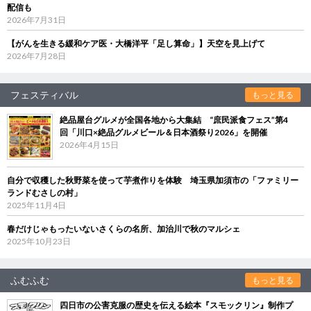
配信も
2026年7月31日
【がんを生きる緩和ケア医・大橋洋平「足し算命」】天空を見上げて
2026年7月28日
フェスティバル
もっと見る
絶品屋台グルメが全国各地から大集結 “庶民派食フェス”第4
回「川口×絶品グルメビール＆日本酒祭り2026」を開催
2026年4月15日
自分で収穫した秋野菜を使って芋煮作りを体験 埼玉県加須市の「ファミリー
ランドむさしの村」
2025年11月4日
春だけじゃもったいないさくらの名所、加治川で秋のマルシェ
2025年10月23日
ふむふむ
もっと見る
四日市の公害克服の歴史を伝える絵本『スモックリン』制作プ