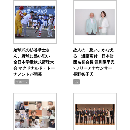
始球式の杉谷拳士さ
故人の「想い」かなえ
ん、野球に熱い思い
る 遺贈寄付 日本財
全日本学童軟式野球大
団名誉会長 笹川陽平氏
会 マクドナルド・トー
×フリーアナウンサー
ナメントが開幕
長野智子氏
,
スポーツ
PR