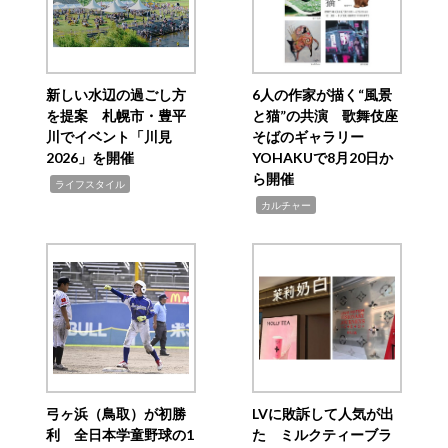
新しい水辺の過ごし方
6人の作家が描く“風景
を提案 札幌市・豊平
と猫”の共演 歌舞伎座
川でイベント「川見
そばのギャラリー
2026」を開催
YOHAKUで8月20日か
ら開催
,
ライフスタイル
,
カルチャー
弓ヶ浜（鳥取）が初勝
LVに敗訴して人気が出
利 全日本学童野球の1
た ミルクティーブラ