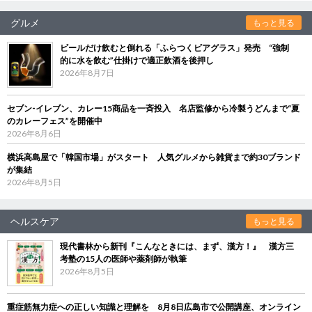
グルメ
もっと見る
ビールだけ飲むと倒れる「ふらつくビアグラス」発売 “強制
的に水を飲む”仕掛けで適正飲酒を後押し
2026年8月7日
セブン‐イレブン、カレー15商品を一斉投入 名店監修から冷製うどんまで“夏
のカレーフェス”を開催中
2026年8月6日
横浜高島屋で「韓国市場」がスタート 人気グルメから雑貨まで約30ブランド
が集結
2026年8月5日
ヘルスケア
もっと見る
現代書林から新刊『こんなときには、まず、漢方！』 漢方三
考塾の15人の医師や薬剤師が執筆
2026年8月5日
重症筋無力症への正しい知識と理解を 8月8日広島市で公開講座、オンライン