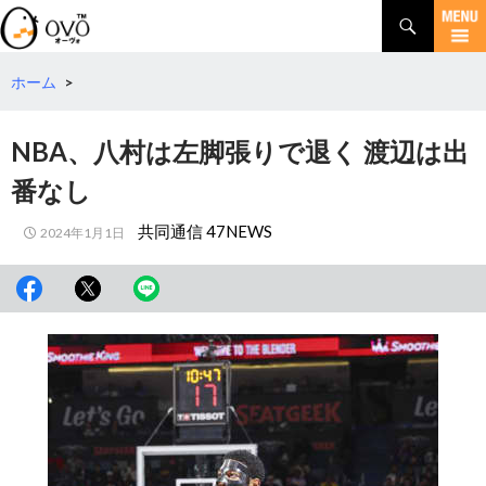
検
索
コ
ン
テ
ホーム
>
ン
ツ
NBA、八村は左脚張りで退く 渡辺は出
へ
移
番なし
動
共同通信 47NEWS
2024年1月1日