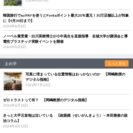
2026年8月9日
韓国旅行でau PAYを使うとPontaポイント最大20％還元！30万店舗以上が対象
に【9月30日まで】
2026年8月8日
ノーベル賞受賞・白川英樹博士が小中高生を直接指導 名城大学が講演会と導
電性プラスチック実験イベントを開催
2026年8月8日
まめ学
もっと見る
写真に埋まっている位置情報はおっかないのか 【岡嶋教授の
デジタル指南】
2026年7月22日
ゼロトラストって何？ 【岡嶋教授のデジタル指南】
2026年6月18日
きっと大平元首相は泣いている 【政眼鏡（せいがんきょう）－本田雅俊の政
治コラム】
2026年6月10日