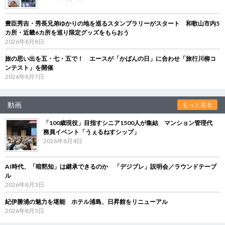
豊臣秀吉・秀長兄弟ゆかりの地を巡るスタンプラリーがスタート 和歌山市内5
カ所・近畿6カ所を巡り限定グッズをもらおう
2026年8月8日
旅の思い出を五・七・五で！ エースが「かばんの日」に合わせ「旅行川柳コ
ンテスト」を開催
2026年8月7日
動画
もっと見る
「100歳現役」目指すシニア1500人が集結 マンション管理代
務員イベント「うぇるねすシップ」
2026年8月4日
AI時代、「暗黙知」は継承できるのか 「デジブレ」説明会／ラウンドテーブ
ル
2026年8月3日
紀伊勝浦の魅力を堪能 ホテル浦島、日昇館をリニューアル
2026年8月3日