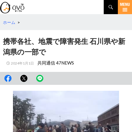
検
索
コ
ン
テ
ホーム
>
ン
ツ
携帯各社、地震で障害発生 石川県や新
へ
移
潟県の一部で
動
共同通信 47NEWS
2024年1月1日