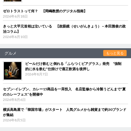
ゼロトラストって何？ 【岡嶋教授のデジタル指南】
2026年6月18日
きっと大平元首相は泣いている 【政眼鏡（せいがんきょう）－本田雅俊の政
治コラム】
2026年6月10日
グルメ
もっと見る
ビールだけ飲むと倒れる「ふらつくビアグラス」発売 “強制
的に水を飲む”仕掛けで適正飲酒を後押し
2026年8月7日
セブン‐イレブン、カレー15商品を一斉投入 名店監修から冷製うどんまで“夏
のカレーフェス”を開催中
2026年8月6日
横浜高島屋で「韓国市場」がスタート 人気グルメから雑貨まで約30ブランド
が集結
2026年8月5日