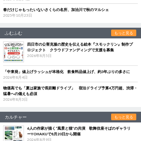
春だけじゃもったいないさくらの名所、加治川で秋のマルシェ
2025年10月23日
ふむふむ
もっと見る
四日市の公害克服の歴史を伝える絵本『スモックリン』制作プ
ロジェクト クラウドファンディングで支援を募集
2026年8月5日
「中東発」値上げラッシュが本格化 飲食料品値上げ、約3年ぶりの多さに
2026年8月4日
物価高でも「夏は家族で長距離ドライブ」 宿泊ドライブ予算4万円超、渋滞・
猛暑への備えも必須
2026年8月3日
カルチャー
もっと見る
6人の作家が描く“風景と猫”の共演 歌舞伎座そばのギャラリ
ーYOHAKUで8月20日から開催
2026年8月9日