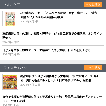
ヘルスケア
もっと見る
現代書林から新刊『こんなときには、まず、漢方！』 漢方三
考塾の15人の医師や薬剤師が執筆
2026年8月5日
重症筋無力症への正しい知識と理解を 8月8日広島市で公開講座、オンライン
配信も
2026年7月31日
【がんを生きる緩和ケア医・大橋洋平「足し算命」】天空を見上げて
2026年7月28日
フェスティバル
もっと見る
絶品屋台グルメが全国各地から大集結 “庶民派食フェス”第4
回「川口×絶品グルメビール＆日本酒祭り2026」を開催
2026年4月15日
自分で収穫した秋野菜を使って芋煮作りを体験 埼玉県加須市の「ファミリー
ランドむさしの村」
2025年11月4日