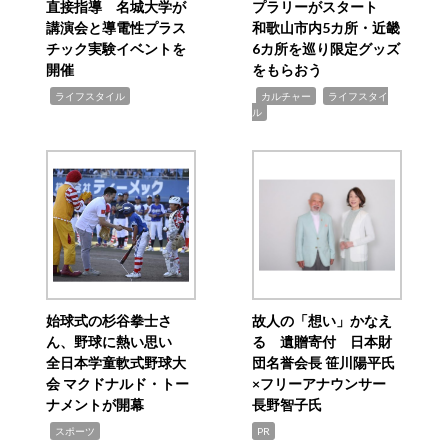
直接指導 名城大学が
プラリーがスタート
講演会と導電性プラス
和歌山市内5カ所・近畿
チック実験イベントを
6カ所を巡り限定グッズ
開催
をもらおう
,
,
,
ライフスタイル
カルチャー
ライフスタイ
ル
始球式の杉谷拳士さ
故人の「想い」かなえ
ん、野球に熱い思い
る 遺贈寄付 日本財
全日本学童軟式野球大
団名誉会長 笹川陽平氏
会 マクドナルド・トー
×フリーアナウンサー
ナメントが開幕
長野智子氏
,
スポーツ
PR