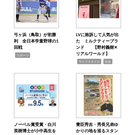
弓ヶ浜（鳥取）が初勝
LVに敗訴して人気が出
利 全日本学童野球の1
た ミルクティーブラ
回戦
ンド 【野村義樹✕
リアルワールド】
,
スポーツ
,
,
ライフスタイル
社会
ノーベル賞受賞・白川
豊臣秀吉・秀長兄弟ゆ
英樹博士が小中高生を
かりの地を巡るスタン