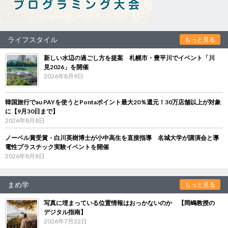
ライフスタイル
もっと見る
新しい水辺の過ごし方を提案 札幌市・豊平川でイベント「川
見2026」を開催
2026年8月9日
韓国旅行でau PAYを使うとPontaポイント最大20％還元！30万店舗以上が対象
に【9月30日まで】
2026年8月8日
ノーベル賞受賞・白川英樹博士が小中高生を直接指導 名城大学が講演会と導
電性プラスチック実験イベントを開催
2026年8月8日
まめ学
もっと見る
写真に埋まっている位置情報はおっかないのか 【岡嶋教授の
デジタル指南】
2026年7月22日