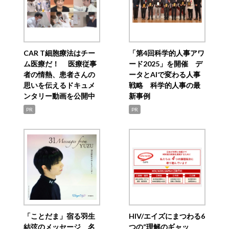
CAR T細胞療法はチー
「第4回科学的人事アワ
ム医療だ！ 医療従事
ード2025」を開催 デ
者の情熱、患者さんの
ータとAIで変わる人事
思いを伝えるドキュメ
戦略 科学的人事の最
ンタリー動画を公開中
新事例
PR
PR
「ことだま」宿る羽生
HIV/エイズにまつわる6
結弦のメッセージ 名
つの“理解のギャッ