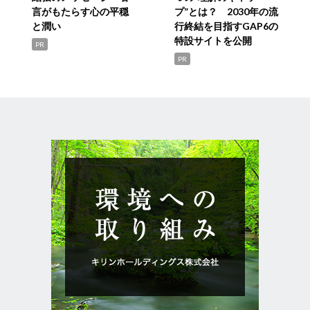
言がもたらす心の平穏
プ”とは？ 2030年の流
と潤い
行終結を目指すGAP6の
特設サイトを公開
PR
PR