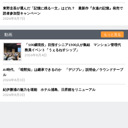
東野圭吾が選んだ「記憶に残る一文」はどれ？ 最新作『永遠の記憶』発売で
読者参加型キャンペーン
2026年8月7日
動画
もっと見る
「100歳現役」目指すシニア1500人が集結 マンション管理代
務員イベント「うぇるねすシップ」
2026年8月4日
AI時代、「暗黙知」は継承できるのか 「デジブレ」説明会／ラウンドテーブ
ル
2026年8月3日
紀伊勝浦の魅力を堪能 ホテル浦島、日昇館をリニューアル
2026年8月3日