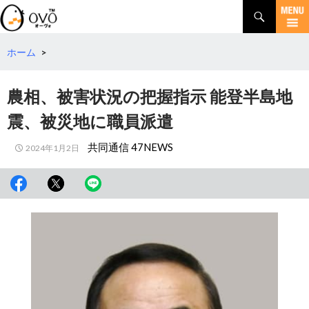
検
索
コ
ン
テ
ホーム
>
ン
ツ
農相、被害状況の把握指示 能登半島地
へ
移
震、被災地に職員派遣
動
共同通信 47NEWS
2024年1月2日