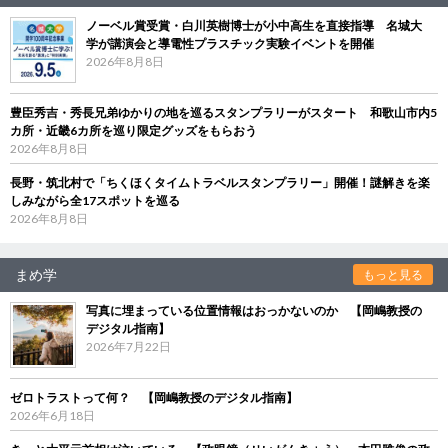
ノーベル賞受賞・白川英樹博士が小中高生を直接指導 名城大
学が講演会と導電性プラスチック実験イベントを開催
2026年8月8日
豊臣秀吉・秀長兄弟ゆかりの地を巡るスタンプラリーがスタート 和歌山市内5
カ所・近畿6カ所を巡り限定グッズをもらおう
2026年8月8日
長野・筑北村で「ちくほくタイムトラベルスタンプラリー」開催！謎解きを楽
しみながら全17スポットを巡る
2026年8月8日
まめ学
もっと見る
写真に埋まっている位置情報はおっかないのか 【岡嶋教授の
デジタル指南】
2026年7月22日
ゼロトラストって何？ 【岡嶋教授のデジタル指南】
2026年6月18日