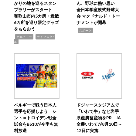
かりの地を巡るスタン
ん、野球に熱い思い
プラリーがスタート
全日本学童軟式野球大
和歌山市内5カ所・近畿
会 マクドナルド・トー
6カ所を巡り限定グッズ
ナメントが開幕
をもらおう
,
スポーツ
,
,
カルチャー
ライフスタイ
ル
ベルギーで戦う日本人
ドジャースタジアムで
選手を応援しよう シ
「いわて牛」など岩手
ント＝トロイデン戦全
県産農畜産物をPR JA
試合をBS10が今季も無
全農いわてが8月10日～
料放送
12日に実施