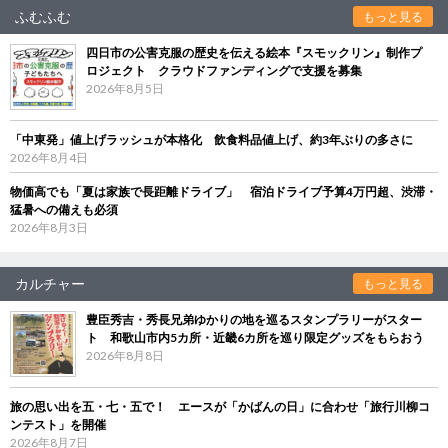
ふむふむ
もっと見る
四日市の公害克服の歴史を伝える絵本『スモックリン』制作プ
ロジェクト クラウドファンディングで支援を募集
2026年8月5日
「中東発」値上げラッシュが本格化 飲食料品値上げ、約3年ぶりの多さに
2026年8月4日
物価高でも「夏は家族で長距離ドライブ」 宿泊ドライブ予算4万円超、渋滞・
猛暑への備えも必須
2026年8月3日
カルチャー
もっと見る
豊臣秀吉・秀長兄弟ゆかりの地を巡るスタンプラリーがスター
ト 和歌山市内5カ所・近畿6カ所を巡り限定グッズをもらおう
2026年8月8日
旅の思い出を五・七・五で！ エースが「かばんの日」に合わせ「旅行川柳コ
ンテスト」を開催
2026年8月7日