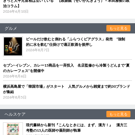
きっと大平元首相は泣いている 【政眼鏡（せいがんきょう）－本田雅俊の政
治コラム】
2026年6月10日
グルメ
もっと見る
ビールだけ飲むと倒れる「ふらつくビアグラス」発売 “強制
的に水を飲む”仕掛けで適正飲酒を後押し
2026年8月7日
セブン‐イレブン、カレー15商品を一斉投入 名店監修から冷製うどんまで“夏
のカレーフェス”を開催中
2026年8月6日
横浜高島屋で「韓国市場」がスタート 人気グルメから雑貨まで約30ブランド
が集結
2026年8月5日
ヘルスケア
もっと見る
現代書林から新刊『こんなときには、まず、漢方！』 漢方三
考塾の15人の医師や薬剤師が執筆