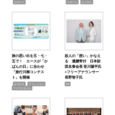
,
,
,
スポーツ
スポーツ
ビジネス
旅の思い出を五・七・
故人の「想い」かなえ
五で！ エースが「か
る 遺贈寄付 日本財
ばんの日」に合わせ
団名誉会長 笹川陽平氏
「旅行川柳コンテス
×フリーアナウンサー
ト」を開催
長野智子氏
,
,
,
おでかけ
ファッション
PR
ライフスタイル