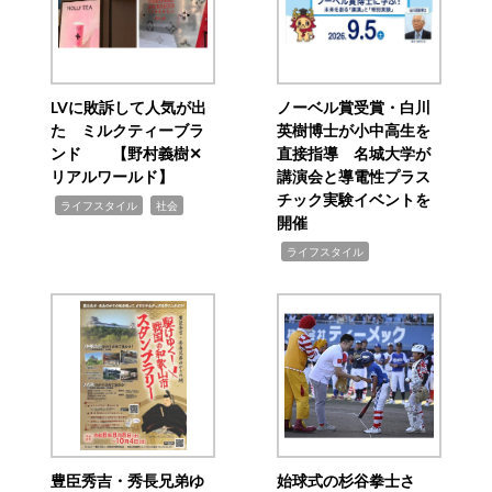
LVに敗訴して人気が出
ノーベル賞受賞・白川
た ミルクティーブラ
英樹博士が小中高生を
ンド 【野村義樹✕
直接指導 名城大学が
リアルワールド】
講演会と導電性プラス
チック実験イベントを
,
,
ライフスタイル
社会
開催
,
ライフスタイル
豊臣秀吉・秀長兄弟ゆ
始球式の杉谷拳士さ