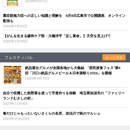
2026年8月5日
重症筋無力症への正しい知識と理解を 8月8日広島市で公開講座、オンライン
配信も
2026年7月31日
【がんを生きる緩和ケア医・大橋洋平「足し算命」】天空を見上げて
2026年7月28日
フェスティバル
もっと見る
絶品屋台グルメが全国各地から大集結 “庶民派食フェス”第4
回「川口×絶品グルメビール＆日本酒祭り2026」を開催
2026年4月15日
自分で収穫した秋野菜を使って芋煮作りを体験 埼玉県加須市の「ファミリー
ランドむさしの村」
2025年11月4日
春だけじゃもったいないさくらの名所、加治川で秋のマルシェ
2025年10月23日