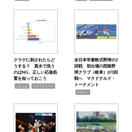
クラゲに刺されたらど
全日本学童軟式野球の2
うする？ 真水で洗う
回戦 初出場の西陵野
のはNG、正しい応急処
球クラブ（岐阜）が3回
置を知っておこう
戦へ マクドナルド・
トーナメント
,
,
ふむふむ
ライフスタイル
,
スポーツ