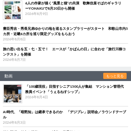
6人の作家が描く“風景と猫”の共演 歌舞伎座そばのギャラリ
ーYOHAKUで8月20日から開催
2026年8月9日
豊臣秀吉・秀長兄弟ゆかりの地を巡るスタンプラリーがスタート 和歌山市内5
カ所・近畿6カ所を巡り限定グッズをもらおう
2026年8月8日
旅の思い出を五・七・五で！ エースが「かばんの日」に合わせ「旅行川柳コ
ンテスト」を開催
2026年8月7日
動画
もっと見る
「100歳現役」目指すシニア1500人が集結 マンション管理代
務員イベント「うぇるねすシップ」
2026年8月4日
AI時代、「暗黙知」は継承できるのか 「デジブレ」説明会／ラウンドテーブ
ル
2026年8月3日