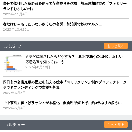
自分で収穫した秋野菜を使って芋煮作りを体験 埼玉県加須市の「ファミリー
ランドむさしの村」
2025年11月4日
春だけじゃもったいないさくらの名所、加治川で秋のマルシェ
2025年10月23日
ふむふむ
もっと見る
クラゲに刺されたらどうする？ 真水で洗うのはNG、正しい
応急処置を知っておこう
2026年8月10日
四日市の公害克服の歴史を伝える絵本『スモックリン』制作プロジェクト ク
ラウドファンディングで支援を募集
2026年8月5日
「中東発」値上げラッシュが本格化 飲食料品値上げ、約3年ぶりの多さに
2026年8月4日
カルチャー
もっと見る