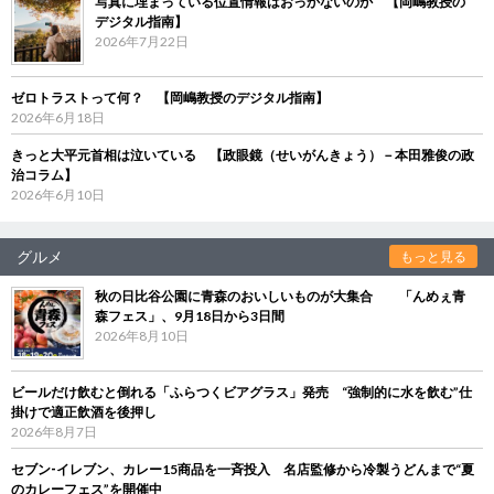
写真に埋まっている位置情報はおっかないのか 【岡嶋教授の
デジタル指南】
2026年7月22日
ゼロトラストって何？ 【岡嶋教授のデジタル指南】
2026年6月18日
きっと大平元首相は泣いている 【政眼鏡（せいがんきょう）－本田雅俊の政
治コラム】
2026年6月10日
グルメ
もっと見る
秋の日比谷公園に青森のおいしいものが大集合 「んめぇ青
森フェス」、9月18日から3日間
2026年8月10日
ビールだけ飲むと倒れる「ふらつくビアグラス」発売 “強制的に水を飲む”仕
掛けで適正飲酒を後押し
2026年8月7日
セブン‐イレブン、カレー15商品を一斉投入 名店監修から冷製うどんまで“夏
のカレーフェス”を開催中