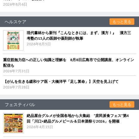
2026年8月6日
ヘルスケア
もっと見る
現代書林から新刊『こんなときには、まず、漢方！』 漢方三
考塾の15人の医師や薬剤師が執筆
2026年8月5日
重症筋無力症への正しい知識と理解を 8月8日広島市で公開講座、オンライン
配信も
2026年7月31日
【がんを生きる緩和ケア医・大橋洋平「足し算命」】天空を見上げて
2026年7月28日
フェスティバル
もっと見る
絶品屋台グルメが全国各地から大集結 “庶民派食フェス”第4
回「川口×絶品グルメビール＆日本酒祭り2026」を開催
2026年4月15日