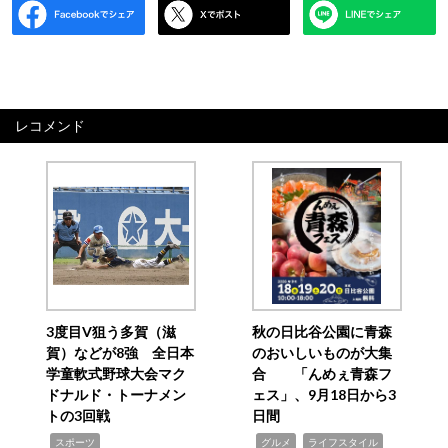
レコメンド
3度目V狙う多賀（滋
秋の日比谷公園に青森
賀）などが8強 全日本
のおいしいものが大集
学童軟式野球大会マク
合 「んめぇ青森フ
ドナルド・トーナメン
ェス」、9月18日から3
トの3回戦
日間
,
,
,
スポーツ
グルメ
ライフスタイル