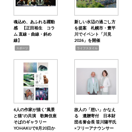
魂込め、あふれる躍動
新しい水辺の過ごし方
感 【正田裕生 コラ
を提案 札幌市・豊平
ム 直線・曲線・斜め
川でイベント「川見
線】
2026」を開催
,
,
スポーツ
ライフスタイル
6人の作家が描く“風景
故人の「想い」かなえ
と猫”の共演 歌舞伎座
る 遺贈寄付 日本財
そばのギャラリー
団名誉会長 笹川陽平氏
YOHAKUで8月20日か
×フリーアナウンサー