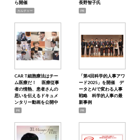
ら開催
長野智子氏
,
カルチャー
PR
CAR T細胞療法はチー
「第4回科学的人事アワ
ム医療だ！ 医療従事
ード2025」を開催 デ
者の情熱、患者さんの
ータとAIで変わる人事
思いを伝えるドキュメ
戦略 科学的人事の最
ンタリー動画を公開中
新事例
PR
PR