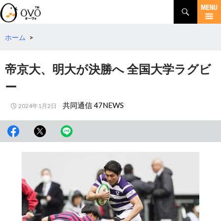
検
索
コ
ン
テ
ホーム
>
ン
ツ
帝京大、明大が決勝へ 全国大学ラグビ
へ
移
ー
動
共同通信 47NEWS
2024年1月2日