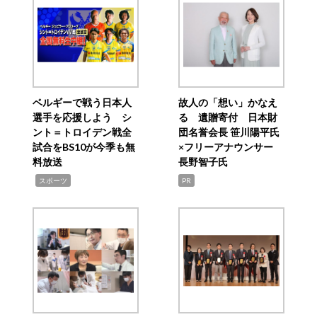
ベルギーで戦う日本人
故人の「想い」かなえ
選手を応援しよう シ
る 遺贈寄付 日本財
ント＝トロイデン戦全
団名誉会長 笹川陽平氏
試合をBS10が今季も無
×フリーアナウンサー
料放送
長野智子氏
,
スポーツ
PR