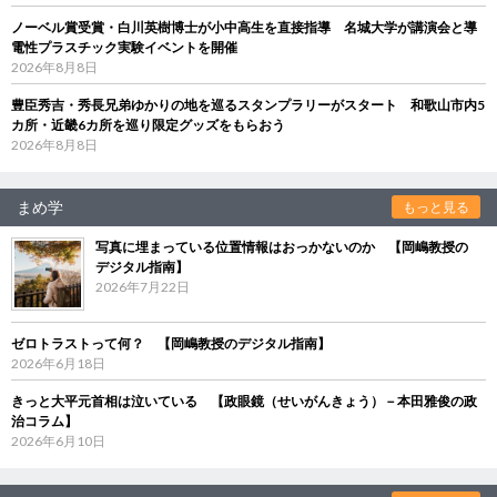
ノーベル賞受賞・白川英樹博士が小中高生を直接指導 名城大学が講演会と導
電性プラスチック実験イベントを開催
2026年8月8日
豊臣秀吉・秀長兄弟ゆかりの地を巡るスタンプラリーがスタート 和歌山市内5
カ所・近畿6カ所を巡り限定グッズをもらおう
2026年8月8日
まめ学
もっと見る
写真に埋まっている位置情報はおっかないのか 【岡嶋教授の
デジタル指南】
2026年7月22日
ゼロトラストって何？ 【岡嶋教授のデジタル指南】
2026年6月18日
きっと大平元首相は泣いている 【政眼鏡（せいがんきょう）－本田雅俊の政
治コラム】
2026年6月10日