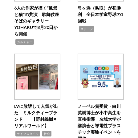
6人の作家が描く“風景
弓ヶ浜（鳥取）が初勝
と猫”の共演 歌舞伎座
利 全日本学童野球の1
そばのギャラリー
回戦
YOHAKUで8月20日か
,
スポーツ
ら開催
,
カルチャー
LVに敗訴して人気が出
ノーベル賞受賞・白川
た ミルクティーブラ
英樹博士が小中高生を
ンド 【野村義樹✕
直接指導 名城大学が
リアルワールド】
講演会と導電性プラス
チック実験イベントを
,
,
ライフスタイル
社会