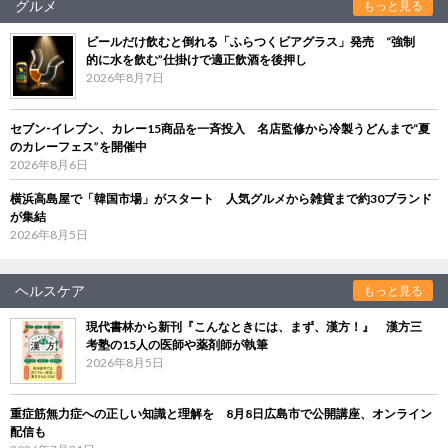
グルメ
もっと見る
ビールだけ飲むと倒れる「ふらつくビアグラス」発売 “強制
的に水を飲む”仕掛けで適正飲酒を後押し
2026年8月7日
セブン‐イレブン、カレー15商品を一斉投入 名店監修から冷製うどんまで“夏
のカレーフェス”を開催中
2026年8月6日
横浜高島屋で「韓国市場」がスタート 人気グルメから雑貨まで約30ブランド
が集結
2026年8月5日
ヘルスケア
もっと見る
現代書林から新刊『こんなときには、まず、漢方！』 漢方三
考塾の15人の医師や薬剤師が執筆
2026年8月5日
重症筋無力症への正しい知識と理解を 8月8日広島市で公開講座、オンライン
配信も