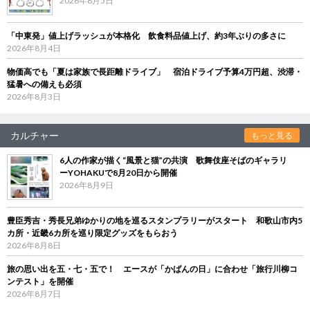
2026年8月5日
「中東発」値上げラッシュが本格化 飲食料品値上げ、約3年ぶりの多さに
2026年8月4日
物価高でも「夏は家族で長距離ドライブ」 宿泊ドライブ予算4万円超、渋滞・
猛暑への備えも必須
2026年8月3日
カルチャー
もっと見る
6人の作家が描く“風景と猫”の共演 歌舞伎座そばのギャラリ
ーYOHAKUで8月20日から開催
2026年8月9日
豊臣秀吉・秀長兄弟ゆかりの地を巡るスタンプラリーがスタート 和歌山市内5
カ所・近畿6カ所を巡り限定グッズをもらおう
2026年8月8日
旅の思い出を五・七・五で！ エースが「かばんの日」に合わせ「旅行川柳コ
ンテスト」を開催
2026年8月7日