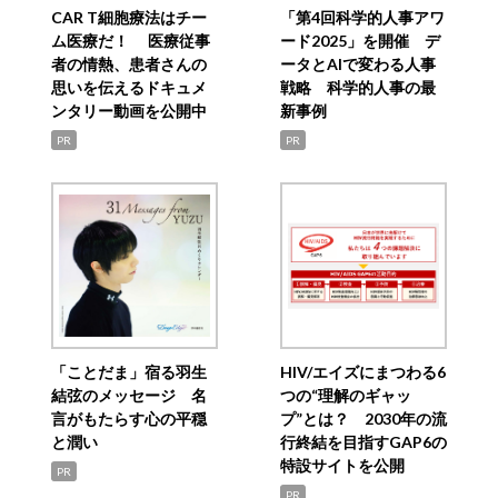
CAR T細胞療法はチー
「第4回科学的人事アワ
ム医療だ！ 医療従事
ード2025」を開催 デ
者の情熱、患者さんの
ータとAIで変わる人事
思いを伝えるドキュメ
戦略 科学的人事の最
ンタリー動画を公開中
新事例
PR
PR
「ことだま」宿る羽生
HIV/エイズにまつわる6
結弦のメッセージ 名
つの“理解のギャッ
言がもたらす心の平穏
プ”とは？ 2030年の流
と潤い
行終結を目指すGAP6の
特設サイトを公開
PR
PR