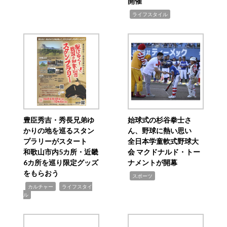
開催
,
ライフスタイル
豊臣秀吉・秀長兄弟ゆ
始球式の杉谷拳士さ
かりの地を巡るスタン
ん、野球に熱い思い
プラリーがスタート
全日本学童軟式野球大
和歌山市内5カ所・近畿
会 マクドナルド・トー
6カ所を巡り限定グッズ
ナメントが開幕
をもらおう
,
スポーツ
,
,
カルチャー
ライフスタイ
ル