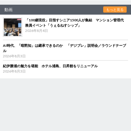
動画
もっと見る
「100歳現役」目指すシニア1500人が集結 マンション管理代
務員イベント「うぇるねすシップ」
2026年8月4日
AI時代、「暗黙知」は継承できるのか 「デジブレ」説明会／ラウンドテーブ
ル
2026年8月3日
紀伊勝浦の魅力を堪能 ホテル浦島、日昇館をリニューアル
2026年8月3日