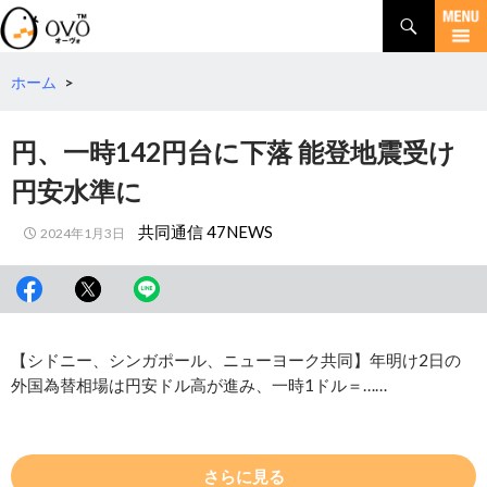
検
索
コ
ン
テ
ホーム
>
ン
ツ
円、一時142円台に下落 能登地震受け
へ
移
円安水準に
動
共同通信 47NEWS
2024年1月3日
【シドニー、シンガポール、ニューヨーク共同】年明け2日の
外国為替相場は円安ドル高が進み、一時1ドル＝……
さらに見る