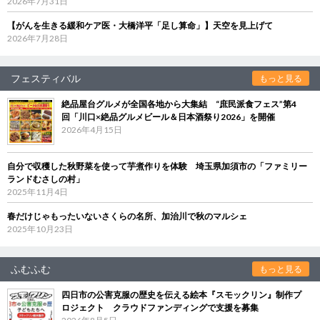
2026年7月31日
【がんを生きる緩和ケア医・大橋洋平「足し算命」】天空を見上げて
2026年7月28日
フェスティバル
もっと見る
絶品屋台グルメが全国各地から大集結 “庶民派食フェス”第4
回「川口×絶品グルメビール＆日本酒祭り2026」を開催
2026年4月15日
自分で収穫した秋野菜を使って芋煮作りを体験 埼玉県加須市の「ファミリー
ランドむさしの村」
2025年11月4日
春だけじゃもったいないさくらの名所、加治川で秋のマルシェ
2025年10月23日
ふむふむ
もっと見る
四日市の公害克服の歴史を伝える絵本『スモックリン』制作プ
ロジェクト クラウドファンディングで支援を募集