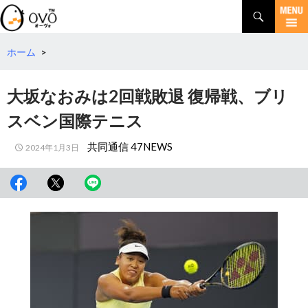
検
索
コ
ン
テ
ホーム
>
ン
ツ
大坂なおみは2回戦敗退 復帰戦、ブリ
へ
移
スベン国際テニス
動
共同通信 47NEWS
2024年1月3日