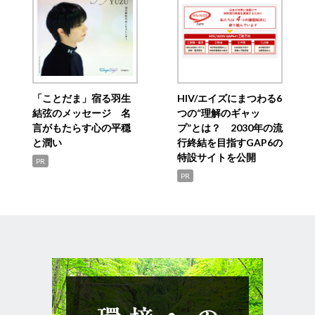
「ことだま」宿る羽生
HIV/エイズにまつわる6
結弦のメッセージ 名
つの“理解のギャッ
言がもたらす心の平穏
プ”とは？ 2030年の流
と潤い
行終結を目指すGAP6の
特設サイトを公開
PR
PR