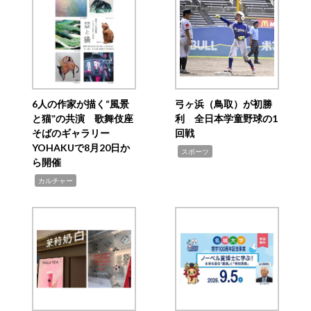
6人の作家が描く“風景
弓ヶ浜（鳥取）が初勝
と猫”の共演 歌舞伎座
利 全日本学童野球の1
そばのギャラリー
回戦
YOHAKUで8月20日か
,
スポーツ
ら開催
,
カルチャー