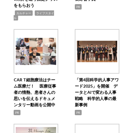
をもらおう
PR
,
,
カルチャー
ライフスタイ
ル
CAR T細胞療法はチー
「第4回科学的人事アワ
ム医療だ！ 医療従事
ード2025」を開催 デ
者の情熱、患者さんの
ータとAIで変わる人事
思いを伝えるドキュメ
戦略 科学的人事の最
ンタリー動画を公開中
新事例
PR
PR