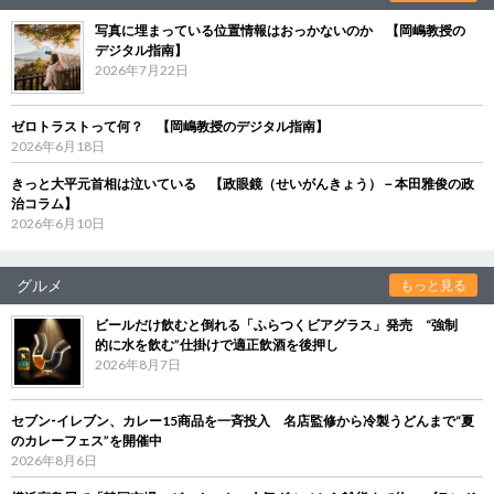
写真に埋まっている位置情報はおっかないのか 【岡嶋教授の
デジタル指南】
2026年7月22日
ゼロトラストって何？ 【岡嶋教授のデジタル指南】
2026年6月18日
きっと大平元首相は泣いている 【政眼鏡（せいがんきょう）－本田雅俊の政
治コラム】
2026年6月10日
グルメ
もっと見る
ビールだけ飲むと倒れる「ふらつくビアグラス」発売 “強制
的に水を飲む”仕掛けで適正飲酒を後押し
2026年8月7日
セブン‐イレブン、カレー15商品を一斉投入 名店監修から冷製うどんまで“夏
のカレーフェス”を開催中
2026年8月6日