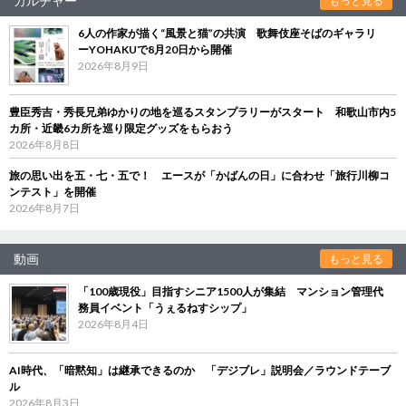
カルチャー
もっと見る
6人の作家が描く“風景と猫”の共演 歌舞伎座そばのギャラリ
ーYOHAKUで8月20日から開催
2026年8月9日
豊臣秀吉・秀長兄弟ゆかりの地を巡るスタンプラリーがスタート 和歌山市内5
カ所・近畿6カ所を巡り限定グッズをもらおう
2026年8月8日
旅の思い出を五・七・五で！ エースが「かばんの日」に合わせ「旅行川柳コ
ンテスト」を開催
2026年8月7日
動画
もっと見る
「100歳現役」目指すシニア1500人が集結 マンション管理代
務員イベント「うぇるねすシップ」
2026年8月4日
AI時代、「暗黙知」は継承できるのか 「デジブレ」説明会／ラウンドテーブ
ル
2026年8月3日