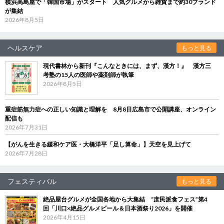
横浜高島屋で「韓国市場」がスタート 人気グルメから雑貨まで約30ブランド
が集結
2026年8月5日
ヘルスケア
もっと見る
現代書林から新刊『こんなときには、まず、漢方！』 漢方三
考塾の15人の医師や薬剤師が執筆
2026年8月5日
重症筋無力症への正しい知識と理解を 8月8日広島市で公開講座、オンライン
配信も
2026年7月31日
【がんを生きる緩和ケア医・大橋洋平「足し算命」】天空を見上げて
2026年7月28日
フェスティバル
もっと見る
絶品屋台グルメが全国各地から大集結 “庶民派食フェス”第4
回「川口×絶品グルメビール＆日本酒祭り2026」を開催
2026年4月15日