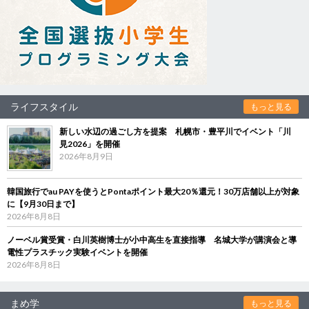
ライフスタイル
もっと見る
新しい水辺の過ごし方を提案 札幌市・豊平川でイベント「川
見2026」を開催
2026年8月9日
韓国旅行でau PAYを使うとPontaポイント最大20％還元！30万店舗以上が対象
に【9月30日まで】
2026年8月8日
ノーベル賞受賞・白川英樹博士が小中高生を直接指導 名城大学が講演会と導
電性プラスチック実験イベントを開催
2026年8月8日
まめ学
もっと見る