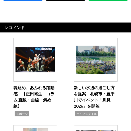
レコメンド
魂込め、あふれる躍動
新しい水辺の過ごし方
感 【正田裕生 コラ
を提案 札幌市・豊平
ム 直線・曲線・斜め
川でイベント「川見
線】
2026」を開催
,
,
スポーツ
ライフスタイル