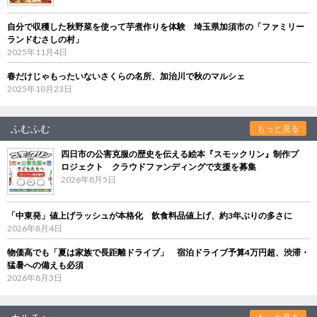
自分で収穫した秋野菜を使って芋煮作りを体験 埼玉県加須市の「ファミリー
ランドむさしの村」
2025年11月4日
春だけじゃもったいないさくらの名所、加治川で秋のマルシェ
2025年10月23日
ふむふむ
もっと見る
四日市の公害克服の歴史を伝える絵本『スモックリン』制作プ
ロジェクト クラウドファンディングで支援を募集
2026年8月5日
「中東発」値上げラッシュが本格化 飲食料品値上げ、約3年ぶりの多さに
2026年8月4日
物価高でも「夏は家族で長距離ドライブ」 宿泊ドライブ予算4万円超、渋滞・
猛暑への備えも必須
2026年8月3日