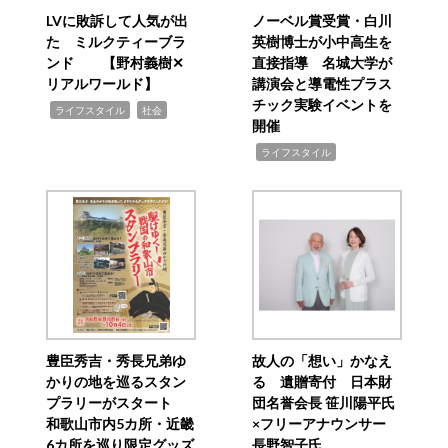
LVに敗訴して人気が出
ノーベル賞受賞・白川
た ミルクティーブラ
英樹博士が小中高生を
ンド 【野村義樹✕
直接指導 名城大学が
リアルワールド】
講演会と導電性プラス
チック実験イベントを
,
,
ライフスタイル
社会
開催
,
ライフスタイル
豊臣秀吉・秀長兄弟ゆ
故人の「想い」かなえ
かりの地を巡るスタン
る 遺贈寄付 日本財
プラリーがスタート
団名誉会長 笹川陽平氏
和歌山市内5カ所・近畿
×フリーアナウンサー
6カ所を巡り限定グッズ
長野智子氏