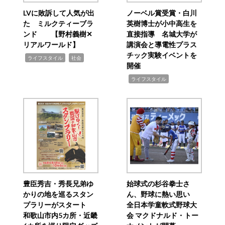
LVに敗訴して人気が出
ノーベル賞受賞・白川
た ミルクティーブラ
英樹博士が小中高生を
ンド 【野村義樹✕
直接指導 名城大学が
リアルワールド】
講演会と導電性プラス
チック実験イベントを
,
,
ライフスタイル
社会
開催
,
ライフスタイル
豊臣秀吉・秀長兄弟ゆ
始球式の杉谷拳士さ
かりの地を巡るスタン
ん、野球に熱い思い
プラリーがスタート
全日本学童軟式野球大
和歌山市内5カ所・近畿
会 マクドナルド・トー