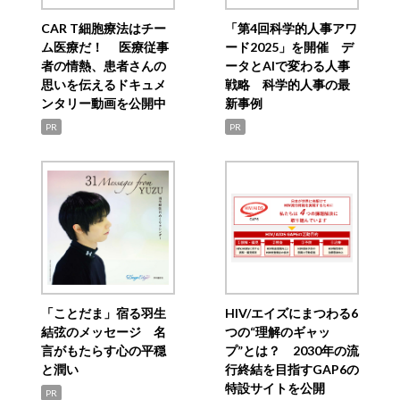
CAR T細胞療法はチー
「第4回科学的人事アワ
ム医療だ！ 医療従事
ード2025」を開催 デ
者の情熱、患者さんの
ータとAIで変わる人事
思いを伝えるドキュメ
戦略 科学的人事の最
ンタリー動画を公開中
新事例
PR
PR
「ことだま」宿る羽生
HIV/エイズにまつわる6
結弦のメッセージ 名
つの“理解のギャッ
言がもたらす心の平穏
プ”とは？ 2030年の流
と潤い
行終結を目指すGAP6の
特設サイトを公開
PR