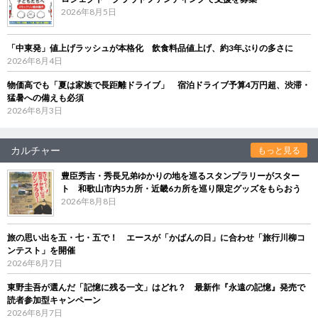
2026年8月5日
「中東発」値上げラッシュが本格化 飲食料品値上げ、約3年ぶりの多さに
2026年8月4日
物価高でも「夏は家族で長距離ドライブ」 宿泊ドライブ予算4万円超、渋滞・
猛暑への備えも必須
2026年8月3日
カルチャー
もっと見る
豊臣秀吉・秀長兄弟ゆかりの地を巡るスタンプラリーがスター
ト 和歌山市内5カ所・近畿6カ所を巡り限定グッズをもらおう
2026年8月8日
旅の思い出を五・七・五で！ エースが「かばんの日」に合わせ「旅行川柳コ
ンテスト」を開催
2026年8月7日
東野圭吾が選んだ「記憶に残る一文」はどれ？ 最新作『永遠の記憶』発売で
読者参加型キャンペーン
2026年8月7日