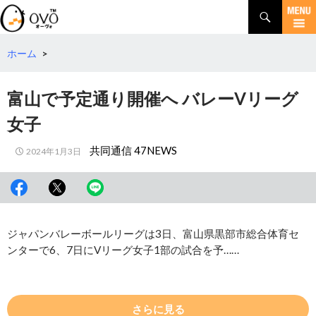
検
索
コ
ン
テ
ホーム
>
ン
ツ
富山で予定通り開催へ バレーVリーグ
へ
移
女子
動
共同通信 47NEWS
2024年1月3日
ジャパンバレーボールリーグは3日、富山県黒部市総合体育セ
ンターで6、7日にVリーグ女子1部の試合を予……
さらに見る