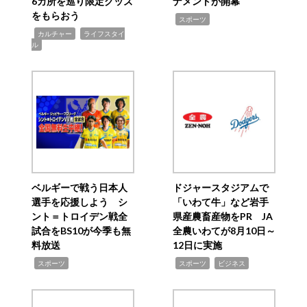
6カ所を巡り限定グッズ
ナメントが開幕
をもらおう
,
スポーツ
,
,
カルチャー
ライフスタイ
ル
ベルギーで戦う日本人
ドジャースタジアムで
選手を応援しよう シ
「いわて牛」など岩手
ント＝トロイデン戦全
県産農畜産物をPR JA
試合をBS10が今季も無
全農いわてが8月10日～
料放送
12日に実施
,
,
,
スポーツ
スポーツ
ビジネス