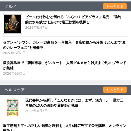
グルメ
もっと見る
ビールだけ飲むと倒れる「ふらつくビアグラス」発売 “強制
的に水を飲む”仕掛けで適正飲酒を後押し
2026年8月7日
セブン‐イレブン、カレー15商品を一斉投入 名店監修から冷製うどんまで“夏
のカレーフェス”を開催中
2026年8月6日
横浜高島屋で「韓国市場」がスタート 人気グルメから雑貨まで約30ブランド
が集結
2026年8月5日
ヘルスケア
もっと見る
現代書林から新刊『こんなときには、まず、漢方！』 漢方三
考塾の15人の医師や薬剤師が執筆
2026年8月5日
重症筋無力症への正しい知識と理解を 8月8日広島市で公開講座、オンライン
配信も