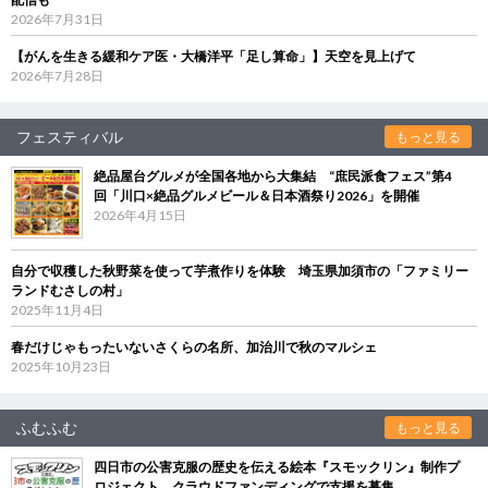
2026年7月31日
【がんを生きる緩和ケア医・大橋洋平「足し算命」】天空を見上げて
2026年7月28日
フェスティバル
もっと見る
絶品屋台グルメが全国各地から大集結 “庶民派食フェス”第4
回「川口×絶品グルメビール＆日本酒祭り2026」を開催
2026年4月15日
自分で収穫した秋野菜を使って芋煮作りを体験 埼玉県加須市の「ファミリー
ランドむさしの村」
2025年11月4日
春だけじゃもったいないさくらの名所、加治川で秋のマルシェ
2025年10月23日
ふむふむ
もっと見る
四日市の公害克服の歴史を伝える絵本『スモックリン』制作プ
ロジェクト クラウドファンディングで支援を募集