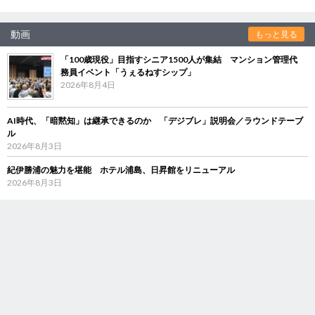
動画
もっと見る
「100歳現役」目指すシニア1500人が集結 マンション管理代
務員イベント「うぇるねすシップ」
2026年8月4日
AI時代、「暗黙知」は継承できるのか 「デジブレ」説明会／ラウンドテーブ
ル
2026年8月3日
紀伊勝浦の魅力を堪能 ホテル浦島、日昇館をリニューアル
2026年8月3日