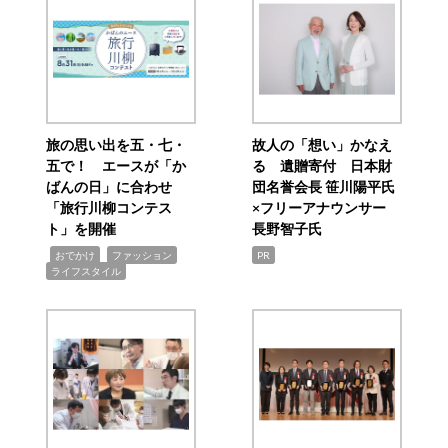
旅の思い出を五・七・
故人の「想い」かなえ
五で！ エースが「か
る 遺贈寄付 日本財
ばんの日」に合わせ
団名誉会長 笹川陽平氏
「旅行川柳コンテス
×フリーアナウンサー
ト」を開催
長野智子氏
,
,
,
おでかけ
ファッション
PR
ライフスタイル