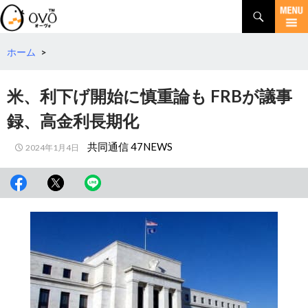
検
索
コ
ン
テ
ホーム
>
ン
ツ
米、利下げ開始に慎重論も FRBが議事
へ
移
録、高金利長期化
動
共同通信 47NEWS
2024年1月4日