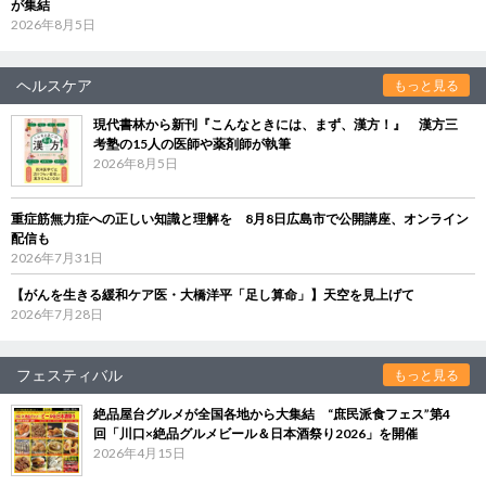
が集結
2026年8月5日
ヘルスケア
もっと見る
現代書林から新刊『こんなときには、まず、漢方！』 漢方三
考塾の15人の医師や薬剤師が執筆
2026年8月5日
重症筋無力症への正しい知識と理解を 8月8日広島市で公開講座、オンライン
配信も
2026年7月31日
【がんを生きる緩和ケア医・大橋洋平「足し算命」】天空を見上げて
2026年7月28日
フェスティバル
もっと見る
絶品屋台グルメが全国各地から大集結 “庶民派食フェス”第4
回「川口×絶品グルメビール＆日本酒祭り2026」を開催
2026年4月15日