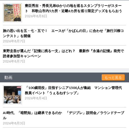
豊臣秀吉・秀長兄弟ゆかりの地を巡るスタンプラリーがスター
ト 和歌山市内5カ所・近畿6カ所を巡り限定グッズをもらおう
2026年8月8日
旅の思い出を五・七・五で！ エースが「かばんの日」に合わせ「旅行川柳コ
ンテスト」を開催
2026年8月7日
東野圭吾が選んだ「記憶に残る一文」はどれ？ 最新作『永遠の記憶』発売で
読者参加型キャンペーン
2026年8月7日
動画
もっと見る
「100歳現役」目指すシニア1500人が集結 マンション管理代
務員イベント「うぇるねすシップ」
2026年8月4日
AI時代、「暗黙知」は継承できるのか 「デジブレ」説明会／ラウンドテーブ
ル
2026年8月3日