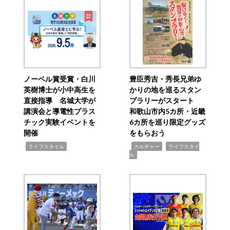
ノーベル賞受賞・白川
豊臣秀吉・秀長兄弟ゆ
英樹博士が小中高生を
かりの地を巡るスタン
直接指導 名城大学が
プラリーがスタート
講演会と導電性プラス
和歌山市内5カ所・近畿
チック実験イベントを
6カ所を巡り限定グッズ
開催
をもらおう
,
,
,
ライフスタイル
カルチャー
ライフスタイ
ル