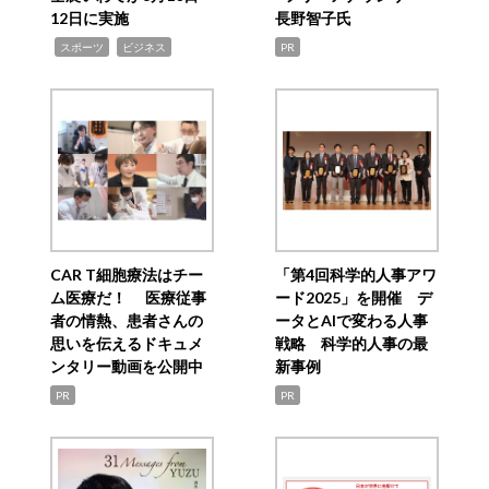
12日に実施
長野智子氏
,
,
スポーツ
ビジネス
PR
CAR T細胞療法はチー
「第4回科学的人事アワ
ム医療だ！ 医療従事
ード2025」を開催 デ
者の情熱、患者さんの
ータとAIで変わる人事
思いを伝えるドキュメ
戦略 科学的人事の最
ンタリー動画を公開中
新事例
PR
PR