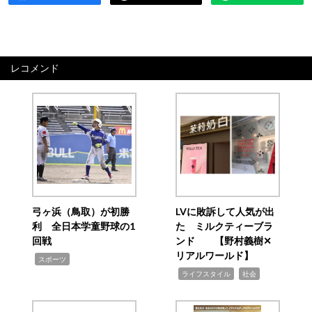
レコメンド
弓ヶ浜（鳥取）が初勝
LVに敗訴して人気が出
利 全日本学童野球の1
た ミルクティーブラ
回戦
ンド 【野村義樹✕
リアルワールド】
,
スポーツ
,
,
ライフスタイル
社会