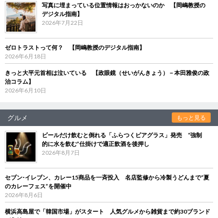
写真に埋まっている位置情報はおっかないのか 【岡嶋教授の
デジタル指南】
2026年7月22日
ゼロトラストって何？ 【岡嶋教授のデジタル指南】
2026年6月18日
きっと大平元首相は泣いている 【政眼鏡（せいがんきょう）－本田雅俊の政
治コラム】
2026年6月10日
グルメ
もっと見る
ビールだけ飲むと倒れる「ふらつくビアグラス」発売 “強制
的に水を飲む”仕掛けで適正飲酒を後押し
2026年8月7日
セブン‐イレブン、カレー15商品を一斉投入 名店監修から冷製うどんまで“夏
のカレーフェス”を開催中
2026年8月6日
横浜高島屋で「韓国市場」がスタート 人気グルメから雑貨まで約30ブランド