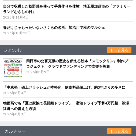
自分で収穫した秋野菜を使って芋煮作りを体験 埼玉県加須市の「ファミリー
ランドむさしの村」
2025年11月4日
春だけじゃもったいないさくらの名所、加治川で秋のマルシェ
2025年10月23日
ふむふむ
もっと見る
四日市の公害克服の歴史を伝える絵本『スモックリン』制作プ
ロジェクト クラウドファンディングで支援を募集
2026年8月5日
「中東発」値上げラッシュが本格化 飲食料品値上げ、約3年ぶりの多さに
2026年8月4日
物価高でも「夏は家族で長距離ドライブ」 宿泊ドライブ予算4万円超、渋滞・
猛暑への備えも必須
2026年8月3日
カルチャー
もっと見る