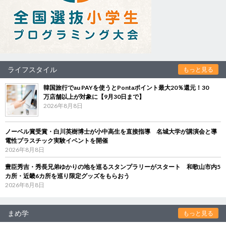
ライフスタイル
もっと見る
韓国旅行でau PAYを使うとPontaポイント最大20％還元！30
万店舗以上が対象に【9月30日まで】
2026年8月8日
ノーベル賞受賞・白川英樹博士が小中高生を直接指導 名城大学が講演会と導
電性プラスチック実験イベントを開催
2026年8月8日
豊臣秀吉・秀長兄弟ゆかりの地を巡るスタンプラリーがスタート 和歌山市内5
カ所・近畿6カ所を巡り限定グッズをもらおう
2026年8月8日
まめ学
もっと見る