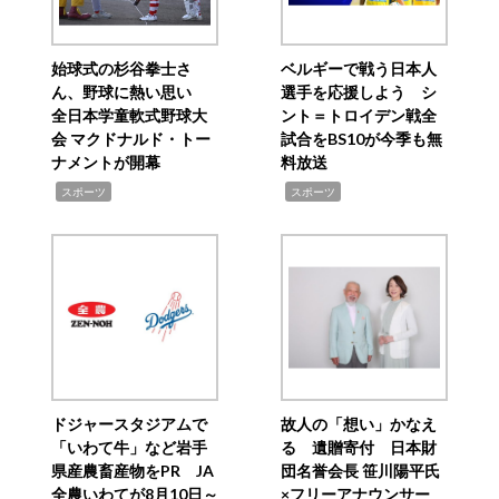
始球式の杉谷拳士さ
ベルギーで戦う日本人
ん、野球に熱い思い
選手を応援しよう シ
全日本学童軟式野球大
ント＝トロイデン戦全
会 マクドナルド・トー
試合をBS10が今季も無
ナメントが開幕
料放送
,
,
スポーツ
スポーツ
ドジャースタジアムで
故人の「想い」かなえ
「いわて牛」など岩手
る 遺贈寄付 日本財
県産農畜産物をPR JA
団名誉会長 笹川陽平氏
全農いわてが8月10日～
×フリーアナウンサー