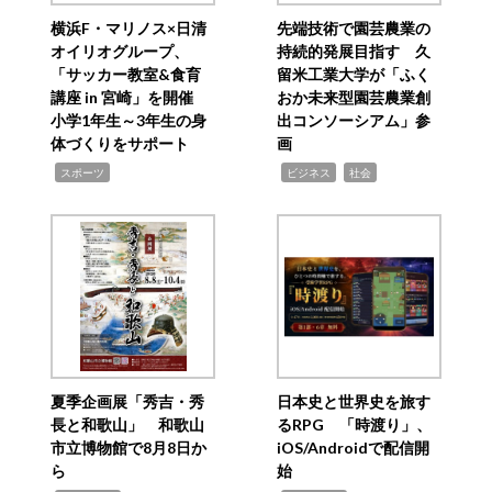
横浜F・マリノス×日清
先端技術で園芸農業の
オイリオグループ、
持続的発展目指す 久
「サッカー教室&食育
留米工業大学が「ふく
講座 in 宮崎」を開催
おか未来型園芸農業創
小学1年生～3年生の身
出コンソーシアム」参
体づくりをサポート
画
,
,
,
スポーツ
ビジネス
社会
夏季企画展「秀吉・秀
日本史と世界史を旅す
長と和歌山」 和歌山
るRPG 「時渡り」、
市立博物館で8月8日か
iOS/Androidで配信開
ら
始