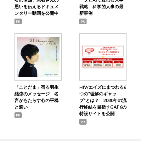
思いを伝えるドキュメ
戦略 科学的人事の最
ンタリー動画を公開中
新事例
PR
PR
「ことだま」宿る羽生
HIV/エイズにまつわる6
結弦のメッセージ 名
つの“理解のギャッ
言がもたらす心の平穏
プ”とは？ 2030年の流
と潤い
行終結を目指すGAP6の
特設サイトを公開
PR
PR