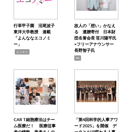
行革甲子園 沼尾波子
故人の「想い」かなえ
東洋大学教授 連載
る 遺贈寄付 日本財
「よんななエコノミ
団名誉会長 笹川陽平氏
ー」
×フリーアナウンサー
長野智子氏
,
ビジネス
PR
CAR T細胞療法はチー
「第4回科学的人事アワ
ム医療だ！ 医療従事
ード2025」を開催 デ
者の情熱、患者さんの
ータとAIで変わる人事