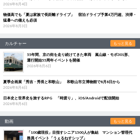
2026年8月4日
物価高でも「夏は家族で長距離ドライブ」 宿泊ドライブ予算4万円超、渋滞・
猛暑への備えも必須
2026年8月3日
カルチャー
もっと見る
55年間、京の街を走り続けてきた車両 嵐山線・モボ301形、
運行開始55周年イベントを開催
2026年8月6日
夏季企画展「秀吉・秀長と和歌山」 和歌山市立博物館で8月8日から
2026年8月6日
日本史と世界史を旅するRPG 「時渡り」、iOS/Androidで配信開始
2026年8月6日
動画
もっと見る
「100歳現役」目指すシニア1500人が集結 マンション管理代
務員イベント「うぇるねすシップ」