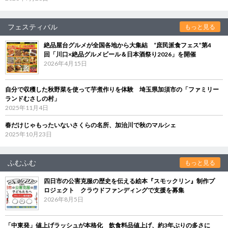
フェスティバル
もっと見る
絶品屋台グルメが全国各地から大集結 “庶民派食フェス”第4
回「川口×絶品グルメビール＆日本酒祭り2026」を開催
2026年4月15日
自分で収穫した秋野菜を使って芋煮作りを体験 埼玉県加須市の「ファミリー
ランドむさしの村」
2025年11月4日
春だけじゃもったいないさくらの名所、加治川で秋のマルシェ
2025年10月23日
ふむふむ
もっと見る
四日市の公害克服の歴史を伝える絵本『スモックリン』制作プ
ロジェクト クラウドファンディングで支援を募集
2026年8月5日
「中東発」値上げラッシュが本格化 飲食料品値上げ、約3年ぶりの多さに