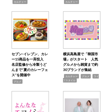
,
,
カルチャー
カルチャー
セブン‐イレブン、カレ
横浜高島屋で「韓国市
ー15商品を一斉投入
場」がスタート 人気
名店監修から冷製うど
グルメから雑貨まで約
んまで“夏のカレーフェ
30ブランドが集結
ス”を開催中
,
,
,
カルチャー
グルメ
ライ
フスタイル
,
グルメ