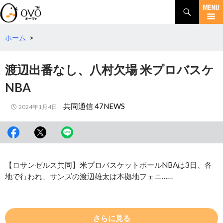
検
索
コ
ン
テ
ホーム
>
ン
ツ
渡辺出番なし、八村欠場 米プロバスケ
へ
移
NBA
動
共同通信 47NEWS
2024年1月4日
【ロサンゼルス共同】米プロバスケットボールNBAは3日、各
地で行われ、サンズの渡辺雄太は本拠地フェニ……
さらに見る