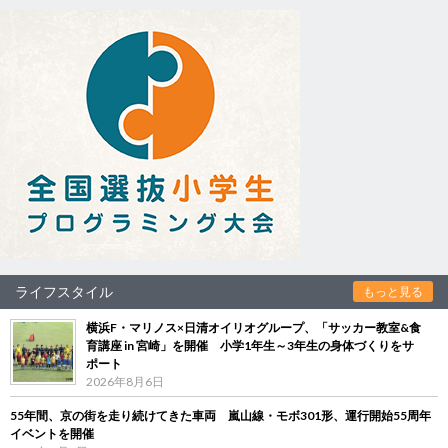
ライフスタイル
もっと見る
横浜F・マリノス×日清オイリオグループ、「サッカー教室&食
育講座 in 宮崎」を開催 小学1年生～3年生の身体づくりをサ
ポート
2026年8月6日
55年間、京の街を走り続けてきた車両 嵐山線・モボ301形、運行開始55周年
イベントを開催