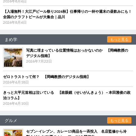
2026年8月6日
【入場無料！大江戸ビール祭り2026秋】仕事帰りの一杯や週末の昼飲みにも！
全国のクラフトビールが大集合｜品川
2026年8月6日
まめ学
もっと見る
写真に埋まっている位置情報はおっかないのか 【岡嶋教授の
デジタル指南】
2026年7月22日
ゼロトラストって何？ 【岡嶋教授のデジタル指南】
2026年6月18日
きっと大平元首相は泣いている 【政眼鏡（せいがんきょう）－本田雅俊の政
治コラム】
2026年6月10日
グルメ
もっと見る
セブン‐イレブン、カレー15商品を一斉投入 名店監修から冷