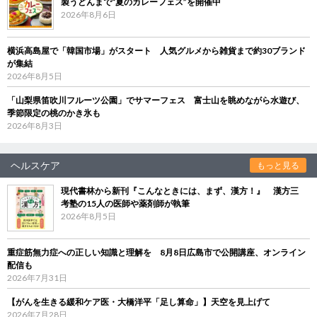
製うどんまで“夏のカレーフェス”を開催中
2026年8月6日
横浜高島屋で「韓国市場」がスタート 人気グルメから雑貨まで約30ブランド
が集結
2026年8月5日
「山梨県笛吹川フルーツ公園」でサマーフェス 富士山を眺めながら水遊び、
季節限定の桃のかき氷も
2026年8月3日
ヘルスケア
もっと見る
現代書林から新刊『こんなときには、まず、漢方！』 漢方三
考塾の15人の医師や薬剤師が執筆
2026年8月5日
重症筋無力症への正しい知識と理解を 8月8日広島市で公開講座、オンライン
配信も
2026年7月31日
【がんを生きる緩和ケア医・大橋洋平「足し算命」】天空を見上げて
2026年7月28日