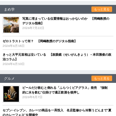
まめ学
もっと見る
写真に埋まっている位置情報はおっかないのか 【岡嶋教授の
デジタル指南】
2026年7月22日
ゼロトラストって何？ 【岡嶋教授のデジタル指南】
2026年6月18日
きっと大平元首相は泣いている 【政眼鏡（せいがんきょう）－本田雅俊の政
治コラム】
2026年6月10日
グルメ
もっと見る
ビールだけ飲むと倒れる「ふらつくビアグラス」発売 “強制
的に水を飲む”仕掛けで適正飲酒を後押し
2026年8月7日
セブン‐イレブン、カレー15商品を一斉投入 名店監修から冷製うどんまで“夏
のカレーフェス”を開催中