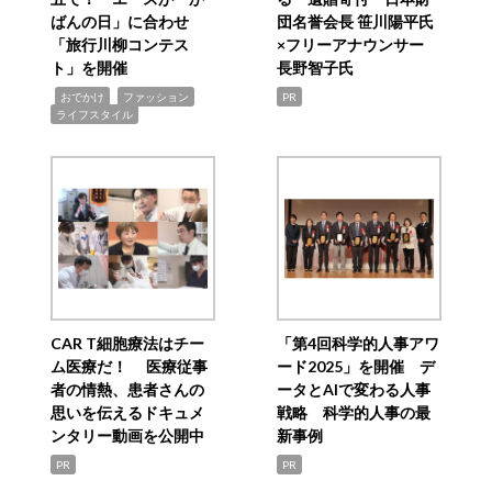
ばんの日」に合わせ
団名誉会長 笹川陽平氏
「旅行川柳コンテス
×フリーアナウンサー
ト」を開催
長野智子氏
,
,
,
おでかけ
ファッション
PR
ライフスタイル
CAR T細胞療法はチー
「第4回科学的人事アワ
ム医療だ！ 医療従事
ード2025」を開催 デ
者の情熱、患者さんの
ータとAIで変わる人事
思いを伝えるドキュメ
戦略 科学的人事の最
ンタリー動画を公開中
新事例
PR
PR