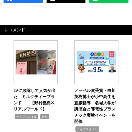
レコメンド
LVに敗訴して人気が出
ノーベル賞受賞・白川
た ミルクティーブラ
英樹博士が小中高生を
ンド 【野村義樹✕
直接指導 名城大学が
リアルワールド】
講演会と導電性プラス
チック実験イベントを
,
,
ライフスタイル
社会
開催
,
ライフスタイル