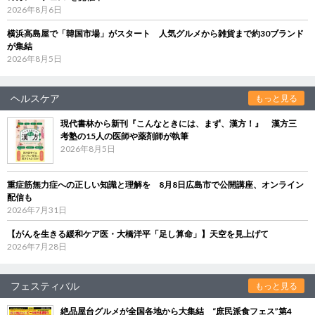
2026年8月6日
横浜高島屋で「韓国市場」がスタート 人気グルメから雑貨まで約30ブランド
が集結
2026年8月5日
ヘルスケア
もっと見る
現代書林から新刊『こんなときには、まず、漢方！』 漢方三
考塾の15人の医師や薬剤師が執筆
2026年8月5日
重症筋無力症への正しい知識と理解を 8月8日広島市で公開講座、オンライン
配信も
2026年7月31日
【がんを生きる緩和ケア医・大橋洋平「足し算命」】天空を見上げて
2026年7月28日
フェスティバル
もっと見る
絶品屋台グルメが全国各地から大集結 “庶民派食フェス”第4