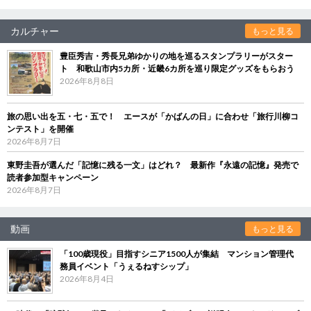
カルチャー
もっと見る
豊臣秀吉・秀長兄弟ゆかりの地を巡るスタンプラリーがスター
ト 和歌山市内5カ所・近畿6カ所を巡り限定グッズをもらおう
2026年8月8日
旅の思い出を五・七・五で！ エースが「かばんの日」に合わせ「旅行川柳コ
ンテスト」を開催
2026年8月7日
東野圭吾が選んだ「記憶に残る一文」はどれ？ 最新作『永遠の記憶』発売で
読者参加型キャンペーン
2026年8月7日
動画
もっと見る
「100歳現役」目指すシニア1500人が集結 マンション管理代
務員イベント「うぇるねすシップ」
2026年8月4日