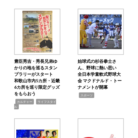
豊臣秀吉・秀長兄弟ゆ
始球式の杉谷拳士さ
かりの地を巡るスタン
ん、野球に熱い思い
プラリーがスタート
全日本学童軟式野球大
和歌山市内5カ所・近畿
会 マクドナルド・トー
6カ所を巡り限定グッズ
ナメントが開幕
をもらおう
,
スポーツ
,
,
カルチャー
ライフスタイ
ル