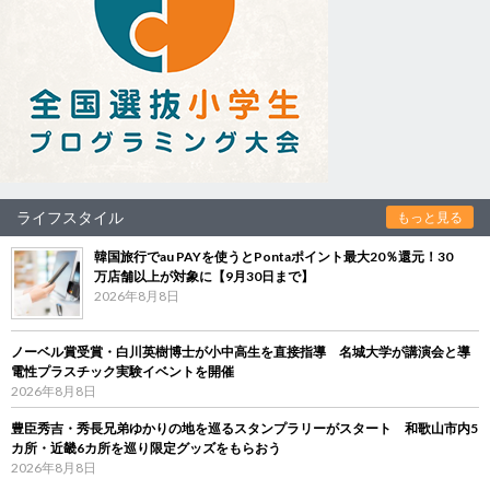
ライフスタイル
もっと見る
韓国旅行でau PAYを使うとPontaポイント最大20％還元！30
万店舗以上が対象に【9月30日まで】
2026年8月8日
ノーベル賞受賞・白川英樹博士が小中高生を直接指導 名城大学が講演会と導
電性プラスチック実験イベントを開催
2026年8月8日
豊臣秀吉・秀長兄弟ゆかりの地を巡るスタンプラリーがスタート 和歌山市内5
カ所・近畿6カ所を巡り限定グッズをもらおう
2026年8月8日