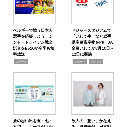
ベルギーで戦う日本人
ドジャースタジアムで
選手を応援しよう シ
「いわて牛」など岩手
ント＝トロイデン戦全
県産農畜産物をPR JA
試合をBS10が今季も無
全農いわてが8月10日～
料放送
12日に実施
,
,
,
スポーツ
スポーツ
ビジネス
旅の思い出を五・七・
故人の「想い」かなえ
五で！ エースが「か
る 遺贈寄付 日本財