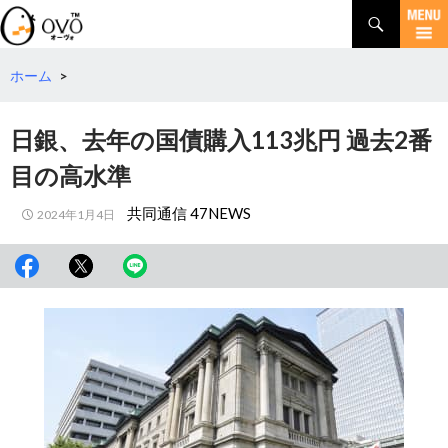
検
索
コ
ン
テ
ホーム
>
ン
ツ
日銀、去年の国債購入113兆円 過去2番
へ
移
目の高水準
動
共同通信 47NEWS
2024年1月4日