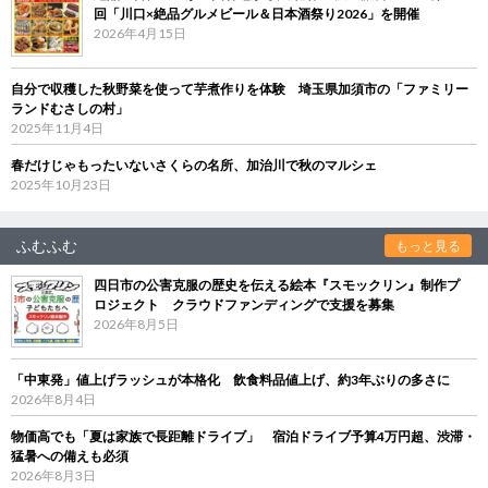
回「川口×絶品グルメビール＆日本酒祭り2026」を開催
2026年4月15日
自分で収穫した秋野菜を使って芋煮作りを体験 埼玉県加須市の「ファミリー
ランドむさしの村」
2025年11月4日
春だけじゃもったいないさくらの名所、加治川で秋のマルシェ
2025年10月23日
ふむふむ
もっと見る
四日市の公害克服の歴史を伝える絵本『スモックリン』制作プ
ロジェクト クラウドファンディングで支援を募集
2026年8月5日
「中東発」値上げラッシュが本格化 飲食料品値上げ、約3年ぶりの多さに
2026年8月4日
物価高でも「夏は家族で長距離ドライブ」 宿泊ドライブ予算4万円超、渋滞・
猛暑への備えも必須
2026年8月3日