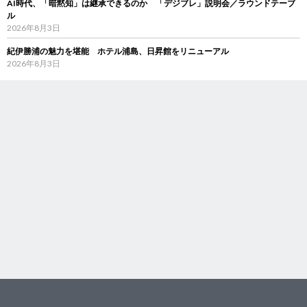
AI時代、「暗黙知」は継承できるのか 「デジブレ」説明会／ラウンドテーブ
ル
2026年8月3日
紀伊勝浦の魅力を堪能 ホテル浦島、日昇館をリニューアル
2026年8月3日