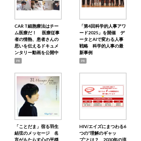
CAR T細胞療法はチー
「第4回科学的人事アワ
ム医療だ！ 医療従事
ード2025」を開催 デ
者の情熱、患者さんの
ータとAIで変わる人事
思いを伝えるドキュメ
戦略 科学的人事の最
ンタリー動画を公開中
新事例
PR
PR
「ことだま」宿る羽生
HIV/エイズにまつわる6
結弦のメッセージ 名
つの“理解のギャッ
言がもたらす心の平穏
プ”とは？ 2030年の流