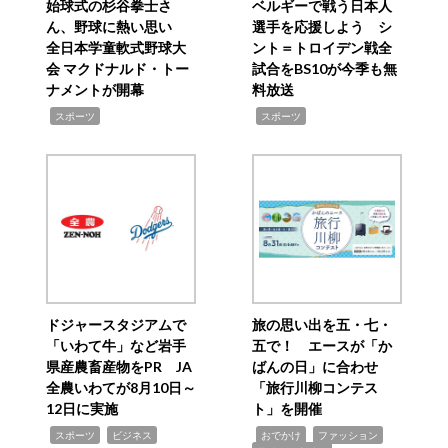
始球式の杉谷拳士さ
ベルギーで戦う日本人
ん、野球に熱い思い
選手を応援しよう シ
全日本学童軟式野球大
ント＝トロイデン戦全
会 マクドナルド・トー
試合をBS10が今季も無
ナメントが開幕
料放送
,
,
スポーツ
スポーツ
ドジャースタジアムで
旅の思い出を五・七・
「いわて牛」など岩手
五で！ エースが「か
県産農畜産物をPR JA
ばんの日」に合わせ
全農いわてが8月10日～
「旅行川柳コンテス
12日に実施
ト」を開催
,
,
,
,
,
スポーツ
ビジネス
おでかけ
ファッション