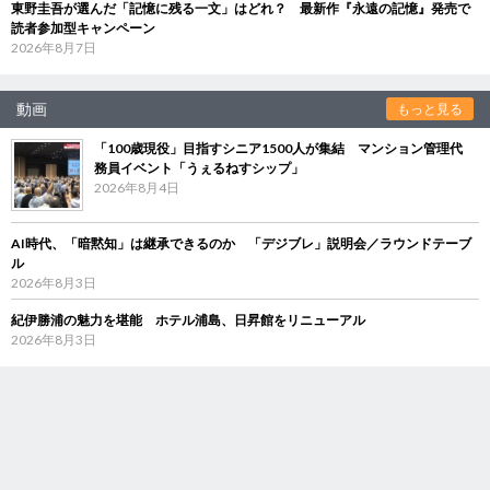
東野圭吾が選んだ「記憶に残る一文」はどれ？ 最新作『永遠の記憶』発売で
読者参加型キャンペーン
2026年8月7日
動画
もっと見る
「100歳現役」目指すシニア1500人が集結 マンション管理代
務員イベント「うぇるねすシップ」
2026年8月4日
AI時代、「暗黙知」は継承できるのか 「デジブレ」説明会／ラウンドテーブ
ル
2026年8月3日
紀伊勝浦の魅力を堪能 ホテル浦島、日昇館をリニューアル
2026年8月3日