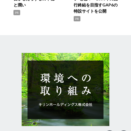
と潤い
行終結を目指すGAP6の
特設サイトを公開
PR
PR