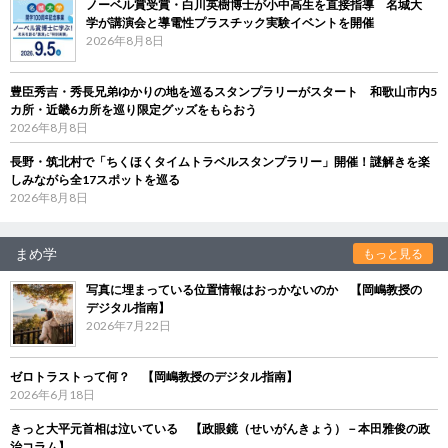
ノーベル賞受賞・白川英樹博士が小中高生を直接指導 名城大
学が講演会と導電性プラスチック実験イベントを開催
2026年8月8日
豊臣秀吉・秀長兄弟ゆかりの地を巡るスタンプラリーがスタート 和歌山市内5
カ所・近畿6カ所を巡り限定グッズをもらおう
2026年8月8日
長野・筑北村で「ちくほくタイムトラベルスタンプラリー」開催！謎解きを楽
しみながら全17スポットを巡る
2026年8月8日
まめ学
もっと見る
写真に埋まっている位置情報はおっかないのか 【岡嶋教授の
デジタル指南】
2026年7月22日
ゼロトラストって何？ 【岡嶋教授のデジタル指南】
2026年6月18日
きっと大平元首相は泣いている 【政眼鏡（せいがんきょう）－本田雅俊の政
治コラム】