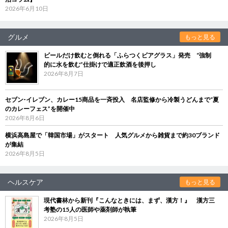
2026年6月10日
グルメ
もっと見る
ビールだけ飲むと倒れる「ふらつくビアグラス」発売 “強制
的に水を飲む”仕掛けで適正飲酒を後押し
2026年8月7日
セブン‐イレブン、カレー15商品を一斉投入 名店監修から冷製うどんまで“夏
のカレーフェス”を開催中
2026年8月6日
横浜高島屋で「韓国市場」がスタート 人気グルメから雑貨まで約30ブランド
が集結
2026年8月5日
ヘルスケア
もっと見る
現代書林から新刊『こんなときには、まず、漢方！』 漢方三
考塾の15人の医師や薬剤師が執筆
2026年8月5日