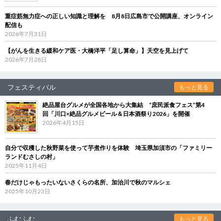
重症筋無力症への正しい知識と理解を 8月8日広島市で公開講座、オンライン
配信も
2026年7月31日
【がんを生きる緩和ケア医・大橋洋平「足し算命」】天空を見上げて
2026年7月28日
フェスティバル
もっと見る
絶品屋台グルメが全国各地から大集結 “庶民派食フェス”第4
回「川口×絶品グルメビール＆日本酒祭り2026」を開催
2026年4月15日
自分で収穫した秋野菜を使って芋煮作りを体験 埼玉県加須市の「ファミリー
ランドむさしの村」
2025年11月4日
春だけじゃもったいないさくらの名所、加治川で秋のマルシェ
2025年10月23日
ふむふむ
もっと見る