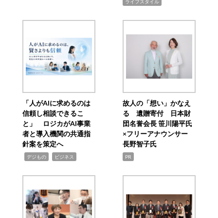
ライフスタイル
「人がAIに求めるのは
故人の「想い」かなえ
信頼し相談できるこ
る 遺贈寄付 日本財
と」 ロジカがAI事業
団名誉会長 笹川陽平氏
者と導入機関の共通指
×フリーアナウンサー
針案を策定へ
長野智子氏
,
,
デジもの
ビジネス
PR