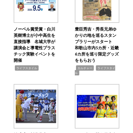
ノーベル賞受賞・白川
豊臣秀吉・秀長兄弟ゆ
英樹博士が小中高生を
かりの地を巡るスタン
直接指導 名城大学が
プラリーがスタート
講演会と導電性プラス
和歌山市内5カ所・近畿
チック実験イベントを
6カ所を巡り限定グッズ
開催
をもらおう
,
,
,
ライフスタイル
カルチャー
ライフスタイ
ル