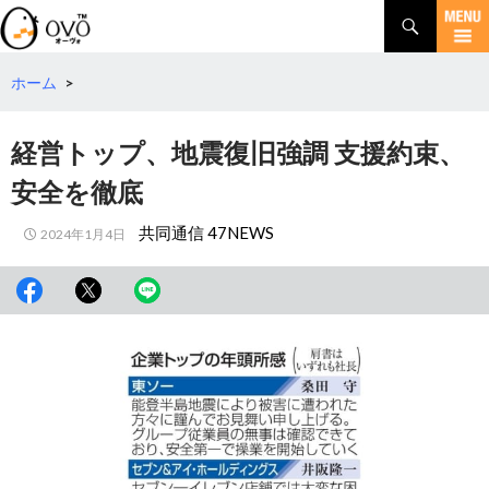
検
索
コ
ン
テ
ホーム
>
ン
ツ
経営トップ、地震復旧強調 支援約束、
へ
移
安全を徹底
動
共同通信 47NEWS
2024年1月4日