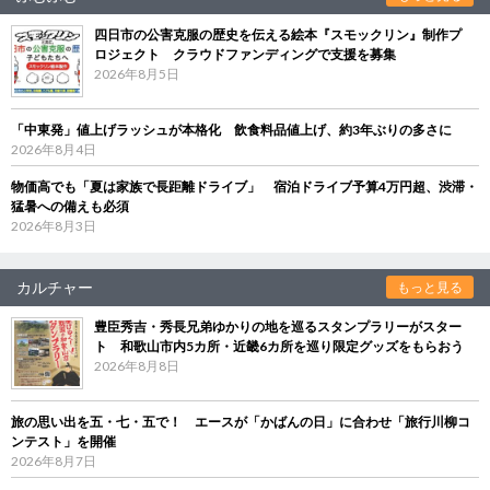
四日市の公害克服の歴史を伝える絵本『スモックリン』制作プ
ロジェクト クラウドファンディングで支援を募集
2026年8月5日
「中東発」値上げラッシュが本格化 飲食料品値上げ、約3年ぶりの多さに
2026年8月4日
物価高でも「夏は家族で長距離ドライブ」 宿泊ドライブ予算4万円超、渋滞・
猛暑への備えも必須
2026年8月3日
カルチャー
もっと見る
豊臣秀吉・秀長兄弟ゆかりの地を巡るスタンプラリーがスター
ト 和歌山市内5カ所・近畿6カ所を巡り限定グッズをもらおう
2026年8月8日
旅の思い出を五・七・五で！ エースが「かばんの日」に合わせ「旅行川柳コ
ンテスト」を開催
2026年8月7日