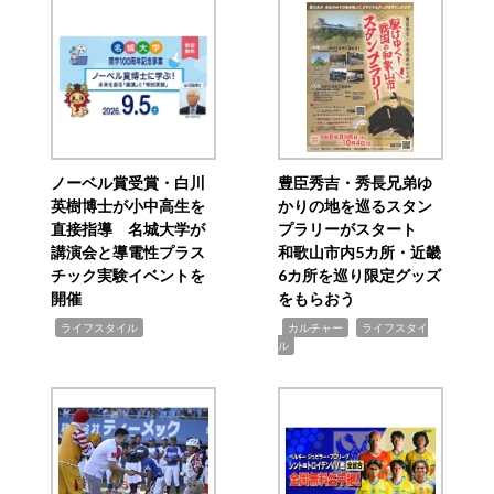
ノーベル賞受賞・白川
豊臣秀吉・秀長兄弟ゆ
英樹博士が小中高生を
かりの地を巡るスタン
直接指導 名城大学が
プラリーがスタート
講演会と導電性プラス
和歌山市内5カ所・近畿
チック実験イベントを
6カ所を巡り限定グッズ
開催
をもらおう
,
,
,
ライフスタイル
カルチャー
ライフスタイ
ル