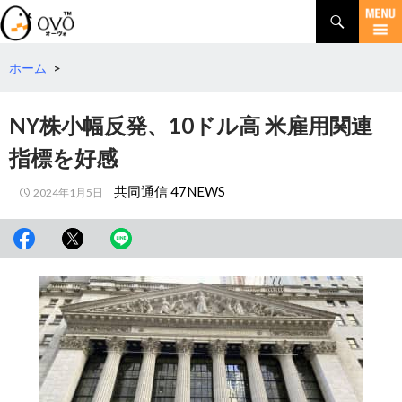
検
索
コ
ン
テ
ホーム
>
ン
ツ
NY株小幅反発、10ドル高 米雇用関連
へ
移
指標を好感
動
共同通信 47NEWS
2024年1月5日