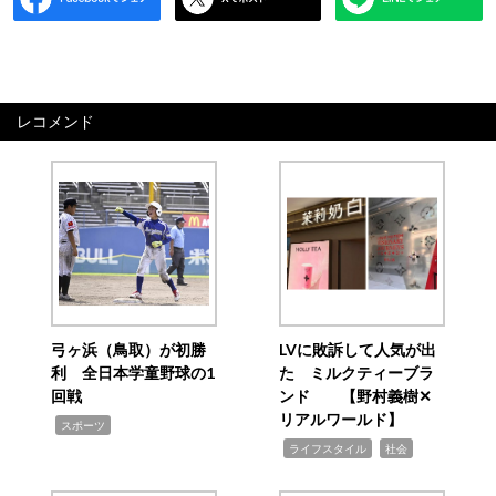
レコメンド
弓ヶ浜（鳥取）が初勝
LVに敗訴して人気が出
利 全日本学童野球の1
た ミルクティーブラ
回戦
ンド 【野村義樹✕
リアルワールド】
,
スポーツ
,
,
ライフスタイル
社会