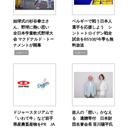
始球式の杉谷拳士さ
ベルギーで戦う日本人
ん、野球に熱い思い
選手を応援しよう シ
全日本学童軟式野球大
ント＝トロイデン戦全
会 マクドナルド・トー
試合をBS10が今季も無
ナメントが開幕
料放送
,
,
スポーツ
スポーツ
ドジャースタジアムで
故人の「想い」かなえ
「いわて牛」など岩手
る 遺贈寄付 日本財
県産農畜産物をPR JA
団名誉会長 笹川陽平氏