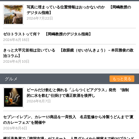
写真に埋まっている位置情報はおっかないのか 【岡嶋教授の
デジタル指南】
2026年7月22日
ゼロトラストって何？ 【岡嶋教授のデジタル指南】
2026年6月18日
きっと大平元首相は泣いている 【政眼鏡（せいがんきょう）－本田雅俊の政
治コラム】
2026年6月10日
グルメ
もっと見る
ビールだけ飲むと倒れる「ふらつくビアグラス」発売 “強制
的に水を飲む”仕掛けで適正飲酒を後押し
2026年8月7日
セブン‐イレブン、カレー15商品を一斉投入 名店監修から冷製うどんまで“夏
のカレーフェス”を開催中
2026年8月6日
横浜高島屋で「韓国市場」がスタート 人気グルメから雑貨まで約30ブランド