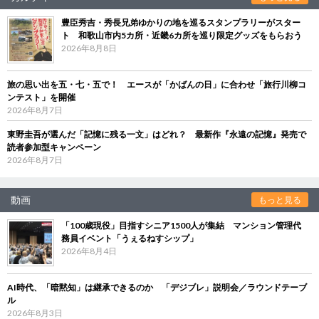
豊臣秀吉・秀長兄弟ゆかりの地を巡るスタンプラリーがスター
ト 和歌山市内5カ所・近畿6カ所を巡り限定グッズをもらおう
2026年8月8日
旅の思い出を五・七・五で！ エースが「かばんの日」に合わせ「旅行川柳コ
ンテスト」を開催
2026年8月7日
東野圭吾が選んだ「記憶に残る一文」はどれ？ 最新作『永遠の記憶』発売で
読者参加型キャンペーン
2026年8月7日
動画
もっと見る
「100歳現役」目指すシニア1500人が集結 マンション管理代
務員イベント「うぇるねすシップ」
2026年8月4日
AI時代、「暗黙知」は継承できるのか 「デジブレ」説明会／ラウンドテーブ
ル
2026年8月3日