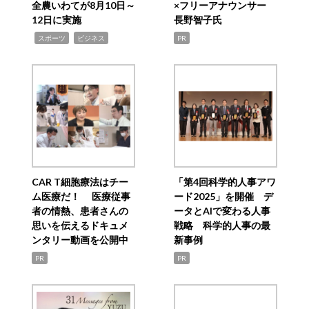
全農いわてが8月10日～
×フリーアナウンサー
12日に実施
長野智子氏
,
,
スポーツ
ビジネス
PR
CAR T細胞療法はチー
「第4回科学的人事アワ
ム医療だ！ 医療従事
ード2025」を開催 デ
者の情熱、患者さんの
ータとAIで変わる人事
思いを伝えるドキュメ
戦略 科学的人事の最
ンタリー動画を公開中
新事例
PR
PR