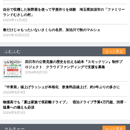
自分で収穫した秋野菜を使って芋煮作りを体験 埼玉県加須市の「ファミリー
ランドむさしの村」
2025年11月4日
春だけじゃもったいないさくらの名所、加治川で秋のマルシェ
2025年10月23日
ふむふむ
もっと見る
四日市の公害克服の歴史を伝える絵本『スモックリン』制作プ
ロジェクト クラウドファンディングで支援を募集
2026年8月5日
「中東発」値上げラッシュが本格化 飲食料品値上げ、約3年ぶりの多さに
2026年8月4日
物価高でも「夏は家族で長距離ドライブ」 宿泊ドライブ予算4万円超、渋滞・
猛暑への備えも必須
2026年8月3日
カルチャー
もっと見る