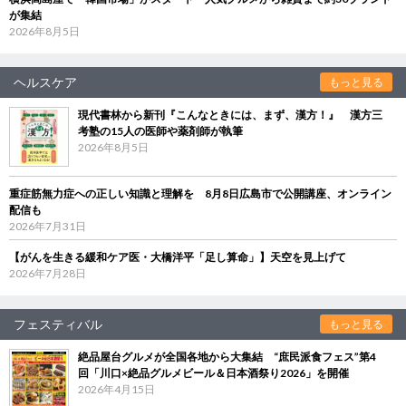
が集結
2026年8月5日
ヘルスケア
もっと見る
現代書林から新刊『こんなときには、まず、漢方！』 漢方三
考塾の15人の医師や薬剤師が執筆
2026年8月5日
重症筋無力症への正しい知識と理解を 8月8日広島市で公開講座、オンライン
配信も
2026年7月31日
【がんを生きる緩和ケア医・大橋洋平「足し算命」】天空を見上げて
2026年7月28日
フェスティバル
もっと見る
絶品屋台グルメが全国各地から大集結 “庶民派食フェス”第4
回「川口×絶品グルメビール＆日本酒祭り2026」を開催
2026年4月15日