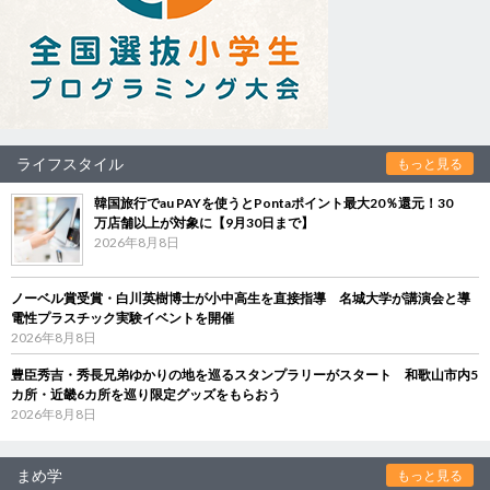
ライフスタイル
もっと見る
韓国旅行でau PAYを使うとPontaポイント最大20％還元！30
万店舗以上が対象に【9月30日まで】
2026年8月8日
ノーベル賞受賞・白川英樹博士が小中高生を直接指導 名城大学が講演会と導
電性プラスチック実験イベントを開催
2026年8月8日
豊臣秀吉・秀長兄弟ゆかりの地を巡るスタンプラリーがスタート 和歌山市内5
カ所・近畿6カ所を巡り限定グッズをもらおう
2026年8月8日
まめ学
もっと見る