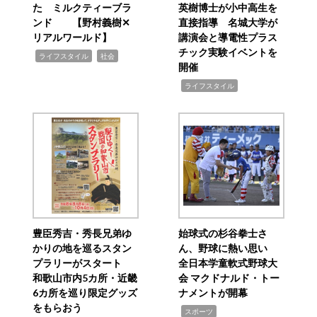
た ミルクティーブラ
英樹博士が小中高生を
ンド 【野村義樹✕
直接指導 名城大学が
リアルワールド】
講演会と導電性プラス
チック実験イベントを
,
,
ライフスタイル
社会
開催
,
ライフスタイル
豊臣秀吉・秀長兄弟ゆ
始球式の杉谷拳士さ
かりの地を巡るスタン
ん、野球に熱い思い
プラリーがスタート
全日本学童軟式野球大
和歌山市内5カ所・近畿
会 マクドナルド・トー
6カ所を巡り限定グッズ
ナメントが開幕
をもらおう
,
スポーツ