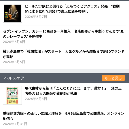
ビールだけ飲むと倒れる「ふらつくビアグラス」発売 “強制
的に水を飲む”仕掛けで適正飲酒を後押し
2026年8月7日
セブン‐イレブン、カレー15商品を一斉投入 名店監修から冷製うどんまで“夏
のカレーフェス”を開催中
2026年8月6日
横浜高島屋で「韓国市場」がスタート 人気グルメから雑貨まで約30ブランド
が集結
2026年8月5日
ヘルスケア
もっと見る
現代書林から新刊『こんなときには、まず、漢方！』 漢方三
考塾の15人の医師や薬剤師が執筆
2026年8月5日
重症筋無力症への正しい知識と理解を 8月8日広島市で公開講座、オンライン
配信も
2026年7月31日