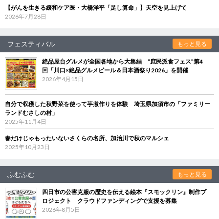
【がんを生きる緩和ケア医・大橋洋平「足し算命」】天空を見上げて
2026年7月28日
フェスティバル
もっと見る
絶品屋台グルメが全国各地から大集結 “庶民派食フェス”第4
回「川口×絶品グルメビール＆日本酒祭り2026」を開催
2026年4月15日
自分で収穫した秋野菜を使って芋煮作りを体験 埼玉県加須市の「ファミリー
ランドむさしの村」
2025年11月4日
春だけじゃもったいないさくらの名所、加治川で秋のマルシェ
2025年10月23日
ふむふむ
もっと見る
四日市の公害克服の歴史を伝える絵本『スモックリン』制作プ
ロジェクト クラウドファンディングで支援を募集
2026年8月5日