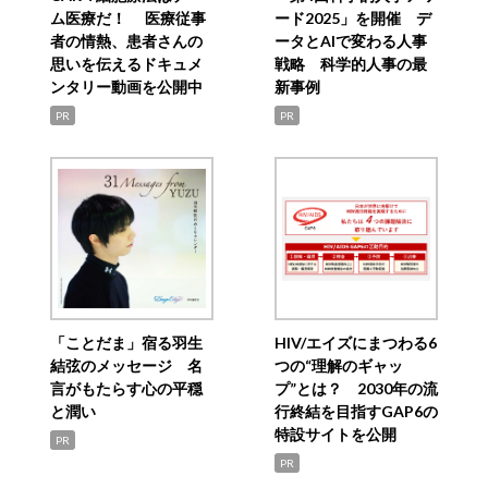
ム医療だ！ 医療従事
ード2025」を開催 デ
者の情熱、患者さんの
ータとAIで変わる人事
思いを伝えるドキュメ
戦略 科学的人事の最
ンタリー動画を公開中
新事例
PR
PR
「ことだま」宿る羽生
HIV/エイズにまつわる6
結弦のメッセージ 名
つの“理解のギャッ
言がもたらす心の平穏
プ”とは？ 2030年の流
と潤い
行終結を目指すGAP6の
特設サイトを公開
PR
PR