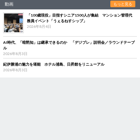
動画
もっと見る
「100歳現役」目指すシニア1500人が集結 マンション管理代
務員イベント「うぇるねすシップ」
2026年8月4日
AI時代、「暗黙知」は継承できるのか 「デジブレ」説明会／ラウンドテーブ
ル
2026年8月3日
紀伊勝浦の魅力を堪能 ホテル浦島、日昇館をリニューアル
2026年8月3日