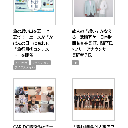
旅の思い出を五・七・
故人の「想い」かなえ
五で！ エースが「か
る 遺贈寄付 日本財
ばんの日」に合わせ
団名誉会長 笹川陽平氏
「旅行川柳コンテス
×フリーアナウンサー
ト」を開催
長野智子氏
,
,
,
おでかけ
ファッション
PR
ライフスタイル
CAR T細胞療法はチー
「第4回科学的人事アワ