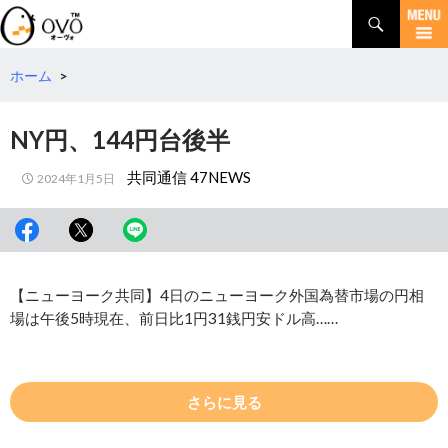
検
索
コ
ン
テ
ホーム
>
ン
ツ
NY円、144円台後半
へ
移
共同通信 47NEWS
2024年1月5日
動
【ニューヨーク共同】4日のニューヨーク外国為替市場の円相
場は午後5時現在、前日比1円31銭円安ドル高……
さらに見る