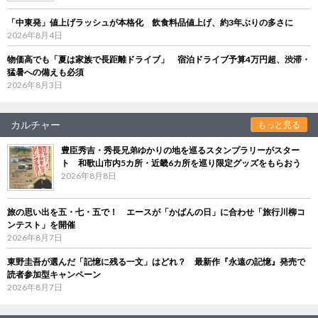
「中東発」値上げラッシュが本格化 飲食料品値上げ、約3年ぶりの多さに
2026年8月4日
物価高でも「夏は家族で長距離ドライブ」 宿泊ドライブ予算4万円超、渋滞・
猛暑への備えも必須
2026年8月3日
カルチャー
もっと見る
豊臣秀吉・秀長兄弟ゆかりの地を巡るスタンプラリーがスター
ト 和歌山市内5カ所・近畿6カ所を巡り限定グッズをもらおう
2026年8月8日
旅の思い出を五・七・五で！ エースが「かばんの日」に合わせ「旅行川柳コ
ンテスト」を開催
2026年8月7日
東野圭吾が選んだ「記憶に残る一文」はどれ？ 最新作『永遠の記憶』発売で
読者参加型キャンペーン
2026年8月7日