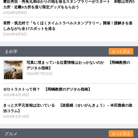
豊臣秀吉・秀長兄弟ゆかりの地を巡るスタンプラリーがスタート 和歌山市内5
カ所・近畿6カ所を巡り限定グッズをもらおう
2026年8月8日
長野・筑北村で「ちくほくタイムトラベルスタンプラリー」開催！謎解きを楽
しみながら全17スポットを巡る
2026年8月8日
まめ学
もっと見る
写真に埋まっている位置情報はおっかないのか 【岡嶋教授の
デジタル指南】
2026年7月22日
ゼロトラストって何？ 【岡嶋教授のデジタル指南】
2026年6月18日
きっと大平元首相は泣いている 【政眼鏡（せいがんきょう）－本田雅俊の政
治コラム】
2026年6月10日
グルメ
もっと見る