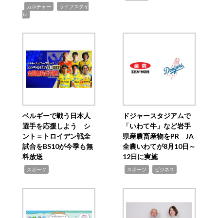
,
,
カルチャー
ライフスタイ
ル
ベルギーで戦う日本人
ドジャースタジアムで
選手を応援しよう シ
「いわて牛」など岩手
ント＝トロイデン戦全
県産農畜産物をPR JA
試合をBS10が今季も無
全農いわてが8月10日～
料放送
12日に実施
,
,
,
スポーツ
スポーツ
ビジネス