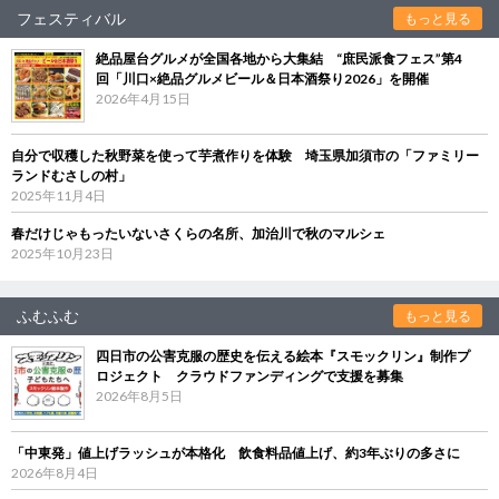
フェスティバル
もっと見る
絶品屋台グルメが全国各地から大集結 “庶民派食フェス”第4
回「川口×絶品グルメビール＆日本酒祭り2026」を開催
2026年4月15日
自分で収穫した秋野菜を使って芋煮作りを体験 埼玉県加須市の「ファミリー
ランドむさしの村」
2025年11月4日
春だけじゃもったいないさくらの名所、加治川で秋のマルシェ
2025年10月23日
ふむふむ
もっと見る
四日市の公害克服の歴史を伝える絵本『スモックリン』制作プ
ロジェクト クラウドファンディングで支援を募集
2026年8月5日
「中東発」値上げラッシュが本格化 飲食料品値上げ、約3年ぶりの多さに
2026年8月4日