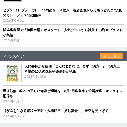
セブン‐イレブン、カレー15商品を一斉投入 名店監修から冷製うどんまで“夏
のカレーフェス”を開催中
2026年8月6日
横浜高島屋で「韓国市場」がスタート 人気グルメから雑貨まで約30ブランド
が集結
2026年8月5日
ヘルスケア
もっと見る
現代書林から新刊『こんなときには、まず、漢方！』 漢方三
考塾の15人の医師や薬剤師が執筆
2026年8月5日
重症筋無力症への正しい知識と理解を 8月8日広島市で公開講座、オンライン
配信も
2026年7月31日
【がんを生きる緩和ケア医・大橋洋平「足し算命」】天空を見上げて
2026年7月28日