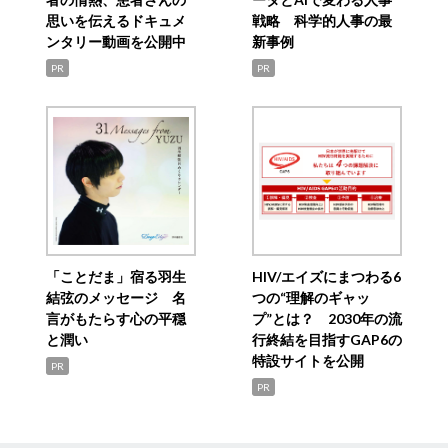
思いを伝えるドキュメ
戦略 科学的人事の最
ンタリー動画を公開中
新事例
PR
PR
「ことだま」宿る羽生
HIV/エイズにまつわる6
結弦のメッセージ 名
つの“理解のギャッ
言がもたらす心の平穏
プ”とは？ 2030年の流
と潤い
行終結を目指すGAP6の
特設サイトを公開
PR
PR