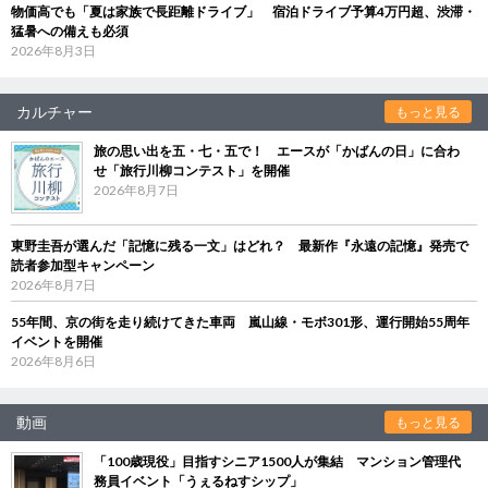
物価高でも「夏は家族で長距離ドライブ」 宿泊ドライブ予算4万円超、渋滞・
猛暑への備えも必須
2026年8月3日
カルチャー
もっと見る
旅の思い出を五・七・五で！ エースが「かばんの日」に合わ
せ「旅行川柳コンテスト」を開催
2026年8月7日
東野圭吾が選んだ「記憶に残る一文」はどれ？ 最新作『永遠の記憶』発売で
読者参加型キャンペーン
2026年8月7日
55年間、京の街を走り続けてきた車両 嵐山線・モボ301形、運行開始55周年
イベントを開催
2026年8月6日
動画
もっと見る
「100歳現役」目指すシニア1500人が集結 マンション管理代
務員イベント「うぇるねすシップ」