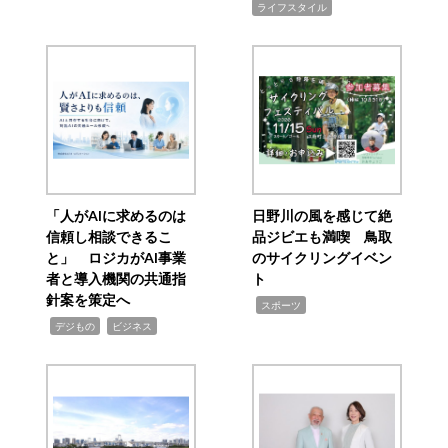
ライフスタイル
「人がAIに求めるのは
日野川の風を感じて絶
信頼し相談できるこ
品ジビエも満喫 鳥取
と」 ロジカがAI事業
のサイクリングイベン
者と導入機関の共通指
ト
針案を策定へ
,
スポーツ
,
,
デジもの
ビジネス