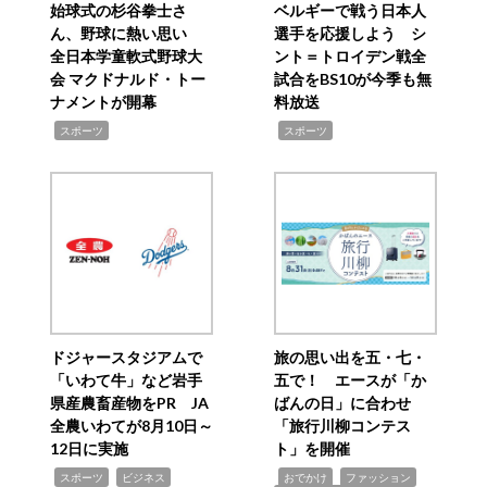
始球式の杉谷拳士さ
ベルギーで戦う日本人
ん、野球に熱い思い
選手を応援しよう シ
全日本学童軟式野球大
ント＝トロイデン戦全
会 マクドナルド・トー
試合をBS10が今季も無
ナメントが開幕
料放送
,
,
スポーツ
スポーツ
ドジャースタジアムで
旅の思い出を五・七・
「いわて牛」など岩手
五で！ エースが「か
県産農畜産物をPR JA
ばんの日」に合わせ
全農いわてが8月10日～
「旅行川柳コンテス
12日に実施
ト」を開催
,
,
,
,
,
スポーツ
ビジネス
おでかけ
ファッション