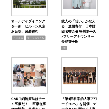
オールデイダイニング
故人の「想い」かなえ
を一新 ヒルトン東京
る 遺贈寄付 日本財
お台場、改装進む
団名誉会長 笹川陽平氏
×フリーアナウンサー
,
,
ビジネス
ライフスタイル
長野智子氏
PR
CAR T細胞療法はチー
「第4回科学的人事アワ
ム医療だ！ 医療従事
ード2025」を開催 デ
者の情熱、患者さんの
ータとAIで変わる人事