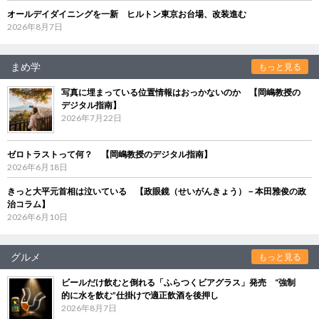
オールデイダイニングを一新 ヒルトン東京お台場、改装進む
2026年8月7日
まめ学
もっと見る
写真に埋まっている位置情報はおっかないのか 【岡嶋教授の
デジタル指南】
2026年7月22日
ゼロトラストって何？ 【岡嶋教授のデジタル指南】
2026年6月18日
きっと大平元首相は泣いている 【政眼鏡（せいがんきょう）－本田雅俊の政
治コラム】
2026年6月10日
グルメ
もっと見る
ビールだけ飲むと倒れる「ふらつくビアグラス」発売 “強制
的に水を飲む”仕掛けで適正飲酒を後押し
2026年8月7日