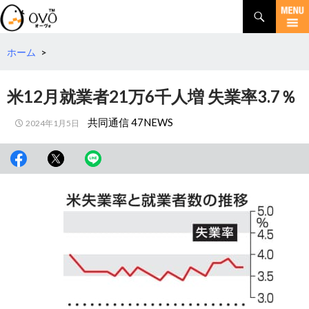
検
索
コ
ン
テ
ホーム
>
ン
ツ
米12月就業者21万6千人増 失業率3.7％
へ
移
共同通信 47NEWS
2024年1月5日
動