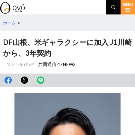
検
索
コ
ン
テ
ホーム
>
ン
ツ
DF山根、米ギャラクシーに加入 J1川崎
へ
移
から、3年契約
動
共同通信 47NEWS
2024年1月6日