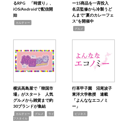
るRPG 「時渡り」、
ー15商品を一斉投入
iOS/Androidで配信開
名店監修から冷製うど
始
んまで“夏のカレーフェ
ス”を開催中
,
カルチャー
,
グルメ
横浜高島屋で「韓国市
行革甲子園 沼尾波子
場」がスタート 人気
東洋大学教授 連載
グルメから雑貨まで約
「よんななエコノミ
30ブランドが集結
ー」
,
,
,
,
カルチャー
グルメ
ライ
ビジネス
フスタイル