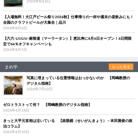
2026年8月6日
【入場無料！大江戸ビール祭り2026秋】仕事帰りの一杯や週末の昼飲みにも！
全国のクラフトビールが大集合｜品川
2026年8月6日
【六六-LIULIU-麻辣湯（マーラータン）】恵比寿に8月6日オープン！6日間限
定で66％オフキャンペーンも
2026年8月5日
まめ学
もっと見る
写真に埋まっている位置情報はおっかないのか 【岡嶋教授の
デジタル指南】
2026年7月22日
ゼロトラストって何？ 【岡嶋教授のデジタル指南】
2026年6月18日
きっと大平元首相は泣いている 【政眼鏡（せいがんきょう）－本田雅俊の政
治コラム】
2026年6月10日