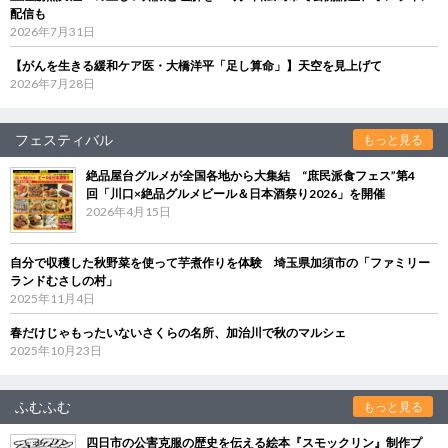
配信も
2026年7月31日
【がんを生きる緩和ケア医・大橋洋平「足し算命」】天空を見上げて
2026年7月28日
フェスティバル
もっと見る
絶品屋台グルメが全国各地から大集結 “庶民派食フェス”第4
回「川口×絶品グルメビール＆日本酒祭り2026」を開催
2026年4月15日
自分で収穫した秋野菜を使って芋煮作りを体験 埼玉県加須市の「ファミリー
ランドむさしの村」
2025年11月4日
春だけじゃもったいないさくらの名所、加治川で秋のマルシェ
2025年10月23日
ふむふむ
もっと見る
四日市の公害克服の歴史を伝える絵本『スモックリン』制作プ