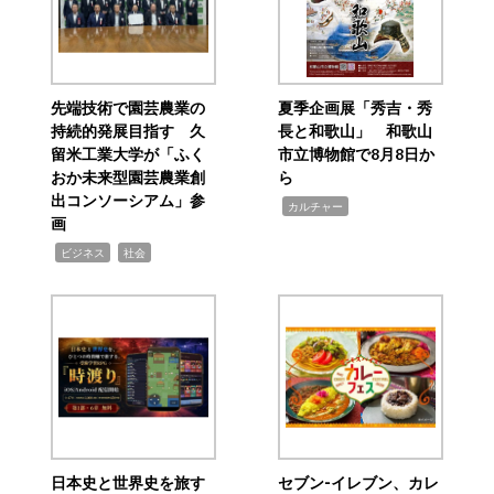
先端技術で園芸農業の
夏季企画展「秀吉・秀
持続的発展目指す 久
長と和歌山」 和歌山
留米工業大学が「ふく
市立博物館で8月8日か
おか未来型園芸農業創
ら
出コンソーシアム」参
,
カルチャー
画
,
,
ビジネス
社会
日本史と世界史を旅す
セブン‐イレブン、カレ