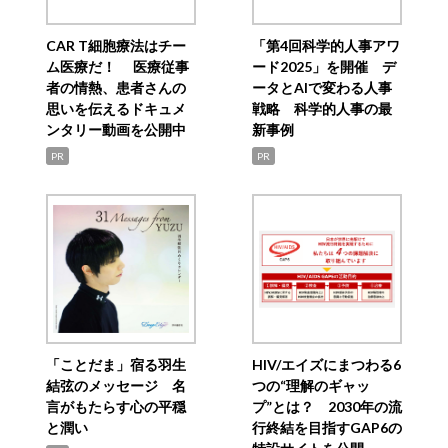
CAR T細胞療法はチー
「第4回科学的人事アワ
ム医療だ！ 医療従事
ード2025」を開催 デ
者の情熱、患者さんの
ータとAIで変わる人事
思いを伝えるドキュメ
戦略 科学的人事の最
ンタリー動画を公開中
新事例
PR
PR
「ことだま」宿る羽生
HIV/エイズにまつわる6
結弦のメッセージ 名
つの“理解のギャッ
言がもたらす心の平穏
プ”とは？ 2030年の流
と潤い
行終結を目指すGAP6の