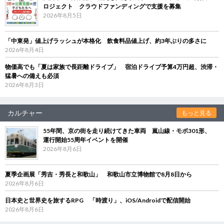
ロジェクト クラウドファンディングで支援を募集
2026年8月5日
「中東発」値上げラッシュが本格化 飲食料品値上げ、約3年ぶりの多さに
2026年8月4日
物価高でも「夏は家族で長距離ドライブ」 宿泊ドライブ予算4万円超、渋滞・
猛暑への備えも必須
2026年8月3日
カルチャー
もっと見る
55年間、京の街を走り続けてきた車両 嵐山線・モボ301形、
運行開始55周年イベントを開催
2026年8月6日
夏季企画展「秀吉・秀長と和歌山」 和歌山市立博物館で8月8日から
2026年8月6日
日本史と世界史を旅するRPG 「時渡り」、iOS/Androidで配信開始
2026年8月6日