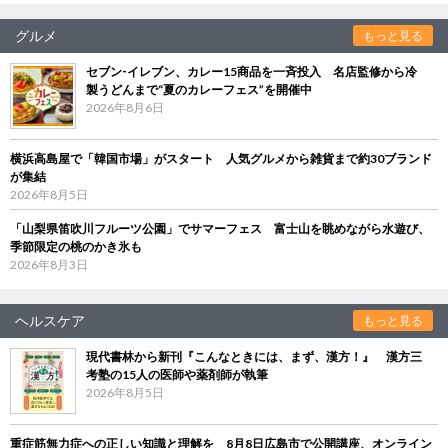
グルメ
もっと見る
セブン‐イレブン、カレー15商品を一斉投入 名店監修から冷
製うどんまで“夏のカレーフェス”を開催中
2026年8月6日
横浜高島屋で「韓国市場」がスタート 人気グルメから雑貨まで約30ブランド
が集結
2026年8月5日
「山梨県笛吹川フルーツ公園」でサマーフェス 富士山を眺めながら水遊び、
季節限定の桃のかき氷も
2026年8月3日
ヘルスケア
もっと見る
現代書林から新刊『こんなときには、まず、漢方！』 漢方三
考塾の15人の医師や薬剤師が執筆
2026年8月5日
重症筋無力症への正しい知識と理解を 8月8日広島市で公開講座、オンライン