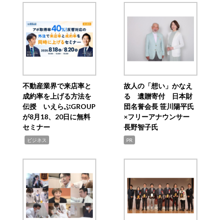
不動産業界で来店率と
故人の「想い」かなえ
成約率を上げる方法を
る 遺贈寄付 日本財
伝授 いえらぶGROUP
団名誉会長 笹川陽平氏
が8月18、20日に無料
×フリーアナウンサー
セミナー
長野智子氏
,
ビジネス
PR