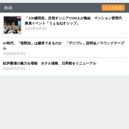
動画
もっと見る
「100歳現役」目指すシニア1500人が集結 マンション管理代
務員イベント「うぇるねすシップ」
2026年8月4日
AI時代、「暗黙知」は継承できるのか 「デジブレ」説明会／ラウンドテーブ
ル
2026年8月3日
紀伊勝浦の魅力を堪能 ホテル浦島、日昇館をリニューアル
2026年8月3日