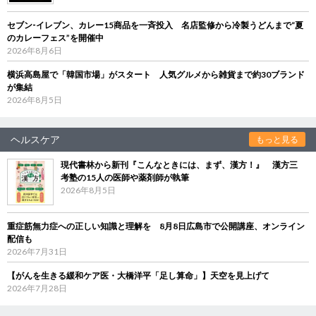
セブン‐イレブン、カレー15商品を一斉投入 名店監修から冷製うどんまで“夏
のカレーフェス”を開催中
2026年8月6日
横浜高島屋で「韓国市場」がスタート 人気グルメから雑貨まで約30ブランド
が集結
2026年8月5日
ヘルスケア
もっと見る
現代書林から新刊『こんなときには、まず、漢方！』 漢方三
考塾の15人の医師や薬剤師が執筆
2026年8月5日
重症筋無力症への正しい知識と理解を 8月8日広島市で公開講座、オンライン
配信も
2026年7月31日
【がんを生きる緩和ケア医・大橋洋平「足し算命」】天空を見上げて
2026年7月28日