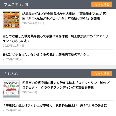
フェスティバル
もっと見る
絶品屋台グルメが全国各地から大集結 “庶民派食フェス”第4
回「川口×絶品グルメビール＆日本酒祭り2026」を開催
2026年4月15日
自分で収穫した秋野菜を使って芋煮作りを体験 埼玉県加須市の「ファミリー
ランドむさしの村」
2025年11月4日
春だけじゃもったいないさくらの名所、加治川で秋のマルシェ
2025年10月23日
ふむふむ
もっと見る
四日市の公害克服の歴史を伝える絵本『スモックリン』制作プ
ロジェクト クラウドファンディングで支援を募集
2026年8月5日
「中東発」値上げラッシュが本格化 飲食料品値上げ、約3年ぶりの多さに
2026年8月4日