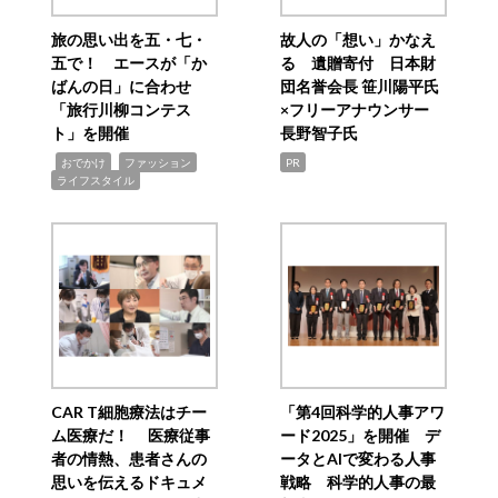
旅の思い出を五・七・
故人の「想い」かなえ
五で！ エースが「か
る 遺贈寄付 日本財
ばんの日」に合わせ
団名誉会長 笹川陽平氏
「旅行川柳コンテス
×フリーアナウンサー
ト」を開催
長野智子氏
,
,
,
おでかけ
ファッション
PR
ライフスタイル
CAR T細胞療法はチー
「第4回科学的人事アワ
ム医療だ！ 医療従事
ード2025」を開催 デ
者の情熱、患者さんの
ータとAIで変わる人事
思いを伝えるドキュメ
戦略 科学的人事の最