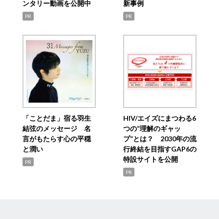
ンタリー動画を公開中
新事例
PR
PR
「ことだま」宿る羽生
HIV/エイズにまつわる6
結弦のメッセージ 名
つの“理解のギャッ
言がもたらす心の平穏
プ”とは？ 2030年の流
と潤い
行終結を目指すGAP6の
特設サイトを公開
PR
PR