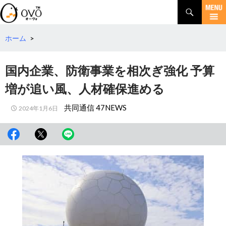
検
索
コ
ン
テ
ホーム
>
ン
ツ
国内企業、防衛事業を相次ぎ強化 予算
へ
移
増が追い風、人材確保進める
動
共同通信 47NEWS
2024年1月6日