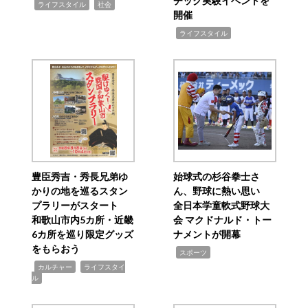
チック実験イベントを
,
,
ライフスタイル
社会
開催
,
ライフスタイル
豊臣秀吉・秀長兄弟ゆ
始球式の杉谷拳士さ
かりの地を巡るスタン
ん、野球に熱い思い
プラリーがスタート
全日本学童軟式野球大
和歌山市内5カ所・近畿
会 マクドナルド・トー
6カ所を巡り限定グッズ
ナメントが開幕
をもらおう
,
スポーツ
,
,
カルチャー
ライフスタイ
ル