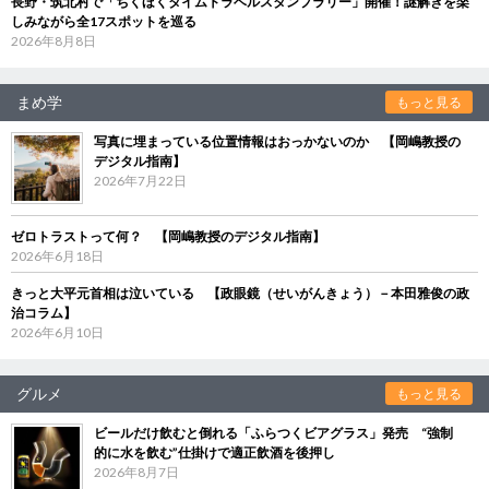
長野・筑北村で「ちくほくタイムトラベルスタンプラリー」開催！謎解きを楽
しみながら全17スポットを巡る
2026年8月8日
まめ学
もっと見る
写真に埋まっている位置情報はおっかないのか 【岡嶋教授の
デジタル指南】
2026年7月22日
ゼロトラストって何？ 【岡嶋教授のデジタル指南】
2026年6月18日
きっと大平元首相は泣いている 【政眼鏡（せいがんきょう）－本田雅俊の政
治コラム】
2026年6月10日
グルメ
もっと見る
ビールだけ飲むと倒れる「ふらつくビアグラス」発売 “強制
的に水を飲む”仕掛けで適正飲酒を後押し
2026年8月7日