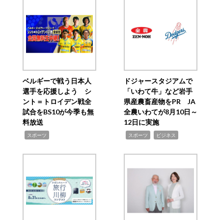
ベルギーで戦う日本人
ドジャースタジアムで
選手を応援しよう シ
「いわて牛」など岩手
ント＝トロイデン戦全
県産農畜産物をPR JA
試合をBS10が今季も無
全農いわてが8月10日～
料放送
12日に実施
,
,
,
スポーツ
スポーツ
ビジネス