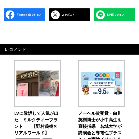
レコメンド
LVに敗訴して人気が出
ノーベル賞受賞・白川
た ミルクティーブラ
英樹博士が小中高生を
ンド 【野村義樹✕
直接指導 名城大学が
リアルワールド】
講演会と導電性プラス