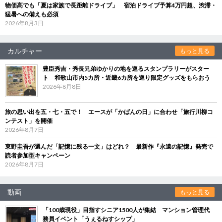
物価高でも「夏は家族で長距離ドライブ」 宿泊ドライブ予算4万円超、渋滞・
猛暑への備えも必須
2026年8月3日
カルチャー
もっと見る
豊臣秀吉・秀長兄弟ゆかりの地を巡るスタンプラリーがスター
ト 和歌山市内5カ所・近畿6カ所を巡り限定グッズをもらおう
2026年8月8日
旅の思い出を五・七・五で！ エースが「かばんの日」に合わせ「旅行川柳コ
ンテスト」を開催
2026年8月7日
東野圭吾が選んだ「記憶に残る一文」はどれ？ 最新作『永遠の記憶』発売で
読者参加型キャンペーン
2026年8月7日
動画
もっと見る
「100歳現役」目指すシニア1500人が集結 マンション管理代
務員イベント「うぇるねすシップ」