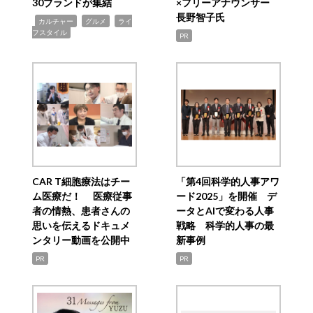
30ブランドが集結
×フリーアナウンサー
長野智子氏
,
,
,
カルチャー
グルメ
ライ
フスタイル
PR
CAR T細胞療法はチー
「第4回科学的人事アワ
ム医療だ！ 医療従事
ード2025」を開催 デ
者の情熱、患者さんの
ータとAIで変わる人事
思いを伝えるドキュメ
戦略 科学的人事の最
ンタリー動画を公開中
新事例
PR
PR