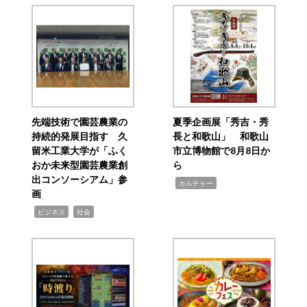
先端技術で園芸農業の
夏季企画展「秀吉・秀
持続的発展目指す 久
長と和歌山」 和歌山
留米工業大学が「ふく
市立博物館で8月8日か
おか未来型園芸農業創
ら
出コンソーシアム」参
,
カルチャー
画
,
,
ビジネス
社会