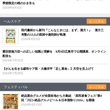
季節限定の桃のかき氷も
2026年8月3日
ヘルスケア
もっと見る
現代書林から新刊『こんなときには、まず、漢方！』 漢方三
考塾の15人の医師や薬剤師が執筆
2026年8月5日
重症筋無力症への正しい知識と理解を 8月8日広島市で公開講座、オンライン
配信も
2026年7月31日
【がんを生きる緩和ケア医・大橋洋平「足し算命」】天空を見上げて
2026年7月28日
フェスティバル
もっと見る
絶品屋台グルメが全国各地から大集結 “庶民派食フェス”第4
回「川口×絶品グルメビール＆日本酒祭り2026」を開催
2026年4月15日