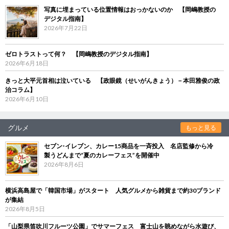
写真に埋まっている位置情報はおっかないのか 【岡嶋教授の
デジタル指南】
2026年7月22日
ゼロトラストって何？ 【岡嶋教授のデジタル指南】
2026年6月18日
きっと大平元首相は泣いている 【政眼鏡（せいがんきょう）－本田雅俊の政
治コラム】
2026年6月10日
グルメ
もっと見る
セブン‐イレブン、カレー15商品を一斉投入 名店監修から冷
製うどんまで“夏のカレーフェス”を開催中
2026年8月6日
横浜高島屋で「韓国市場」がスタート 人気グルメから雑貨まで約30ブランド
が集結
2026年8月5日
「山梨県笛吹川フルーツ公園」でサマーフェス 富士山を眺めながら水遊び、