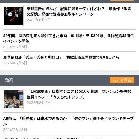
東野圭吾が選んだ「記憶に残る一文」はどれ？ 最新作『永遠
の記憶』発売で読者参加型キャンペーン
2026年8月7日
55年間、京の街を走り続けてきた車両 嵐山線・モボ301形、運行開始55周年
イベントを開催
2026年8月6日
夏季企画展「秀吉・秀長と和歌山」 和歌山市立博物館で8月8日から
2026年8月6日
動画
もっと見る
「100歳現役」目指すシニア1500人が集結 マンション管理代
務員イベント「うぇるねすシップ」
2026年8月4日
AI時代、「暗黙知」は継承できるのか 「デジブレ」説明会／ラウンドテーブ
ル
2026年8月3日