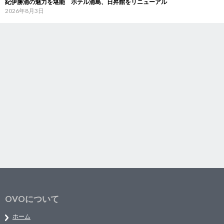
紀伊勝浦の魅力を堪能 ホテル浦島、日昇館をリニューアル
2026年8月3日
OVOについて
ホーム