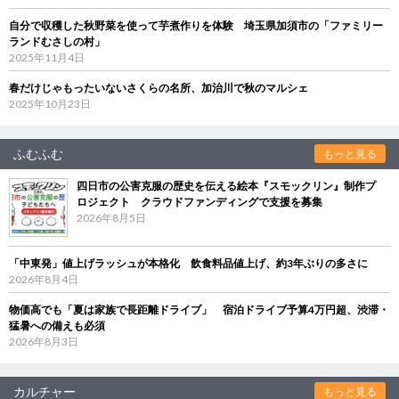
自分で収穫した秋野菜を使って芋煮作りを体験 埼玉県加須市の「ファミリー
ランドむさしの村」
2025年11月4日
春だけじゃもったいないさくらの名所、加治川で秋のマルシェ
2025年10月23日
ふむふむ
もっと見る
四日市の公害克服の歴史を伝える絵本『スモックリン』制作プ
ロジェクト クラウドファンディングで支援を募集
2026年8月5日
「中東発」値上げラッシュが本格化 飲食料品値上げ、約3年ぶりの多さに
2026年8月4日
物価高でも「夏は家族で長距離ドライブ」 宿泊ドライブ予算4万円超、渋滞・
猛暑への備えも必須
2026年8月3日
カルチャー
もっと見る