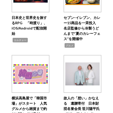
日本史と世界史を旅す
セブン‐イレブン、カレ
るRPG 「時渡り」、
ー15商品を一斉投入
iOS/Androidで配信開
名店監修から冷製うど
始
んまで“夏のカレーフェ
ス”を開催中
,
カルチャー
,
グルメ
横浜高島屋で「韓国市
故人の「想い」かなえ
場」がスタート 人気
る 遺贈寄付 日本財
グルメから雑貨まで約
団名誉会長 笹川陽平氏