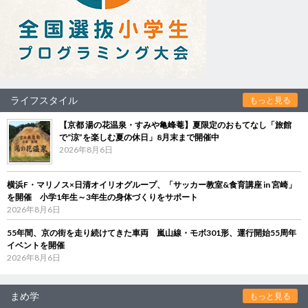
ライフスタイル
もっと見る
【京都 湯の花温泉・すみや亀峰菴】夏限定のおもてなし「旅館
で“涼”を楽しむ夏の休日」8月末まで開催中
2026年8月6日
横浜F・マリノス×日清オイリオグループ、「サッカー教室&食育講座 in 宮崎」
を開催 小学1年生～3年生の身体づくりをサポート
2026年8月6日
55年間、京の街を走り続けてきた車両 嵐山線・モボ301形、運行開始55周年
イベントを開催
2026年8月6日
まめ学
もっと見る