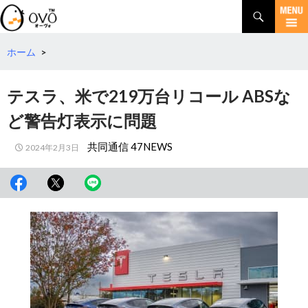
検
索
コ
ン
テ
ホーム
>
ン
ツ
テスラ、米で219万台リコール ABSな
へ
移
ど警告灯表示に問題
動
共同通信 47NEWS
2024年2月3日