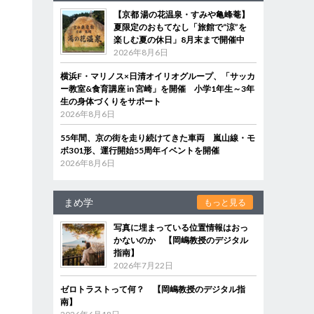
【京都 湯の花温泉・すみや亀峰菴】
夏限定のおもてなし「旅館で“涼”を
楽しむ夏の休日」8月末まで開催中
2026年8月6日
横浜F・マリノス×日清オイリオグループ、「サッカ
ー教室&食育講座 in 宮崎」を開催 小学1年生～3年
生の身体づくりをサポート
2026年8月6日
55年間、京の街を走り続けてきた車両 嵐山線・モ
ボ301形、運行開始55周年イベントを開催
2026年8月6日
まめ学
もっと見る
写真に埋まっている位置情報はおっ
かないのか 【岡嶋教授のデジタル
指南】
2026年7月22日
ゼロトラストって何？ 【岡嶋教授のデジタル指
南】