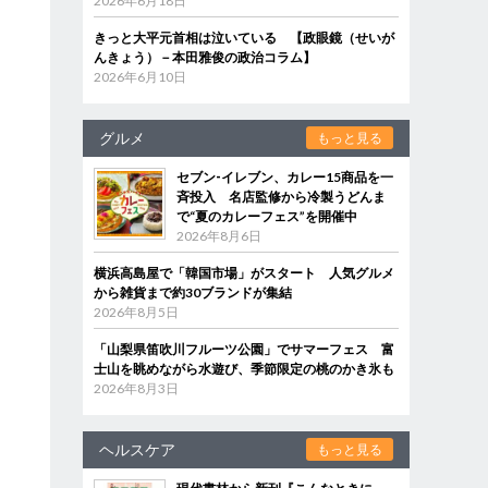
2026年6月18日
きっと大平元首相は泣いている 【政眼鏡（せいが
んきょう）－本田雅俊の政治コラム】
2026年6月10日
グルメ
もっと見る
セブン‐イレブン、カレー15商品を一
斉投入 名店監修から冷製うどんま
で“夏のカレーフェス”を開催中
2026年8月6日
横浜高島屋で「韓国市場」がスタート 人気グルメ
から雑貨まで約30ブランドが集結
2026年8月5日
「山梨県笛吹川フルーツ公園」でサマーフェス 富
士山を眺めながら水遊び、季節限定の桃のかき氷も
2026年8月3日
ヘルスケア
もっと見る