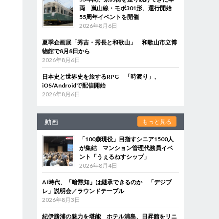
両 嵐山線・モボ301形、運行開始
55周年イベントを開催
2026年8月6日
夏季企画展「秀吉・秀長と和歌山」 和歌山市立博
物館で8月8日から
2026年8月6日
日本史と世界史を旅するRPG 「時渡り」、
iOS/Androidで配信開始
2026年8月6日
動画
もっと見る
「100歳現役」目指すシニア1500人
が集結 マンション管理代務員イベ
ント「うぇるねすシップ」
2026年8月4日
AI時代、「暗黙知」は継承できるのか 「デジブ
レ」説明会／ラウンドテーブル
2026年8月3日
紀伊勝浦の魅力を堪能 ホテル浦島、日昇館をリニ