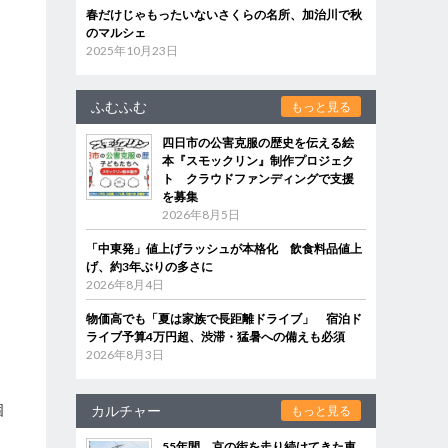
春だけじゃもったいないさくらの名所、加治川で秋
のマルシェ
2025年10月23日
ふむふむ
もっと見る
四日市の公害克服の歴史を伝える絵
本『スモックリン』制作プロジェク
ト クラウドファンディングで支援
を募集
2026年8月5日
「中東発」値上げラッシュが本格化 飲食料品値上
げ、約3年ぶりの多さに
2026年8月4日
物価高でも「夏は家族で長距離ドライブ」 宿泊ド
ライブ予算4万円超、渋滞・猛暑への備えも必須
2026年8月3日
個
カルチャー
もっと見る
55年間、京の街を走り続けてきた車