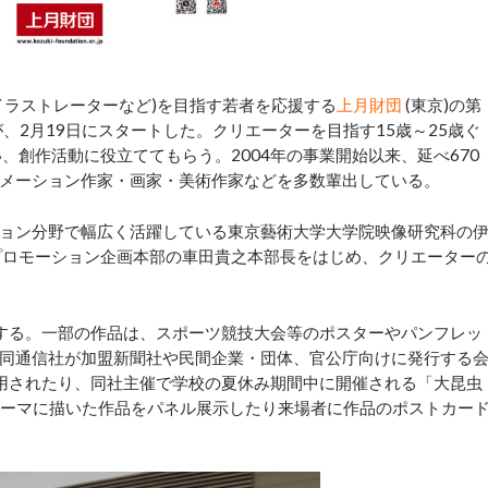
ラストレーターなど)を目指す若者を応援する
上月財団
(東京)の第
集が、2月19日にスタートした。クリエーターを目指す15歳～25歳ぐ
、創作活動に役立ててもらう。2004年の事業開始以来、延べ670
メーション作家・画家・美術作家などを多数輩出している。
ョン分野で幅広く活躍している東京藝術大学大学院映像研究科の
プロモーション企画本部の車田貴之本部長をはじめ、クリエーター
する。一部の作品は、スポーツ競技大会等のポスターやパンフレッ
同通信社が加盟新聞社や民間企業・団体、官公庁向けに発行する
トに使用されたり、同社主催で学校の夏休み期間中に開催される「大昆虫
をテーマに描いた作品をパネル展示したり来場者に作品のポストカー