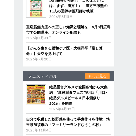
現代書林から新刊『こんなときに
は、まず、漢方！』 漢方三考塾の
15人の医師や薬剤師が執筆
2026年8月5日
重症筋無力症への正しい知識と理解を 8月8日広島
市で公開講座、オンライン配信も
2026年7月31日
【がんを生きる緩和ケア医・大橋洋平「足し算
命」】天空を見上げて
2026年7月28日
い
フェスティバル
もっと見る
絶品屋台グルメが全国各地から大集
結 “庶民派食フェス”第4回「川口×
絶品グルメビール＆日本酒祭り
2026」を開催
2026年4月15日
自分で収穫した秋野菜を使って芋煮作りを体験 埼
玉県加須市の「ファミリーランドむさしの村」
2025年11月4日