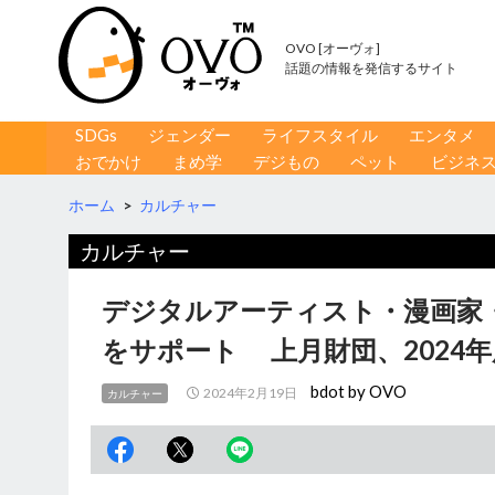
OVO [オーヴォ]
話題の情報を発信するサイト
コンテンツへ移動
検
SDGs
ジェンダー
ライフスタイル
エンタメ
索
おでかけ
まめ学
デジもの
ペット
ビジネ
ホーム
>
カルチャー
カルチャー
デジタルアーティスト・漫画家
をサポート 上月財団、2024
bdot by OVO
2024年2月19日
カルチャー