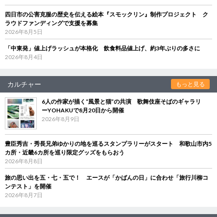
四日市の公害克服の歴史を伝える絵本『スモックリン』制作プロジェクト ク
ラウドファンディングで支援を募集
2026年8月5日
「中東発」値上げラッシュが本格化 飲食料品値上げ、約3年ぶりの多さに
2026年8月4日
カルチャー
もっと見る
6人の作家が描く“風景と猫”の共演 歌舞伎座そばのギャラリ
ーYOHAKUで8月20日から開催
2026年8月9日
豊臣秀吉・秀長兄弟ゆかりの地を巡るスタンプラリーがスタート 和歌山市内5
カ所・近畿6カ所を巡り限定グッズをもらおう
2026年8月8日
旅の思い出を五・七・五で！ エースが「かばんの日」に合わせ「旅行川柳コ
ンテスト」を開催
2026年8月7日