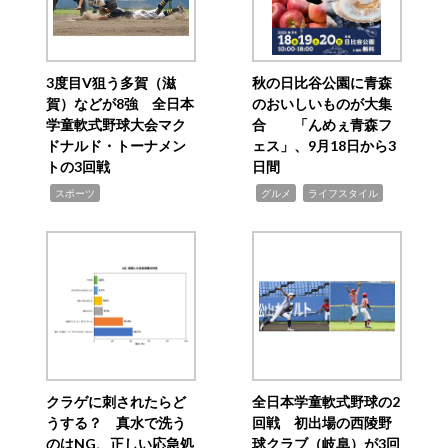
3度目V狙う多賀（滋
秋の日比谷公園に青森
賀）などが8強 全日本
のおいしいものが大集
学童軟式野球大会マク
合 「んめぇ青森フ
ドナルド・トーナメン
ェス」、9月18日から3
トの3回戦
日間
,
,
,
スポーツ
グルメ
ライフスタイル
クラゲに刺されたらど
全日本学童軟式野球の2
うする？ 真水で洗う
回戦 初出場の西陵野
のはNG、正しい応急処
球クラブ（岐阜）が3回