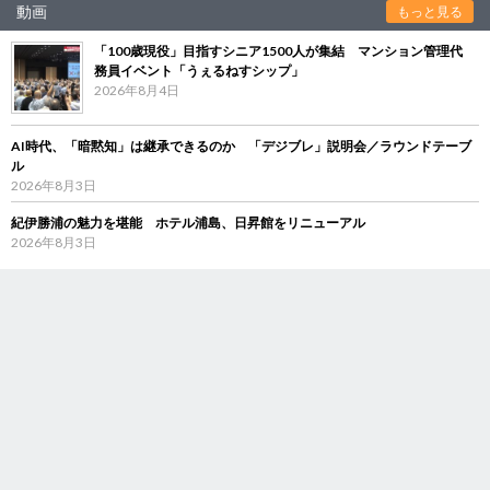
動画
もっと見る
「100歳現役」目指すシニア1500人が集結 マンション管理代
務員イベント「うぇるねすシップ」
2026年8月4日
AI時代、「暗黙知」は継承できるのか 「デジブレ」説明会／ラウンドテーブ
ル
2026年8月3日
紀伊勝浦の魅力を堪能 ホテル浦島、日昇館をリニューアル
2026年8月3日