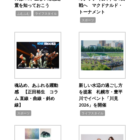
置を知っておこう
戦へ マクドナルド・
トーナメント
,
,
ふむふむ
ライフスタイル
,
スポーツ
魂込め、あふれる躍動
新しい水辺の過ごし方
感 【正田裕生 コラ
を提案 札幌市・豊平
ム 直線・曲線・斜め
川でイベント「川見
線】
2026」を開催
,
,
スポーツ
ライフスタイル