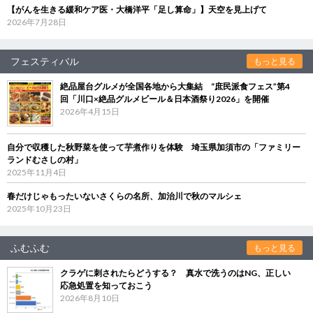
【がんを生きる緩和ケア医・大橋洋平「足し算命」】天空を見上げて
2026年7月28日
フェスティバル
もっと見る
絶品屋台グルメが全国各地から大集結 “庶民派食フェス”第4
回「川口×絶品グルメビール＆日本酒祭り2026」を開催
2026年4月15日
自分で収穫した秋野菜を使って芋煮作りを体験 埼玉県加須市の「ファミリー
ランドむさしの村」
2025年11月4日
春だけじゃもったいないさくらの名所、加治川で秋のマルシェ
2025年10月23日
ふむふむ
もっと見る
クラゲに刺されたらどうする？ 真水で洗うのはNG、正しい
応急処置を知っておこう
2026年8月10日