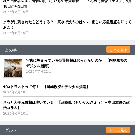
秋の日比谷公園に青森のおいしいものが大集合 「んめぇ青森フェス」、9月
18日から3日間
2026年8月10日
クラゲに刺されたらどうする？ 真水で洗うのはNG、正しい応急処置を知って
おこう
2026年8月10日
まめ学
もっと見る
写真に埋まっている位置情報はおっかないのか 【岡嶋教授の
デジタル指南】
2026年7月22日
ゼロトラストって何？ 【岡嶋教授のデジタル指南】
2026年6月18日
きっと大平元首相は泣いている 【政眼鏡（せいがんきょう）－本田雅俊の政
治コラム】
2026年6月10日
グルメ
もっと見る