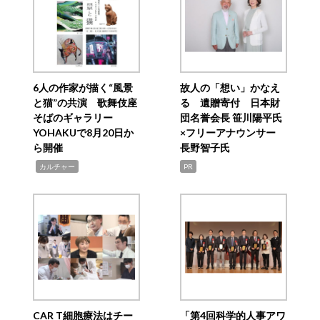
6人の作家が描く“風景
故人の「想い」かなえ
と猫”の共演 歌舞伎座
る 遺贈寄付 日本財
そばのギャラリー
団名誉会長 笹川陽平氏
YOHAKUで8月20日か
×フリーアナウンサー
ら開催
長野智子氏
,
カルチャー
PR
CAR T細胞療法はチー
「第4回科学的人事アワ