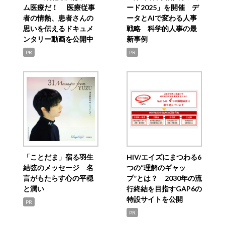
ム医療だ！ 医療従事
ード2025」を開催 デ
者の情熱、患者さんの
ータとAIで変わる人事
思いを伝えるドキュメ
戦略 科学的人事の最
ンタリー動画を公開中
新事例
PR
PR
「ことだま」宿る羽生
HIV/エイズにまつわる6
結弦のメッセージ 名
つの“理解のギャッ
言がもたらす心の平穏
プ”とは？ 2030年の流
と潤い
行終結を目指すGAP6の
特設サイトを公開
PR
PR