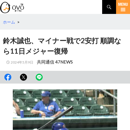
検
索
コ
ン
テ
ホーム
>
ン
ツ
鈴木誠也、マイナー戦で2安打 順調な
へ
移
ら11日メジャー復帰
動
共同通信 47NEWS
2024年5月9日